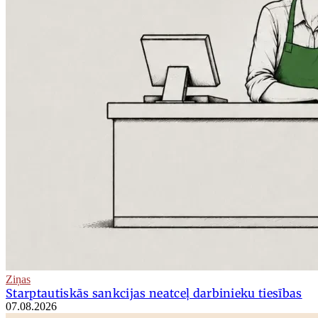
Ziņas
Starptautiskās sankcijas neatceļ darbinieku tiesības
07.08.2026