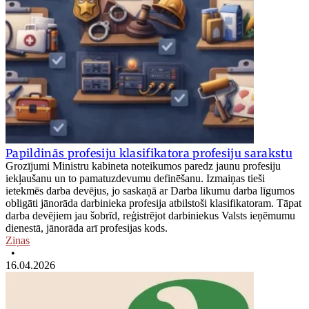
Papildinās profesiju klasifikatora profesiju sarakstu
Grozījumi Ministru kabineta noteikumos paredz jaunu profesiju
iekļaušanu un to pamatuzdevumu definēšanu. Izmaiņas tieši
ietekmēs darba devējus, jo saskaņā ar Darba likumu darba līgumos
obligāti jānorāda darbinieka profesija atbilstoši klasifikatoram. Tāpat
darba devējiem jau šobrīd, reģistrējot darbiniekus Valsts ieņēmumu
dienestā, jānorāda arī profesijas kods.
Ziņas
•
16.04.2026