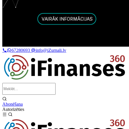
67280693
info@iZurnali.lv
Abonēšana
Autorizēties