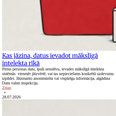
Kas jāzina, datus ievadot mākslīgā
intelekta rīkā
Pirms personas datu, īpaši sensitīvu, ievades mākslīgā intelekta
sistēmās vienmēr jāizvērtē, vai tas nepieciešams konkrētā uzdevuma
izpildei. Jāizmanto anonimizēta vai vispārīga informācija, atgādina
Datu valsts inspekcija.
Ziņas
•
28.07.2026