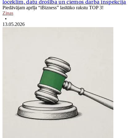
loceklim, datu drošība un ciemos darba inspekcija
Piedāvājam aprīļa “iBizness” lasītāko rakstu TOP 3!
Ziņas
•
13.05.2026