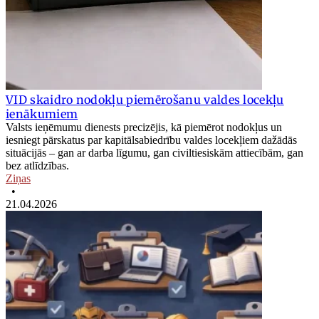
VID skaidro nodokļu piemērošanu valdes locekļu
ienākumiem
Valsts ieņēmumu dienests precizējis, kā piemērot nodokļus un
iesniegt pārskatus par kapitālsabiedrību valdes locekļiem dažādās
situācijās – gan ar darba līgumu, gan civiltiesiskām attiecībām, gan
bez atlīdzības.
Ziņas
•
21.04.2026