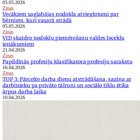
05.05.2026
Ziņas
Vecākiem saglabājas nodokļa atvieglojumi par
bērniem, kuri vasarā strādā
05.05.2026
Ziņas
VID skaidro nodokļu piemērošanu valdes locekļu
ienākumiem
21.04.2026
Ziņas
Papildinās profesiju klasifikatora profesiju sarakstu
16.04.2026
Ziņas
TOP 3: Pārcelto darba dienu atstrādāšana, saziņa ar
darbinieku pa privāto tālruni un sociālo tīklu ētika
ārpus darba laika
10.04.2026