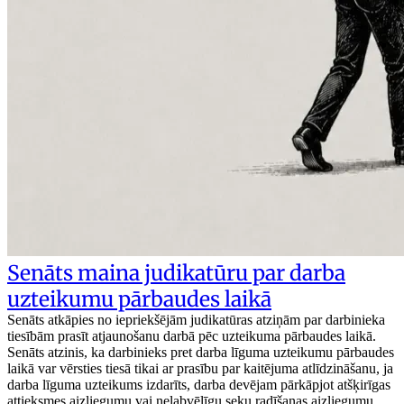
Senāts maina judikatūru par darba
uzteikumu pārbaudes laikā
Senāts atkāpies no iepriekšējām judikatūras atziņām par darbinieka
tiesībām prasīt atjaunošanu darbā pēc uzteikuma pārbaudes laikā.
Senāts atzinis, ka darbinieks pret darba līguma uzteikumu pārbaudes
laikā var vērsties tiesā tikai ar prasību par kaitējuma atlīdzināšanu, ja
darba līguma uzteikums izdarīts, darba devējam pārkāpjot atšķirīgas
attieksmes aizliegumu vai nelabvēlīgu seku radīšanas aizliegumu.