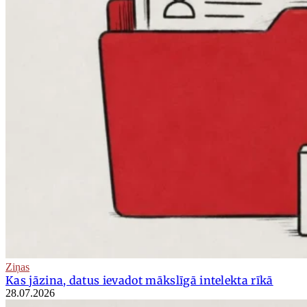
Ziņas
Kas jāzina, datus ievadot mākslīgā intelekta rīkā
28.07.2026