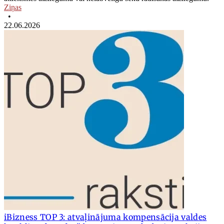
Ziņas
•
22.06.2026
iBizness TOP 3: atvaļinājuma kompensācija valdes