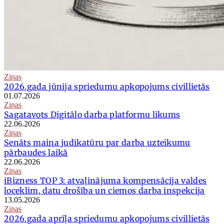
Ziņas
2026.gada jūnija spriedumu apkopojums civillietās
01.07.2026
Ziņas
Sagatavots Digitālo darba platformu likums
22.06.2026
Ziņas
Senāts maina judikatūru par darba uzteikumu
pārbaudes laikā
22.06.2026
Ziņas
iBizness TOP 3: atvaļinājuma kompensācija valdes
loceklim, datu drošība un ciemos darba inspekcija
13.05.2026
Ziņas
2026.gada aprīļa spriedumu apkopojums civillietās