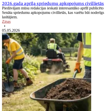
2026.gada aprīļa spriedumu apkopojums civillietās
Piedāvājam mūsu redakcijas ieskatā interesantāko aprīlī publicēto
Senāta spriedumu apkopojumu civillietās, kas varētu būt noderīgs
lasītājiem.
Ziņas
•
05.05.2026