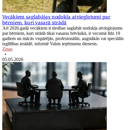
Vecākiem saglabājas nodokļa atvieglojumi par
bērniem, kuri vasarā strādā
Arī 2026.gadā vecākiem ir tiesības saglabāt nodokļa atvieglojumu
par bērniem, kuri strādā tikai vasaras brīvlaikā, ir vecumā līdz 19
gadiem un mācās vispārējās, profesionālās, augstākās vai speciālās
izglītības iestādē, informē Valsts ieņēmumu dienests.
Ziņas
•
05.05.2026