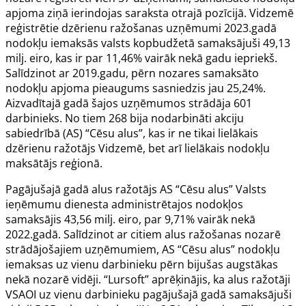
apjoma ziņā ierindojas saraksta otrajā pozīcijā. Vidzemē
reģistrētie dzērienu ražošanas uzņēmumi 2023.gadā
nodokļu iemaksās valsts kopbudžetā samaksājuši 49,13
milj. eiro, kas ir par 11,46% vairāk nekā gadu iepriekš.
Salīdzinot ar 2019.gadu, pērn nozares samaksāto
nodokļu apjoma pieaugums sasniedzis jau 25,24%.
Aizvadītajā gadā šajos uzņēmumos strādāja 601
darbinieks. No tiem 268 bija nodarbināti akciju
sabiedrībā (AS) “Cēsu alus”, kas ir ne tikai lielākais
dzērienu ražotājs Vidzemē, bet arī lielākais nodokļu
maksātājs reģionā.
Pagājušajā gadā alus ražotājs AS “Cēsu alus” Valsts
ieņēmumu dienesta administrētajos nodokļos
samaksājis 43,56 milj. eiro, par 9,71% vairāk nekā
2022.gadā. Salīdzinot ar citiem alus ražošanas nozarē
strādājošajiem uzņēmumiem, AS “Cēsu alus” nodokļu
iemaksas uz vienu darbinieku pērn bijušas augstākas
nekā nozarē vidēji. “Lursoft” aprēķinājis, ka alus ražotāji
VSAOI uz vienu darbinieku pagājušajā gadā samaksājuši