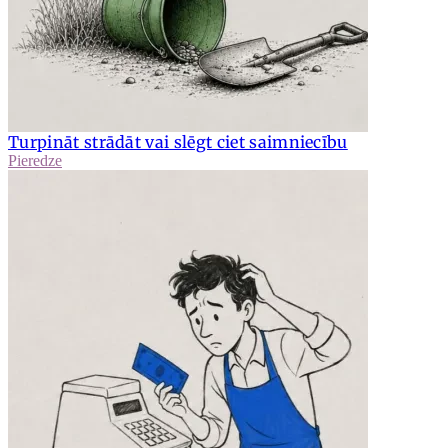
Turpināt strādāt vai slēgt ciet saimniecību
Pieredze