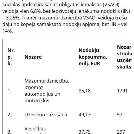
sociālās apdrošināšanas obligātās iemaksas (VSAOI)
veidoja vien 6,8%, bet iedzīvotāju ienākuma nodoklis (IIN)
– 3,25%. Tikmēr mazumtirdzniecībā VSAOI veidoja trešo
daļu no kopējā samaksāto nodokļu apjoma, bet IIN – vēl
14%.
Nozarē
Nr.
Nodokļu
strādā
p.
Nozare
kopsumma,
uzņē
k.
milj. EUR
skaits
Mazumtirdzniecība,
izņemot
1.
85,18
1791
automobiļus un
motociklus
2.
Dzērienu ražošana
49,13
57
Veselības
3.
37,75
297