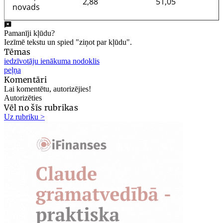
2,88
51,05
novads
Pamanīji kļūdu?
Iezīmē tekstu un spied "ziņot par kļūdu".
Tēmas
iedzīvotāju ienākuma nodoklis
peļņa
Komentāri
Lai komentētu, autorizējies!
Autorizēties
Vēl no šīs rubrikas
Uz rubriku >