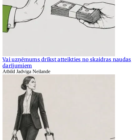
Vai uzņēmums drīkst atteikties no skaidras naudas
darījumiem
Atbild Jadviga Neilande