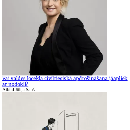
Vai valdes locekļa civiltiesiskā apdrošināšana jāapliek
ar nodokli?
Atbild Jūlija Sauša