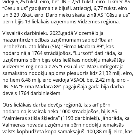
vidēji 5,25 tūkst. eiro, bet IIN – 2,51 tūkst. eiro. Tikmēr AS
“Cēsu alus” gadījumā tie bijuši, attiecīgi, 6,77 tūkst. eiro
un 3,29 tūkst. eiro. Darbinieku skaita ziņā AS “Cēsu alus”
pērn bijis 13.lielākais uzņēmums Vidzemes reģionā.
Visvairāk darbinieku 2023.gadā Vidzemē bija
mazumtirdzniecības uzņēmumam sabiedrība ar
ierobežotu atbildību (SIA) “Firma Madara 89”, kas
nodarbināja 1764 strādājošos. “Lursoft” dati rāda, ka
uzņēmums pērn bijis otrs lielākais nodokļu maksātājs
Vidzemes reģionā aiz AS “Cēsu alus”. Mazumtirgotāja
samaksāto nodokļu apjoms pieaudzis līdz 21,32 milj. eiro,
no tiem 6,48 milj. eiro veidoja VSAOI, bet 2,42 milj. eiro –
IIN. SIA “Firma Madara 89” pagājušajā gadā bija darba
devējs 1764 darbiniekiem.
Otrs lielākais darba devējs reģionā, kas arī pērn
nodarbinājis vairāk nekā 1000 strādājošos, bijis AS
“Valmieras stikla šķiedra” (1193 darbinieki). Jānorāda, ka
Valmieras novada uzņēmumi pērn nodokļu iemaksās
valsts kopbudžetā kopā samaksājuši 100,88 milj. eiro, kas