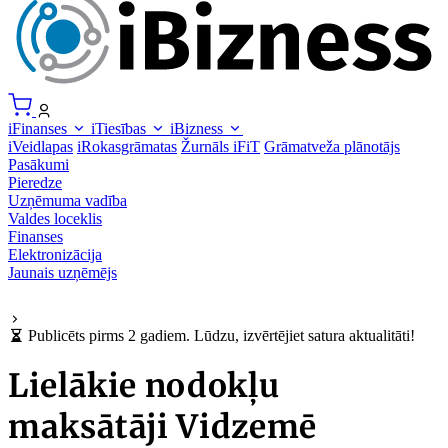
iFinanses
iTiesības
iBizness
iVeidlapas
iRokasgrāmatas
Žurnāls iFiT
Grāmatveža plānotājs
Pasākumi
Pieredze
Uzņēmuma vadība
Valdes loceklis
Finanses
Elektronizācija
Jaunais uzņēmējs
Publicēts pirms 2 gadiem. Lūdzu, izvērtējiet satura aktualitāti!
Lielākie nodokļu
maksātāji Vidzemē