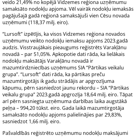
veido 21,49% no kopējā Vidzemes reģiona uzņēmumu
samaksāto nodokļu apjoma. Vēl vairāk nodokļu iemaksās
pagājušajā gadā reģionā samaksājuši vien Cēsu novada
uzņēmumi (118,37 milj. eiro).
“Lursoft” izpētījis, ka visos Vidzemes reģiona novados
uzņēmumu veikto nodokļu iemaksu apjoms 2023.gadā
audzis. Visstraujākais pieaugums reģistrēts Varakļānu
novadā – par 51,05%. Apkopotie dati rāda, ka lielākais
nodokļu maksātājs Varakļānu novadā ir
mazumtirdzniecības uzņēmums SIA “Pārtikas veikalu
grupa”. “Lursoft” dati rāda, ka pārtikas preču
mazumtirgotājs ik gadu strādājis ar apgrozījuma
kāpumu, pērn sasniedzot jaunu rekordu – SIA “Pārtikas
veikalu grupa” 2023.gadā apgrozīja 18,64 milj. eiro. Tāpat
arī pērn sasniegta uzņēmuma darbības laika augstākā
peļņa – 994,20 tūkst. eiro. Gada laikā mazumtirgotāja
samaksāto nodokļu apjoms palielinājies par 29,83%,
sasniedzot 1,66 milj. eiro.
Pašvaldībās reģistrēto uzņēmumu nodokļu maksājumi