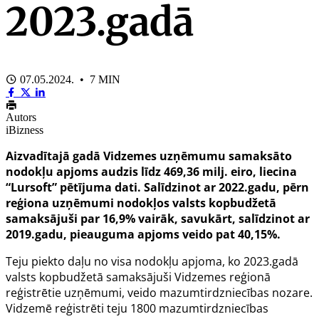
2023.gadā
07.05.2024. • 7 MIN
Autors
iBizness
Aizvadītajā gadā Vidzemes uzņēmumu samaksāto
nodokļu apjoms audzis līdz 469,36 milj. eiro, liecina
“Lursoft” pētījuma dati. Salīdzinot ar 2022.gadu, pērn
reģiona uzņēmumi nodokļos valsts kopbudžetā
samaksājuši par 16,9% vairāk, savukārt, salīdzinot ar
2019.gadu, pieauguma apjoms veido pat 40,15%.
Teju piekto daļu no visa nodokļu apjoma, ko 2023.gadā
valsts kopbudžetā samaksājuši Vidzemes reģionā
reģistrētie uzņēmumi, veido mazumtirdzniecības nozare.
Vidzemē reģistrēti teju 1800 mazumtirdzniecības