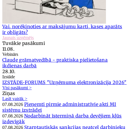
Vai, norēķinoties ar maksājumu karti, kases aparāts
ir obligāts?
Jaunais uzņēmējs
Tuvākie pasākumi
11.08.
Vebinārs
Claude grāmatvedībā - praktiska pielietošana
ikdienas darbā
28.10.
Izstāde
IZSTĀDE-FORUMS "Uzņēmuma elektronizācija 2026"
Visi pasākumi >
Ziņas
Lasīt vairāk >
Pieņemti pirmie administratīvie akti MI
07.08.2026
sistēmu izstrādei
Nodarbināt īstermiņā darba devējiem kļūs
07.08.2026
izdevīgāk
Starptautiskās sankcijas neatceļ darbinieku
07.08.2026