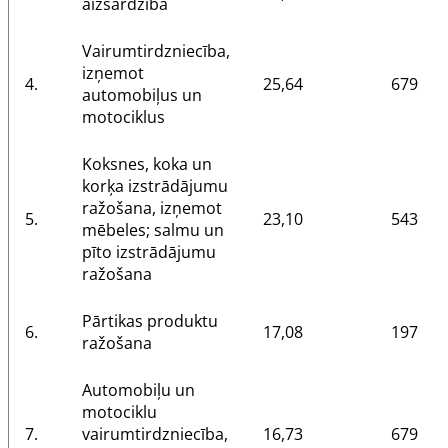
aizsardzība
Vairumtirdzniecība,
izņemot
4.
25,64
679
automobiļus un
motociklus
Koksnes, koka un
korķa izstrādājumu
ražošana, izņemot
5.
23,10
543
mēbeles; salmu un
pīto izstrādājumu
ražošana
Pārtikas produktu
6.
17,08
197
ražošana
Automobiļu un
motociklu
7.
vairumtirdzniecība,
16,73
679