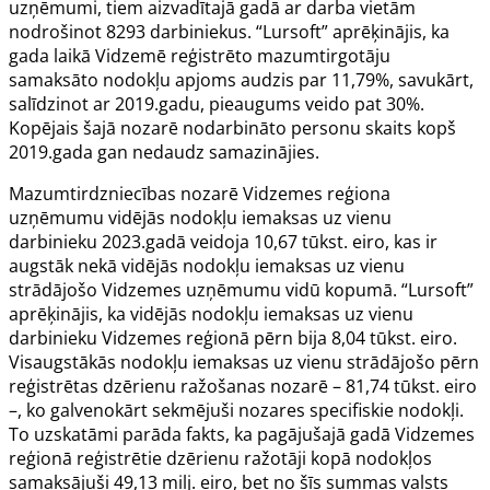
uzņēmumi, tiem aizvadītajā gadā ar darba vietām
nodrošinot 8293 darbiniekus. “Lursoft” aprēķinājis, ka
gada laikā Vidzemē reģistrēto mazumtirgotāju
samaksāto nodokļu apjoms audzis par 11,79%, savukārt,
salīdzinot ar 2019.gadu, pieaugums veido pat 30%.
Kopējais šajā nozarē nodarbināto personu skaits kopš
2019.gada gan nedaudz samazinājies.
Mazumtirdzniecības nozarē Vidzemes reģiona
uzņēmumu vidējās nodokļu iemaksas uz vienu
darbinieku 2023.gadā veidoja 10,67 tūkst. eiro, kas ir
augstāk nekā vidējās nodokļu iemaksas uz vienu
strādājošo Vidzemes uzņēmumu vidū kopumā. “Lursoft”
aprēķinājis, ka vidējās nodokļu iemaksas uz vienu
darbinieku Vidzemes reģionā pērn bija 8,04 tūkst. eiro.
Visaugstākās nodokļu iemaksas uz vienu strādājošo pērn
reģistrētas dzērienu ražošanas nozarē – 81,74 tūkst. eiro
–, ko galvenokārt sekmējuši nozares specifiskie nodokļi.
To uzskatāmi parāda fakts, ka pagājušajā gadā Vidzemes
reģionā reģistrētie dzērienu ražotāji kopā nodokļos
samaksājuši 49,13 milj. eiro, bet no šīs summas valsts