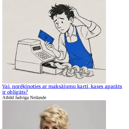
Vai, norēķinoties ar maksājumu karti, kases aparāts
ir obligāts?
Atbild Jadviga Neilande