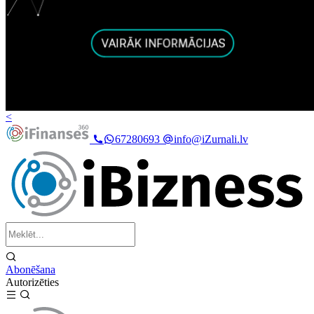
<
67280693
info@iZurnali.lv
Abonēšana
Autorizēties