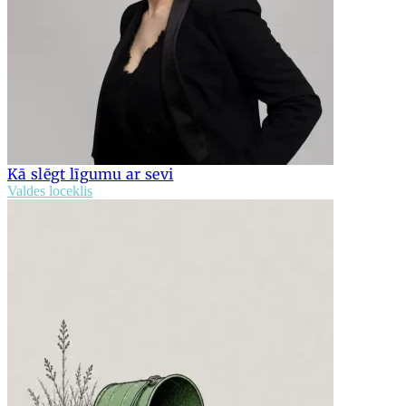
Kā slēgt līgumu ar sevi
Valdes loceklis