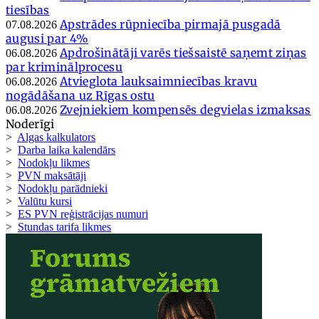
tiesības
Apstrādes rūpniecība pirmajā pusgadā
07.08.2026
augusi par 4%
Apdrošinātāji varēs tiešsaistē saņemt ziņas
06.08.2026
par kriminālprocesu
Atvieglota lauksaimniecības kravu
06.08.2026
nogādāšana uz Rīgas ostu
Zvejniekiem kompensēs degvielas izmaksas
06.08.2026
Noderīgi
>
Algas kalkulators
>
Darba laika kalendārs
>
Nodokļu likmes
>
PVN maksātāji
>
Nodokļu parādnieki
>
Valūtu kursi
>
ES PVN reģistrācijas numuri
>
Stundas tarifa likmes