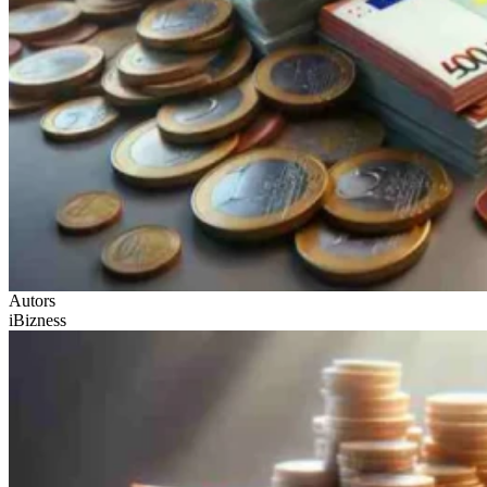
Autors
iBizness