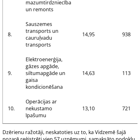
mazumtirdzniecība
un remonts
Sauszemes
transports un
8.
14,95
938
cauruļvadu
transports
Elektroenerģija,
gāzes apgāde,
9.
siltumapgāde un
14,63
113
gaisa
kondicionēšana
Operācijas ar
10.
nekustamo
13,10
721
īpašumu
Dzērienu ražotāji, neskatoties uz to, ka Vidzemē šajā
nozarē reģistrēti vien 57 uzņēmumi, samaksāto nodokļu