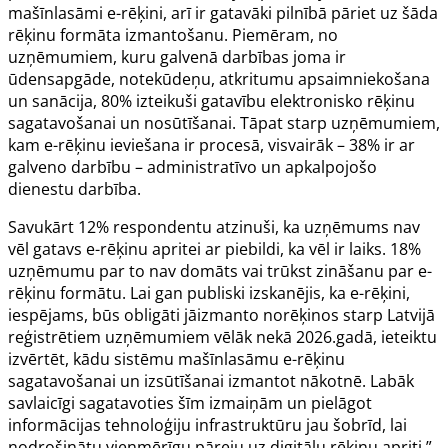
mašīnlasāmi e-rēķini, arī ir gatavāki pilnībā pāriet uz šāda
rēķinu formāta izmantošanu. Piemēram, no
uzņēmumiem, kuru galvenā darbības joma ir
ūdensapgāde, notekūdeņu, atkritumu apsaimniekošana
un sanācija, 80% izteikuši gatavību elektronisko rēķinu
sagatavošanai un nosūtīšanai. Tāpat starp uzņēmumiem,
kam e-rēķinu ieviešana ir procesā, visvairāk – 38% ir ar
galveno darbību – administratīvo un apkalpojošo
dienestu darbība.
Savukārt 12% respondentu atzinuši, ka uzņēmums nav
vēl gatavs e-rēķinu apritei ar piebildi, ka vēl ir laiks. 18%
uzņēmumu par to nav domāts vai trūkst zināšanu par e-
rēķinu formātu. Lai gan publiski izskanējis, ka e-rēķini,
iespējams, būs obligāti jāizmanto norēķinos starp Latvijā
reģistrētiem uzņēmumiem vēlāk nekā 2026.gadā, ieteiktu
izvērtēt, kādu sistēmu mašīnlasāmu e-rēķinu
sagatavošanai un izsūtīšanai izmantot nākotnē. Labāk
savlaicīgi sagatavoties šīm izmaiņām un pielāgot
informācijas tehnoloģiju infrastruktūru jau šobrīd, lai
nodrošinātu vienmērīgu pāreju uz digitālu rēķinu apriti,”