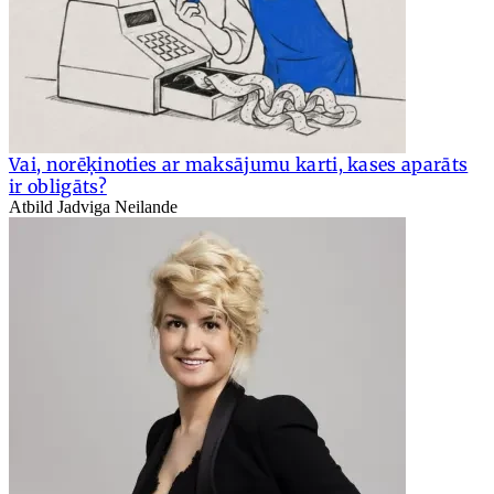
Vai, norēķinoties ar maksājumu karti, kases aparāts
ir obligāts?
Atbild Jadviga Neilande