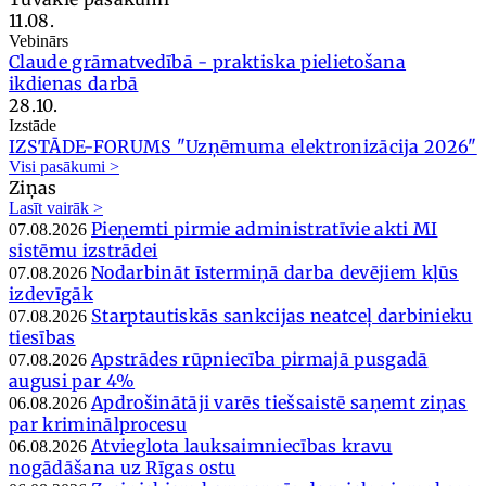
11.08.
Vebinārs
Claude grāmatvedībā - praktiska pielietošana
ikdienas darbā
28.10.
Izstāde
IZSTĀDE-FORUMS "Uzņēmuma elektronizācija 2026"
Visi pasākumi >
Ziņas
Lasīt vairāk >
Pieņemti pirmie administratīvie akti MI
07.08.2026
sistēmu izstrādei
Nodarbināt īstermiņā darba devējiem kļūs
07.08.2026
izdevīgāk
Starptautiskās sankcijas neatceļ darbinieku
07.08.2026
tiesības
Apstrādes rūpniecība pirmajā pusgadā
07.08.2026
augusi par 4%
Apdrošinātāji varēs tiešsaistē saņemt ziņas
06.08.2026
par kriminālprocesu
Atvieglota lauksaimniecības kravu
06.08.2026
nogādāšana uz Rīgas ostu