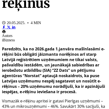
rēķinus
20.05.2025. • 4 MIN
Autors
iBizness
Paredzēts, ka no 2026.gada 1.janvāra mašīnlasāmi e-
rēķini būs obligāti jāizmanto norēķinos arī starp
Latvijā reģistrētiem uzņēmumiem ne tikai valsts,
pašvaldību iestādēm, un jaunākajā sabiedrības ar
ierobežotu atbildību (SIA) “ZZ Dats” un pētījumu
aģentūras “Norstat” aptaujā noskaidrots, ka puse
Latvijas uzņēmumu nespēj sagatavot un nosūtīt e-
rēķinus – 20% uzņēmumu norādījuši, ka ir apzinājuši
iespējas, e-rēķinu ieviešana ir procesā.
Vismazāk e-rēķinu apritei ir gatavi Pierīgas uzņēmumi –
43% un mikrouzņēmumi – 46%. Savukārt 30% sacījuši, ka