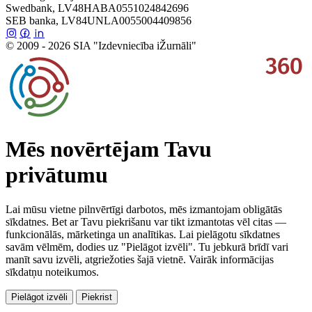
Swedbank, LV48HABA0551024842696
SEB banka, LV84UNLA0055004409856
© 2009 - 2026 SIA "Izdevniecība iŽurnāli"
Mēs novērtējam Tavu
privātumu
Lai mūsu vietne pilnvērtīgi darbotos, mēs izmantojam obligātās
sīkdatnes. Bet ar Tavu piekrišanu var tikt izmantotas vēl citas —
funkcionālās, mārketinga un analītikas. Lai pielāgotu sīkdatnes
savām vēlmēm, dodies uz "Pielāgot izvēli". Tu jebkurā brīdī vari
manīt savu izvēli, atgriežoties šajā vietnē. Vairāk informācijas
sīkdatņu noteikumos.
Pielāgot izvēli
Piekrist