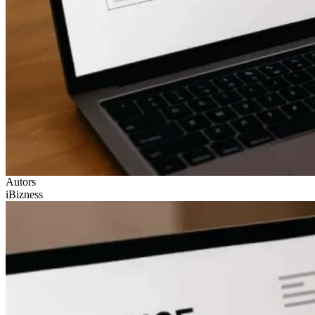
Autors
iBizness