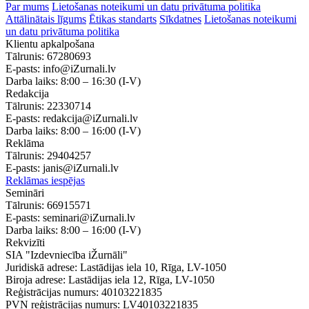
Par mums
Lietošanas noteikumi un datu privātuma politika
Attālinātais līgums
Ētikas standarts
Sīkdatnes
Lietošanas noteikumi
un datu privātuma politika
Klientu apkalpošana
Tālrunis:
67280693
E-pasts:
info@iZurnali.lv
Darba laiks:
8:00 – 16:30
(I-V)
Redakcija
Tālrunis:
22330714
E-pasts:
redakcija@iZurnali.lv
Darba laiks:
8:00 – 16:00
(I-V)
Reklāma
Tālrunis:
29404257
E-pasts:
janis@iZurnali.lv
Reklāmas iespējas
Semināri
Tālrunis:
66915571
E-pasts:
seminari@iZurnali.lv
Darba laiks:
8:00 – 16:00
(I-V)
Rekvizīti
SIA "Izdevniecība iŽurnāli"
Juridiskā adrese: Lastādijas iela 10, Rīga, LV-1050
Biroja adrese: Lastādijas iela 12, Rīga, LV-1050
Reģistrācijas numurs: 40103221835
PVN reģistrācijas numurs: LV40103221835