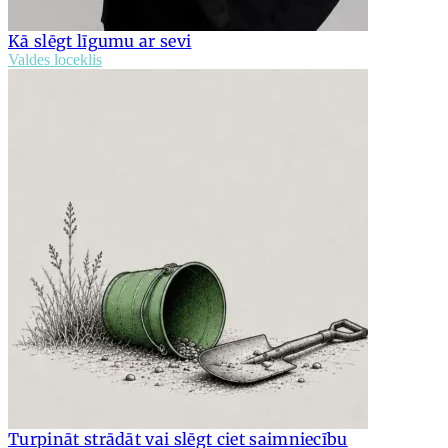
Kā slēgt līgumu ar sevi
Valdes loceklis
Turpināt strādāt vai slēgt ciet saimniecību