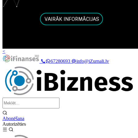
<
67280693
info@iZurnali.lv
Abonēšana
Autorizēties