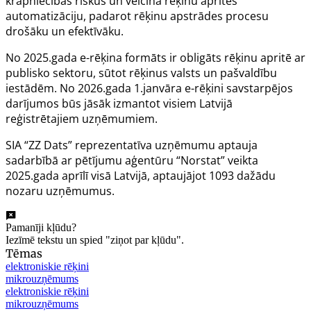
krāpniecības riskus un veicina rēķinu aprites
automatizāciju, padarot rēķinu apstrādes procesu
drošāku un efektīvāku.
No 2025.gada e-rēķina formāts ir obligāts rēķinu apritē ar
publisko sektoru, sūtot rēķinus valsts un pašvaldību
iestādēm. No 2026.gada 1.janvāra e-rēķini savstarpējos
darījumos būs jāsāk izmantot visiem Latvijā
reģistrētajiem uzņēmumiem.
SIA “ZZ Dats” reprezentatīva uzņēmumu aptauja
sadarbībā ar pētījumu aģentūru “Norstat” veikta
2025.gada aprīlī visā Latvijā, aptaujājot 1093 dažādu
nozaru uzņēmumus.
Pamanīji kļūdu?
Iezīmē tekstu un spied "ziņot par kļūdu".
Tēmas
elektroniskie rēķini
mikrouzņēmums
elektroniskie rēķini
mikrouzņēmums