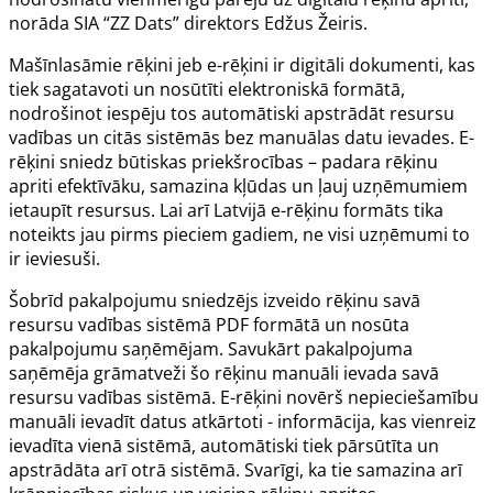
norāda SIA “ZZ Dats” direktors Edžus Žeiris.
Mašīnlasāmie rēķini jeb e-rēķini ir digitāli dokumenti, kas
tiek sagatavoti un nosūtīti elektroniskā formātā,
nodrošinot iespēju tos automātiski apstrādāt resursu
vadības un citās sistēmās bez manuālas datu ievades. E-
rēķini sniedz būtiskas priekšrocības – padara rēķinu
apriti efektīvāku, samazina kļūdas un ļauj uzņēmumiem
ietaupīt resursus. Lai arī Latvijā e-rēķinu formāts tika
noteikts jau pirms pieciem gadiem, ne visi uzņēmumi to
ir ieviesuši.
Šobrīd pakalpojumu sniedzējs izveido rēķinu savā
resursu vadības sistēmā PDF formātā un nosūta
pakalpojumu saņēmējam. Savukārt pakalpojuma
saņēmēja grāmatveži šo rēķinu manuāli ievada savā
resursu vadības sistēmā. E-rēķini novērš nepieciešamību
manuāli ievadīt datus atkārtoti - informācija, kas vienreiz
ievadīta vienā sistēmā, automātiski tiek pārsūtīta un
apstrādāta arī otrā sistēmā. Svarīgi, ka tie samazina arī