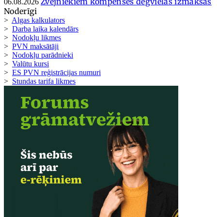
Zvejniekiem kompensēs degvielas izmaksas
06.08.2026
Noderīgi
>
Algas kalkulators
>
Darba laika kalendārs
>
Nodokļu likmes
>
PVN maksātāji
>
Nodokļu parādnieki
>
Valūtu kursi
>
ES PVN reģistrācijas numuri
>
Stundas tarifa likmes