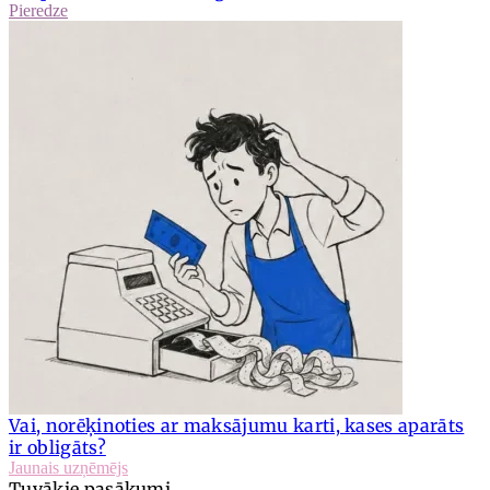
Pieredze
Vai, norēķinoties ar maksājumu karti, kases aparāts
ir obligāts?
Jaunais uzņēmējs
Tuvākie pasākumi