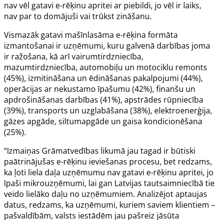
nav vēl gatavi e-rēķinu apritei ar piebildi, jo vēl ir laiks,
nav par to domājuši vai trūkst zināšanu.
Vismazāk gatavi mašīnlasāma e-rēķina formāta
izmantošanai ir uzņēmumi, kuru galvenā darbības joma
ir ražošana, kā arī vairumtirdzniecība,
mazumtirdzniecība, automobiļu un motociklu remonts
(45%), izmitināšana un ēdināšanas pakalpojumi (44%),
operācijas ar nekustamo īpašumu (42%), finanšu un
apdrošināšanas darbības (41%), apstrādes rūpniecība
(39%), transports un uzglabāšana (38%), elektroenerģija,
gāzes apgāde, siltumapgāde un gaisa kondicionēšana
(25%).
“Izmaiņas Grāmatvedības likumā jau tagad ir būtiski
paātrinājušas e-rēķinu ieviešanas procesu, bet redzams,
ka ļoti liela daļa uzņēmumu nav gatavi e-rēķinu apritei, jo
īpaši mikrouzņēmumi, lai gan Latvijas tautsaimniecībā tie
veido lielāko daļu no uzņēmumiem. Analizējot aptaujas
datus, redzams, ka uzņēmumi, kuriem saviem klientiem –
pašvaldībām, valsts iestādēm jau pašreiz jāsūta