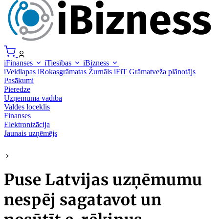
iFinanses
iTiesības
iBizness
iVeidlapas
iRokasgrāmatas
Žurnāls iFiT
Grāmatveža plānotājs
Pasākumi
Pieredze
Uzņēmuma vadība
Valdes loceklis
Finanses
Elektronizācija
Jaunais uzņēmējs
Puse Latvijas uzņēmumu
nespēj sagatavot un