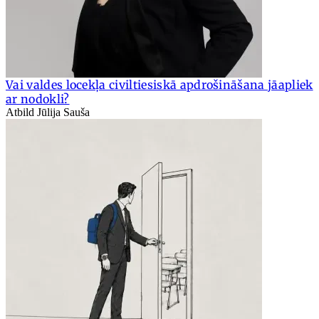
Vai valdes locekļa civiltiesiskā apdrošināšana jāapliek
ar nodokli?
Atbild Jūlija Sauša