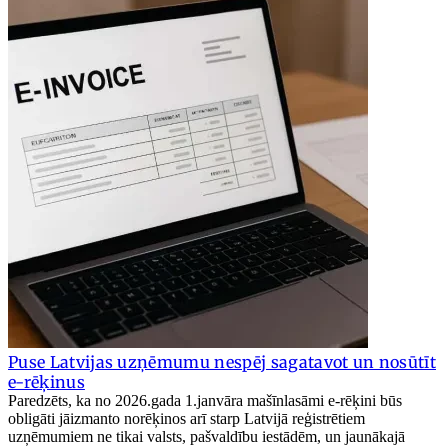
Puse Latvijas uzņēmumu nespēj sagatavot un nosūtīt
e-rēķinus
Paredzēts, ka no 2026.gada 1.janvāra mašīnlasāmi e-rēķini būs
obligāti jāizmanto norēķinos arī starp Latvijā reģistrētiem
uzņēmumiem ne tikai valsts, pašvaldību iestādēm, un jaunākajā