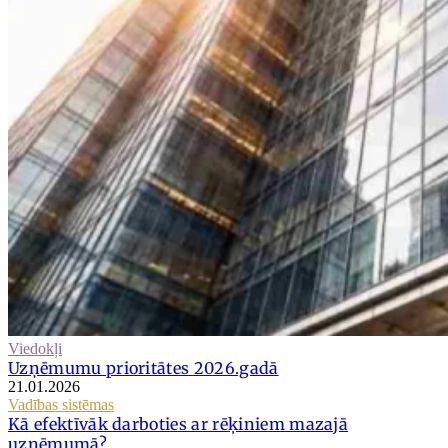
Viedokļi
Uzņēmumu prioritātes 2026.gadā
21.01.2026
Vadības sistēmas
Kā efektīvāk darboties ar rēķiniem mazajā
uzņēmumā?