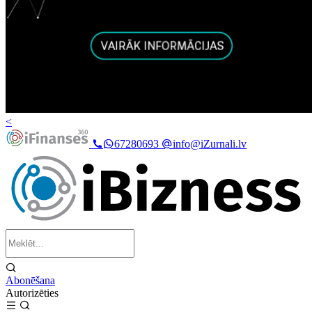
<
67280693
info@iZurnali.lv
Abonēšana
Autorizēties