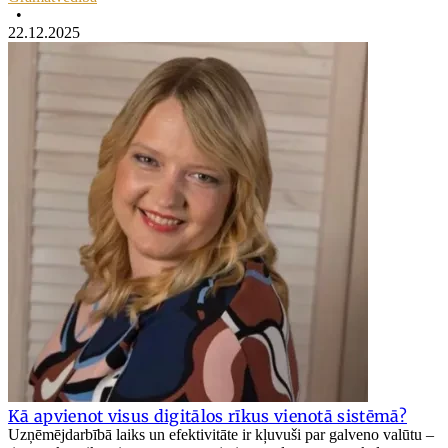
•
22.12.2025
Kā apvienot visus digitālos rīkus vienotā sistēmā?
Uzņēmējdarbībā laiks un efektivitāte ir kļuvuši par galveno valūtu –