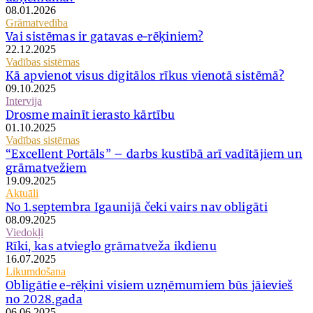
08.01.2026
Grāmatvedība
Vai sistēmas ir gatavas e-rēķiniem?
22.12.2025
Vadības sistēmas
Kā apvienot visus digitālos rīkus vienotā sistēmā?
09.10.2025
Intervija
Drosme mainīt ierasto kārtību
01.10.2025
Vadības sistēmas
“Excellent Portāls” – darbs kustībā arī vadītājiem un
grāmatvežiem
19.09.2025
Aktuāli
No 1.septembra Igaunijā čeki vairs nav obligāti
08.09.2025
Viedokļi
Rīki, kas atvieglo grāmatveža ikdienu
16.07.2025
Likumdošana
Obligātie e-rēķini visiem uzņēmumiem būs jāievieš
no 2028.gada
06.06.2025