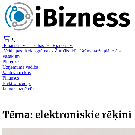
iFinanses
iTiesības
iBizness
iVeidlapas
iRokasgrāmatas
Žurnāls iFiT
Grāmatveža plānotājs
Pasākumi
Pieredze
Uzņēmuma vadība
Valdes loceklis
Finanses
Elektronizācija
Jaunais uzņēmējs
Tēma: elektroniskie rēķini