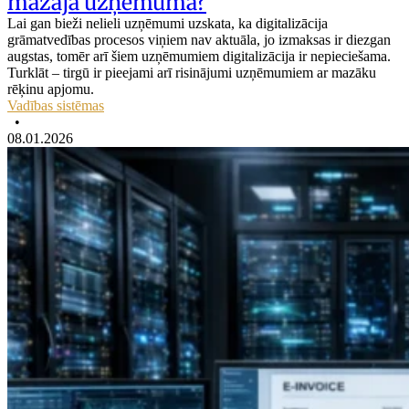
mazajā uzņēmumā?
Lai gan bieži nelieli uzņēmumi uzskata, ka digitalizācija
grāmatvedības procesos viņiem nav aktuāla, jo izmaksas ir diezgan
augstas, tomēr arī šiem uzņēmumiem digitalizācija ir nepieciešama.
Turklāt – tirgū ir pieejami arī risinājumi uzņēmumiem ar mazāku
rēķinu apjomu.
Vadības sistēmas
•
08.01.2026