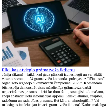
Rīki, kas atvieglo grāmatveža ikdienu
Jūnija sākumā – laikā, kad gada pārskati jau iesniegti un var atklāt
vasaras sezonu, – 24 grāmatvežu komandas pulcējās uz “iFinanses”
organizēto ikgadējo “Grāmatvežu čempionātu 2025”. Komandām
bija iespēja demonstrēt visas mūsdienīga grāmatveža darbā
nepieciešamās prasmes – kritisko domāšanu, stratēģisko domāšanu,
spēju apstrādāt lielu informācijas apjomu, lielisku atmiņu, attapību,
radošumu un sadarbības prasmes. Bet kā ir ar tehnoloģijām? Vai
mākslīgais intelekts jau ienācis grāmatvežu ikdienā? Kādus mākslīgā