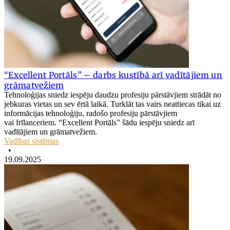
“Excellent Portāls” – darbs kustībā arī vadītājiem un
grāmatvežiem
Tehnoloģijas sniedz iespēju daudzu profesiju pārstāvjiem strādāt no
jebkuras vietas un sev ērtā laikā. Turklāt tas vairs neattiecas tikai uz
informācijas tehnoloģiju, radošo profesiju pārstāvjiem
vai frīlanceriem. “Excellent Portāls” šādu iespēju sniedz arī
vadītājiem un grāmatvežiem.
Vadības sistēmas
•
19.09.2025