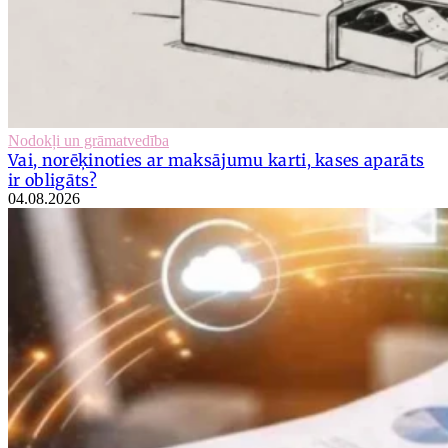
Nodokļi un grāmatvedība
Vai, norēķinoties ar maksājumu karti, kases aparāts
ir obligāts?
04.08.2026