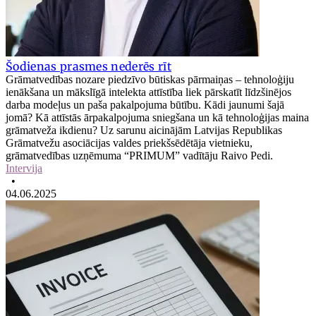
Šodienas prasmes nederēs rīt
Grāmatvedības nozare piedzīvo būtiskas pārmaiņas – tehnoloģiju
ienākšana un mākslīgā intelekta attīstība liek pārskatīt līdzšinējos
darba modeļus un paša pakalpojuma būtību. Kādi jaunumi šajā
jomā? Kā attīstās ārpakalpojuma sniegšana un kā tehnoloģijas maina
grāmatveža ikdienu? Uz sarunu aicinājām Latvijas Republikas
Grāmatvežu asociācijas valdes priekšsēdētāja vietnieku,
grāmatvedības uzņēmuma “PRIMUM” vadītāju Raivo Pedi.
Intervija
•
04.06.2025