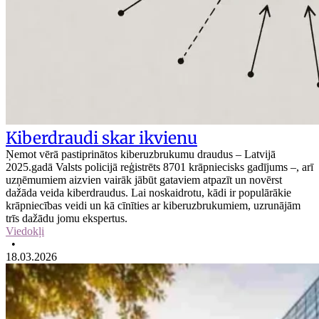
Kiberdraudi skar ikvienu
Ņemot vērā pastiprinātos kiberuzbrukumu draudus – Latvijā
2025.gadā Valsts policijā reģistrēts 8701 krāpniecisks gadījums –, arī
uzņēmumiem aizvien vairāk jābūt gataviem atpazīt un novērst
dažāda veida kiberdraudus. Lai noskaidrotu, kādi ir populārākie
krāpniecības veidi un kā cīnīties ar kiberuzbrukumiem, uzrunājām
trīs dažādu jomu ekspertus.
Viedokļi
•
18.03.2026