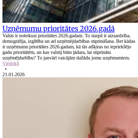
Uzņēmumu prioritātes 2026.gadā
Valsts ir noteikusi prioritātes 2026.gadam. To starpā ir aizsardzība,
demogrāfija, izglītība un arī uzņēmējdarbības stiprināšana. Bet kādas
ir uzņēmumu prioritātes 2026.gadam, kā tās atšķiras no iepriekšējo
gadu prioritātēm, un kas valstij būtu jādara, lai stiprinātu
uzņēmējdarbību? To janvārī vaicājām dažādu jomu uzņēmumiem.
Viedokļi
•
21.01.2026