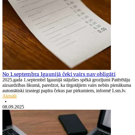
No 1.septembra Igaunijā čeki vairs nav obligāti
2025.gada 1.septembrī Igaunijā stājušies spēkā grozījumi Patērētāju
aizsardzības likumā, paredzot, ka tirgotājiem vairs nebūs pienākuma
automātiski izsniegt papīra čekus par pirkumiem, informē Lsm.lv.
Aktuāli
•
08.09.2025