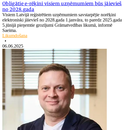
Obligātie e-rēķini visiem uzņēmumiem būs jāievieš
no 2028.gada
Visiem Latvijā reģistrētiem uzņēmumiem savstarpējie norēķini
elektroniski jāievieš no 2028.gada 1.janvāra, to paredz 2025.gada
5.jūnijā pieņemtie grozījumi Grāmatvedības likumā, informē
Saeima.
Likumdošana
•
06.06.2025