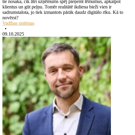
tie nosaka, cik ātri uzņēmums spēj pieņemt lēmumus, apkalpot
klientus un gūt peļņu. Tomēr realitātē ikdiena bieži vien ir
sadrumstalota, jo tiek izmantots pārāk daudz digitālo rīku. Kā to
novērst?
Vadības sistēmas
•
09.10.2025