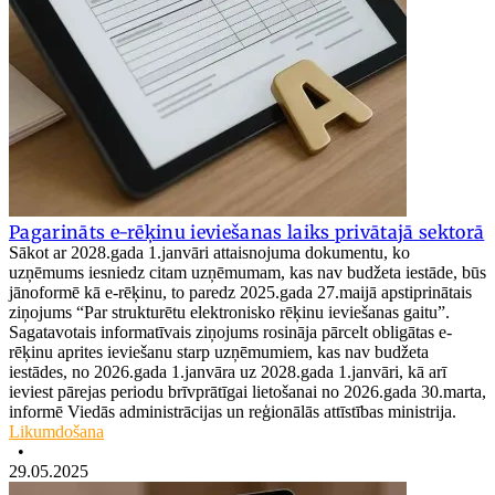
Pagarināts e-rēķinu ieviešanas laiks privātajā sektorā
Sākot ar 2028.gada 1.janvāri attaisnojuma dokumentu, ko
uzņēmums iesniedz citam uzņēmumam, kas nav budžeta iestāde, būs
jānoformē kā e-rēķinu, to paredz 2025.gada 27.maijā apstiprinātais
ziņojums “Par strukturētu elektronisko rēķinu ieviešanas gaitu”.
Sagatavotais informatīvais ziņojums rosināja pārcelt obligātas e-
rēķinu aprites ieviešanu starp uzņēmumiem, kas nav budžeta
iestādes, no 2026.gada 1.janvāra uz 2028.gada 1.janvāri, kā arī
ieviest pārejas periodu brīvprātīgai lietošanai no 2026.gada 30.marta,
informē Viedās administrācijas un reģionālās attīstības ministrija.
Likumdošana
•
29.05.2025