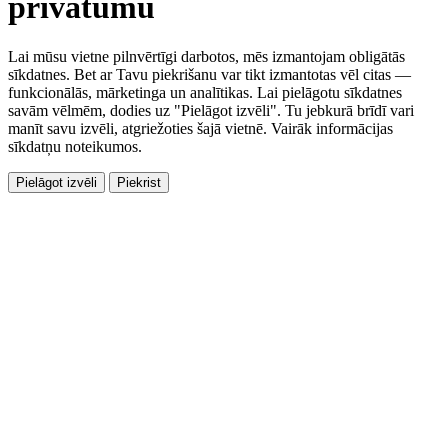
privātumu
Lai mūsu vietne pilnvērtīgi darbotos, mēs izmantojam obligātās
sīkdatnes. Bet ar Tavu piekrišanu var tikt izmantotas vēl citas —
funkcionālās, mārketinga un analītikas. Lai pielāgotu sīkdatnes
savām vēlmēm, dodies uz "Pielāgot izvēli". Tu jebkurā brīdī vari
manīt savu izvēli, atgriežoties šajā vietnē. Vairāk informācijas
sīkdatņu noteikumos.
Pielāgot izvēli
Piekrist