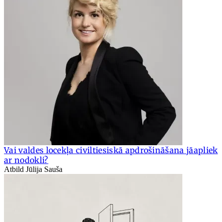
Vai valdes locekļa civiltiesiskā apdrošināšana jāapliek
ar nodokli?
Atbild Jūlija Sauša