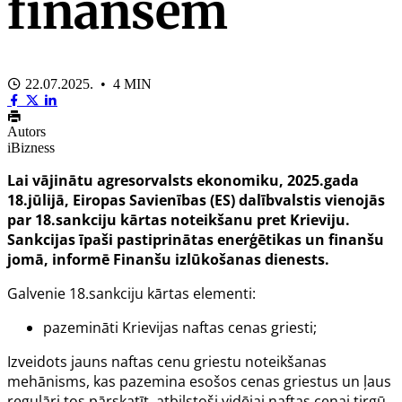
finansēm
22.07.2025. • 4 MIN
Autors
iBizness
Lai vājinātu agresorvalsts ekonomiku, 2025.gada
18.jūlijā, Eiropas Savienības (ES) dalībvalstis vienojās
par 18.sankciju kārtas noteikšanu pret Krieviju.
Sankcijas īpaši pastiprinātas enerģētikas un finanšu
jomā, informē Finanšu izlūkošanas dienests.
Galvenie 18.sankciju kārtas elementi:
pazemināti Krievijas naftas cenas griesti;
Izveidots jauns naftas cenu griestu noteikšanas
mehānisms, kas pazemina esošos cenas griestus un ļaus
regulāri tos pārskatīt, atbilstoši vidējai naftas cenai tirgū.