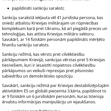
papildināti sankciju saraksti;
Sankciju sarakstā iekļauta vēl 41 juridiska persona, kas
sniedz atbalstu Krievijas militārajam un rūpniecības
kompleksam karā pret Ukrainu, kā arī piegādā preces un
tehnoloģijas, kas attīsta Krievijas militāro sektoru.
Savukārt, ar 14 fiziskām personām papildināts mērķēto
finanšu sankciju saraksts.
Sankciju režīmā, kas vērsts pret cilvēktiesību
pārkāpumiem Krievijā, sankcijas vērstas pret 5 Krievijas
tiesnešiem, kuri ir iesaistīti nopietnos cilvēktiesību
pārkāpumos un veikuši represijas pret pilsonisko
sabiedrību un demokrātisko opozīciju.
Savukārt, sankciju režīmā par Krievijas destabilizējošajām
aktivitātēm ES un globāli pieņemta 3.kārta, papildinot to
ar 9 fiziskām un 6 juridiskām personām, kuras īstenoja
ārvalstu informācijas manipulāciju un iejaukšanos.