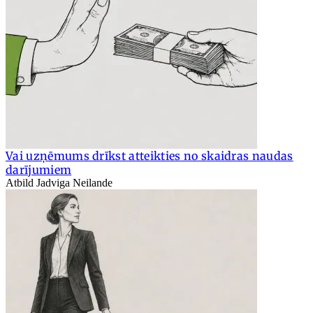
Vai uzņēmums drīkst atteikties no skaidras naudas
darījumiem
Atbild Jadviga Neilande