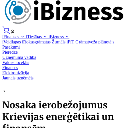
iFinanses
iTiesības
iBizness
iVeidlapas
iRokasgrāmatas
Žurnāls iFiT
Grāmatveža plānotājs
Pasākumi
Pieredze
Uzņēmuma vadība
Valdes loceklis
Finanses
Elektronizācija
Jaunais uzņēmējs
Nosaka ierobežojumus
Krievijas enerģētikai un