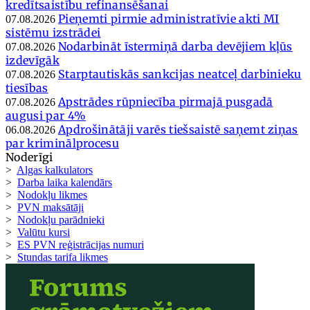
kredītsaistību refinansēšanai
Pieņemti pirmie administratīvie akti MI
07.08.2026
sistēmu izstrādei
Nodarbināt īstermiņā darba devējiem kļūs
07.08.2026
izdevīgāk
Starptautiskās sankcijas neatceļ darbinieku
07.08.2026
tiesības
Apstrādes rūpniecība pirmajā pusgadā
07.08.2026
augusi par 4%
Apdrošinātāji varēs tiešsaistē saņemt ziņas
06.08.2026
par kriminālprocesu
Noderīgi
>
Algas kalkulators
>
Darba laika kalendārs
>
Nodokļu likmes
>
PVN maksātāji
>
Nodokļu parādnieki
>
Valūtu kursi
>
ES PVN reģistrācijas numuri
>
Stundas tarifa likmes