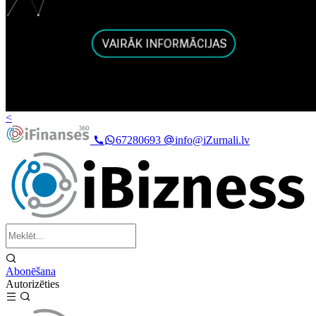
<
67280693
info@iZurnali.lv
Abonēšana
Autorizēties