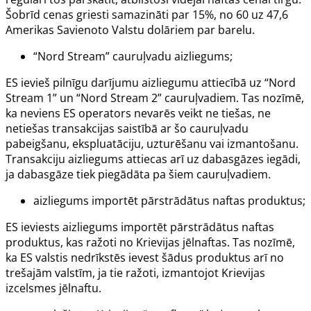
Šobrīd cenas griesti samazināti par 15%, no 60 uz 47,6
Amerikas Savienoto Valstu dolāriem par barelu.
“Nord Stream” cauruļvadu aizliegums;
ES ievieš pilnīgu darījumu aizliegumu attiecībā uz “Nord
Stream 1” un “Nord Stream 2” cauruļvadiem. Tas nozīmē,
ka neviens ES operators nevarēs veikt ne tiešas, ne
netiešas transakcijas saistībā ar šo cauruļvadu
pabeigšanu, ekspluatāciju, uzturēšanu vai izmantošanu.
Transakciju aizliegums attiecas arī uz dabasgāzes iegādi,
ja dabasgāze tiek piegādāta pa šiem cauruļvadiem.
aizliegums importēt pārstrādātus naftas produktus;
ES ieviests aizliegums importēt pārstrādātus naftas
produktus, kas ražoti no Krievijas jēlnaftas. Tas nozīmē,
ka ES valstis nedrīkstēs ievest šādus produktus arī no
trešajām valstīm, ja tie ražoti, izmantojot Krievijas
izcelsmes jēlnaftu.