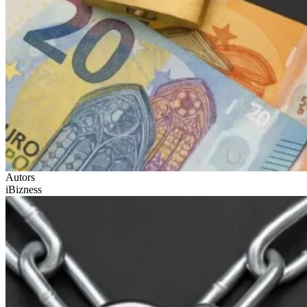
Autors
iBizness