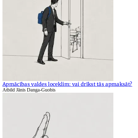
Apmācības valdes loceklim: vai drīkst tās apmaksāt?
Atbild Jānis Danga-Guobis