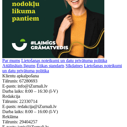
Par mums
Lietošanas noteikumi un datu privātuma politika
Attālinātais līgums
Ētikas standarts
Sīkdatnes
Lietošanas noteikumi
un datu privātuma politika
Klientu apkalpošana
Tālrunis:
67280693
E-pasts:
info@iZurnali.lv
Darba laiks:
8:00 – 16:30
(I-V)
Redakcija
Tālrunis:
22330714
E-pasts:
redakcija@iZurnali.lv
Darba laiks:
8:00 – 16:00
(I-V)
Reklāma
Tālrunis:
29404257
E-pasts:
janis@iZurnali.lv