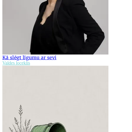
Kā slēgt līgumu ar sevi
Valdes loceklis