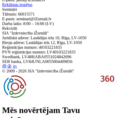
Reklāmas iespējas
Semināri
Tālrunis:
66915571
E-pasts:
seminari@iZurnali.lv
Darba laiks:
8:00 – 16:00
(I-V)
Rekvizīti
SIA "Izdevniecība iŽurnāli"
Juridiskā adrese: Lastādijas iela 10, Rīga, LV-1050
Biroja adrese: Lastādijas iela 12, Rīga, LV-1050
Reģistrācijas numurs: 40103221835
PVN reģistrācijas numurs: LV40103221835
Swedbank, LV48HABA0551024842696
SEB banka, LV84UNLA0055004409856
© 2009 - 2026 SIA "Izdevniecība iŽurnāli"
Mēs novērtējam Tavu