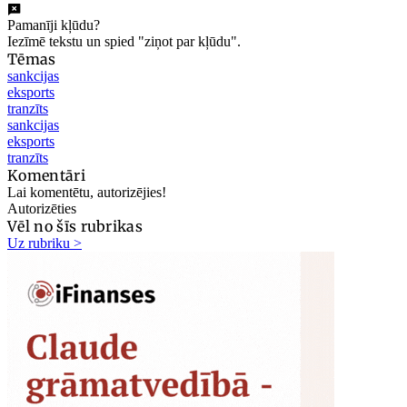
Pamanīji kļūdu?
Iezīmē tekstu un spied "ziņot par kļūdu".
Tēmas
sankcijas
eksports
tranzīts
sankcijas
eksports
tranzīts
Komentāri
Lai komentētu, autorizējies!
Autorizēties
Vēl no šīs rubrikas
Uz rubriku >