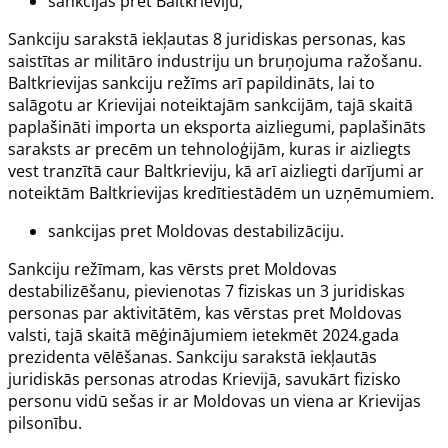
sankcijas pret Baltkrieviju;
Sankciju sarakstā iekļautas 8 juridiskas personas, kas
saistītas ar militāro industriju un bruņojuma ražošanu.
Baltkrievijas sankciju režīms arī papildināts, lai to
salāgotu ar Krievijai noteiktajām sankcijām, tajā skaitā
paplašināti importa un eksporta aizliegumi, paplašināts
saraksts ar precēm un tehnoloģijām, kuras ir aizliegts
vest tranzītā caur Baltkrieviju, kā arī aizliegti darījumi ar
noteiktām Baltkrievijas kredītiestādēm un uzņēmumiem.
sankcijas pret Moldovas destabilizāciju.
Sankciju režīmam, kas vērsts pret Moldovas
destabilizēšanu, pievienotas 7 fiziskas un 3 juridiskas
personas par aktivitātēm, kas vērstas pret Moldovas
valsti, tajā skaitā mēģinājumiem ietekmēt 2024.gada
prezidenta vēlēšanas. Sankciju sarakstā iekļautās
juridiskās personas atrodas Krievijā, savukārt fizisko
personu vidū sešas ir ar Moldovas un viena ar Krievijas
pilsonību.