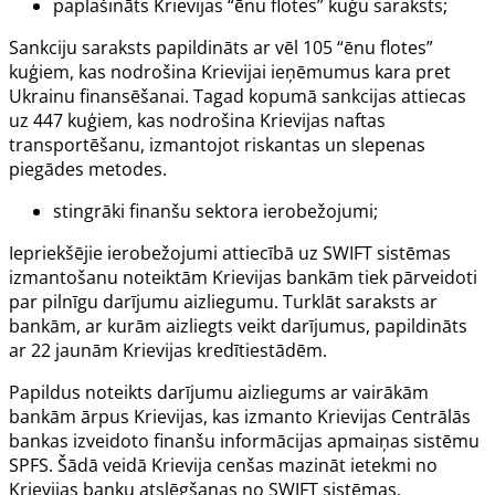
paplašināts Krievijas “ēnu flotes” kuģu saraksts;
Sankciju saraksts papildināts ar vēl 105 “ēnu flotes”
kuģiem, kas nodrošina Krievijai ieņēmumus kara pret
Ukrainu finansēšanai. Tagad kopumā sankcijas attiecas
uz 447 kuģiem, kas nodrošina Krievijas naftas
transportēšanu, izmantojot riskantas un slepenas
piegādes metodes.
stingrāki finanšu sektora ierobežojumi;
Iepriekšējie ierobežojumi attiecībā uz SWIFT sistēmas
izmantošanu noteiktām Krievijas bankām tiek pārveidoti
par pilnīgu darījumu aizliegumu. Turklāt saraksts ar
bankām, ar kurām aizliegts veikt darījumus, papildināts
ar 22 jaunām Krievijas kredītiestādēm.
Papildus noteikts darījumu aizliegums ar vairākām
bankām ārpus Krievijas, kas izmanto Krievijas Centrālās
bankas izveidoto finanšu informācijas apmaiņas sistēmu
SPFS. Šādā veidā Krievija cenšas mazināt ietekmi no
Krievijas banku atslēgšanas no SWIFT sistēmas.