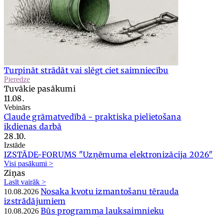
Turpināt strādāt vai slēgt ciet saimniecību
Pieredze
Tuvākie pasākumi
11.08.
Vebinārs
Claude grāmatvedībā - praktiska pielietošana
ikdienas darbā
28.10.
Izstāde
IZSTĀDE-FORUMS "Uzņēmuma elektronizācija 2026"
Visi pasākumi >
Ziņas
Lasīt vairāk >
Nosaka kvotu izmantošanu tērauda
10.08.2026
izstrādājumiem
Būs programma lauksaimnieku
10.08.2026