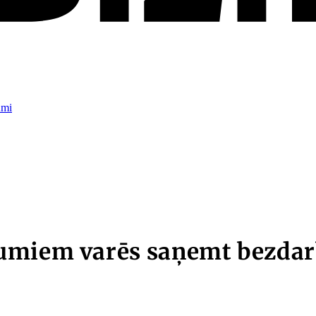
umi
umiem varēs saņemt bezdar