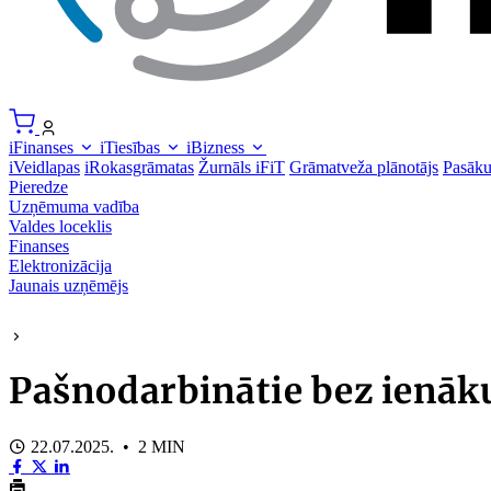
iFinanses
iTiesības
iBizness
iVeidlapas
iRokasgrāmatas
Žurnāls iFiT
Grāmatveža plānotājs
Pasāk
Pieredze
Uzņēmuma vadība
Valdes loceklis
Finanses
Elektronizācija
Jaunais uzņēmējs
Pašnodarbinātie bez ienāk
22.07.2025. • 2 MIN