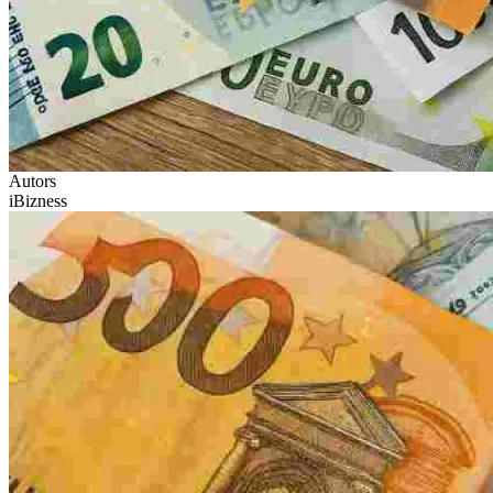
Autors
iBizness