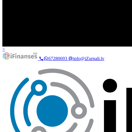
<
67280693
info@iZurnali.lv