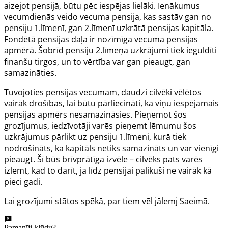
aizejot pensijā, būtu pēc iespējas lielāki. Ienākumus
vecumdienās veido vecuma pensija, kas sastāv gan no
pensiju 1.līmenī, gan 2.līmenī uzkrātā pensijas kapitāla.
Fondētā pensijas daļa ir nozīmīga vecuma pensijas
apmērā. Šobrīd pensiju 2.līmeņa uzkrājumi tiek ieguldīti
finanšu tirgos, un to vērtība var gan pieaugt, gan
samazināties.
Tuvojoties pensijas vecumam, daudzi cilvēki vēlētos
vairāk drošības, lai būtu pārliecināti, ka viņu iespējamais
pensijas apmērs nesamazināsies. Pieņemot šos
grozījumus, iedzīvotāji varēs pieņemt lēmumu šos
uzkrājumus pārlikt uz pensiju 1.līmeni, kurā tiek
nodrošināts, ka kapitāls netiks samazināts un var vienīgi
pieaugt. Šī būs brīvprātīga izvēle – cilvēks pats varēs
izlemt, kad to darīt, ja līdz pensijai palikuši ne vairāk kā
pieci gadi.
Lai grozījumi stātos spēkā, par tiem vēl jālemj Saeimā.
Pamanīji kļūdu?