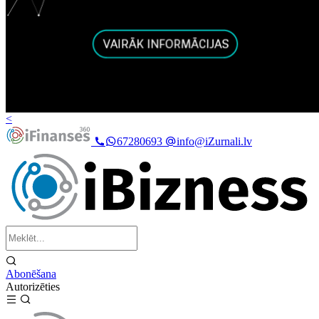
<
67280693
info@iZurnali.lv
Abonēšana
Autorizēties