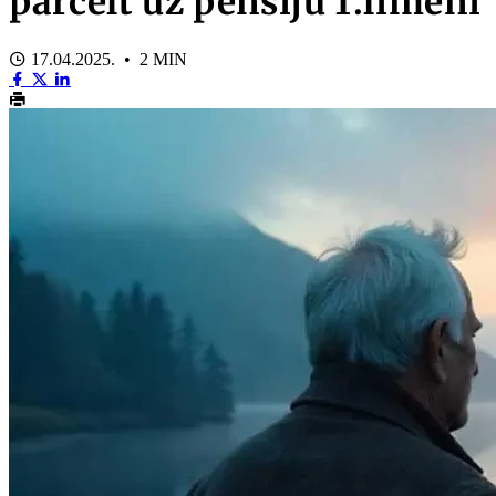
pārcelt uz pensiju 1.līmeni
17.04.2025. • 2 MIN