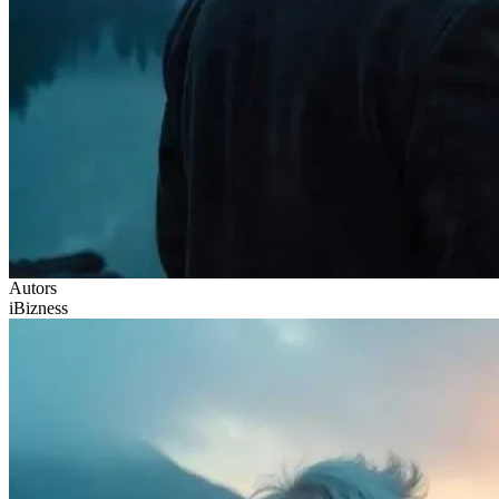
Autors
iBizness