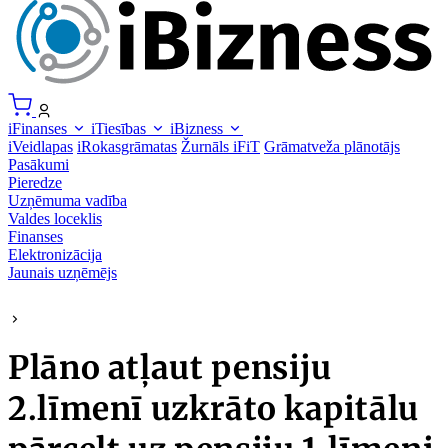
iFinanses
iTiesības
iBizness
iVeidlapas
iRokasgrāmatas
Žurnāls iFiT
Grāmatveža plānotājs
Pasākumi
Pieredze
Uzņēmuma vadība
Valdes loceklis
Finanses
Elektronizācija
Jaunais uzņēmējs
Plāno atļaut pensiju
2.līmenī uzkrāto kapitālu