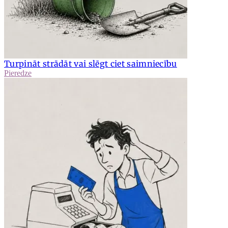
Turpināt strādāt vai slēgt ciet saimniecību
Pieredze