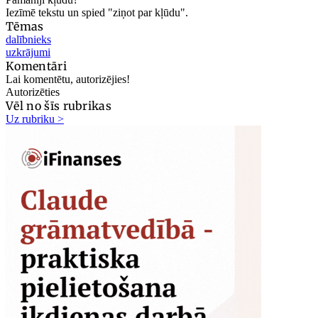
Iezīmē tekstu un spied "ziņot par kļūdu".
Tēmas
dalībnieks
uzkrājumi
Komentāri
Lai komentētu, autorizējies!
Autorizēties
Vēl no šīs rubrikas
Uz rubriku >