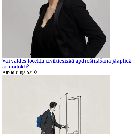
Vai valdes locekļa civiltiesiskā apdrošināšana jāapliek
ar nodokli?
Atbild Jūlija Sauša