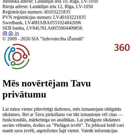
Juridiskā adrese: Lastādijas iela 10, Rīga, LV-1050
Biroja adrese: Lastādijas iela 12, Rīga, LV-1050
Reģistrācijas numurs: 40103221835
PVN reģistrācijas numurs: LV40103221835
Swedbank, LV48HABA0551024842696
SEB banka, LV84UNLA0055004409856
© 2009 - 2026 SIA "Izdevniecība iŽurnāli"
Mēs novērtējam Tavu
privātumu
Lai mūsu vietne pilnvērtīgi darbotos, mēs izmantojam obligātās
sīkdatnes. Bet ar Tavu piekrišanu var tikt izmantotas vēl citas —
funkcionālās, mārketinga un analītikas. Lai pielāgotu sīkdatnes
savām vēlmēm, dodies uz "Pielāgot izvēli". Tu jebkurā brīdī vari
manīt savu izvēli, atgriežoties šajā vietnē. Vairāk informācijas