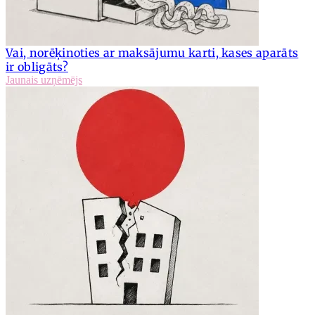
Vai, norēķinoties ar maksājumu karti, kases aparāts
ir obligāts?
Jaunais uzņēmējs