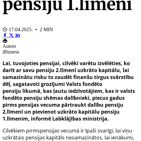
pensiju 1.līmeni
17.04.2025. • 2 MIN
Autors
iBizness
Lai, tuvojoties pensijai, cilvēki varētu izvēlēties, ko
darīt ar savu pensiju 2.līmenī uzkrāto kapitālu, lai
samazinātu risku to zaudēt finanšu tirgus svārstību
dēļ, sagatavoti grozījumi Valsts fondēto
pensiju likumā, kas ļautu iedzīvotājiem, kas ir valsts
fondēto pensiju shēmas dalībnieki, piecus gadus
pirms pensijas vecuma pārtraukt dalību pensiju
2.līmenī un pievienot uzkrāto kapitālu pensiju
1.līmenim, informē Labklājības ministrija.
Cilvēkiem pirmspensijas vecumā ir īpaši svarīgi, lai viņu
uzkrātais pensijas kapitāls nesamazinātos, lai ienākumi,