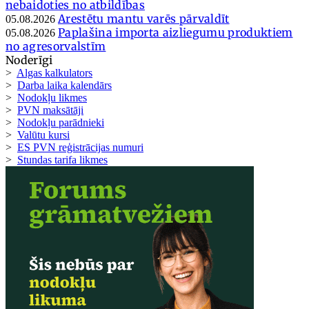
nebaidoties no atbildības
Arestētu mantu varēs pārvaldīt
05.08.2026
Paplašina importa aizliegumu produktiem
05.08.2026
no agresorvalstīm
Noderīgi
>
Algas kalkulators
>
Darba laika kalendārs
>
Nodokļu likmes
>
PVN maksātāji
>
Nodokļu parādnieki
>
Valūtu kursi
>
ES PVN reģistrācijas numuri
>
Stundas tarifa likmes