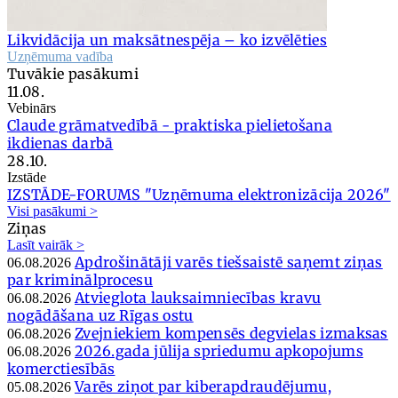
Likvidācija un maksātnespēja – ko izvēlēties
Uzņēmuma vadība
Tuvākie pasākumi
11.08.
Vebinārs
Claude grāmatvedībā - praktiska pielietošana
ikdienas darbā
28.10.
Izstāde
IZSTĀDE-FORUMS "Uzņēmuma elektronizācija 2026"
Visi pasākumi >
Ziņas
Lasīt vairāk >
Apdrošinātāji varēs tiešsaistē saņemt ziņas
06.08.2026
par kriminālprocesu
Atvieglota lauksaimniecības kravu
06.08.2026
nogādāšana uz Rīgas ostu
Zvejniekiem kompensēs degvielas izmaksas
06.08.2026
2026.gada jūlija spriedumu apkopojums
06.08.2026
komerctiesībās
Varēs ziņot par kiberapdraudējumu,
05.08.2026