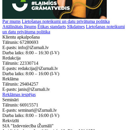
Par mums
Lietošanas noteikumi un datu privātuma politika
Attālinātais līgums
Ētikas standarts
Sīkdatnes
Lietošanas noteikumi
un datu privātuma politika
Klientu apkalpošana
Tālrunis:
67280693
E-pasts:
info@iZurnali.lv
Darba laiks:
8:00 – 16:30
(I-V)
Redakcija
Tālrunis:
22330714
E-pasts:
redakcija@iZurnali.lv
Darba laiks:
8:00 – 16:00
(I-V)
Reklāma
Tālrunis:
29404257
E-pasts:
janis@iZurnali.lv
Reklāmas iespējas
Semināri
Tālrunis:
66915571
E-pasts:
seminari@iZurnali.lv
Darba laiks:
8:00 – 16:00
(I-V)
Rekvizīti
SIA "Izdevniecība iŽurnāli"