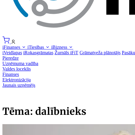
iFinanses
iTiesības
iBizness
iVeidlapas
iRokasgrāmatas
Žurnāls iFiT
Grāmatveža plānotājs
Pasāk
Pieredze
Uzņēmuma vadība
Valdes loceklis
Finanses
Elektronizācija
Jaunais uzņēmējs
Tēma: dalībnieks