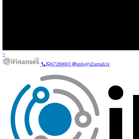
<
67280693
info@iZurnali.lv