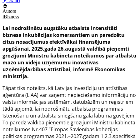
Autors
iBizness
Lai nodrošinātu augstāku atbalsta intensitāti
biznesa inkubācijas komersantiem un paredzētu
citus nosacījumus efektīvākai finansējuma
apgūšanai, 2025.gada 26.augustā valdībā pieņemti
grozījumi Ministru kabineta noteikumos par atbalstu
mazo un vidējo uzņēmumu inovatīvas
uzņēmējdarbības attīstībai, informē Ekonomikas
ministrija.
Tāpat tiks noteikts, kā Latvijas Investīciju un attīstības
aģentūra (LIAA) var saņemt nepieciešamo informāciju no
valsts informācijas sistēmām, datubāzēm un reģistriem
tādā apjomā, lai nodrošinātu atbalsta programmas
īstenošanu un atbalsta sniegšanu gala labuma guvējiem.
To paredz valdībā pieņemtie grozījumi
Ministru kabineta
noteikumos Nr.407
“Eiropas Savienības kohēzijas
politikas programmas 2021.–2027.gadam 1.2.3.specifiskā