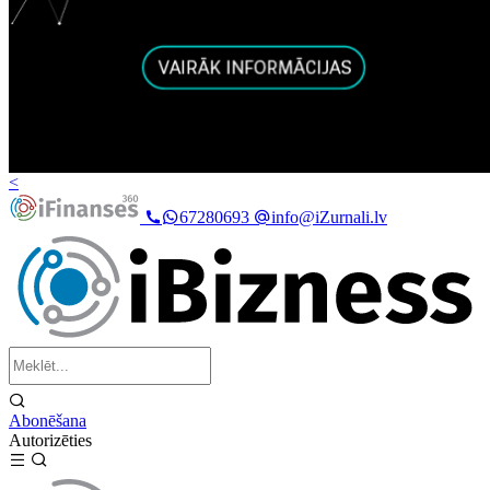
<
67280693
info@iZurnali.lv
Abonēšana
Autorizēties