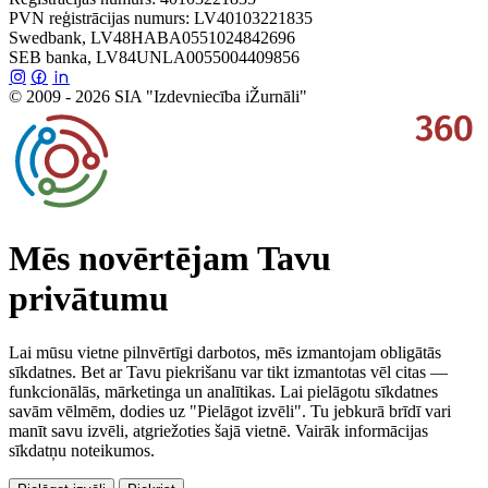
PVN reģistrācijas numurs: LV40103221835
Swedbank, LV48HABA0551024842696
SEB banka, LV84UNLA0055004409856
© 2009 - 2026 SIA "Izdevniecība iŽurnāli"
Mēs novērtējam Tavu
privātumu
Lai mūsu vietne pilnvērtīgi darbotos, mēs izmantojam obligātās
sīkdatnes. Bet ar Tavu piekrišanu var tikt izmantotas vēl citas —
funkcionālās, mārketinga un analītikas. Lai pielāgotu sīkdatnes
savām vēlmēm, dodies uz "Pielāgot izvēli". Tu jebkurā brīdī vari
manīt savu izvēli, atgriežoties šajā vietnē. Vairāk informācijas
sīkdatņu noteikumos.