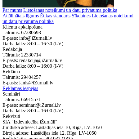
Par mums
Lietošanas noteikumi un datu privātuma politika
Attālinātais līgums
Ētikas standarts
Sīkdatnes
Lietošanas noteikumi
un datu privātuma politika
Klientu apkalpošana
Tālrunis:
67280693
E-pasts:
info@iZurnali.lv
Darba laiks:
8:00 – 16:30
(I-V)
Redakcija
Tālrunis:
22330714
E-pasts:
redakcija@iZurnali.lv
Darba laiks:
8:00 – 16:00
(I-V)
Reklāma
Tālrunis:
29404257
E-pasts:
janis@iZurnali.lv
Reklāmas iespējas
Semināri
Tālrunis:
66915571
E-pasts:
seminari@iZurnali.lv
Darba laiks:
8:00 – 16:00
(I-V)
Rekvizīti
SIA "Izdevniecība iŽurnāli"
Juridiskā adrese: Lastādijas iela 10, Rīga, LV-1050
Biroja adrese: Lastādijas iela 12, Rīga, LV-1050
Reģistrācijas numurs: 40103221835