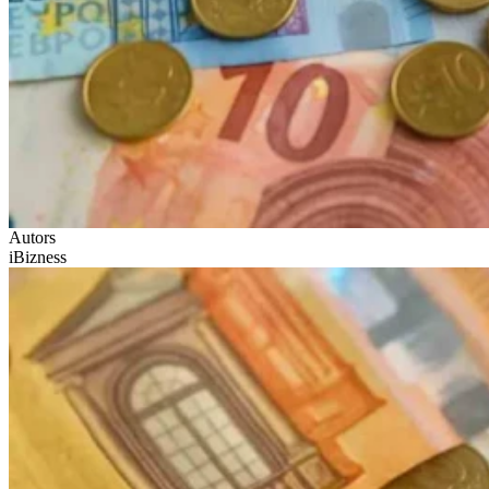
Autors
iBizness