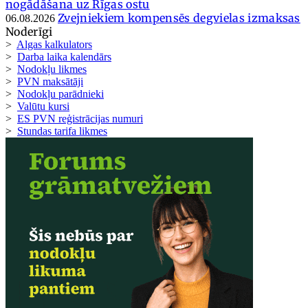
nogādāšana uz Rīgas ostu
Zvejniekiem kompensēs degvielas izmaksas
06.08.2026
Noderīgi
>
Algas kalkulators
>
Darba laika kalendārs
>
Nodokļu likmes
>
PVN maksātāji
>
Nodokļu parādnieki
>
Valūtu kursi
>
ES PVN reģistrācijas numuri
>
Stundas tarifa likmes