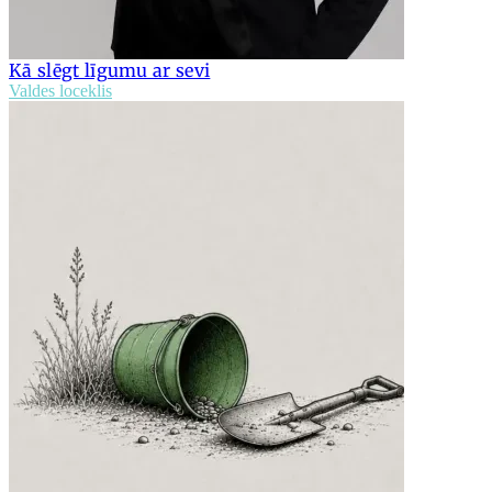
Kā slēgt līgumu ar sevi
Valdes loceklis