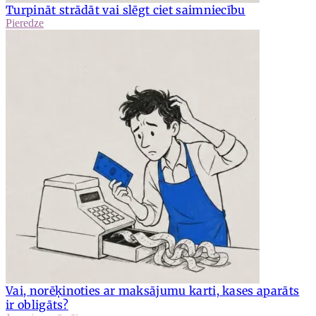
Turpināt strādāt vai slēgt ciet saimniecību
Pieredze
Vai, norēķinoties ar maksājumu karti, kases aparāts
ir obligāts?