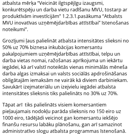
atbalsta mērķa “Veicināt ilgtspējīgu izaugsmi,
konkurētspēju un darba vietu radīšanu MVU, tostarp ar
produktīvām investīcijām” 1.2.3.1.pasākuma “Atbalsts
MVU inovatīvas uzņēmējdarbības attīstībai” īstenošanas
noteikumi”.
Grozījumi ļaus palielināt atbalsta intensitātes slieksni no
50% uz 70% biznesa inkubācijas komersantu
pakalpojumiem uzņēmējdarbības attīstībai, telpu un
darba vietas nomai, ražošanas aprīkojuma un iekārtu
iegādei, kā arī valstī noteiktās vienas minimālās mēneša
darba algas izmaksai un valsts sociālās apdrošināšanas
obligātajām iemaksām ne vairāk kā diviem darbiniekam.
Savukārt izejmateriālu un izejvielu iegādei atbalsta
intensitātes slieksnis tiks palielināts no 30% uz 70%.
Tāpat arī tiks palielināts visiem komersantiem
pieļaujamais nodokļu parāda slieksnis no 150 eiro uz
1000 eiro, tādējādi veicinot gan komersantu iekšējo
finanšu resursu labāku plānošanu, gan arī samazinot
administratīvo slogu atbalsta programmas īstenošanā.