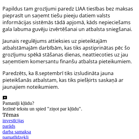
Papildus tam grozījumi paredz LIAA tiesības bez maksas
pieprasīt un saņemt tiešu pieeju datiem valsts
informācijas sistēmās tādā apjomā, kāds nepieciešams
gala labuma guvēju izvērtēšanai un atbalsta sniegšanai.
Jaunais regulējums attieksies uz pieteiktajām
atbalstāmajām darbībām, kas tiks apstiprinātas pēc šo
grozījumu spēkā stāšanas dienas, neattiecoties uz jau
saņemtiem komersantu finanšu atbalsta pieteikumiem.
Paredzēts, ka 8.septembrī tiks izsludināta jauna
pieteikšanās atbalstam, kas tiks piešķirts saskaņā ar
jaunajiem noteikumiem.
Pamanīji kļūdu?
Iezīmē tekstu un spied "ziņot par kļūdu".
Tēmas
investīcijas
parāds
darba samaksa
pamatlīdzekļi