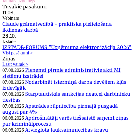
Jaunais uzņēmējs
Tuvākie pasākumi
11.08.
Vebinārs
Claude grāmatvedībā - praktiska pielietošana
ikdienas darbā
28.10.
Izstāde
IZSTĀDE-FORUMS "Uzņēmuma elektronizācija 2026"
Visi pasākumi >
Ziņas
Lasīt vairāk >
Pieņemti pirmie administratīvie akti MI
07.08.2026
sistēmu izstrādei
Nodarbināt īstermiņā darba devējiem kļūs
07.08.2026
izdevīgāk
Starptautiskās sankcijas neatceļ darbinieku
07.08.2026
tiesības
Apstrādes rūpniecība pirmajā pusgadā
07.08.2026
augusi par 4%
Apdrošinātāji varēs tiešsaistē saņemt ziņas
06.08.2026
par kriminālprocesu
Atvieglota lauksaimniecības kravu
06.08.2026