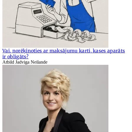
Vai, norēķinoties ar maksājumu karti, kases aparāts
ir obligāts?
Atbild Jadviga Neilande