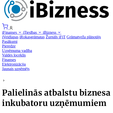
iFinanses
iTiesības
iBizness
iVeidlapas
iRokasgrāmatas
Žurnāls iFiT
Grāmatveža plānotājs
Pasākumi
Pieredze
Uzņēmuma vadība
Valdes loceklis
Finanses
Elektronizācija
Jaunais uzņēmējs
Palielinās atbalstu biznesa
inkubatoru uzņēmumiem