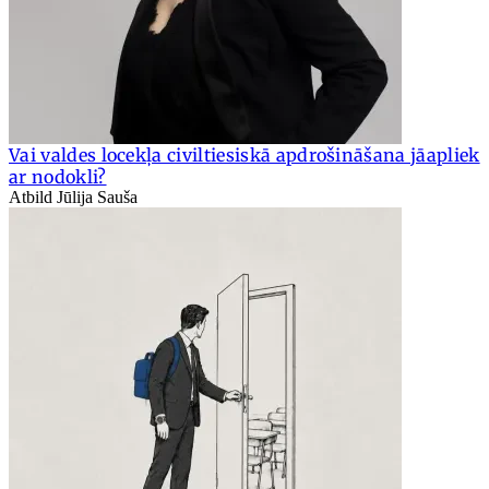
Vai valdes locekļa civiltiesiskā apdrošināšana jāapliek
ar nodokli?
Atbild Jūlija Sauša