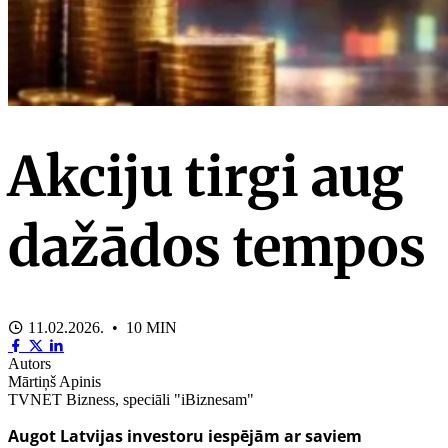
Akciju tirgi aug
dažādos tempos
11.02.2026. • 10 MIN
Autors
Mārtiņš Apinis
TVNET Bizness, speciāli "iBiznesam"
Augot Latvijas investoru iespējām ar saviem