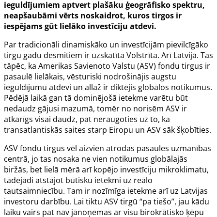
ieguldījumiem aptvert plašāku ģeogrāfisko spektru,
neapšaubāmi vērts noskaidrot, kuros tirgos ir
iespējams gūt lielāko investīciju atdevi.
Par tradicionāli dinamiskāko un investīcijām pievilcīgāko
tirgu gadu desmitiem ir uzskatīta Volstrīta. Arī Latvijā. Tas
tāpēc, ka Amerikas Savienoto Valstu (ASV) fondu tirgus ir
pasaulē lielākais, vēsturiski nodrošinājis augstu
ieguldījumu atdevi un allaž ir diktējis globālos notikumus.
Pēdējā laikā gan tā dominējošā ietekme varētu būt
nedaudz gājusi mazumā, tomēr no norisēm ASV ir
atkarīgs visai daudz, pat neraugoties uz to, ka
transatlantiskās saites starp Eiropu un ASV sāk šķobīties.
ASV fondu tirgus vēl aizvien atrodas pasaules uzmanības
centrā, jo tas nosaka ne vien notikumus globālajās
biržās, bet lielā mērā arī kopējo investīciju mikroklimatu,
tādējādi atstājot būtisku ietekmi uz reālo
tautsaimniecību. Tam ir nozīmīga ietekme arī uz Latvijas
investoru darbību. Lai tiktu ASV tirgū “pa tiešo”, jau kādu
laiku vairs pat nav jānoņemas ar visu birokrātisko ķēpu