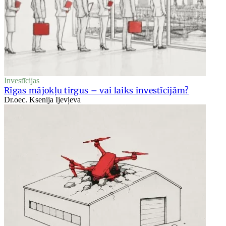
Investīcijas
Rīgas mājokļu tirgus – vai laiks investīcijām?
Dr.oec. Ksenija Ijevļeva