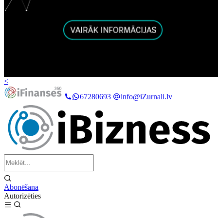
<
67280693
info@iZurnali.lv
Abonēšana
Autorizēties