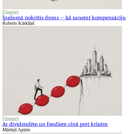
Finanses
Īpašumā nokritis drons – kā saņemt kompensāciju
Roberts Kārkliņš
Finanses
Ar dividendēm un fondiem cīņā pret krīzēm
Mārtiņš Apinis