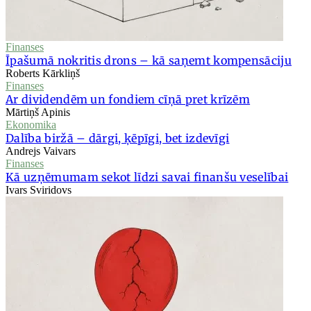
Finanses
Īpašumā nokritis drons – kā saņemt kompensāciju
Roberts Kārkliņš
Finanses
Ar dividendēm un fondiem cīņā pret krīzēm
Mārtiņš Apinis
Ekonomika
Dalība biržā – dārgi, ķēpīgi, bet izdevīgi
Andrejs Vaivars
Finanses
Kā uzņēmumam sekot līdzi savai finanšu veselībai
Ivars Sviridovs