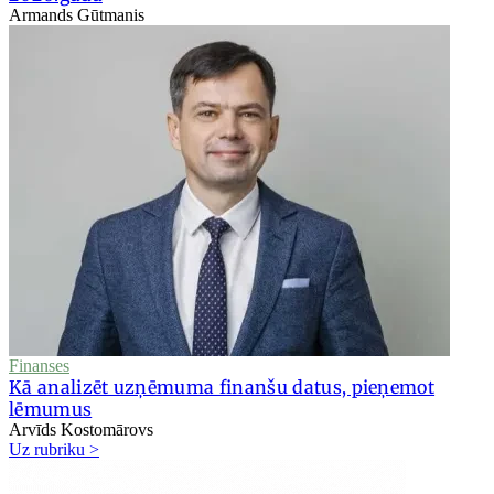
Armands Gūtmanis
Finanses
Kā analizēt uzņēmuma finanšu datus, pieņemot
lēmumus
Arvīds Kostomārovs
Uz rubriku >