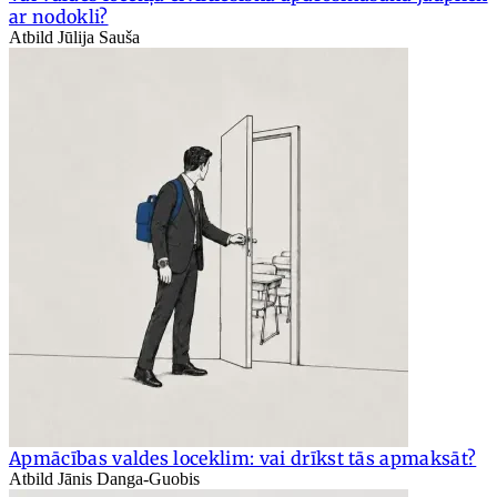
ar nodokli?
Atbild Jūlija Sauša
Apmācības valdes loceklim: vai drīkst tās apmaksāt?
Atbild Jānis Danga-Guobis