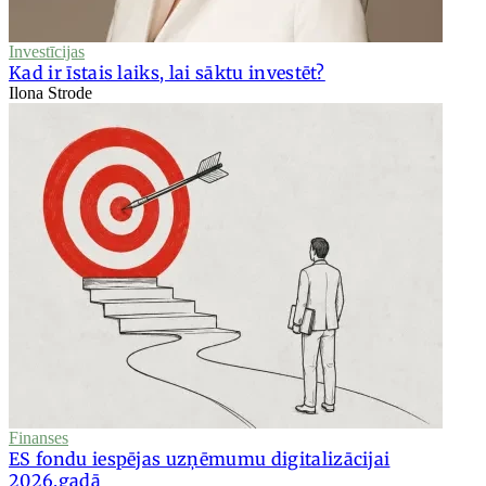
Investīcijas
Kad ir īstais laiks, lai sāktu investēt?
Ilona Strode
Finanses
ES fondu iespējas uzņēmumu digitalizācijai
2026.gadā