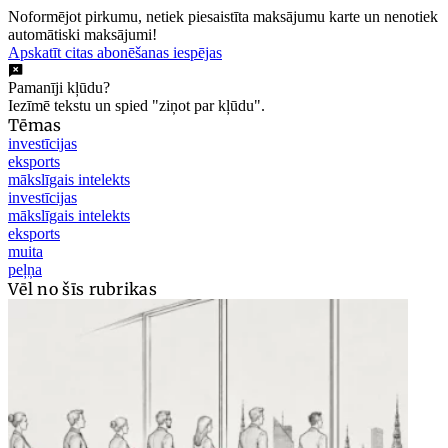
Noformējot pirkumu, netiek piesaistīta maksājumu karte un nenotiek
automātiski maksājumi!
Apskatīt citas abonēšanas iespējas
Pamanīji kļūdu?
Iezīmē tekstu un spied "ziņot par kļūdu".
Tēmas
investīcijas
eksports
mākslīgais intelekts
investīcijas
mākslīgais intelekts
eksports
muita
peļņa
Vēl no šīs rubrikas