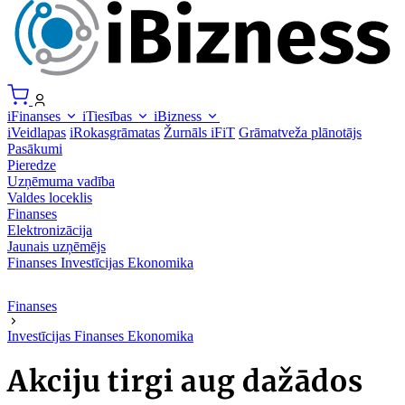
iFinanses
iTiesības
iBizness
iVeidlapas
iRokasgrāmatas
Žurnāls iFiT
Grāmatveža plānotājs
Pasākumi
Pieredze
Uzņēmuma vadība
Valdes loceklis
Finanses
Elektronizācija
Jaunais uzņēmējs
Finanses
Investīcijas
Ekonomika
Finanses
Investīcijas
Finanses
Ekonomika
Akciju tirgi aug dažādos