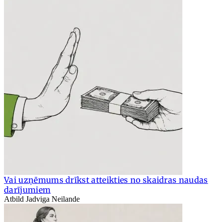
Vai uzņēmums drīkst atteikties no skaidras naudas
darījumiem
Atbild Jadviga Neilande