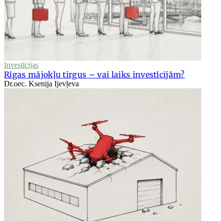
Investīcijas
Rīgas mājokļu tirgus – vai laiks investīcijām?
Dr.oec. Ksenija Ijevļeva