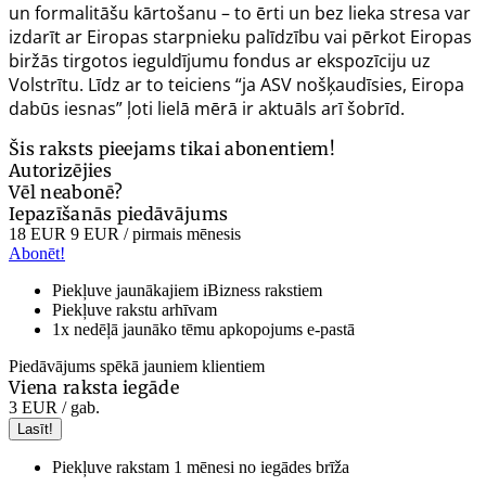
un formalitāšu kārtošanu – to ērti un bez lieka stresa var
izdarīt ar Eiropas starpnieku palīdzību vai pērkot Eiropas
biržās tirgotos ieguldījumu fondus ar ekspozīciju uz
Volstrītu. Līdz ar to teiciens “ja ASV nošķaudīsies, Eiropa
dabūs iesnas” ļoti lielā mērā ir aktuāls arī šobrīd.
Šis raksts pieejams tikai abonentiem!
Autorizējies
Vēl neabonē?
Iepazīšanās piedāvājums
18 EUR
9 EUR
/ pirmais mēnesis
Abonēt!
Piekļuve jaunākajiem iBizness rakstiem
Piekļuve rakstu arhīvam
1x nedēļā jaunāko tēmu apkopojums e-pastā
Piedāvājums spēkā jauniem klientiem
Viena raksta iegāde
3 EUR
/ gab.
Lasīt!
Piekļuve rakstam 1 mēnesi no iegādes brīža