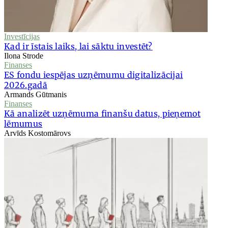
Investīcijas
Kad ir īstais laiks, lai sāktu investēt?
Ilona Strode
Finanses
ES fondu iespējas uzņēmumu digitalizācijai
2026.gadā
Armands Gūtmanis
Finanses
Kā analizēt uzņēmuma finanšu datus, pieņemot
lēmumus
Arvīds Kostomārovs