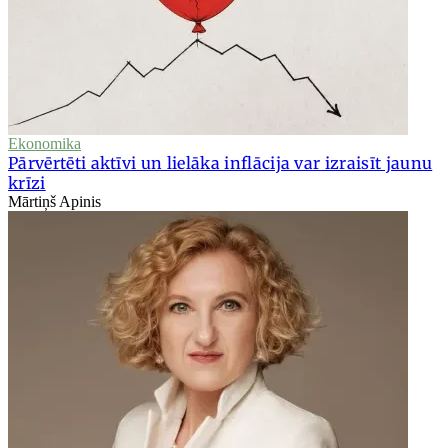
Ekonomika
Pārvērtēti aktīvi un lielāka inflācija var izraisīt jaunu
krīzi
Mārtiņš Apinis