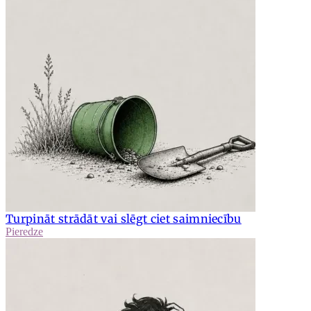
Turpināt strādāt vai slēgt ciet saimniecību
Pieredze