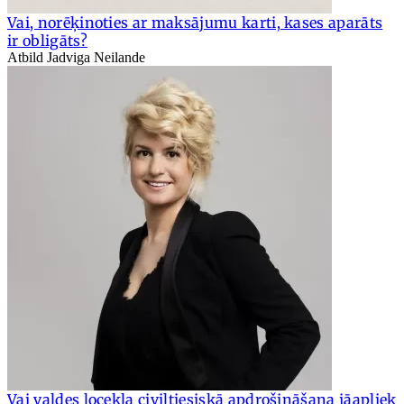
Vai, norēķinoties ar maksājumu karti, kases aparāts
ir obligāts?
Atbild Jadviga Neilande
Vai valdes locekļa civiltiesiskā apdrošināšana jāapliek