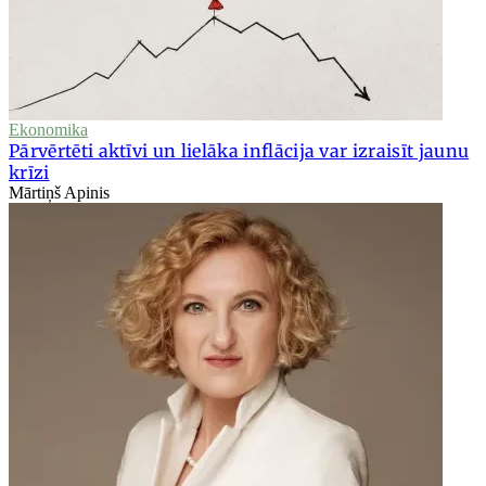
Ekonomika
Pārvērtēti aktīvi un lielāka inflācija var izraisīt jaunu
krīzi
Mārtiņš Apinis