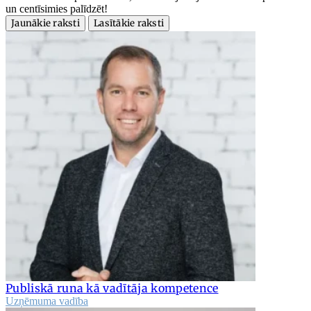
un centīsimies palīdzēt!
Jaunākie raksti
Lasītākie raksti
Publiskā runa kā vadītāja kompetence
Uzņēmuma vadība