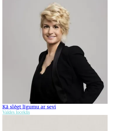
Kā slēgt līgumu ar sevi
Valdes loceklis