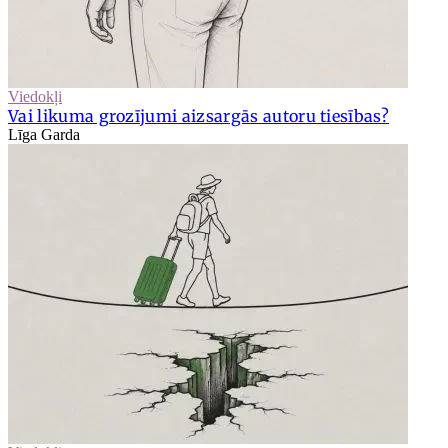
Viedokļi
Vai likuma grozījumi aizsargās autoru tiesības?
Līga Garda