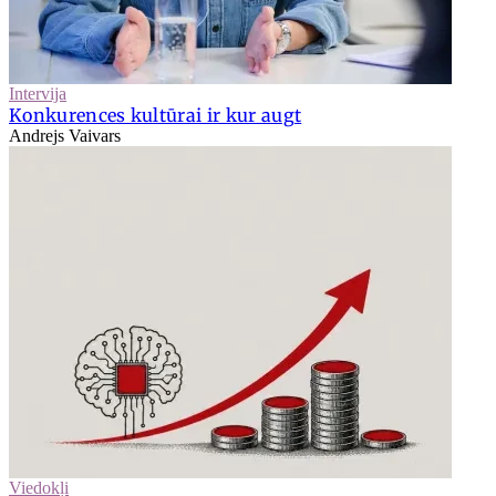
Intervija
Konkurences kultūrai ir kur augt
Andrejs Vaivars
Viedokļi