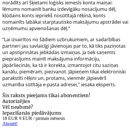
norādīts arī šķietami loģisks iemesls konta maiņai:
lēmums nomainīt banku izdevīgāku nosacījumu dēļ,
kļūdains konts iepriekš nosūtītajā rēķinā, konts
nomainīts labākai starptautisko maksājumu apstrādei vai
uzņēmumu apvienošanas dēļ.”
“Lai izvairītos no šādiem uzbrukumiem, ar sadarbības
partneri jau savlaicīgi jāvienojas par to, kā tiks paziņotas
un apstiprinātas jebkādas izmaiņas. Ja tiek saņemts
pieprasījums mainīt maksājuma informāciju,
jāpārliecinās, ka tā ir korekta, izmantojot citu saziņas
kanālu, piemēram, piezvanot. Jāpieņem tikai elektroniski
parakstīti rēķini un, protams, vienmēr jāpievērš
uzmanība sūtītāja e-pasta adresei,” iesaka eksperts.
Šis raksts pieejams tikai abonentiem!
Autorizējies
Vēl neabonē?
Iepazīšanās piedāvājums
18 EUR
9 EUR
/ pirmais mēnesis
Abonēt!