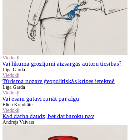
Viedokļi
Vai likuma grozījumi aizsargās autoru tiesības?
Līga Garda
Viedokļi
Tūrisma nozare ģeopolitiskās krīzes ietekmē
Līga Garda
Viedokļi
Vai esam gatavi runāt par algu
Elīna Kondrāte
Viedokļi
Kad darba daudz, bet darbaroku nav
Andrejs Vaivars