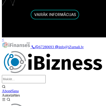
<
67280693
info@iZurnali.lv
Abonēšana
Autorizēties