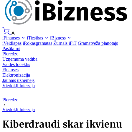
iFinanses
iTiesības
iBizness
iVeidlapas
iRokasgrāmatas
Žurnāls iFiT
Grāmatveža plānotājs
Pasākumi
Pieredze
Uzņēmuma vadība
Valdes loceklis
Finanses
Elektronizācija
Jaunais uzņēmējs
Viedokļi
Intervija
Pieredze
Viedokļi
Intervija
Kiberdraudi skar ikvienu