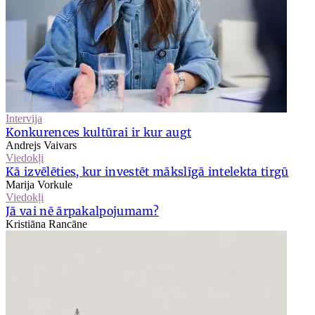
Intervija
Konkurences kultūrai ir kur augt
Andrejs Vaivars
Viedokļi
Kā izvēlēties, kur investēt mākslīgā intelekta tirgū
Marija Vorkule
Viedokļi
Jā vai nē ārpakalpojumam?
Kristiāna Rancāne