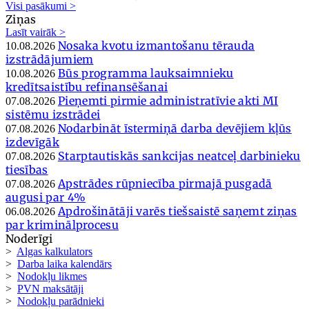
Visi pasākumi >
Ziņas
Lasīt vairāk >
Nosaka kvotu izmantošanu tērauda
10.08.2026
izstrādājumiem
Būs programma lauksaimnieku
10.08.2026
kredītsaistību refinansēšanai
Pieņemti pirmie administratīvie akti MI
07.08.2026
sistēmu izstrādei
Nodarbināt īstermiņā darba devējiem kļūs
07.08.2026
izdevīgāk
Starptautiskās sankcijas neatceļ darbinieku
07.08.2026
tiesības
Apstrādes rūpniecība pirmajā pusgadā
07.08.2026
augusi par 4%
Apdrošinātāji varēs tiešsaistē saņemt ziņas
06.08.2026
par kriminālprocesu
Noderīgi
>
Algas kalkulators
>
Darba laika kalendārs
>
Nodokļu likmes
>
PVN maksātāji
>
Nodokļu parādnieki