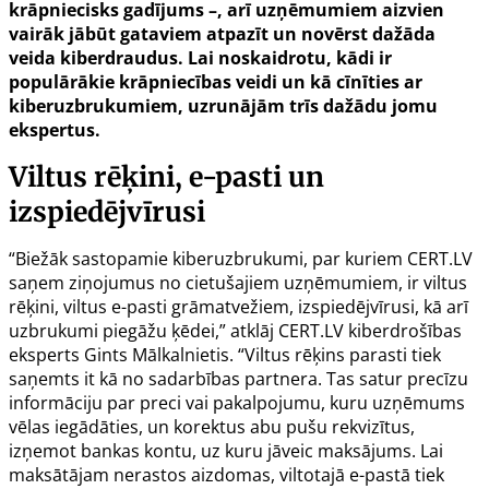
krāpniecisks gadījums –, arī uzņēmumiem aizvien
vairāk jābūt gataviem atpazīt un novērst dažāda
veida kiberdraudus. Lai noskaidrotu, kādi ir
populārākie krāpniecības veidi un kā cīnīties ar
kiberuzbrukumiem, uzrunājām trīs dažādu jomu
ekspertus.
Viltus rēķini, e-pasti un
izspiedējvīrusi
“Biežāk sastopamie kiberuzbrukumi, par kuriem CERT.LV
saņem ziņojumus no cietušajiem uzņēmumiem, ir viltus
rēķini, viltus e-pasti grāmatvežiem, izspiedējvīrusi, kā arī
uzbrukumi piegāžu ķēdei,” atklāj CERT.LV kiberdrošības
eksperts Gints Mālkalnietis. “Viltus rēķins parasti tiek
saņemts it kā no sadarbības partnera. Tas satur precīzu
informāciju par preci vai pakalpojumu, kuru uzņēmums
vēlas iegādāties, un korektus abu pušu rekvizītus,
izņemot bankas kontu, uz kuru jāveic maksājums. Lai
maksātājam nerastos aizdomas, viltotajā e-pastā tiek