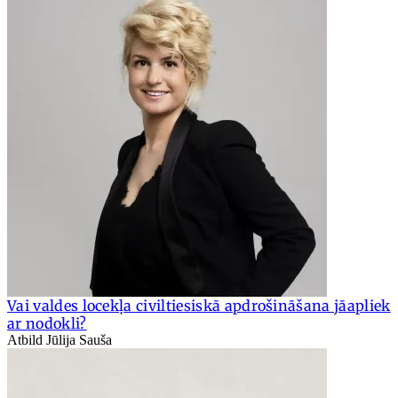
Vai valdes locekļa civiltiesiskā apdrošināšana jāapliek
ar nodokli?
Atbild Jūlija Sauša