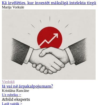
Kā izvēlēties, kur investēt mākslīgā intelekta tirgū
Marija Vorkule
Viedokļi
Jā vai nē ārpakalpojumam?
Kristiāna Rancāne
Uz rubriku >
Atbild eksperts
Lasīt vairāk >