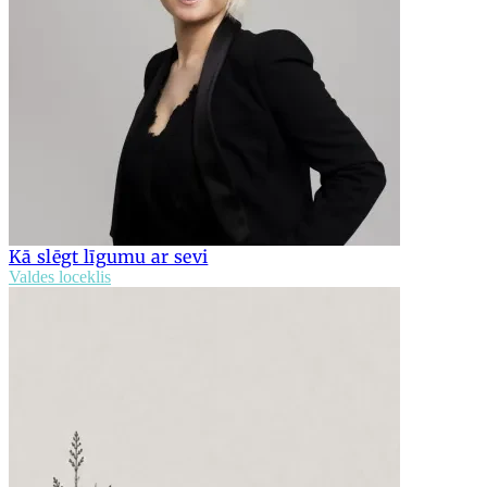
Kā slēgt līgumu ar sevi
Valdes loceklis