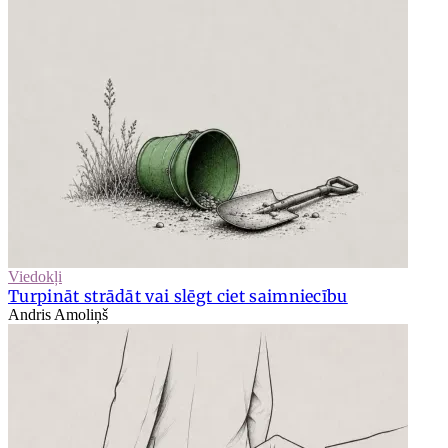
Viedokļi
Turpināt strādāt vai slēgt ciet saimniecību
Andris Amoliņš