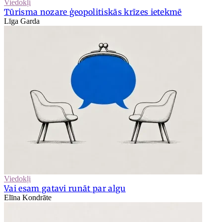
Viedokļi
Tūrisma nozare ģeopolitiskās krīzes ietekmē
Līga Garda
Viedokļi
Vai esam gatavi runāt par algu
Elīna Kondrāte