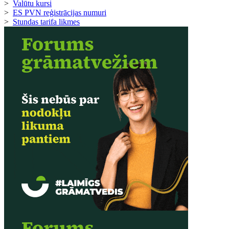
>
Valūtu kursi
>
ES PVN reģistrācijas numuri
>
Stundas tarifa likmes