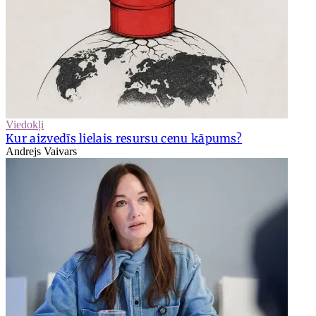
Viedokļi
Kur aizvedīs lielais resursu cenu kāpums?
Andrejs Vaivars