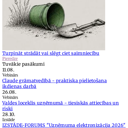
Turpināt strādāt vai slēgt ciet saimniecību
Pieredze
Tuvākie pasākumi
11.08.
Vebinārs
Claude grāmatvedībā - praktiska pielietošana
ikdienas darbā
26.08.
Vebinārs
Valdes loceklis uzņēmumā - tiesiskās attiecības un
riski
28.10.
Izstāde
IZSTĀDE-FORUMS "Uzņēmuma elektronizācija 2026"