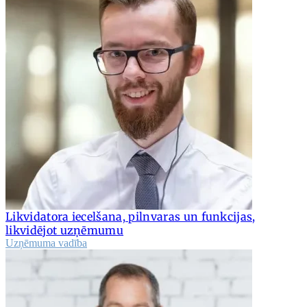
Likvidatora iecelšana, pilnvaras un funkcijas,
likvidējot uzņēmumu
Uzņēmuma vadība