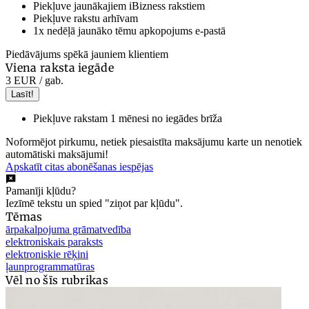
Piekļuve jaunākajiem iBizness rakstiem
Piekļuve rakstu arhīvam
1x nedēļā jaunāko tēmu apkopojums e-pastā
Piedāvājums spēkā jauniem klientiem
Viena raksta iegāde
3 EUR
/ gab.
Lasīt!
Piekļuve rakstam 1 mēnesi no iegādes brīža
Noformējot pirkumu, netiek piesaistīta maksājumu karte un nenotiek
automātiski maksājumi!
Apskatīt citas abonēšanas iespējas
Pamanīji kļūdu?
Iezīmē tekstu un spied "ziņot par kļūdu".
Tēmas
ārpakalpojuma grāmatvedība
elektroniskais paraksts
elektroniskie rēķini
ļaunprogrammatūras
Vēl no šīs rubrikas