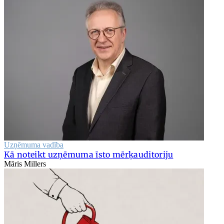
Uzņēmuma vadība
Kā noteikt uzņēmuma īsto mērķauditoriju
Māris Millers