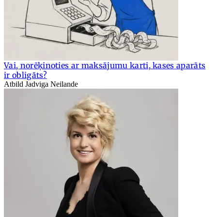
Vai, norēķinoties ar maksājumu karti, kases aparāts
ir obligāts?
Atbild Jadviga Neilande