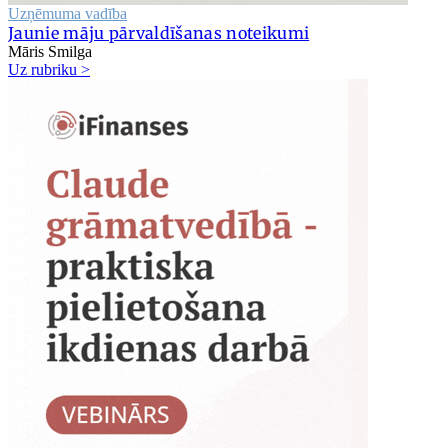
Uzņēmuma vadība
Jaunie māju pārvaldīšanas noteikumi
Māris Smilga
Uz rubriku >