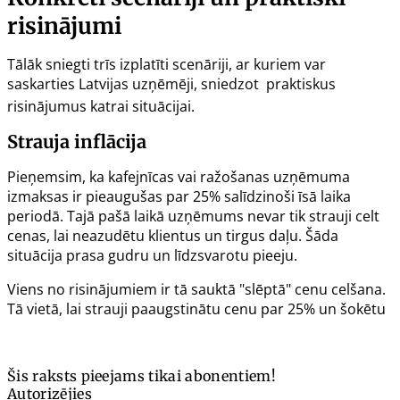
risinājumi
Tālāk sniegti trīs izplatīti scenāriji, ar kuriem var
saskarties Latvijas uzņēmēji, sniedzot praktiskus
risinājumus katrai situācijai.
Strauja inflācija
Pieņemsim, ka kafejnīcas vai ražošanas uzņēmuma
izmaksas ir pieaugušas par 25% salīdzinoši īsā laika
periodā. Tajā pašā laikā uzņēmums nevar tik strauji celt
cenas, lai neazudētu klientus un tirgus daļu. Šāda
situācija prasa gudru un līdzsvarotu pieeju.
Viens no risinājumiem ir tā sauktā "slēptā" cenu celšana.
Tā vietā, lai strauji paaugstinātu cenu par 25% un šokētu
Šis raksts pieejams tikai abonentiem!
Autorizējies