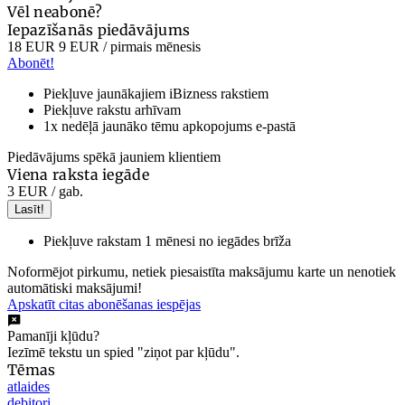
Vēl neabonē?
Iepazīšanās piedāvājums
18 EUR
9 EUR
/ pirmais mēnesis
Abonēt!
Piekļuve jaunākajiem iBizness rakstiem
Piekļuve rakstu arhīvam
1x nedēļā jaunāko tēmu apkopojums e-pastā
Piedāvājums spēkā jauniem klientiem
Viena raksta iegāde
3 EUR
/ gab.
Lasīt!
Piekļuve rakstam 1 mēnesi no iegādes brīža
Noformējot pirkumu, netiek piesaistīta maksājumu karte un nenotiek
automātiski maksājumi!
Apskatīt citas abonēšanas iespējas
Pamanīji kļūdu?
Iezīmē tekstu un spied "ziņot par kļūdu".
Tēmas
atlaides
debitori