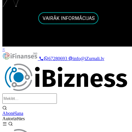
<
67280693
info@iZurnali.lv
Abonēšana
Autorizēties