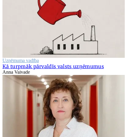
Uzņēmuma vadība
Kā turpmāk pārvaldīs valsts uzņēmumus
Anna Vaivade