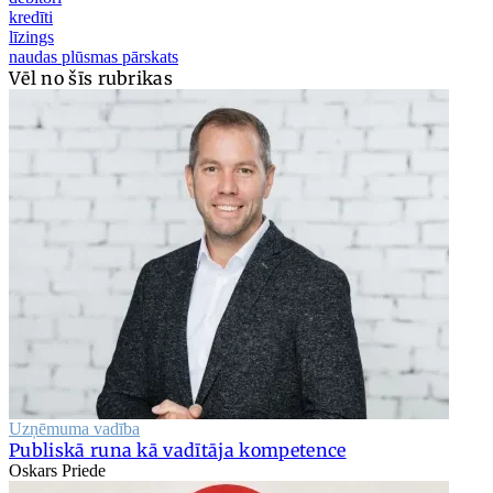
kredīti
līzings
naudas plūsmas pārskats
Vēl no šīs rubrikas
Uzņēmuma vadība
Publiskā runa kā vadītāja kompetence
Oskars Priede