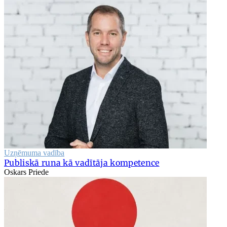
Uzņēmuma vadība
Publiskā runa kā vadītāja kompetence
Oskars Priede