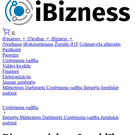
iFinanses
iTiesības
iBizness
iVeidlapas
iRokasgrāmatas
Žurnāls iFiT
Grāmatveža plānotājs
Pasākumi
Pieredze
Uzņēmuma vadība
Valdes loceklis
Finanses
Elektronizācija
Jaunais uzņēmējs
Mārketings
Darbinieki
Uzņēmuma vadība
Ilgtspēja
Juridiskie
padomi
Uzņēmuma vadība
Ilgtspēja
Mārketings
Darbinieki
Uzņēmuma vadība
Juridiskie
padomi