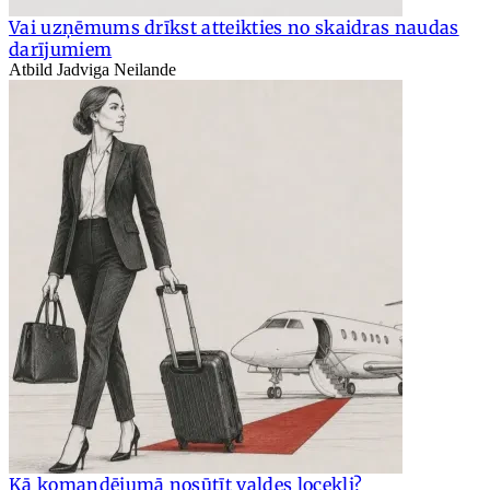
Vai uzņēmums drīkst atteikties no skaidras naudas
darījumiem
Atbild Jadviga Neilande
Kā komandējumā nosūtīt valdes locekli?