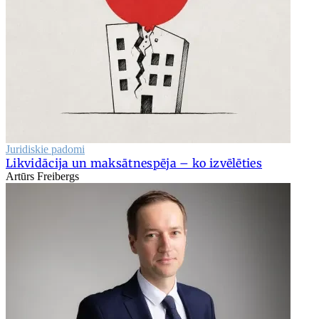
Juridiskie padomi
Likvidācija un maksātnespēja – ko izvēlēties
Artūrs Freibergs