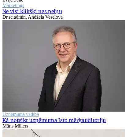
Mārketings
Ne visi klikšķi nes peļņu
Dr.sc.admin. Andžela Veselova
Uzņēmuma vadība
Kā noteikt uzņēmuma īsto mērķauditoriju
Māris Millers