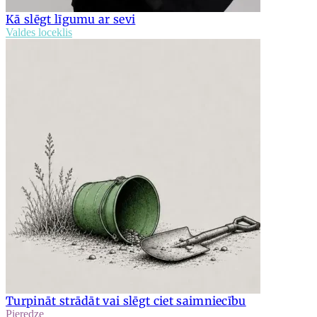
Kā slēgt līgumu ar sevi
Valdes loceklis
Turpināt strādāt vai slēgt ciet saimniecību
Pieredze