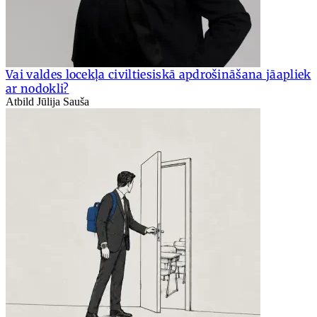
Vai valdes locekļa civiltiesiskā apdrošināšana jāapliek
ar nodokli?
Atbild Jūlija Sauša