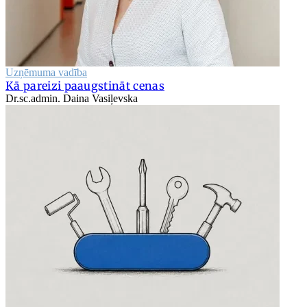
Uzņēmuma vadība
Kā pareizi paaugstināt cenas
Dr.sc.admin. Daina Vasiļevska