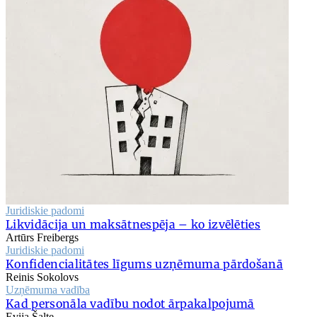
Juridiskie padomi
Likvidācija un maksātnespēja – ko izvēlēties
Artūrs Freibergs
Juridiskie padomi
Konfidencialitātes līgums uzņēmuma pārdošanā
Reinis Sokolovs
Uzņēmuma vadība
Kad personāla vadību nodot ārpakalpojumā
Evija Šalte