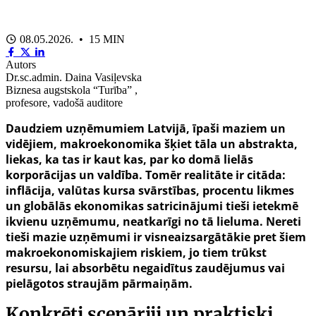
08.05.2026. • 15 MIN
Autors
Dr.sc.admin. Daina Vasiļevska
Biznesa augstskola “Turība” ,
profesore, vadošā auditore
Daudziem uzņēmumiem Latvijā, īpaši maziem un
vidējiem, makroekonomika šķiet tāla un abstrakta,
liekas, ka tas ir kaut kas, par ko domā lielās
korporācijas un valdība. Tomēr realitāte ir citāda:
inflācija, valūtas kursa svārstības, procentu likmes
un globālās ekonomikas satricinājumi tieši ietekmē
ikvienu uzņēmumu, neatkarīgi no tā lieluma. Nereti
tieši mazie uzņēmumi ir visneaizsargātākie pret šiem
makroekonomiskajiem riskiem, jo tiem trūkst
resursu, lai absorbētu negaidītus zaudējumus vai
pielāgotos straujām pārmaiņām.
Konkrēti scenāriji un praktiski