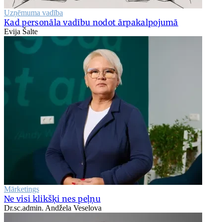
Uzņēmuma vadība
Kad personāla vadību nodot ārpakalpojumā
Evija Šalte
Mārketings
Ne visi klikšķi nes peļņu
Dr.sc.admin. Andžela Veselova