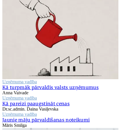
Uzņēmuma vadība
Kā turpmāk pārvaldīs valsts uzņēmumus
Anna Vaivade
Uzņēmuma vadība
Kā pareizi paaugstināt cenas
Dr.sc.admin. Daina Vasiļevska
Uzņēmuma vadība
Jaunie māju pārvaldīšanas noteikumi
Māris Smilga