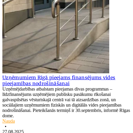
Uzņēmumiem Rīgā pieejams finansējums vides
pieejamības nodrošināšanai
Uzņēmējdarbības atbalstam pieejamas divas programmas –
līdzfinansējums uzņēmējiem publisku pasākumu rīkošanai
galvaspilsētas vēsturiskajā centrā vai tā aizsardzības zonā, un
sociālajiem uzņēmumiem fiziskās un digitālās vides pieejamības
nodrošināšanai. Pieteikšanās termiņš ir 30.septembris, informē Rīgas
dome.
Nauda
•
27.08.2025