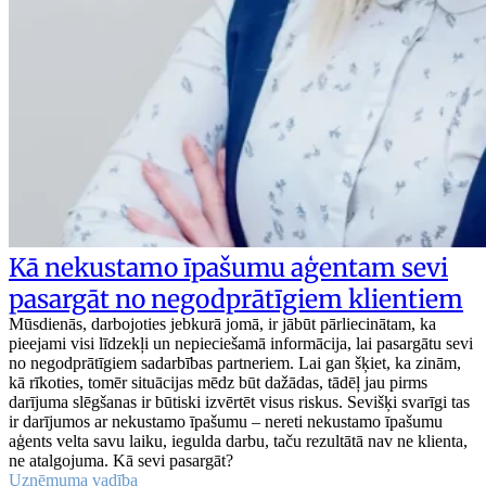
Kā nekustamo īpašumu aģentam sevi
pasargāt no negodprātīgiem klientiem
Mūsdienās, darbojoties jebkurā jomā, ir jābūt pārliecinātam, ka
pieejami visi līdzekļi un nepieciešamā informācija, lai pasargātu sevi
no negodprātīgiem sadarbības partneriem. Lai gan šķiet, ka zinām,
kā rīkoties, tomēr situācijas mēdz būt dažādas, tādēļ jau pirms
darījuma slēgšanas ir būtiski izvērtēt visus riskus. Sevišķi svarīgi tas
ir darījumos ar nekustamo īpašumu – nereti nekustamo īpašumu
aģents velta savu laiku, iegulda darbu, taču rezultātā nav ne klienta,
ne atalgojuma. Kā sevi pasargāt?
Uzņēmuma vadība