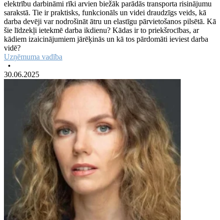
elektrību darbināmi rīki arvien biežāk parādās transporta risinājumu
sarakstā. Tie ir praktisks, funkcionāls un videi draudzīgs veids, kā
darba devēji var nodrošināt ātru un elastīgu pārvietošanos pilsētā. Kā
šie līdzekļi ietekmē darba ikdienu? Kādas ir to priekšrocības, ar
kādiem izaicinājumiem jārēķinās un kā tos pārdomāti ieviest darba
vidē?
Uzņēmuma vadība
•
30.06.2025