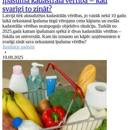
Īpašuma kadastrālā vērtība – kad
svarīgi to zināt?
Latvijā tiek aktualizētas kadastrālās vērtības, jo vairāk nekā 10 gadu
laikā nekustamā īpašuma tirgū vērojams cenu kāpums un esošās
kadastrālās vērtības neatspoguļo objektīvo situāciju. Turklāt no
2025.gada katram īpašumam spēkā ir divas kadastrālās vērtības –
fiskāla un universālā. Kam tās izmanto un kāpēc uzņēmumiem ir
svarīgi zināt sava nekustamā īpašuma vērtību?
Juridiskie padomi
•
19.09.2025