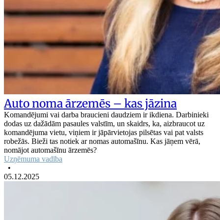
Auto noma ārzemēs – kas jāzina
Komandējumi vai darba braucieni daudziem ir ikdiena. Darbinieki
dodas uz dažādām pasaules valstīm, un skaidrs, ka, aizbraucot uz
komandējuma vietu, viņiem ir jāpārvietojas pilsētas vai pat valsts
robežās. Bieži tas notiek ar nomas automašīnu. Kas jāņem vērā,
nomājot automašīnu ārzemēs?
Uzņēmuma vadība
•
05.12.2025