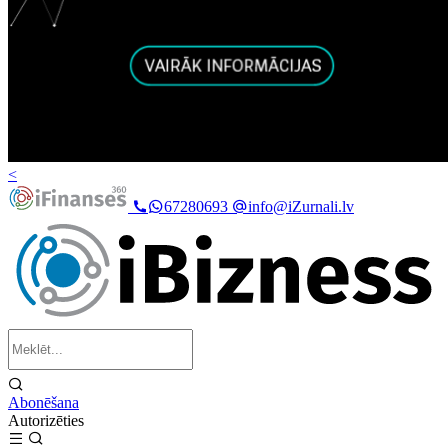
<
67280693
info@iZurnali.lv
Abonēšana
Autorizēties