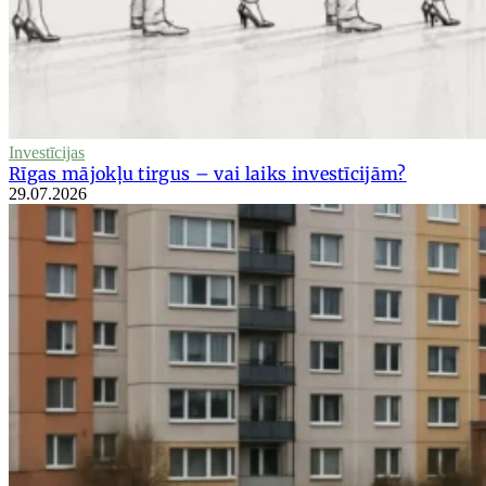
Investīcijas
Rīgas mājokļu tirgus – vai laiks investīcijām?
29.07.2026