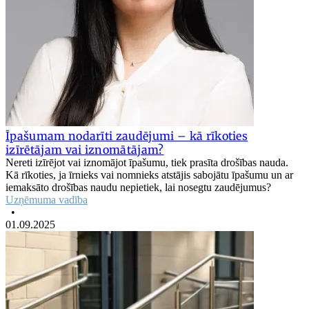
Īpašumam nodarīti zaudējumi – kā rīkoties
izīrētājam vai iznomātājam?
Nereti izīrējot vai iznomājot īpašumu, tiek prasīta drošības nauda.
Kā rīkoties, ja īrnieks vai nomnieks atstājis sabojātu īpašumu un ar
iemaksāto drošības naudu nepietiek, lai nosegtu zaudējumus?
Uzņēmuma vadība
•
01.09.2025