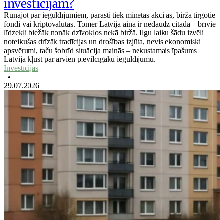
investīcijām?
Runājot par ieguldījumiem, parasti tiek minētas akcijas, biržā tirgotie
fondi vai kriptovalūtas. Tomēr Latvijā aina ir nedaudz citāda – brīvie
līdzekļi biežāk nonāk dzīvokļos nekā biržā. Ilgu laiku šādu izvēli
noteikušas drīzāk tradīcijas un drošības izjūta, nevis ekonomiski
apsvērumi, taču šobrīd situācija mainās – nekustamais īpašums
Latvijā kļūst par arvien pievilcīgāku ieguldījumu.
Investīcijas
•
29.07.2026