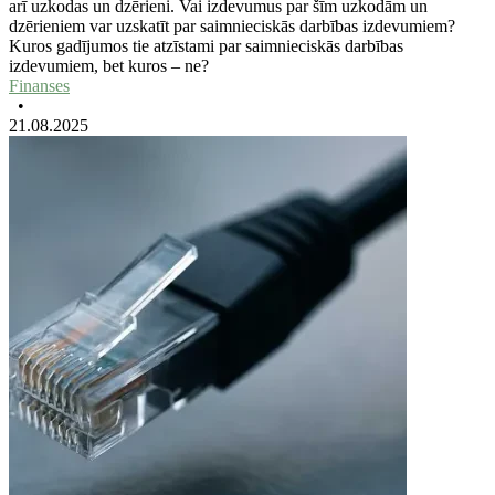
arī uzkodas un dzērieni. Vai izdevumus par šīm uzkodām un
dzērieniem var uzskatīt par saimnieciskās darbības izdevumiem?
Kuros gadījumos tie atzīstami par saimnieciskās darbības
izdevumiem, bet kuros – ne?
Finanses
•
21.08.2025