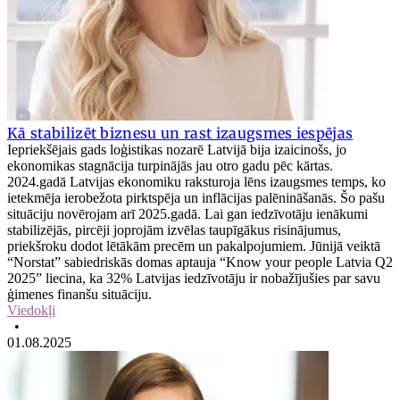
Kā stabilizēt biznesu un rast izaugsmes iespējas
Iepriekšējais gads loģistikas nozarē Latvijā bija izaicinošs, jo
ekonomikas stagnācija turpinājās jau otro gadu pēc kārtas.
2024.gadā Latvijas ekonomiku raksturoja lēns izaugsmes temps, ko
ietekmēja ierobežota pirktspēja un inflācijas palēnināšanās. Šo pašu
situāciju novērojam arī 2025.gadā. Lai gan iedzīvotāju ienākumi
stabilizējās, pircēji joprojām izvēlas taupīgākus risinājumus,
priekšroku dodot lētākām precēm un pakalpojumiem. Jūnijā veiktā
“Norstat” sabiedriskās domas aptauja “Know your people Latvia Q2
2025” liecina, ka 32% Latvijas iedzīvotāju ir nobažījušies par savu
ģimenes finanšu situāciju.
Viedokļi
•
01.08.2025