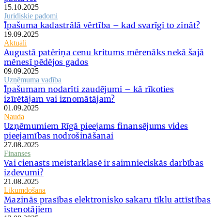
15.10.2025
Juridiskie padomi
Īpašuma kadastrālā vērtība – kad svarīgi to zināt?
19.09.2025
Aktuāli
Augustā patēriņa cenu kritums mērenāks nekā šajā
mēnesī pēdējos gados
09.09.2025
Uzņēmuma vadība
Īpašumam nodarīti zaudējumi – kā rīkoties
izīrētājam vai iznomātājam?
01.09.2025
Nauda
Uzņēmumiem Rīgā pieejams finansējums vides
pieejamības nodrošināšanai
27.08.2025
Finanses
Vai cienasts meistarklasē ir saimnieciskās darbības
izdevumi?
21.08.2025
Likumdošana
Mazinās prasības elektronisko sakaru tīklu attīstības
īstenotājiem