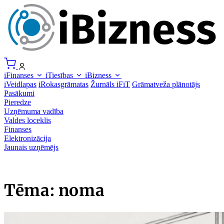
iFinanses
iTiesības
iBizness
iVeidlapas
iRokasgrāmatas
Žurnāls iFiT
Grāmatveža plānotājs
Pasākumi
Pieredze
Uzņēmuma vadība
Valdes loceklis
Finanses
Elektronizācija
Jaunais uzņēmējs
Tēma: noma