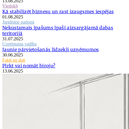
13.08.2025
Viedokļi
Kā stabilizēt biznesu un rast izaugsmes iespējas
01.08.2025
Juridiskie padomi
Nekustamais īpašums īpaši aizsargājamā dabas
teritorijā
31.07.2025
Uzņēmuma vadība
Jaunie pārvietošanās līdzekļi uzņēmumos
30.06.2025
Fakti un dati
Pirkt vai nomāt biroju?
13.06.2025