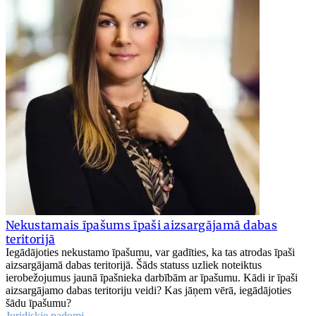
Nekustamais īpašums īpaši aizsargājamā dabas
teritorijā
Iegādājoties nekustamo īpašumu, var gadīties, ka tas atrodas īpaši
aizsargājamā dabas teritorijā. Šāds statuss uzliek noteiktus
ierobežojumus jaunā īpašnieka darbībām ar īpašumu. Kādi ir īpaši
aizsargājamo dabas teritoriju veidi? Kas jāņem vērā, iegādājoties
šādu īpašumu?
Juridiskie padomi