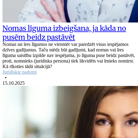
Nomas līguma izbeigšana, ja kāda no
pusēm beidz pastāvēt
Nomas un īres līgumos ne vienmēr var paredzēt visus iespējamos
dzīves gadījumus. Taču mēdz būt gadījumi, kad nomas vai īres
līguma saistību izpilde nav iespējama, jo līguma puse beidz pastāvēt,
proti, nomnieks (juridiska persona) tiek likvidēts vai īrnieks nomirst.
Kā rīkoties tādā situācijā?
Juridiskie padomi
•
15.10.2025