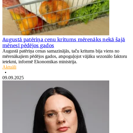
Augustā patēriņa cenu kritums mērenāks nekā šajā
mēnesī pēdējos gados
Augustā patēriņa cenas samazinājās, taču kritums bija viens no
mērenākajiem pēdējos gados, atspoguļojot vājāku sezonālo faktoru
ietekmi, informē Ekonomikas ministrija.
Aktuāli
•
09.09.2025