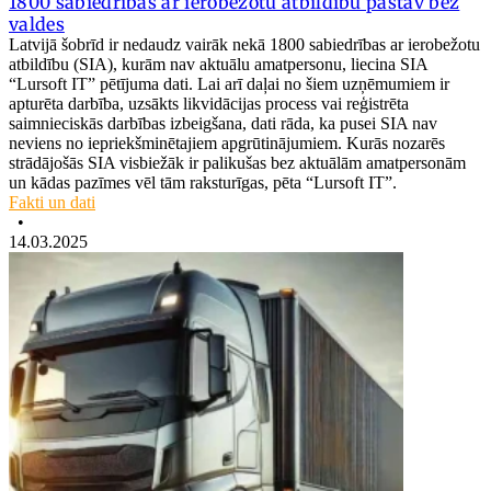
1800 sabiedrības ar ierobežotu atbildību pastāv bez
valdes
Latvijā šobrīd ir nedaudz vairāk nekā 1800 sabiedrības ar ierobežotu
atbildību (SIA), kurām nav aktuālu amatpersonu, liecina SIA
“Lursoft IT” pētījuma dati. Lai arī daļai no šiem uzņēmumiem ir
apturēta darbība, uzsākts likvidācijas process vai reģistrēta
saimnieciskās darbības izbeigšana, dati rāda, ka pusei SIA nav
neviens no iepriekšminētajiem apgrūtinājumiem. Kurās nozarēs
strādājošās SIA visbiežāk ir palikušas bez aktuālām amatpersonām
un kādas pazīmes vēl tām raksturīgas, pēta “Lursoft IT”.
Fakti un dati
•
14.03.2025