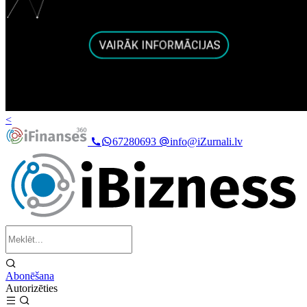
<
67280693
info@iZurnali.lv
Abonēšana
Autorizēties