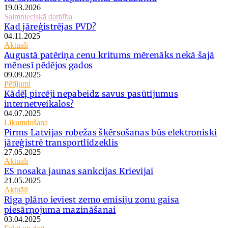
19.03.2026
Saimnieciskā darbība
Kad jāreģistrējas PVD?
04.11.2025
Aktuāli
Augustā patēriņa cenu kritums mērenāks nekā šajā
mēnesī pēdējos gados
09.09.2025
Pētījumi
Kādēļ pircēji nepabeidz savus pasūtījumus
internetveikalos?
04.07.2025
Likumdošana
Pirms Latvijas robežas šķērsošanas būs elektroniski
jāreģistrē transportlīdzeklis
27.05.2025
Aktuāli
ES nosaka jaunas sankcijas Krievijai
21.05.2025
Aktuāli
Rīga plāno ieviest zemo emisiju zonu gaisa
piesārņojuma mazināšanai
03.04.2025