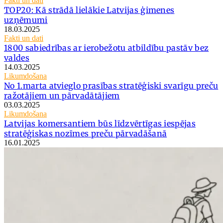
Fakti un dati
TOP20: Kā strādā lielākie Latvijas ģimenes
uzņēmumi
18.03.2025
Fakti un dati
1800 sabiedrības ar ierobežotu atbildību pastāv bez
valdes
14.03.2025
Likumdošana
No 1.marta atvieglo prasības stratēģiski svarīgu preču
ražotājiem un pārvadātājiem
03.03.2025
Likumdošana
Latvijas komersantiem būs līdzvērtīgas iespējas
stratēģiskas nozīmes preču pārvadāšanā
16.01.2025