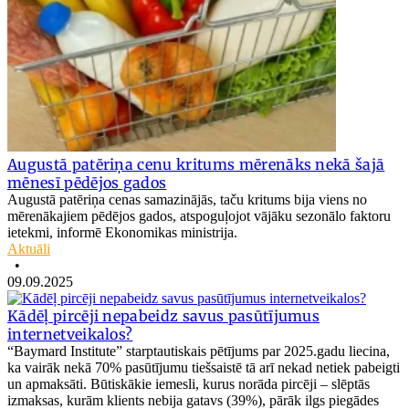
Augustā patēriņa cenu kritums mērenāks nekā šajā
mēnesī pēdējos gados
Augustā patēriņa cenas samazinājās, taču kritums bija viens no
mērenākajiem pēdējos gados, atspoguļojot vājāku sezonālo faktoru
ietekmi, informē Ekonomikas ministrija.
Aktuāli
•
09.09.2025
Kādēļ pircēji nepabeidz savus pasūtījumus
internetveikalos?
“Baymard Institute” starptautiskais pētījums par 2025.gadu liecina,
ka vairāk nekā 70% pasūtījumu tiešsaistē tā arī nekad netiek pabeigti
un apmaksāti. Būtiskākie iemesli, kurus norāda pircēji – slēptās
izmaksas, kurām klients nebija gatavs (39%), pārāk ilgs piegādes