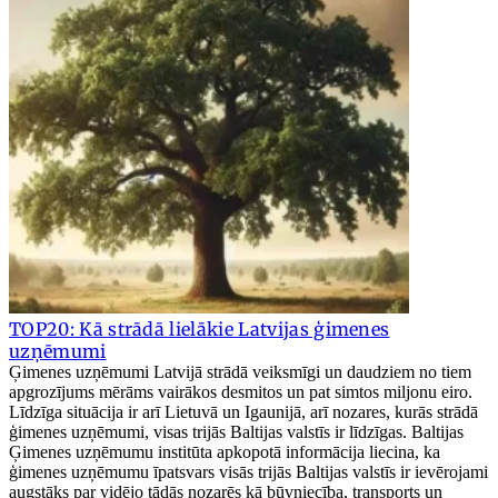
TOP20: Kā strādā lielākie Latvijas ģimenes
uzņēmumi
Ģimenes uzņēmumi Latvijā strādā veiksmīgi un daudziem no tiem
apgrozījums mērāms vairākos desmitos un pat simtos miljonu eiro.
Līdzīga situācija ir arī Lietuvā un Igaunijā, arī nozares, kurās strādā
ģimenes uzņēmumi, visas trijās Baltijas valstīs ir līdzīgas. Baltijas
Ģimenes uzņēmumu institūta apkopotā informācija liecina, ka
ģimenes uzņēmumu īpatsvars visās trijās Baltijas valstīs ir ievērojami
augstāks par vidējo tādās nozarēs kā būvniecība, transports un