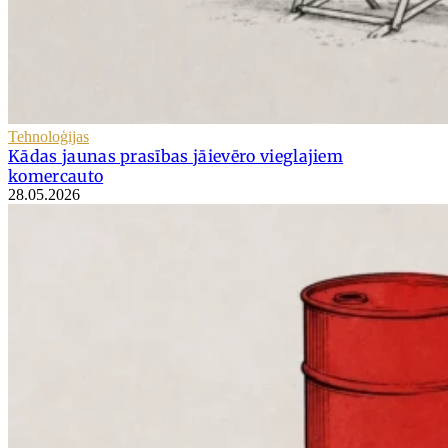
Tehnoloģijas
Kādas jaunas prasības jāievēro vieglajiem
komercauto
28.05.2026