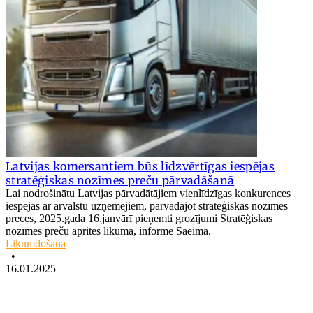
Latvijas komersantiem būs līdzvērtīgas iespējas
stratēģiskas nozīmes preču pārvadāšanā
Lai nodrošinātu Latvijas pārvadātājiem vienlīdzīgas konkurences
iespējas ar ārvalstu uzņēmējiem, pārvadājot stratēģiskas nozīmes
preces, 2025.gada 16.janvārī pieņemti grozījumi Stratēģiskas
nozīmes preču aprites likumā, informē Saeima.
Likumdošana
•
16.01.2025