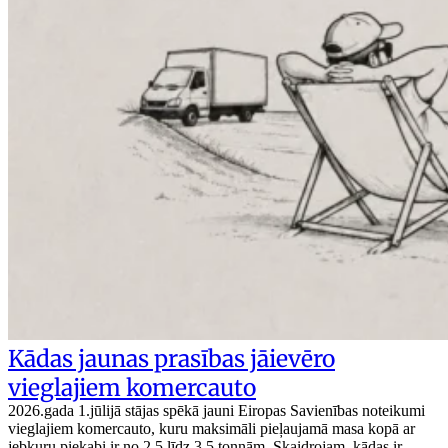
Kādas jaunas prasības jāievēro
vieglajiem komercauto
2026.gada 1.jūlijā stājas spēkā jauni Eiropas Savienības noteikumi
vieglajiem komercauto, kuru maksimāli pieļaujamā masa kopā ar
jebkuru piekabi ir no 2,5 līdz 3,5 tonnām. Skaidrojam, kādas ir