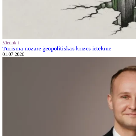
Viedokļi
Tūrisma nozare ģeopolitiskās krīzes ietekmē
01.07.2026