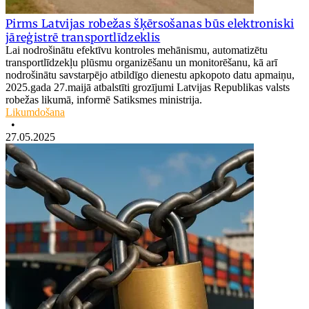
Pirms Latvijas robežas šķērsošanas būs elektroniski
jāreģistrē transportlīdzeklis
Lai nodrošinātu efektīvu kontroles mehānismu, automatizētu
transportlīdzekļu plūsmu organizēšanu un monitorēšanu, kā arī
nodrošinātu savstarpējo atbildīgo dienestu apkopoto datu apmaiņu,
2025.gada 27.maijā atbalstīti grozījumi Latvijas Republikas valsts
robežas likumā, informē Satiksmes ministrija.
Likumdošana
•
27.05.2025