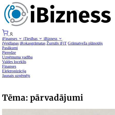
iFinanses
iTiesības
iBizness
iVeidlapas
iRokasgrāmatas
Žurnāls iFiT
Grāmatveža plānotājs
Pasākumi
Pieredze
Uzņēmuma vadība
Valdes loceklis
Finanses
Elektronizācija
Jaunais uzņēmējs
Tēma: pārvadājumi