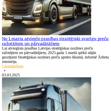
No 1.marta atvieglo prasības stratēģiski svarīgu preču
ražotājiem un pārvadātājiem
Lai atvieglotu prasības Latvijas stratēģiskas nozīmes preču
ražotājiem un pārvadātājiem, 2025.gada 1.martā spēkā stājās
grozījumi Stratēģiskas nozīmes preču aprites likumā, informē Ārlietu
ministrija.
Likumdošana
•
03.03.2025