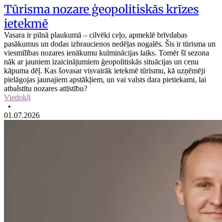
Tūrisma nozare ģeopolitiskās krīzes
ietekmē
Vasara ir pilnā plaukumā – cilvēki ceļo, apmeklē brīvdabas
pasākumus un dodas izbraucienos nedēļas nogalēs. Šis ir tūrisma un
viesmīlības nozares ienākumu kulminācijas laiks. Tomēr šī sezona
nāk ar jauniem izaicinājumiem ģeopolitiskās situācijas un cenu
kāpuma dēļ. Kas šovasar visvairāk ietekmē tūrismu, kā uzņēmēji
pielāgojas jaunajiem apstākļiem, un vai valsts dara pietiekami, lai
atbalstītu nozares attīstību?
Viedokļi
•
01.07.2026