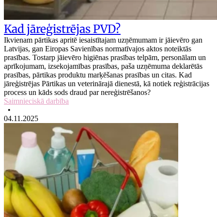
Kad jāreģistrējas PVD?
Ikvienam pārtikas apritē iesaistītajam uzņēmumam ir jāievēro gan
Latvijas, gan Eiropas Savienības normatīvajos aktos noteiktās
prasības. Tostarp jāievēro higiēnas prasības telpām, personālam un
aprīkojumam, izsekojamības prasības, paša uzņēmuma deklarētās
prasības, pārtikas produktu marķēšanas prasības un citas. Kad
jāreģistrējas Pārtikas un veterinārajā dienestā, kā notiek reģistrācijas
process un kāds sods draud par nereģistrēšanos?
Saimnieciskā darbība
•
04.11.2025