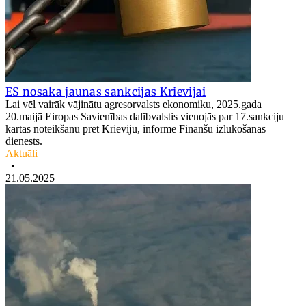
ES nosaka jaunas sankcijas Krievijai
Lai vēl vairāk vājinātu agresorvalsts ekonomiku, 2025.gada
20.maijā Eiropas Savienības dalībvalstis vienojās par 17.sankciju
kārtas noteikšanu pret Krieviju, informē Finanšu izlūkošanas
dienests.
Aktuāli
•
21.05.2025