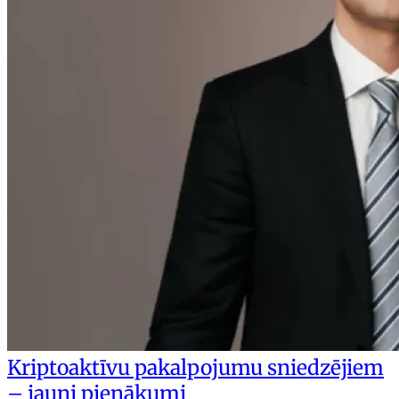
Kriptoaktīvu pakalpojumu sniedzējiem
– jauni pienākumi