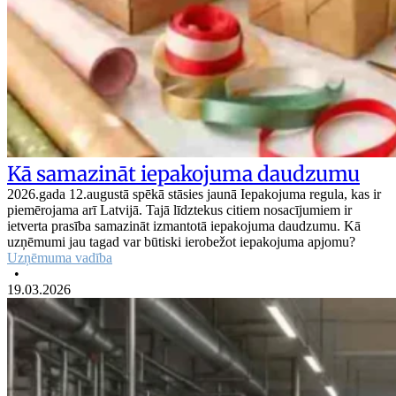
Kā samazināt iepakojuma daudzumu
2026.gada 12.augustā spēkā stāsies jaunā Iepakojuma regula, kas ir
piemērojama arī Latvijā. Tajā līdztekus citiem nosacījumiem ir
ietverta prasība samazināt izmantotā iepakojuma daudzumu. Kā
uzņēmumi jau tagad var būtiski ierobežot iepakojuma apjomu?
Uzņēmuma vadība
•
19.03.2026