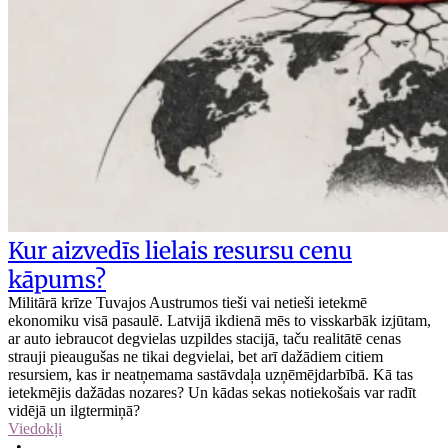
Kur aizvedīs lielais resursu cenu
kāpums?
Militārā krīze Tuvajos Austrumos tieši vai netieši ietekmē
ekonomiku visā pasaulē. Latvijā ikdienā mēs to visskarbāk izjūtam,
ar auto iebraucot degvielas uzpildes stacijā, taču realitātē cenas
strauji pieaugušas ne tikai degvielai, bet arī dažādiem citiem
resursiem, kas ir neatņemama sastāvdaļa uzņēmējdarbībā. Kā tas
ietekmējis dažādas nozares? Un kādas sekas notiekošais var radīt
vidējā un ilgtermiņā?
Viedokļi
•