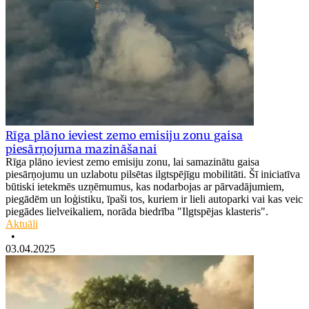
Rīga plāno ieviest zemo emisiju zonu gaisa
piesārņojuma mazināšanai
Rīga plāno ieviest zemo emisiju zonu, lai samazinātu gaisa
piesārņojumu un uzlabotu pilsētas ilgtspējīgu mobilitāti. Šī iniciatīva
būtiski ietekmēs uzņēmumus, kas nodarbojas ar pārvadājumiem,
piegādēm un loģistiku, īpaši tos, kuriem ir lieli autoparki vai kas veic
piegādes lielveikaliem, norāda biedrība "Ilgtspējas klasteris".
Aktuāli
•
03.04.2025