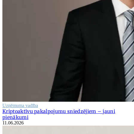
Uzņēmuma vadība
Kriptoaktīvu pakalpojumu sniedzējiem – jauni
pienākumi
11.06.2026