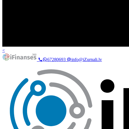
<
67280693
info@iZurnali.lv