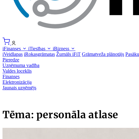
iFinanses
iTiesības
iBizness
iVeidlapas
iRokasgrāmatas
Žurnāls iFiT
Grāmatveža plānotājs
Pasāk
Pieredze
Uzņēmuma vadība
Valdes loceklis
Finanses
Elektronizācija
Jaunais uzņēmējs
Tēma: personāla atlase