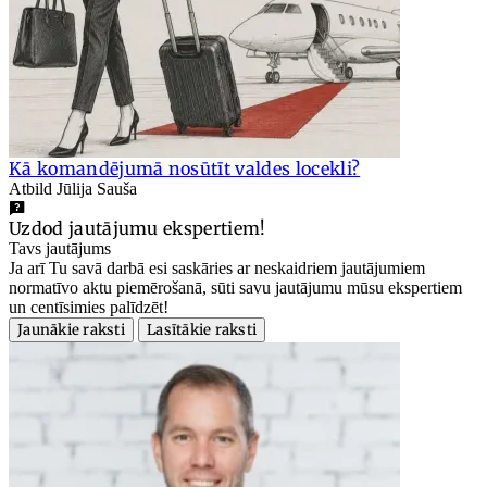
Kā komandējumā nosūtīt valdes locekli?
Atbild Jūlija Sauša
Uzdod jautājumu ekspertiem!
Tavs jautājums
Ja arī Tu savā darbā esi saskāries ar neskaidriem jautājumiem
normatīvo aktu piemērošanā, sūti savu jautājumu mūsu ekspertiem
un centīsimies palīdzēt!
Jaunākie raksti
Lasītākie raksti