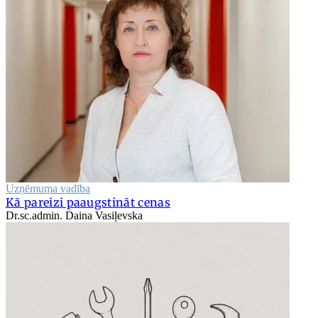
Uzņēmuma vadība
Kā pareizi paaugstināt cenas
Dr.sc.admin. Daina Vasiļevska