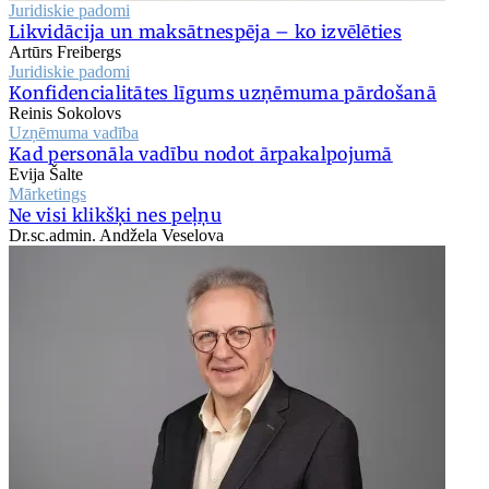
Juridiskie padomi
Likvidācija un maksātnespēja – ko izvēlēties
Artūrs Freibergs
Juridiskie padomi
Konfidencialitātes līgums uzņēmuma pārdošanā
Reinis Sokolovs
Uzņēmuma vadība
Kad personāla vadību nodot ārpakalpojumā
Evija Šalte
Mārketings
Ne visi klikšķi nes peļņu
Dr.sc.admin. Andžela Veselova