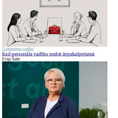
Uzņēmuma vadība
Kad personāla vadību nodot ārpakalpojumā
Evija Šalte