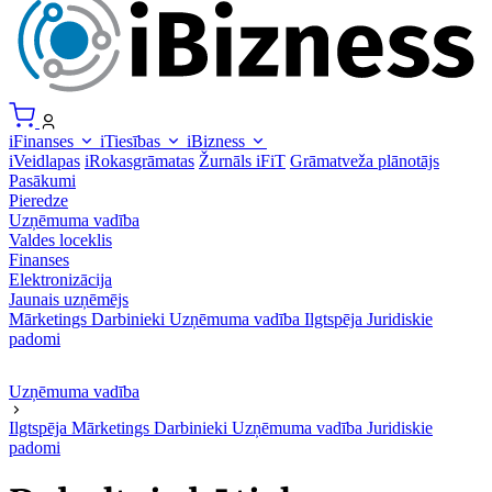
iFinanses
iTiesības
iBizness
iVeidlapas
iRokasgrāmatas
Žurnāls iFiT
Grāmatveža plānotājs
Pasākumi
Pieredze
Uzņēmuma vadība
Valdes loceklis
Finanses
Elektronizācija
Jaunais uzņēmējs
Mārketings
Darbinieki
Uzņēmuma vadība
Ilgtspēja
Juridiskie
padomi
Uzņēmuma vadība
Ilgtspēja
Mārketings
Darbinieki
Uzņēmuma vadība
Juridiskie
padomi