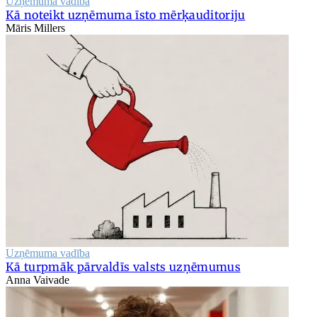
Uzņēmuma vadība
Kā noteikt uzņēmuma īsto mērķauditoriju
Māris Millers
Uzņēmuma vadība
Kā turpmāk pārvaldīs valsts uzņēmumus
Anna Vaivade