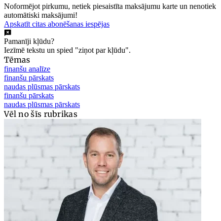
Noformējot pirkumu, netiek piesaistīta maksājumu karte un nenotiek
automātiski maksājumi!
Apskatīt citas abonēšanas iespējas
Pamanīji kļūdu?
Iezīmē tekstu un spied "ziņot par kļūdu".
Tēmas
finanšu analīze
finanšu pārskats
naudas plūsmas pārskats
finanšu pārskats
naudas plūsmas pārskats
Vēl no šīs rubrikas