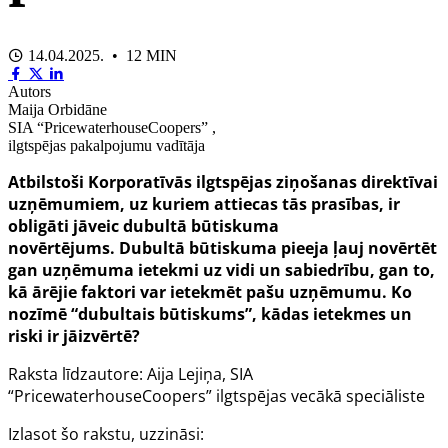
14.04.2025. • 12 MIN
Autors
Maija Orbidāne
SIA “PricewaterhouseCoopers” ,
ilgtspējas pakalpojumu vadītāja
Atbilstoši Korporatīvās ilgtspējas ziņošanas direktīvai
uzņēmumiem, uz kuriem attiecas tās prasības, ir
obligāti jāveic dubultā būtiskuma
novērtējums.
Dubultā būtiskuma pieeja ļauj novērtēt
gan uzņēmuma ietekmi uz vidi un sabiedrību, gan to,
kā ārējie faktori var ietekmēt pašu uzņēmumu. Ko
nozīmē “dubultais būtiskums”, kādas ietekmes un
riski ir jāizvērtē?
Raksta līdzautore: Aija Lejiņa
,
SIA
“PricewaterhouseCoopers” ilgtspējas vecākā speciāliste
Izlasot šo rakstu, uzzināsi: