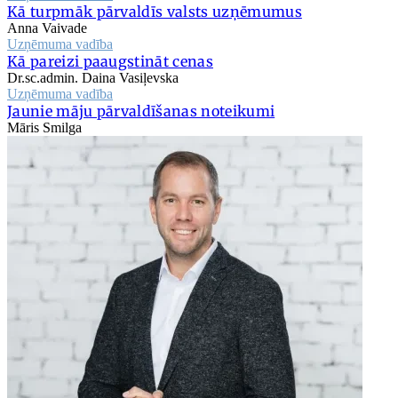
Kā turpmāk pārvaldīs valsts uzņēmumus
Anna Vaivade
Uzņēmuma vadība
Kā pareizi paaugstināt cenas
Dr.sc.admin. Daina Vasiļevska
Uzņēmuma vadība
Jaunie māju pārvaldīšanas noteikumi
Māris Smilga