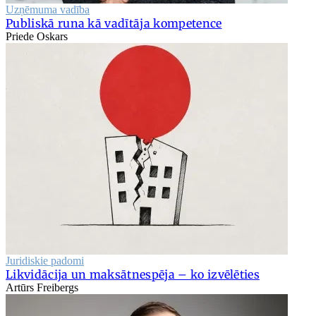
Uzņēmuma vadība
Publiskā runa kā vadītāja kompetence
Priede Oskars
Juridiskie padomi
Likvidācija un maksātnespēja – ko izvēlēties
Artūrs Freibergs