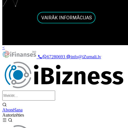
<
67280693
info@iZurnali.lv
Abonēšana
Autorizēties