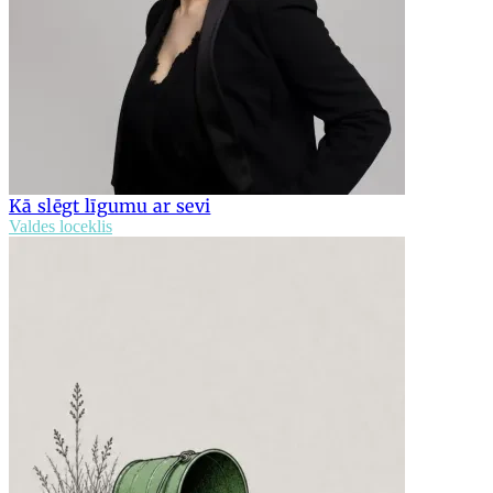
Kā slēgt līgumu ar sevi
Valdes loceklis