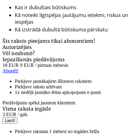
Kas ir dubultais būtiskums
Kā noteikt ilgtspējas jautājumu ietekmi, riskus un
iespējas
Kā izstrādā dubultā būtiskuma pārskatu
Šis raksts pieejams tikai abonentiem!
Autorizējies
Vēl neabonē?
Iepazīšanās piedāvājums
18 EUR
9 EUR
/ pirmais mēnesis
Abonēt!
Piekļuve jaunākajiem iBizness rakstiem
Piekļuve rakstu arhīvam
1x nedēļā jaunāko tēmu apkopojums e-pastā
Piedāvājums spēkā jauniem klientiem
Viena raksta iegāde
3 EUR
/ gab.
Lasīt!
Piekļuve rakstam 1 mēnesi no iegādes brīža