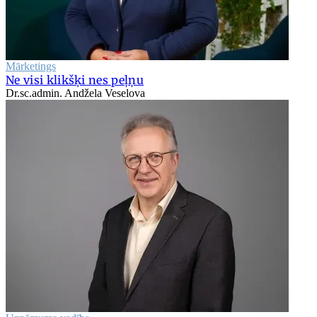
Mārketings
Ne visi klikšķi nes peļņu
Dr.sc.admin. Andžela Veselova