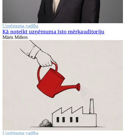
Uzņēmuma vadība
Kā noteikt uzņēmuma īsto mērķauditoriju
Māris Millers
Uzņēmuma vadība