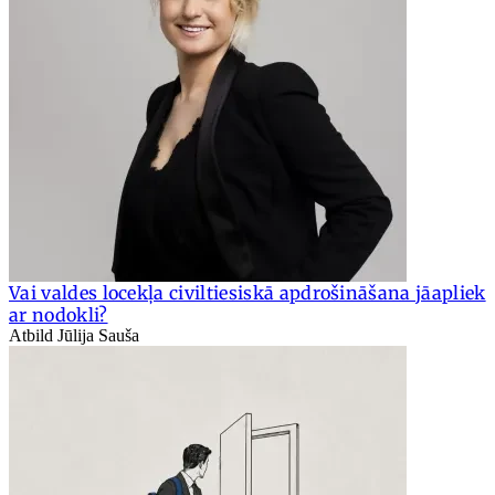
Vai valdes locekļa civiltiesiskā apdrošināšana jāapliek
ar nodokli?
Atbild Jūlija Sauša