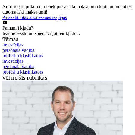
Noformējot pirkumu, netiek piesaistīta maksājumu karte un nenotiek
automātiski maksājumi!
Apskatīt citas abonēšanas iespējas
Pamanīji kļūdu?
Iezīmē tekstu un spied "ziņot par kļūdu".
Tēmas
investīcijas
personāla vadība
profesiju klasifikators
investīcijas
personāla vadība
profesiju klasifikators
Vēl no šīs rubrikas