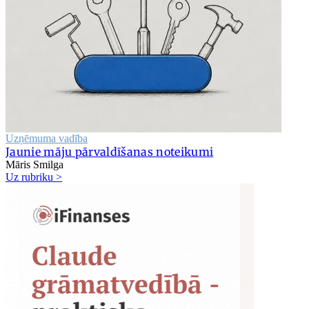
Uzņēmuma vadība
Jaunie māju pārvaldīšanas noteikumi
Māris Smilga
Uz rubriku >