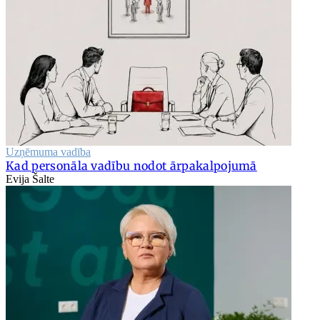
Uzņēmuma vadība
Kad personāla vadību nodot ārpakalpojumā
Evija Šalte