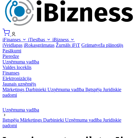
iFinanses
iTiesības
iBizness
iVeidlapas
iRokasgrāmatas
Žurnāls iFiT
Grāmatveža plānotājs
Pasākumi
Pieredze
Uzņēmuma vadība
Valdes loceklis
Finanses
Elektronizācija
Jaunais uzņēmējs
Mārketings
Darbinieki
Uzņēmuma vadība
Ilgtspēja
Juridiskie
padomi
Uzņēmuma vadība
Ilgtspēja
Mārketings
Darbinieki
Uzņēmuma vadība
Juridiskie
padomi