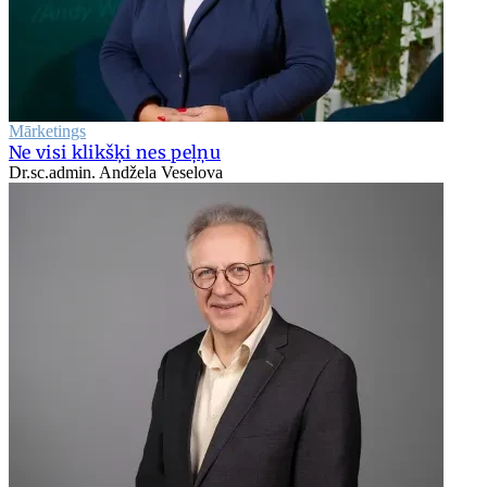
Mārketings
Ne visi klikšķi nes peļņu
Dr.sc.admin. Andžela Veselova