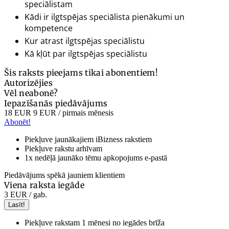
speciālistam
Kādi ir ilgtspējas speciālista pienākumi un
kompetence
Kur atrast ilgtspējas speciālistu
Kā kļūt par ilgtspējas speciālistu
Šis raksts pieejams tikai abonentiem!
Autorizējies
Vēl neabonē?
Iepazīšanās piedāvājums
18 EUR
9 EUR
/ pirmais mēnesis
Abonēt!
Piekļuve jaunākajiem iBizness rakstiem
Piekļuve rakstu arhīvam
1x nedēļā jaunāko tēmu apkopojums e-pastā
Piedāvājums spēkā jauniem klientiem
Viena raksta iegāde
3 EUR
/ gab.
Lasīt!
Piekļuve rakstam 1 mēnesi no iegādes brīža