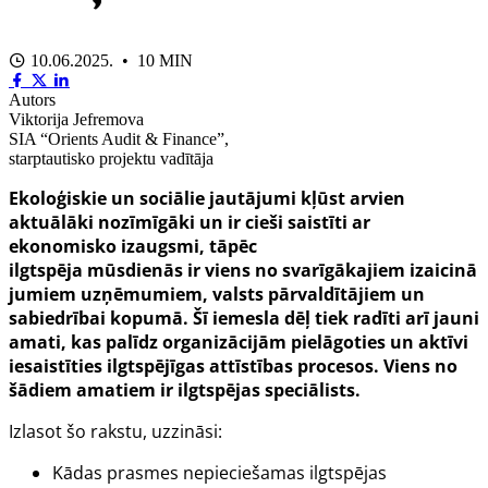
10.06.2025. • 10 MIN
Autors
Viktorija Jefremova
SIA “Orients Audit & Finance”,
starptautisko projektu vadītāja
Ekoloģiskie
un
sociālie jautājumi
kļūst arvien
aktuālāki
nozīmīgāki
un
ir cieši saistīti
ar
ekonomisko izaugsmi, tāpēc
ilgtspēja
mūsdienās
ir
viens
no
svarīgākajiem
izaicinā
jumiem uzņēmumiem,
valsts pārvaldītājiem
un
sabiedrībai kopumā.
Šī iemesla dēļ
tiek radīti arī jauni
amati, kas palīdz organizācijām pielāgoties un aktīvi
iesaistīties ilgtspējīgas attīstības procesos. Viens no
šādiem amatiem ir ilgtspējas speciālists.
Izlasot šo rakstu, uzzināsi:
Kādas prasmes nepieciešamas ilgtspējas