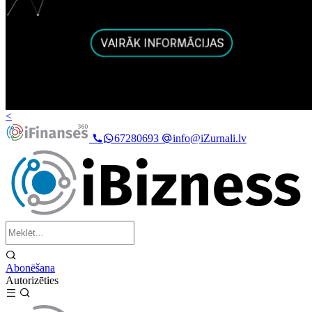
<
67280693
info@iZurnali.lv
Abonēšana
Autorizēties