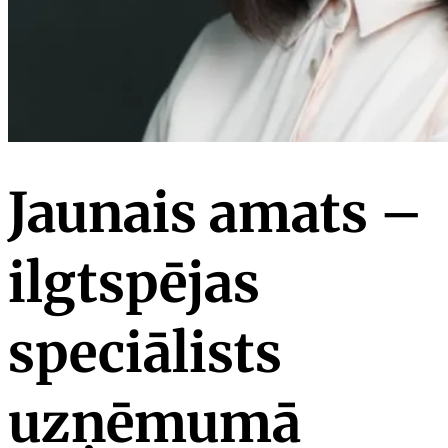
Jaunais amats –
ilgtspējas
speciālists
uzņēmumā