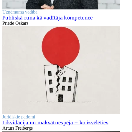
Uzņēmuma vadība
Publiskā runa kā vadītāja kompetence
Priede Oskars
Juridiskie padomi
Likvidācija un maksātnespēja – ko izvēlēties
Artūrs Freibergs