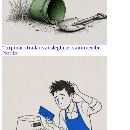
Turpināt strādāt vai slēgt ciet saimniecību
Pieredze