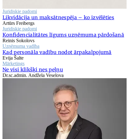
Juridiskie padomi
Likvidācija un maksātnespēja – ko izvēlēties
Artūrs Freibergs
Juridiskie padomi
Konfidencialitātes līgums uzņēmuma pārdošanā
Reinis Sokolovs
Uzņēmuma vadība
Kad personāla vadību nodot ārpakalpojumā
Evija Šalte
Mārketings
Ne visi klikšķi nes peļņu
Dr.sc.admin. Andžela Veselova