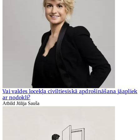
Vai valdes locekļa civiltiesiskā apdrošināšana jāapliek
ar nodokli?
Atbild Jūlija Sauša