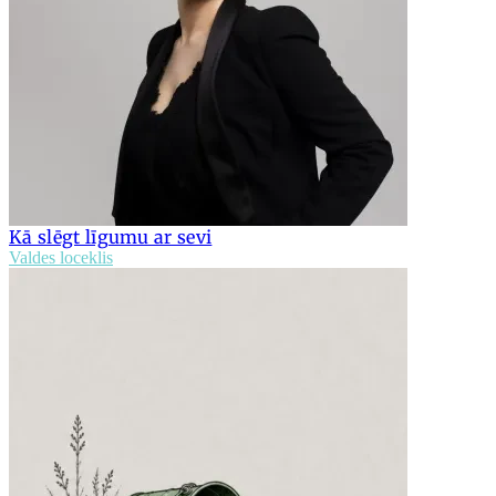
Kā slēgt līgumu ar sevi
Valdes loceklis