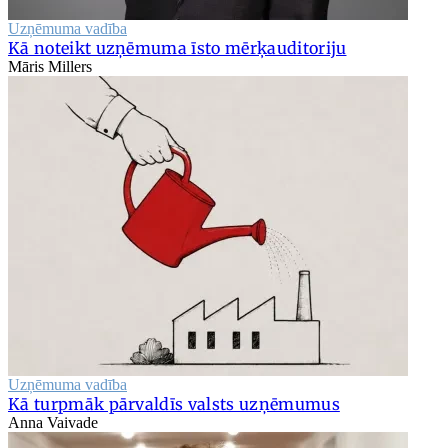
Uzņēmuma vadība
Kā noteikt uzņēmuma īsto mērķauditoriju
Māris Millers
Uzņēmuma vadība
Kā turpmāk pārvaldīs valsts uzņēmumus
Anna Vaivade