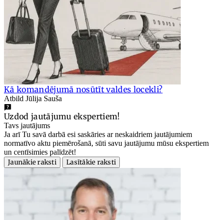
Kā komandējumā nosūtīt valdes locekli?
Atbild Jūlija Sauša
Uzdod jautājumu ekspertiem!
Tavs jautājums
Ja arī Tu savā darbā esi saskāries ar neskaidriem jautājumiem
normatīvo aktu piemērošanā, sūti savu jautājumu mūsu ekspertiem
un centīsimies palīdzēt!
Jaunākie raksti
Lasītākie raksti