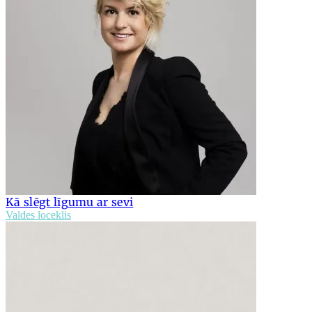
Kā slēgt līgumu ar sevi
Valdes loceklis