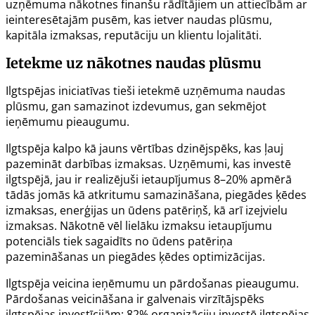
uzņēmuma nākotnes finanšu rādītājiem un attiecībām ar
ieinteresētajām pusēm, kas ietver naudas plūsmu,
kapitāla izmaksas, reputāciju un klientu lojalitāti.
Ietekme uz nākotnes naudas plūsmu
Ilgtspējas iniciatīvas tieši ietekmē uzņēmuma naudas
plūsmu, gan samazinot izdevumus, gan sekmējot
ieņēmumu pieaugumu.
Ilgtspēja kalpo kā jauns vērtības dzinējspēks, kas ļauj
pazemināt darbības izmaksas. Uzņēmumi, kas investē
ilgtspējā, jau ir realizējuši ietaupījumus 8–20% apmērā
tādās jomās kā atkritumu samazināšana, piegādes ķēdes
izmaksas, enerģijas un ūdens patēriņš, kā arī izejvielu
izmaksas. Nākotnē vēl lielāku izmaksu ietaupījumu
potenciāls tiek sagaidīts no ūdens patēriņa
pazemināšanas un piegādes ķēdes optimizācijas.
Ilgtspēja veicina ieņēmumu un pārdošanas pieaugumu.
Pārdošanas veicināšana ir galvenais virzītājspēks
ilgtspējas investīcijām; 82% organizāciju investē ilgtspējas