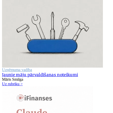
Uzņēmuma vadība
Jaunie māju pārvaldīšanas noteikumi
Māris Smilga
Uz rubriku >