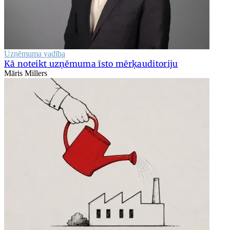
Uzņēmuma vadība
Kā noteikt uzņēmuma īsto mērķauditoriju
Māris Millers