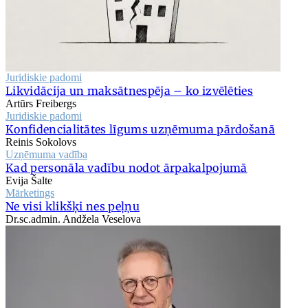
Juridiskie padomi
Likvidācija un maksātnespēja – ko izvēlēties
Artūrs Freibergs
Juridiskie padomi
Konfidencialitātes līgums uzņēmuma pārdošanā
Reinis Sokolovs
Uzņēmuma vadība
Kad personāla vadību nodot ārpakalpojumā
Evija Šalte
Mārketings
Ne visi klikšķi nes peļņu
Dr.sc.admin. Andžela Veselova