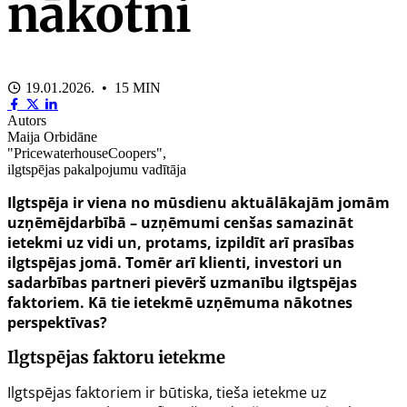
nākotni
19.01.2026. • 15 MIN
Autors
Maija Orbidāne
"PricewaterhouseCoopers",
ilgtspējas pakalpojumu vadītāja
Ilgtspēja ir viena no mūsdienu aktuālākajām jomām
uzņēmējdarbībā – uzņēmumi cenšas samazināt
ietekmi uz vidi un, protams, izpildīt arī prasības
ilgtspējas jomā. Tomēr arī klienti, investori un
sadarbības partneri pievērš uzmanību ilgtspējas
faktoriem. Kā tie ietekmē uzņēmuma nākotnes
perspektīvas?
Ilgtspējas faktoru ietekme
Ilgtspējas faktoriem ir būtiska, tieša ietekme uz