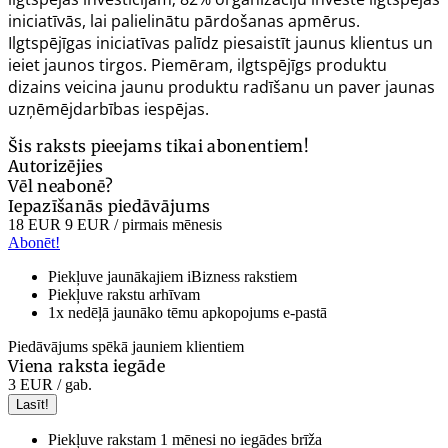
iniciatīvās, lai palielinātu pārdošanas apmērus.
Ilgtspējīgas iniciatīvas palīdz piesaistīt jaunus klientus un
ieiet jaunos tirgos. Piemēram, ilgtspējīgs produktu
dizains veicina jaunu produktu radīšanu un paver jaunas
uzņēmējdarbības iespējas.
Šis raksts pieejams tikai abonentiem!
Autorizējies
Vēl neabonē?
Iepazīšanās piedāvājums
18 EUR
9 EUR
/ pirmais mēnesis
Abonēt!
Piekļuve jaunākajiem iBizness rakstiem
Piekļuve rakstu arhīvam
1x nedēļā jaunāko tēmu apkopojums e-pastā
Piedāvājums spēkā jauniem klientiem
Viena raksta iegāde
3 EUR
/ gab.
Lasīt!
Piekļuve rakstam 1 mēnesi no iegādes brīža