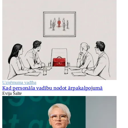
Uzņēmuma vadība
Kad personāla vadību nodot ārpakalpojumā
Evija Šalte