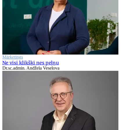
Mārketings
Ne visi klikšķi nes peļņu
Dr.sc.admin. Andžela Veselova