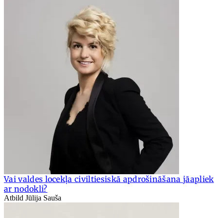
Vai valdes locekļa civiltiesiskā apdrošināšana jāapliek
ar nodokli?
Atbild Jūlija Sauša