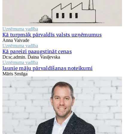
Uzņēmuma vadība
Kā turpmāk pārvaldīs valsts uzņēmumus
Anna Vaivade
Uzņēmuma vadība
Kā pareizi paaugstināt cenas
Dr.sc.admin. Daina Vasiļevska
Uzņēmuma vadība
Jaunie māju pārvaldīšanas noteikumi
Māris Smilga