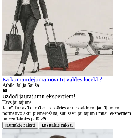
Kā komandējumā nosūtīt valdes locekli?
Atbild Jūlija Sauša
Uzdod jautājumu ekspertiem!
Tavs jautājums
Ja arī Tu savā darbā esi saskāries ar neskaidriem jautājumiem
normatīvo aktu piemērošanā, sūti savu jautājumu mūsu ekspertiem
un centīsimies palīdzēt!
Jaunākie raksti
Lasītākie raksti