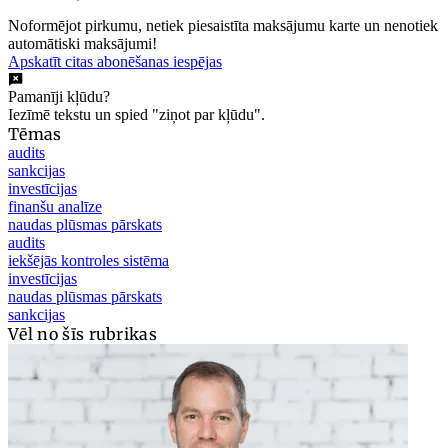
Noformējot pirkumu, netiek piesaistīta maksājumu karte un nenotiek
automātiski maksājumi!
Apskatīt citas abonēšanas iespējas
Pamanīji kļūdu?
Iezīmē tekstu un spied "ziņot par kļūdu".
Tēmas
audits
sankcijas
investīcijas
finanšu analīze
naudas plūsmas pārskats
audits
iekšējās kontroles sistēma
investīcijas
naudas plūsmas pārskats
sankcijas
Vēl no šīs rubrikas