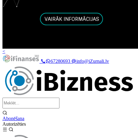
<
67280693
info@iZurnali.lv
Abonēšana
Autorizēties