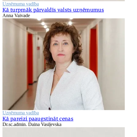
Uzņēmuma vadība
Kā turpmāk pārvaldīs valsts uzņēmumus
Anna Vaivade
Uzņēmuma vadība
Kā pareizi paaugstināt cenas
Dr.sc.admin. Daina Vasiļevska