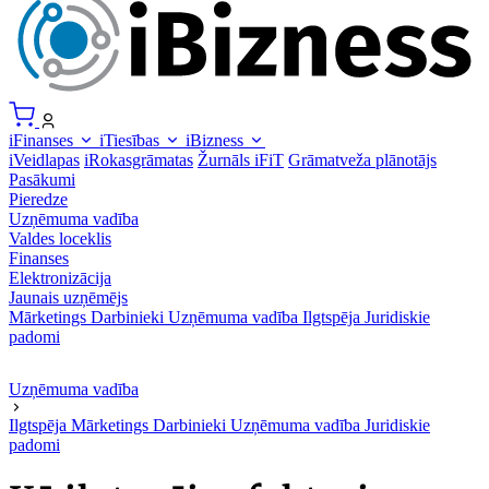
iFinanses
iTiesības
iBizness
iVeidlapas
iRokasgrāmatas
Žurnāls iFiT
Grāmatveža plānotājs
Pasākumi
Pieredze
Uzņēmuma vadība
Valdes loceklis
Finanses
Elektronizācija
Jaunais uzņēmējs
Mārketings
Darbinieki
Uzņēmuma vadība
Ilgtspēja
Juridiskie
padomi
Uzņēmuma vadība
Ilgtspēja
Mārketings
Darbinieki
Uzņēmuma vadība
Juridiskie
padomi