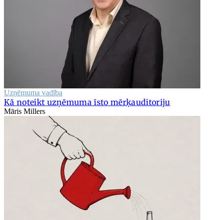
Uzņēmuma vadība
Kā noteikt uzņēmuma īsto mērķauditoriju
Māris Millers