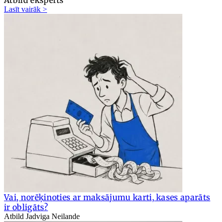
Lasīt vairāk >
Vai, norēķinoties ar maksājumu karti, kases aparāts
ir obligāts?
Atbild Jadviga Neilande