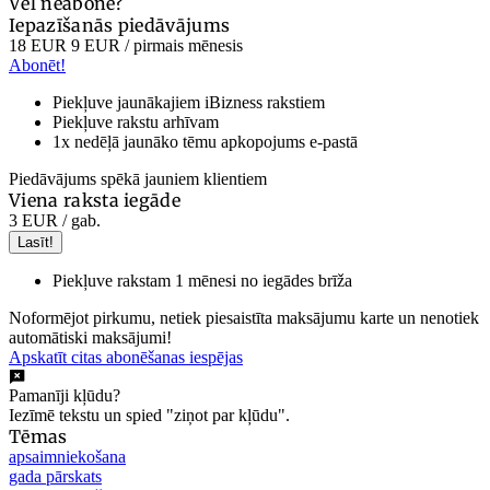
Vēl neabonē?
Iepazīšanās piedāvājums
18 EUR
9 EUR
/ pirmais mēnesis
Abonēt!
Piekļuve jaunākajiem iBizness rakstiem
Piekļuve rakstu arhīvam
1x nedēļā jaunāko tēmu apkopojums e-pastā
Piedāvājums spēkā jauniem klientiem
Viena raksta iegāde
3 EUR
/ gab.
Lasīt!
Piekļuve rakstam 1 mēnesi no iegādes brīža
Noformējot pirkumu, netiek piesaistīta maksājumu karte un nenotiek
automātiski maksājumi!
Apskatīt citas abonēšanas iespējas
Pamanīji kļūdu?
Iezīmē tekstu un spied "ziņot par kļūdu".
Tēmas
apsaimniekošana
gada pārskats