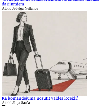
darījumiem
Atbild Jadviga Neilande
Kā komandējumā nosūtīt valdes locekli?
Atbild Jūlija Sauša