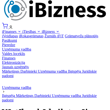
iFinanses
iTiesības
iBizness
iVeidlapas
iRokasgrāmatas
Žurnāls iFiT
Grāmatveža plānotājs
Pasākumi
Pieredze
Uzņēmuma vadība
Valdes loceklis
Finanses
Elektronizācija
Jaunais uzņēmējs
Mārketings
Darbinieki
Uzņēmuma vadība
Ilgtspēja
Juridiskie
padomi
Uzņēmuma vadība
Ilgtspēja
Mārketings
Darbinieki
Uzņēmuma vadība
Juridiskie
padomi