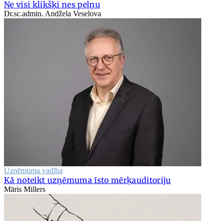
Ne visi klikšķi nes peļņu
Dr.sc.admin. Andžela Veselova
Uzņēmuma vadība
Kā noteikt uzņēmuma īsto mērķauditoriju
Māris Millers