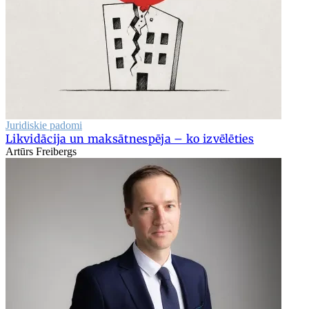
Juridiskie padomi
Likvidācija un maksātnespēja – ko izvēlēties
Artūrs Freibergs