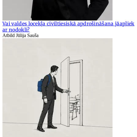
Vai valdes locekļa civiltiesiskā apdrošināšana jāapliek
ar nodokli?
Atbild Jūlija Sauša