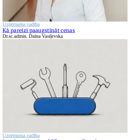
Uzņēmuma vadība
Kā pareizi paaugstināt cenas
Dr.sc.admin. Daina Vasiļevska
Uzņēmuma vadība