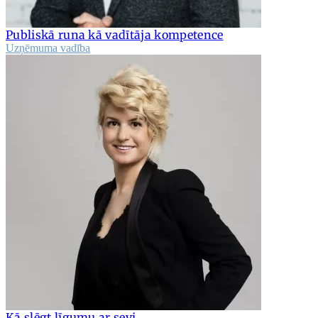
Publiskā runa kā vadītāja kompetence
Uzņēmuma vadība
Kā slēgt līgumu ar sevi