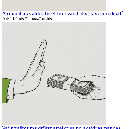
Apmācības valdes loceklim: vai drīkst tās apmaksāt?
Atbild Jānis Danga-Guobis
Vai uzņēmums drīkst atteikties no skaidras naudas