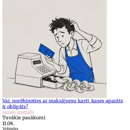
Vai, norēķinoties ar maksājumu karti, kases aparāts
ir obligāts?
Jaunais uzņēmējs
Tuvākie pasākumi
11.08.
Vebinārs