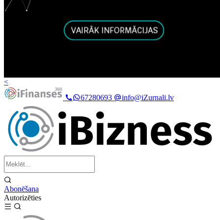
<
67280693
info@iZurnali.lv
Abonēšana
Autorizēties