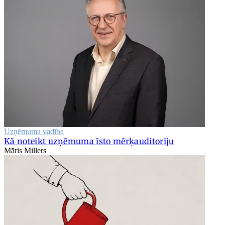
Uzņēmuma vadība
Kā noteikt uzņēmuma īsto mērķauditoriju
Māris Millers