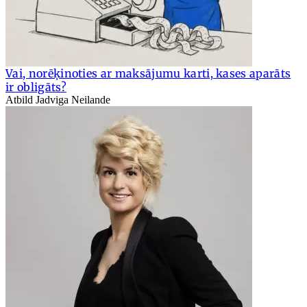
Vai, norēķinoties ar maksājumu karti, kases aparāts
ir obligāts?
Atbild Jadviga Neilande