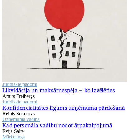
Juridiskie padomi
Likvidācija un maksātnespēja – ko izvēlēties
Artūrs Freibergs
Juridiskie padomi
Konfidencialitātes līgums uzņēmuma pārdošanā
Reinis Sokolovs
Uzņēmuma vadība
Kad personāla vadību nodot ārpakalpojumā
Evija Šalte
Mārketings