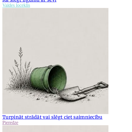
Valdes loceklis
Turpināt strādāt vai slēgt ciet saimniecību
Pieredze