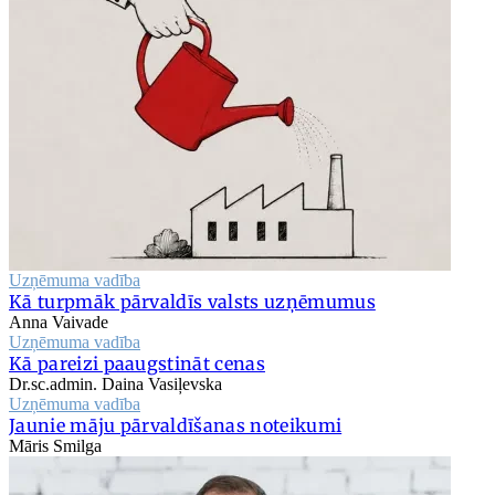
Uzņēmuma vadība
Kā turpmāk pārvaldīs valsts uzņēmumus
Anna Vaivade
Uzņēmuma vadība
Kā pareizi paaugstināt cenas
Dr.sc.admin. Daina Vasiļevska
Uzņēmuma vadība
Jaunie māju pārvaldīšanas noteikumi
Māris Smilga