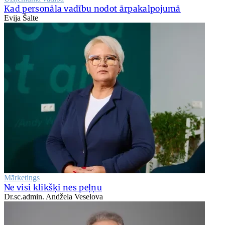
Kad personāla vadību nodot ārpakalpojumā
Evija Šalte
Mārketings
Ne visi klikšķi nes peļņu
Dr.sc.admin. Andžela Veselova