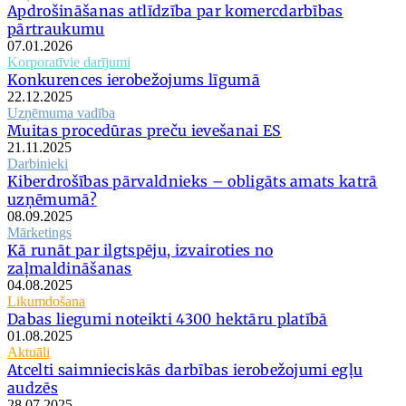
Apdrošināšanas atlīdzība par komercdarbības
pārtraukumu
07.01.2026
Korporatīvie darījumi
Konkurences ierobežojums līgumā
22.12.2025
Uzņēmuma vadība
Muitas procedūras preču ievešanai ES
21.11.2025
Darbinieki
Kiberdrošības pārvaldnieks – obligāts amats katrā
uzņēmumā?
08.09.2025
Mārketings
Kā runāt par ilgtspēju, izvairoties no
zaļmaldināšanas
04.08.2025
Likumdošana
Dabas liegumi noteikti 4300 hektāru platībā
01.08.2025
Aktuāli
Atcelti saimnieciskās darbības ierobežojumi egļu
audzēs
28.07.2025