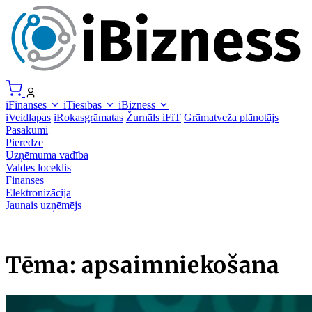
iFinanses
iTiesības
iBizness
iVeidlapas
iRokasgrāmatas
Žurnāls iFiT
Grāmatveža plānotājs
Pasākumi
Pieredze
Uzņēmuma vadība
Valdes loceklis
Finanses
Elektronizācija
Jaunais uzņēmējs
Tēma: apsaimniekošana