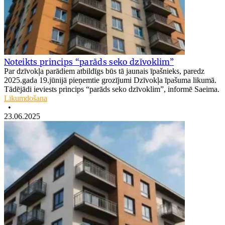
Noteikts princips “parāds seko dzīvoklim”
Par dzīvokļa parādiem atbildīgs būs tā jaunais īpašnieks, paredz
2025.gada 19.jūnijā pieņemtie grozījumi Dzīvokļa īpašuma likumā.
Tādējādi ieviests princips “parāds seko dzīvoklim”, informē Saeima.
Likumdošana
•
23.06.2025