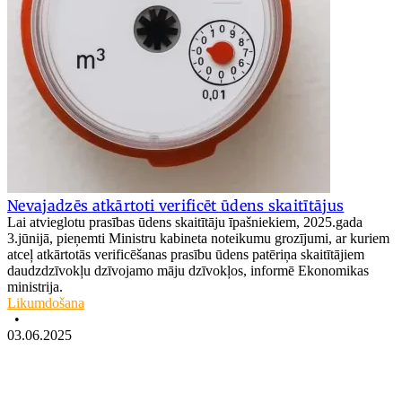
Nevajadzēs atkārtoti verificēt ūdens skaitītājus
Lai atvieglotu prasības ūdens skaitītāju īpašniekiem, 2025.gada
3.jūnijā, pieņemti Ministru kabineta noteikumu grozījumi, ar kuriem
atceļ atkārtotās verificēšanas prasību ūdens patēriņa skaitītājiem
daudzdzīvokļu dzīvojamo māju dzīvokļos, informē Ekonomikas
ministrija.
Likumdošana
•
03.06.2025