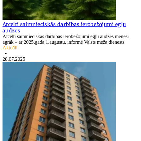
Atcelti saimnieciskās darbības ierobežojumi egļu
audzēs
Atcelti saimnieciskās darbības ierobežojumi egļu audzēs mēnesi
agrāk – ar 2025.gada 1.augustu, informē Valsts meža dienests.
Aktuāli
•
28.07.2025