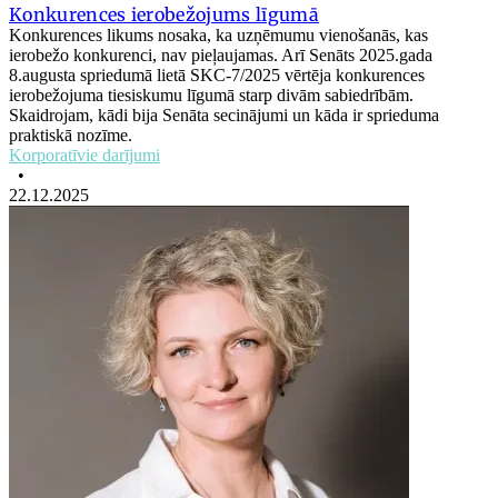
Konkurences ierobežojums līgumā
Konkurences likums nosaka, ka uzņēmumu vienošanās, kas
ierobežo konkurenci, nav pieļaujamas. Arī Senāts 2025.gada
8.augusta spriedumā lietā SKC-7/2025 vērtēja konkurences
ierobežojuma tiesiskumu līgumā starp divām sabiedrībām.
Skaidrojam, kādi bija Senāta secinājumi un kāda ir sprieduma
praktiskā nozīme.
Korporatīvie darījumi
•
22.12.2025