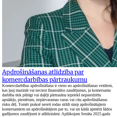
Apdrošināšanas atlīdzība par
komercdarbības pārtraukumu
Komercdarbības apdrošināšana ir viens no apdrošināšanas veidiem,
kas ļauj mazināt vai neciest finansiālos zaudējumus, ja komersanta
darbība tiek pilnīgi vai daļēji pārtraukta iepriekš neparedzētu
apstākļu, piemēram, nepārvaramas varas vai citu apdrošināšanas
risku dēļ. Tomēr praksē nereti rodas strīdi starp apdrošinātajiem
komersantiem un apdrošinātājiem par to, vai un kādā apmērā šādos
gadījumos zaudējumi ir atlīdzināmi. Aplūkojam Senāta 2025.gada