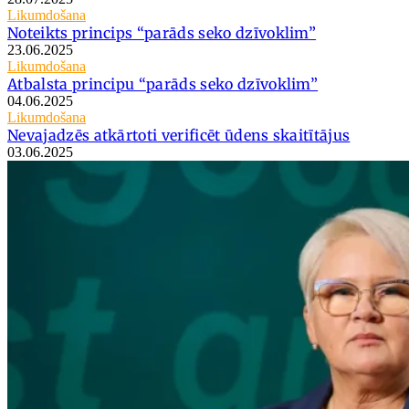
Likumdošana
Noteikts princips “parāds seko dzīvoklim”
23.06.2025
Likumdošana
Atbalsta principu “parāds seko dzīvoklim”
04.06.2025
Likumdošana
Nevajadzēs atkārtoti verificēt ūdens skaitītājus
03.06.2025