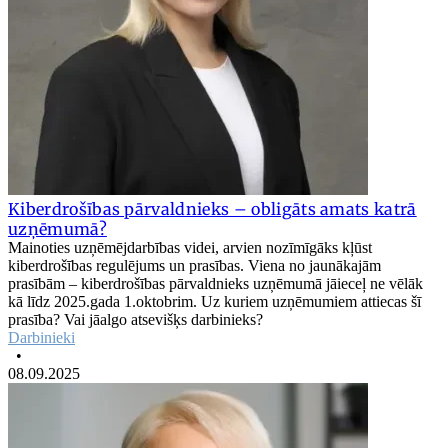
Kiberdrošības pārvaldnieks – obligāts amats katrā
uzņēmumā?
Mainoties uzņēmējdarbības videi, arvien nozīmīgāks kļūst
kiberdrošības regulējums un prasības. Viena no jaunākajām
prasībām – kiberdrošības pārvaldnieks uzņēmumā jāieceļ ne vēlāk
kā līdz 2025.gada 1.oktobrim. Uz kuriem uzņēmumiem attiecas šī
prasība? Vai jāalgo atsevišķs darbinieks?
Darbinieki
•
08.09.2025