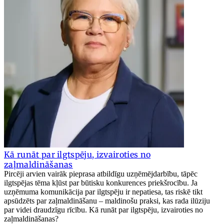
Kā runāt par ilgtspēju, izvairoties no
zaļmaldināšanas
Pircēji arvien vairāk pieprasa atbildīgu uzņēmējdarbību, tāpēc
ilgtspējas tēma kļūst par būtisku konkurences priekšrocību. Ja
uzņēmuma komunikācija par ilgtspēju ir nepatiesa, tas riskē tikt
apsūdzēts par zaļmaldināšanu – maldinošu praksi, kas rada ilūziju
par videi draudzīgu rīcību. Kā runāt par ilgtspēju, izvairoties no
zaļmaldināšanas?