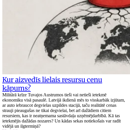
Kur aizvedīs lielais resursu cenu
kāpums?
Militārā krīze Tuvajos Austrumos tieši vai netieši ietekmē
ekonomiku visā pasaulē. Latvijā ikdienā mēs to visskarbāk izjūtam,
ar auto iebraucot degvielas uzpildes stacijā, taču realitātē cenas
strauji pieaugušas ne tikai degvielai, bet arī dažādiem citiem
resursiem, kas ir neatņemama sastāvdaļa uzņēmējdarbībā. Kā tas
ietekmējis dažādas nozares? Un kādas sekas notiekošais var radīt
vidējā un ilgtermiņā?