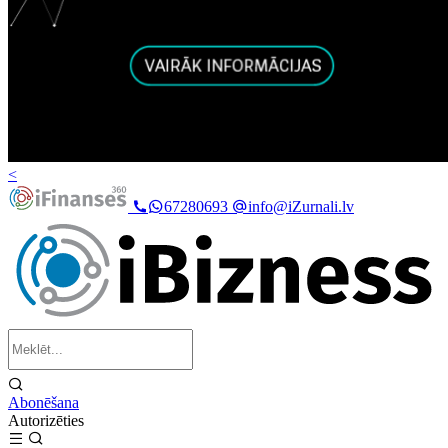
<
67280693
info@iZurnali.lv
Abonēšana
Autorizēties