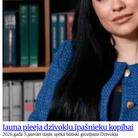
Jauna pieeja dzīvokļu īpašnieku kopībai
2026.gada 5.janvārī stājās spēkā būtiski grozījumi Dzīvokļa