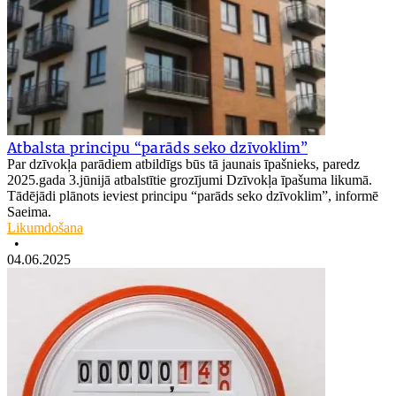
Atbalsta principu “parāds seko dzīvoklim”
Par dzīvokļa parādiem atbildīgs būs tā jaunais īpašnieks, paredz
2025.gada 3.jūnijā atbalstītie grozījumi Dzīvokļa īpašuma likumā.
Tādējādi plānots ieviest principu “parāds seko dzīvoklim”, informē
Saeima.
Likumdošana
•
04.06.2025