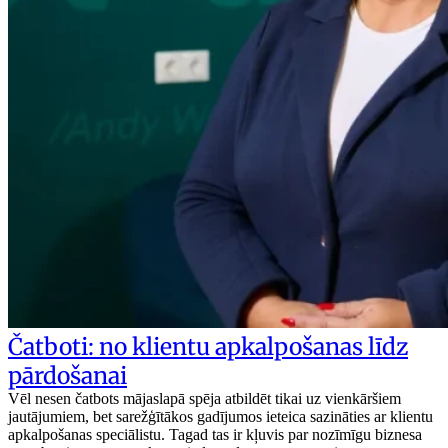
Čatboti: no klientu apkalpošanas līdz
pārdošanai
Vēl nesen čatbots mājaslapā spēja atbildēt tikai uz vienkāršiem
jautājumiem, bet sarežģītākos gadījumos ieteica sazināties ar klientu
apkalpošanas speciālistu. Tagad tas ir kļuvis par nozīmīgu biznesa