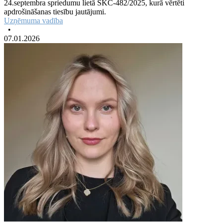
24.septembra spriedumu lietā SKC-482/2025, kurā vērtēti
apdrošināšanas tiesību jautājumi.
Uzņēmuma vadība
•
07.01.2026