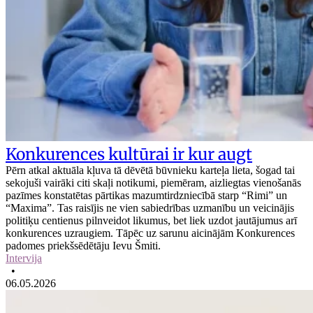
Konkurences kultūrai ir kur augt
Pērn atkal aktuāla kļuva tā dēvētā būvnieku karteļa lieta, šogad tai
sekojuši vairāki citi skaļi notikumi, piemēram, aizliegtas vienošanās
pazīmes konstatētas pārtikas mazumtirdzniecībā starp “Rimi” un
“Maxima”. Tas raisījis ne vien sabiedrības uzmanību un veicinājis
politiķu centienus pilnveidot likumus, bet liek uzdot jautājumus arī
konkurences uzraugiem. Tāpēc uz sarunu aicinājām Konkurences
padomes priekšsēdētāju Ievu Šmiti.
Intervija
•
06.05.2026