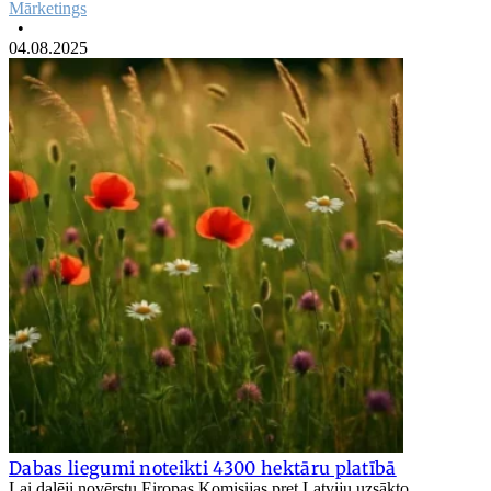
Mārketings
•
04.08.2025
Dabas liegumi noteikti 4300 hektāru platībā
Lai daļēji novērstu Eiropas Komisijas pret Latviju uzsākto