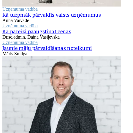
Uzņēmuma vadība
Kā turpmāk pārvaldīs valsts uzņēmumus
Anna Vaivade
Uzņēmuma vadība
Kā pareizi paaugstināt cenas
Dr.sc.admin. Daina Vasiļevska
Uzņēmuma vadība
Jaunie māju pārvaldīšanas noteikumi
Māris Smilga