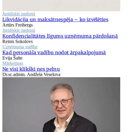
Juridiskie padomi
Likvidācija un maksātnespēja – ko izvēlēties
Artūrs Freibergs
Juridiskie padomi
Konfidencialitātes līgums uzņēmuma pārdošanā
Reinis Sokolovs
Uzņēmuma vadība
Kad personāla vadību nodot ārpakalpojumā
Evija Šalte
Mārketings
Ne visi klikšķi nes peļņu
Dr.sc.admin. Andžela Veselova