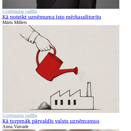
Uzņēmuma vadība
Kā noteikt uzņēmuma īsto mērķauditoriju
Māris Millers
Uzņēmuma vadība
Kā turpmāk pārvaldīs valsts uzņēmumus
Anna Vaivade