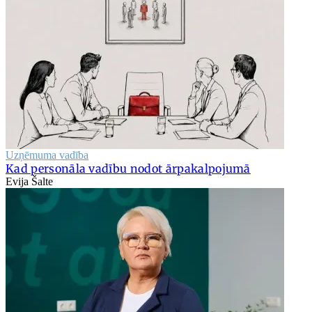
Uzņēmuma vadība
Kad personāla vadību nodot ārpakalpojumā
Evija Šalte