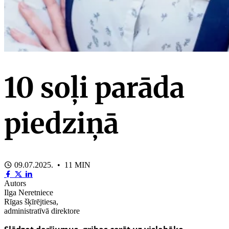
10 soļi parāda
piedziņā
09.07.2025. • 11 MIN
Autors
Ilga Neretniece
Rīgas šķīrējtiesa,
administratīvā direktore