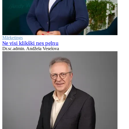
Mārketings
Ne visi klikšķi nes peļņu
Dr.sc.admin. Andžela Veselova