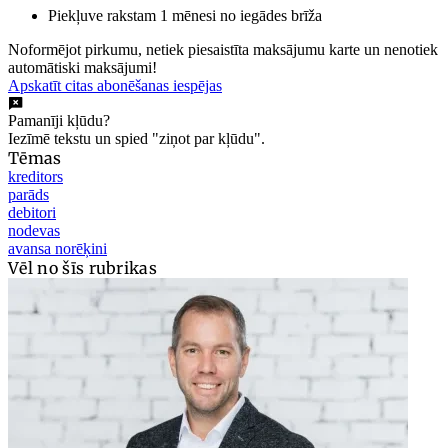
Piekļuve rakstam 1 mēnesi no iegādes brīža
Noformējot pirkumu, netiek piesaistīta maksājumu karte un nenotiek
automātiski maksājumi!
Apskatīt citas abonēšanas iespējas
Pamanīji kļūdu?
Iezīmē tekstu un spied "ziņot par kļūdu".
Tēmas
kreditors
parāds
debitori
nodevas
avansa norēķini
Vēl no šīs rubrikas