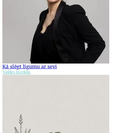
Kā slēgt līgumu ar sevi
Valdes loceklis