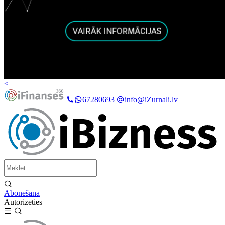
<
67280693
info@iZurnali.lv
Abonēšana
Autorizēties