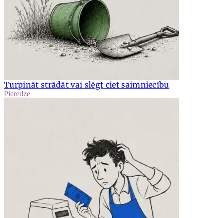
Turpināt strādāt vai slēgt ciet saimniecību
Pieredze