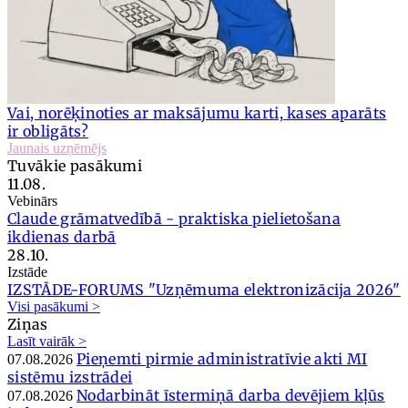
Vai, norēķinoties ar maksājumu karti, kases aparāts
ir obligāts?
Jaunais uzņēmējs
Tuvākie pasākumi
11.08.
Vebinārs
Claude grāmatvedībā - praktiska pielietošana
ikdienas darbā
28.10.
Izstāde
IZSTĀDE-FORUMS "Uzņēmuma elektronizācija 2026"
Visi pasākumi >
Ziņas
Lasīt vairāk >
Pieņemti pirmie administratīvie akti MI
07.08.2026
sistēmu izstrādei
Nodarbināt īstermiņā darba devējiem kļūs
07.08.2026