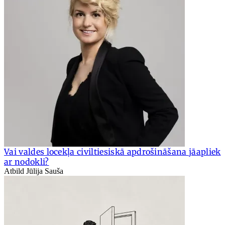
Vai valdes locekļa civiltiesiskā apdrošināšana jāapliek
ar nodokli?
Atbild Jūlija Sauša