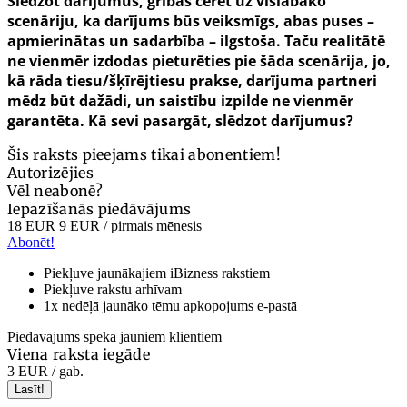
Slēdzot darījumus, gribas cerēt uz vislabāko
scenāriju, ka darījums būs veiksmīgs, abas puses –
apmierinātas un sadarbība – ilgstoša. Taču realitātē
ne vienmēr izdodas pieturēties pie šāda scenārija, jo,
kā rāda tiesu/šķīrējtiesu prakse, darījuma partneri
mēdz būt dažādi, un saistību izpilde ne vienmēr
garantēta. Kā sevi pasargāt, slēdzot darījumus?
Šis raksts pieejams tikai abonentiem!
Autorizējies
Vēl neabonē?
Iepazīšanās piedāvājums
18 EUR
9 EUR
/ pirmais mēnesis
Abonēt!
Piekļuve jaunākajiem iBizness rakstiem
Piekļuve rakstu arhīvam
1x nedēļā jaunāko tēmu apkopojums e-pastā
Piedāvājums spēkā jauniem klientiem
Viena raksta iegāde
3 EUR
/ gab.
Lasīt!