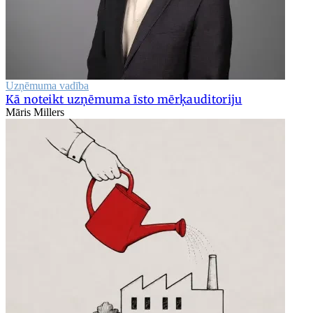
Uzņēmuma vadība
Kā noteikt uzņēmuma īsto mērķauditoriju
Māris Millers