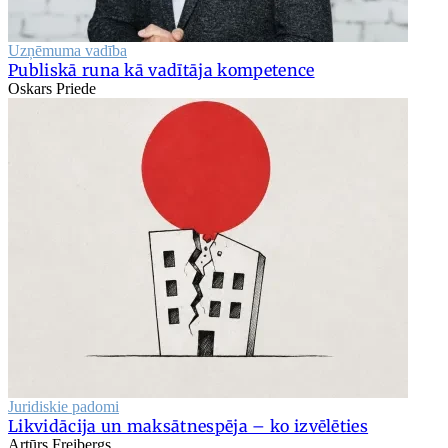
Uzņēmuma vadība
Publiskā runa kā vadītāja kompetence
Oskars Priede
Juridiskie padomi
Likvidācija un maksātnespēja – ko izvēlēties
Artūrs Freibergs