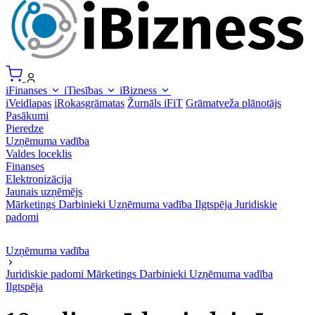
iFinanses
iTiesības
iBizness
iVeidlapas
iRokasgrāmatas
Žurnāls iFiT
Grāmatveža plānotājs
Pasākumi
Pieredze
Uzņēmuma vadība
Valdes loceklis
Finanses
Elektronizācija
Jaunais uzņēmējs
Mārketings
Darbinieki
Uzņēmuma vadība
Ilgtspēja
Juridiskie
padomi
Uzņēmuma vadība
Juridiskie padomi
Mārketings
Darbinieki
Uzņēmuma vadība
Ilgtspēja