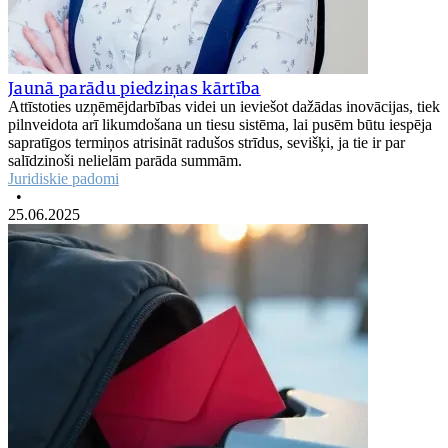
Jaunā parādu piedziņas kārtība
Attīstoties uzņēmējdarbības videi un ieviešot dažādas inovācijas, tiek
pilnveidota arī likumdošana un tiesu sistēma, lai pusēm būtu iespēja
sapratīgos termiņos atrisināt radušos strīdus, sevišķi, ja tie ir par
salīdzinoši nelielām parāda summām.
Juridiskie padomi
•
25.06.2025