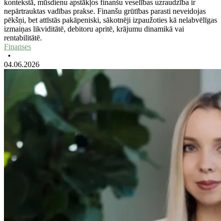
kontekstā, mūsdienu apstākļos finanšu veselības uzraudzība ir
nepārtrauktas vadības prakse. Finanšu grūtības parasti neveidojas
pēkšņi, bet attīstās pakāpeniski, sākotnēji izpaužoties kā nelabvēlīgas
izmaiņas likviditātē, debitoru apritē, krājumu dinamikā vai
rentabilitātē.
Finanses
•
04.06.2026