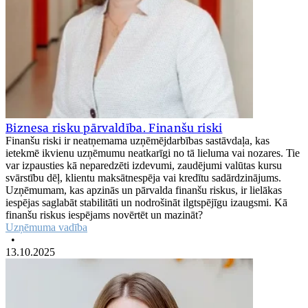
Biznesa risku pārvaldība. Finanšu riski
Finanšu riski ir neatņemama uzņēmējdarbības sastāvdaļa, kas
ietekmē ikvienu uzņēmumu neatkarīgi no tā lieluma vai nozares. Tie
var izpausties kā neparedzēti izdevumi, zaudējumi valūtas kursu
svārstību dēļ, klientu maksātnespēja vai kredītu sadārdzinājums.
Uzņēmumam, kas apzinās un pārvalda finanšu riskus, ir lielākas
iespējas saglabāt stabilitāti un nodrošināt ilgtspējīgu izaugsmi. Kā
finanšu riskus iespējams novērtēt un mazināt?
Uzņēmuma vadība
•
13.10.2025