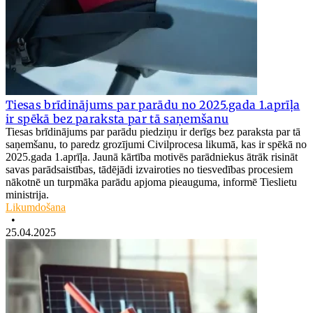
Tiesas brīdinājums par parādu no 2025.gada 1.aprīļa
ir spēkā bez paraksta par tā saņemšanu
Tiesas brīdinājums par parādu piedziņu ir derīgs bez paraksta par tā
saņemšanu, to paredz grozījumi Civilprocesa likumā, kas ir spēkā no
2025.gada 1.aprīļa. Jaunā kārtība motivēs parādniekus ātrāk risināt
savas parādsaistības, tādējādi izvairoties no tiesvedības procesiem
nākotnē un turpmāka parādu apjoma pieauguma, informē Tieslietu
ministrija.
Likumdošana
•
25.04.2025