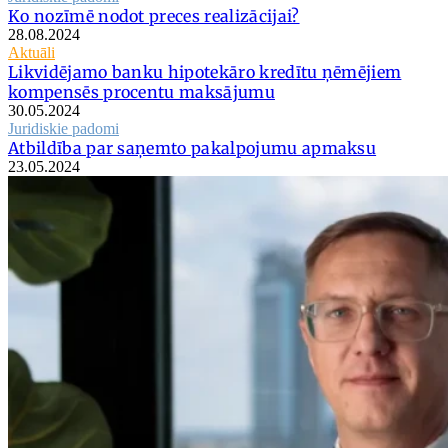
Ko nozīmē nodot preces realizācijai?
28.08.2024
Aktuāli
Likvidējamo banku hipotekāro kredītu ņēmējiem
kompensēs procentu maksājumu
30.05.2024
Juridiskie padomi
Atbildība par saņemto pakalpojumu apmaksu
23.05.2024