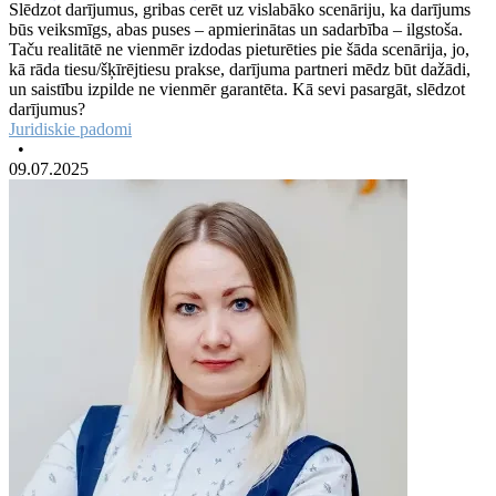
Slēdzot darījumus, gribas cerēt uz vislabāko scenāriju, ka darījums
būs veiksmīgs, abas puses – apmierinātas un sadarbība – ilgstoša.
Taču realitātē ne vienmēr izdodas pieturēties pie šāda scenārija, jo,
kā rāda tiesu/šķīrējtiesu prakse, darījuma partneri mēdz būt dažādi,
un saistību izpilde ne vienmēr garantēta. Kā sevi pasargāt, slēdzot
darījumus?
Juridiskie padomi
•
09.07.2025