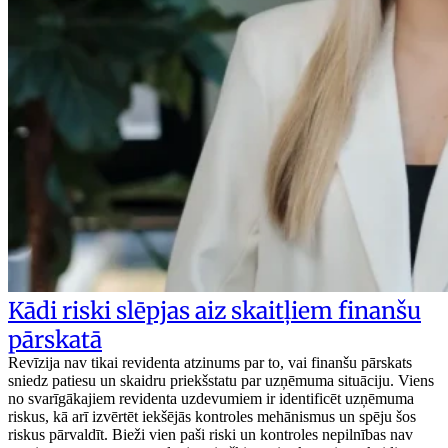
Kādi riski slēpjas aiz skaitļiem finanšu
pārskatā
Revīzija nav tikai revidenta atzinums par to, vai finanšu pārskats
sniedz patiesu un skaidru priekšstatu par uzņēmuma situāciju. Viens
no svarīgākajiem revidenta uzdevumiem ir identificēt uzņēmuma
riskus, kā arī izvērtēt iekšējās kontroles mehānismus un spēju šos
riskus pārvaldīt. Bieži vien paši riski un kontroles nepilnības nav