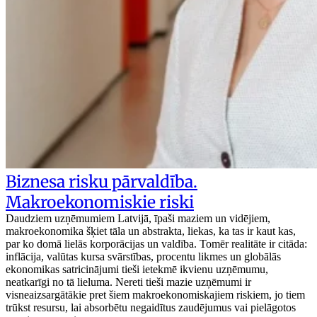
Biznesa risku pārvaldība.
Makroekonomiskie riski
Daudziem uzņēmumiem Latvijā, īpaši maziem un vidējiem,
makroekonomika šķiet tāla un abstrakta, liekas, ka tas ir kaut kas,
par ko domā lielās korporācijas un valdība. Tomēr realitāte ir citāda:
inflācija, valūtas kursa svārstības, procentu likmes un globālās
ekonomikas satricinājumi tieši ietekmē ikvienu uzņēmumu,
neatkarīgi no tā lieluma. Nereti tieši mazie uzņēmumi ir
visneaizsargātākie pret šiem makroekonomiskajiem riskiem, jo tiem
trūkst resursu, lai absorbētu negaidītus zaudējumus vai pielāgotos