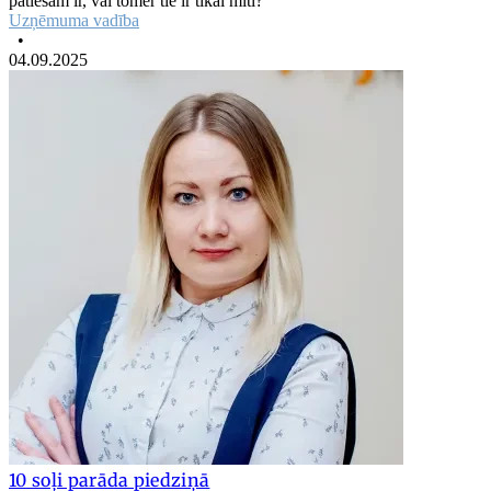
patiešām ir, vai tomēr tie ir tikai mīti?
Uzņēmuma vadība
•
04.09.2025
10 soļi parāda piedziņā