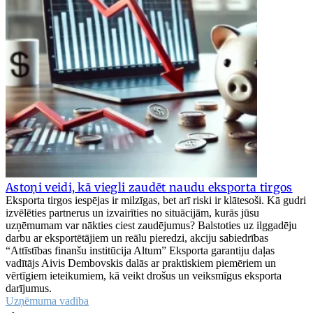
Astoņi veidi, kā viegli zaudēt naudu eksporta tirgos
Eksporta tirgos iespējas ir milzīgas, bet arī riski ir klātesoši. Kā gudri
izvēlēties partnerus un izvairīties no situācijām, kurās jūsu
uzņēmumam var nākties ciest zaudējumus? Balstoties uz ilggadēju
darbu ar eksportētājiem un reālu pieredzi, akciju sabiedrības
“Attīstības finanšu institūcija Altum” Eksporta garantiju daļas
vadītājs Aivis Dembovskis dalās ar praktiskiem piemēriem un
vērtīgiem ieteikumiem, kā veikt drošus un veiksmīgus eksporta
darījumus.
Uzņēmuma vadība