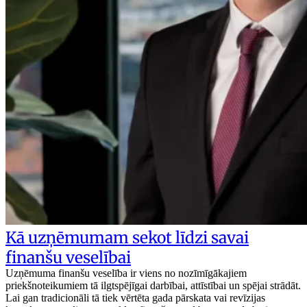
Kā uzņēmumam sekot līdzi savai
finanšu veselībai
Uzņēmuma finanšu veselība ir viens no nozīmīgākajiem
priekšnoteikumiem tā ilgtspējīgai darbībai, attīstībai un spējai strādāt.
Lai gan tradicionāli tā tiek vērtēta gada pārskata vai revīzijas