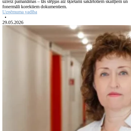
uzreiz pamanāmas – tās slēpjas aiz šķietami sakārtotiem skaitļiem un
fonermāli korektiem dokumentiem.
Uzņēmuma vadība
•
29.05.2026