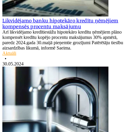
Likvidējamo banku hipotekāro kredītu ņēmējiem
kompensēs procentu maksājumu
Arī likvidējamo kredītiestāžu hipotekāro kredītu ņēmējiem plāno
kompensēt kredītu kopējo procentu maksājumus 30% apmērā,
paredz 2024.gada 30.maijā pieņemtie grozījumi Patērētāju tiesību
aizsardzības likumā, informē Saeima.
Aktuāli
•
30.05.2024