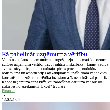
Kā palielināt uzņēmuma vērtību
Viens no izplatītākajiem mītiem – augoša peļņa automātiski nozīmē
augošu uzņēmuma vērtību. Taču realitāte ir skarbāka – kamēr vadība
svin sasniegtos ieņēmumu rādītājus pirms procentu, nodokļu,
nolietojuma un amortizācijas atskaitījumiem, īpašniekam var nākties
konstatēt, ka uzņēmuma vērtība investoru acīs nemainās vai pat krīt.
Kāpēc uzņēmuma cena biržā vai pārdošanas darījumā var būtiski
atšķirties no aprēķiniem “Excel” tabulās?
Finanses
•
12.02.2026