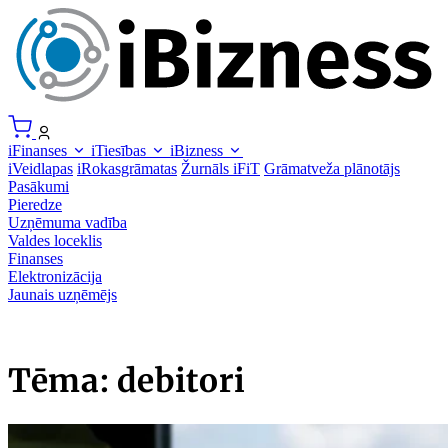
iFinanses
iTiesības
iBizness
iVeidlapas
iRokasgrāmatas
Žurnāls iFiT
Grāmatveža plānotājs
Pasākumi
Pieredze
Uzņēmuma vadība
Valdes loceklis
Finanses
Elektronizācija
Jaunais uzņēmējs
Tēma: debitori