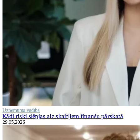
Uzņēmuma vadība
Kādi riski slēpjas aiz skaitļiem finanšu pārskatā
29.05.2026