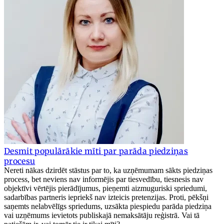
Desmit populārākie mīti par parāda piedziņas
procesu
Nereti nākas dzirdēt stāstus par to, ka uzņēmumam sākts piedziņas
process, bet neviens nav informējis par tiesvedību, tiesnesis nav
objektīvi vērtējis pierādījumus, pieņemti aizmuguriski spriedumi,
sadarbības partneris iepriekš nav izteicis pretenzijas. Proti, pēkšņi
saņemts nelabvēlīgs spriedums, uzsākta piespiedu parāda piedziņa
vai uzņēmums ievietots publiskajā nemaksātāju reģistrā. Vai tā