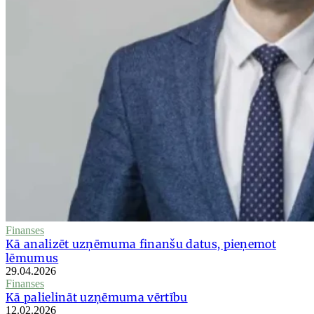
Finanses
Kā analizēt uzņēmuma finanšu datus, pieņemot
lēmumus
29.04.2026
Finanses
Kā palielināt uzņēmuma vērtību
12.02.2026