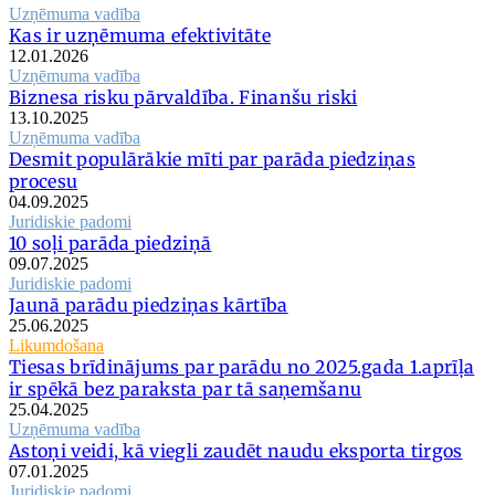
Uzņēmuma vadība
Kas ir uzņēmuma efektivitāte
12.01.2026
Uzņēmuma vadība
Biznesa risku pārvaldība. Finanšu riski
13.10.2025
Uzņēmuma vadība
Desmit populārākie mīti par parāda piedziņas
procesu
04.09.2025
Juridiskie padomi
10 soļi parāda piedziņā
09.07.2025
Juridiskie padomi
Jaunā parādu piedziņas kārtība
25.06.2025
Likumdošana
Tiesas brīdinājums par parādu no 2025.gada 1.aprīļa
ir spēkā bez paraksta par tā saņemšanu
25.04.2025
Uzņēmuma vadība
Astoņi veidi, kā viegli zaudēt naudu eksporta tirgos
07.01.2025
Juridiskie padomi