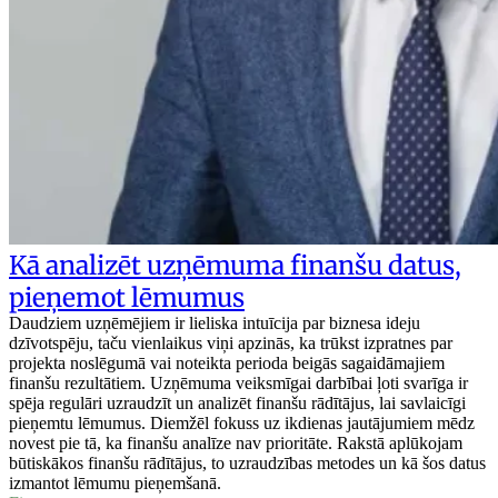
Kā analizēt uzņēmuma finanšu datus,
pieņemot lēmumus
Daudziem uzņēmējiem ir lieliska intuīcija par biznesa ideju
dzīvotspēju, taču vienlaikus viņi apzinās, ka trūkst izpratnes par
projekta noslēgumā vai noteikta perioda beigās sagaidāmajiem
finanšu rezultātiem. Uzņēmuma veiksmīgai darbībai ļoti svarīga ir
spēja regulāri uzraudzīt un analizēt finanšu rādītājus, lai savlaicīgi
pieņemtu lēmumus. Diemžēl fokuss uz ikdienas jautājumiem mēdz
novest pie tā, ka finanšu analīze nav prioritāte. Rakstā aplūkojam
būtiskākos finanšu rādītājus, to uzraudzības metodes un kā šos datus
izmantot lēmumu pieņemšanā.