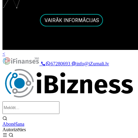
<
67280693
info@iZurnali.lv
Abonēšana
Autorizēties