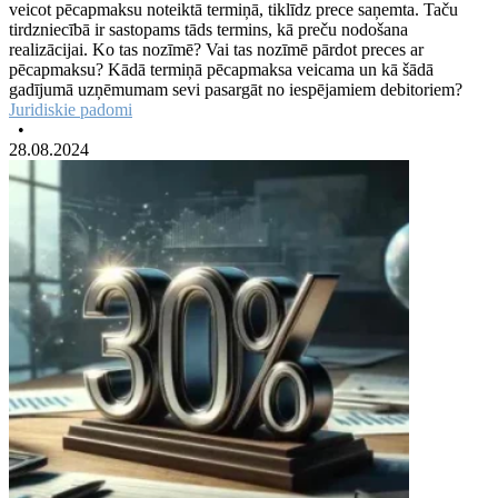
veicot pēcapmaksu noteiktā termiņā, tiklīdz prece saņemta. Taču
tirdzniecībā ir sastopams tāds termins, kā preču nodošana
realizācijai. Ko tas nozīmē? Vai tas nozīmē pārdot preces ar
pēcapmaksu? Kādā termiņā pēcapmaksa veicama un kā šādā
gadījumā uzņēmumam sevi pasargāt no iespējamiem debitoriem?
Juridiskie padomi
•
28.08.2024