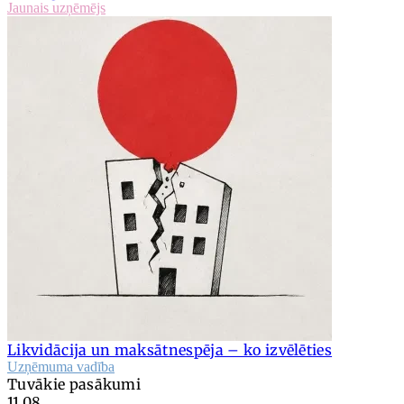
Jaunais uzņēmējs
Likvidācija un maksātnespēja – ko izvēlēties
Uzņēmuma vadība
Tuvākie pasākumi
11.08.