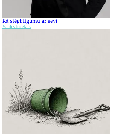
Kā slēgt līgumu ar sevi
Valdes loceklis