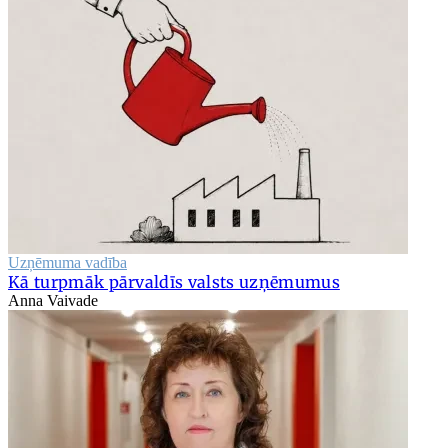
Uzņēmuma vadība
Kā turpmāk pārvaldīs valsts uzņēmumus
Anna Vaivade