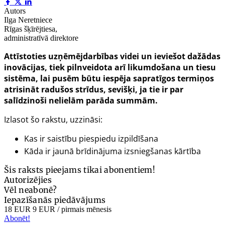
Autors
Ilga Neretniece
Rīgas šķīrējtiesa,
administratīvā direktore
Attīstoties uzņēmējdarbības videi un ieviešot dažādas
inovācijas, tiek pilnveidota arī likumdošana un tiesu
sistēma, lai pusēm būtu iespēja sapratīgos termiņos
atrisināt radušos strīdus, sevišķi, ja tie ir par
salīdzinoši nelielām parāda summām.
Izlasot šo rakstu, uzzināsi:
Kas ir saistību piespiedu izpildīšana
Kāda ir jaunā brīdinājuma izsniegšanas kārtība
Šis raksts pieejams tikai abonentiem!
Autorizējies
Vēl neabonē?
Iepazīšanās piedāvājums
18 EUR
9 EUR
/ pirmais mēnesis
Abonēt!