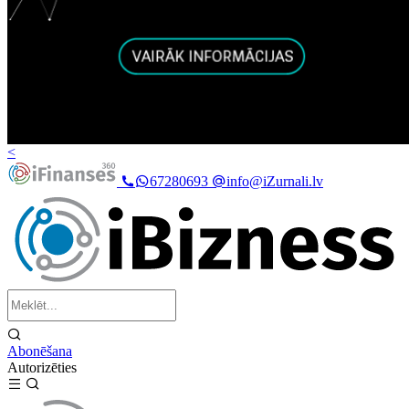
<
67280693
info@iZurnali.lv
Abonēšana
Autorizēties