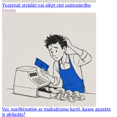
Turpināt strādāt vai slēgt ciet saimniecību
Pieredze
Vai, norēķinoties ar maksājumu karti, kases aparāts
ir obligāts?