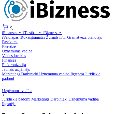
iFinanses
iTiesības
iBizness
iVeidlapas
iRokasgrāmatas
Žurnāls iFiT
Grāmatveža plānotājs
Pasākumi
Pieredze
Uzņēmuma vadība
Valdes loceklis
Finanses
Elektronizācija
Jaunais uzņēmējs
Mārketings
Darbinieki
Uzņēmuma vadība
Ilgtspēja
Juridiskie
padomi
Uzņēmuma vadība
Juridiskie padomi
Mārketings
Darbinieki
Uzņēmuma vadība
Ilgtspēja