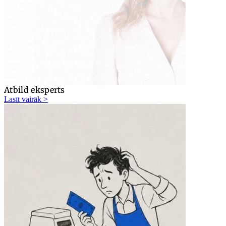
Atbild eksperts
Lasīt vairāk >