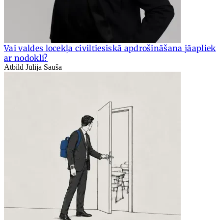
Vai valdes locekļa civiltiesiskā apdrošināšana jāapliek
ar nodokli?
Atbild Jūlija Sauša