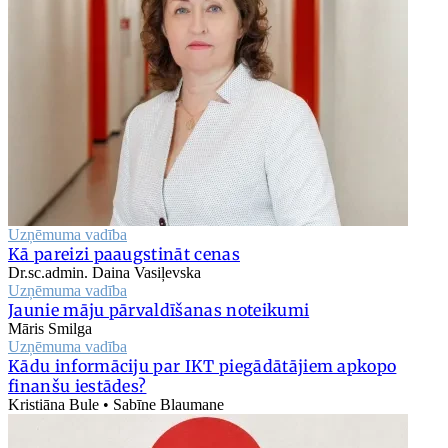
Uzņēmuma vadība
Kā pareizi paaugstināt cenas
Dr.sc.admin. Daina Vasiļevska
Uzņēmuma vadība
Jaunie māju pārvaldīšanas noteikumi
Māris Smilga
Uzņēmuma vadība
Kādu informāciju par IKT piegādātājiem apkopo
finanšu iestādes?
Kristiāna Bule • Sabīne Blaumane