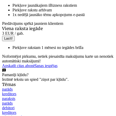
Piekļuve jaunākajiem iBizness rakstiem
Piekļuve rakstu arhīvam
1x nedēļā jaunāko tēmu apkopojums e-pastā
Piedāvājums spēkā jauniem klientiem
Viena raksta iegāde
3 EUR
/ gab.
Lasīt!
Piekļuve rakstam 1 mēnesi no iegādes brīža
Noformējot pirkumu, netiek piesaistīta maksājumu karte un nenotiek
automātiski maksājumi!
Apskatīt citas abonēšanas iespējas
Pamanīji kļūdu?
Iezīmē tekstu un spied "ziņot par kļūdu".
Tēmas
parāds
kreditors
paraksts
parāds
debitori
kreditors