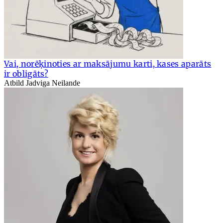
Vai, norēķinoties ar maksājumu karti, kases aparāts
ir obligāts?
Atbild Jadviga Neilande