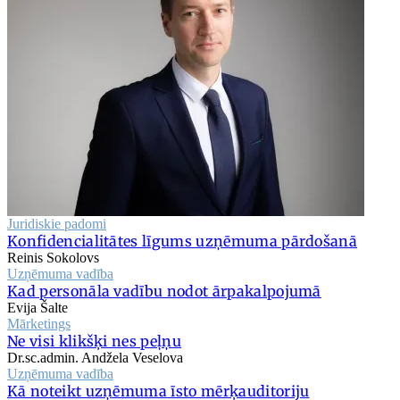
Juridiskie padomi
Konfidencialitātes līgums uzņēmuma pārdošanā
Reinis Sokolovs
Uzņēmuma vadība
Kad personāla vadību nodot ārpakalpojumā
Evija Šalte
Mārketings
Ne visi klikšķi nes peļņu
Dr.sc.admin. Andžela Veselova
Uzņēmuma vadība
Kā noteikt uzņēmuma īsto mērķauditoriju