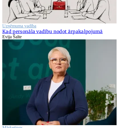
Uzņēmuma vadība
Kad personāla vadību nodot ārpakalpojumā
Evija Šalte
Mārketings