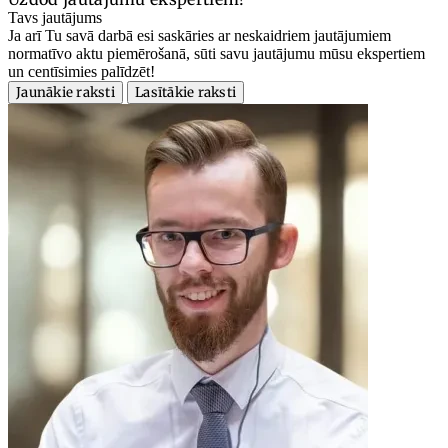
Tavs jautājums
Ja arī Tu savā darbā esi saskāries ar neskaidriem jautājumiem
normatīvo aktu piemērošanā, sūti savu jautājumu mūsu ekspertiem
un centīsimies palīdzēt!
Jaunākie raksti
Lasītākie raksti