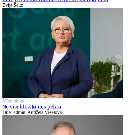
Evija Šalte
Mārketings
Ne visi klikšķi nes peļņu
Dr.sc.admin. Andžela Veselova