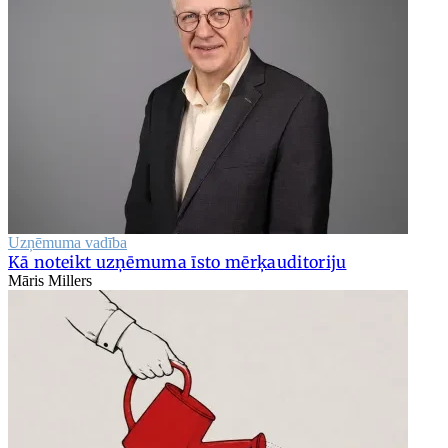
Uzņēmuma vadība
Kā noteikt uzņēmuma īsto mērķauditoriju
Māris Millers