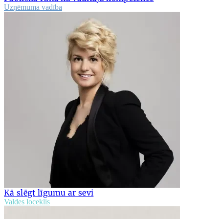
Uzņēmuma vadība
Kā slēgt līgumu ar sevi
Valdes loceklis