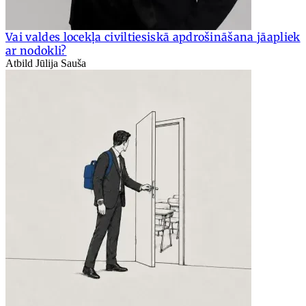
Vai valdes locekļa civiltiesiskā apdrošināšana jāapliek
ar nodokli?
Atbild Jūlija Sauša