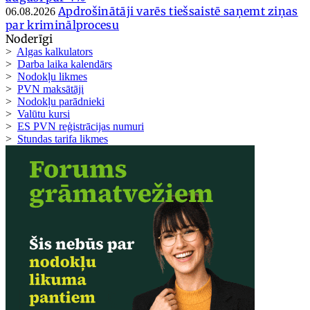
Apdrošinātāji varēs tiešsaistē saņemt ziņas
06.08.2026
par kriminālprocesu
Noderīgi
>
Algas kalkulators
>
Darba laika kalendārs
>
Nodokļu likmes
>
PVN maksātāji
>
Nodokļu parādnieki
>
Valūtu kursi
>
ES PVN reģistrācijas numuri
>
Stundas tarifa likmes