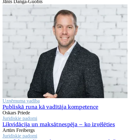
Jānis Danga-Guobis
Uzņēmuma vadība
Publiskā runa kā vadītāja kompetence
Oskars Priede
Juridiskie padomi
Likvidācija un maksātnespēja – ko izvēlēties
Artūrs Freibergs
Juridiskie padomi