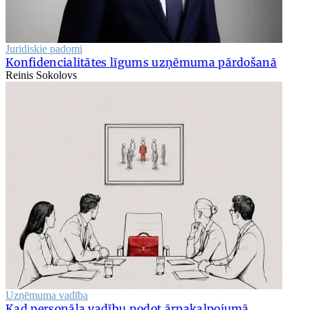
Juridiskie padomi
Konfidencialitātes līgums uzņēmuma pārdošanā
Reinis Sokolovs
Uzņēmuma vadība
Kad personāla vadību nodot ārpakalpojumā