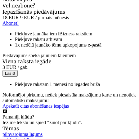
Vēl neabonē?
Iepazīšanās piedāvājums
18 EUR
9 EUR
/ pirmais mēnesis
Abonēt!
Piekļuve jaunākajiem iBizness rakstiem
Piekļuve rakstu arhīvam
1x nedēļā jaunāko tēmu apkopojums e-pastā
Piedāvājums spēkā jauniem klientiem
Viena raksta iegāde
3 EUR
/ gab.
Lasīt!
Piekļuve rakstam 1 mēnesi no iegādes brīža
Noformējot pirkumu, netiek piesaistīta maksājumu karte un nenotiek
automātiski maksājumi!
Apskatīt citas abonēšanas iespējas
Pamanīji kļūdu?
Iezīmē tekstu un spied "ziņot par kļūdu".
Tēmas
pilnvarojuma līgums