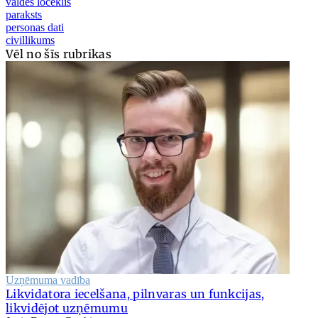
valdes loceklis
paraksts
personas dati
civillikums
Vēl no šīs rubrikas
Uzņēmuma vadība
Likvidatora iecelšana, pilnvaras un funkcijas,
likvidējot uzņēmumu