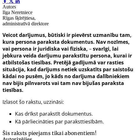
Autors
Ilga Neretniece
Rīgas šķīrējtiesa,
administratīvā direktore
Veicot darījumus, būtiski ir pievērst uzmanību tam,
kura persona paraksta dokumentus. Nav nozīmes,
vai persona ir juridiska vai fiziska,
–
svarīgi, lai
jebkura veida darījumu parakstītu persona, kurai ir
atbilstošas tiesības. Pretējā gadījumā var rasties
situācija, kad darījums netiek uzskatīts par saistošu
kādai no pusēm, jo kāds no darījuma dalībniekiem
nav bijis pilnvarots vai tam nav bijušas paraksta
tiesības.
Izlasot šo rakstu, uzzināsi:
Kas drīkst parakstīt dokumentus.
Kā pārliecināties par paraksttiesībām.
Šis raksts pieejams tikai abonentiem!
Autorizējies