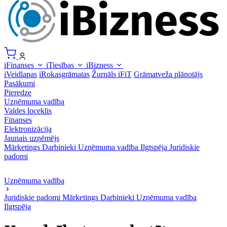
iFinanses
iTiesības
iBizness
iVeidlapas
iRokasgrāmatas
Žurnāls iFiT
Grāmatveža plānotājs
Pasākumi
Pieredze
Uzņēmuma vadība
Valdes loceklis
Finanses
Elektronizācija
Jaunais uzņēmējs
Mārketings
Darbinieki
Uzņēmuma vadība
Ilgtspēja
Juridiskie
padomi
Uzņēmuma vadība
Juridiskie padomi
Mārketings
Darbinieki
Uzņēmuma vadība
Ilgtspēja