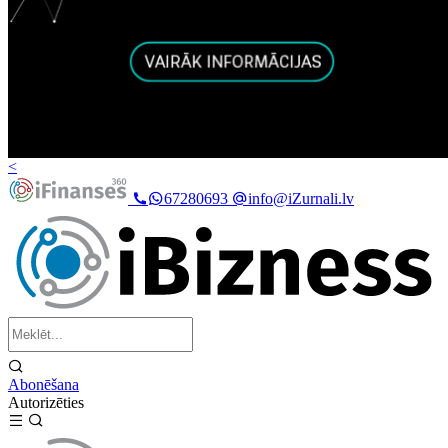
<
67280693
info@iZurnali.lv
Abonēšana
Autorizēties