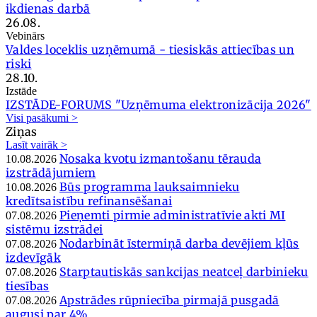
ikdienas darbā
26.08.
Vebinārs
Valdes loceklis uzņēmumā - tiesiskās attiecības un
riski
28.10.
Izstāde
IZSTĀDE-FORUMS "Uzņēmuma elektronizācija 2026"
Visi pasākumi >
Ziņas
Lasīt vairāk >
Nosaka kvotu izmantošanu tērauda
10.08.2026
izstrādājumiem
Būs programma lauksaimnieku
10.08.2026
kredītsaistību refinansēšanai
Pieņemti pirmie administratīvie akti MI
07.08.2026
sistēmu izstrādei
Nodarbināt īstermiņā darba devējiem kļūs
07.08.2026
izdevīgāk
Starptautiskās sankcijas neatceļ darbinieku
07.08.2026
tiesības
Apstrādes rūpniecība pirmajā pusgadā
07.08.2026
augusi par 4%