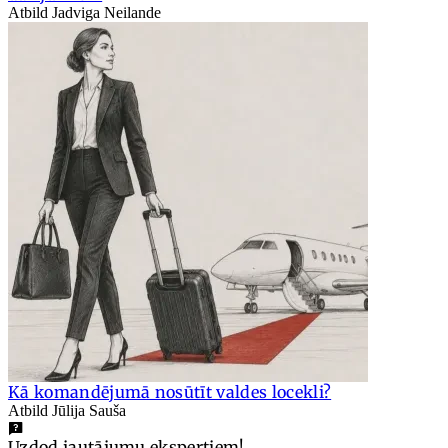
Atbild Jadviga Neilande
Kā komandējumā nosūtīt valdes locekli?
Atbild Jūlija Sauša
Uzdod jautājumu ekspertiem!