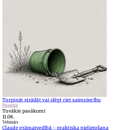
Turpināt strādāt vai slēgt ciet saimniecību
Pieredze
Tuvākie pasākumi
11.08.
Vebinārs
Claude grāmatvedībā - praktiska pielietošana