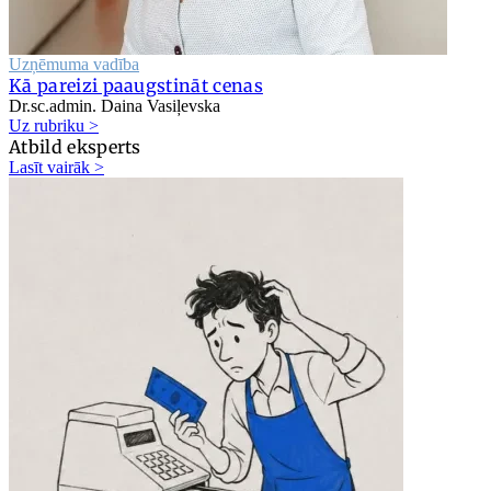
Uzņēmuma vadība
Kā pareizi paaugstināt cenas
Dr.sc.admin. Daina Vasiļevska
Uz rubriku >
Atbild eksperts
Lasīt vairāk >