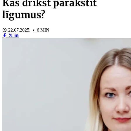
Kas drīkst parakstīt
līgumus?
22.07.2025. • 6 MIN