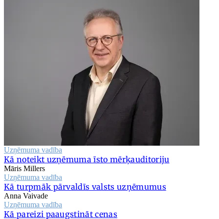
Uzņēmuma vadība
Kā noteikt uzņēmuma īsto mērķauditoriju
Māris Millers
Uzņēmuma vadība
Kā turpmāk pārvaldīs valsts uzņēmumus
Anna Vaivade
Uzņēmuma vadība
Kā pareizi paaugstināt cenas