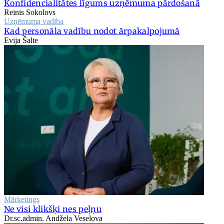
Konfidencialitātes līgums uzņēmuma pārdošanā
Reinis Sokolovs
Uzņēmuma vadība
Kad personāla vadību nodot ārpakalpojumā
Evija Šalte
Mārketings
Ne visi klikšķi nes peļņu
Dr.sc.admin. Andžela Veselova