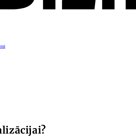
umi
lizācijai?