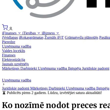
iFinanses
iTiesības
iBizness
iVeidlapas
iRokasgrāmatas
Žurnāls iFiT
Grāmatveža plānotājs
Pasāk
Pieredze
Uzņēmuma vadība
Valdes loceklis
Finanses
Elektronizācija
Jaunais uzņēmējs
Mārketings
Darbinieki
Uzņēmuma vadība
Ilgtspēja
Juridiskie padomi
Uzņēmuma vadība
Juridiskie padomi
Mārketings
Darbinieki
Uzņēmuma vadība
Ilgtspēja
Publicēts pirms 2 gadiem. Lūdzu, izvērtējiet satura aktualitāti!
Ko nozīmē nodot preces rea