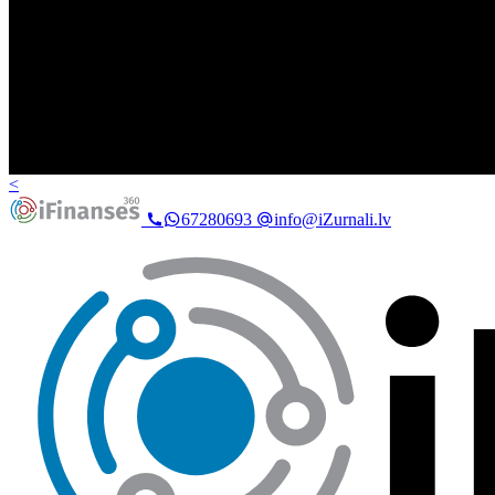
<
67280693
info@iZurnali.lv