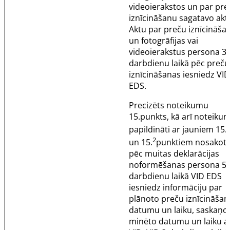
videoierakstos un par pre
iznīcināšanu sagatavo akt
Aktu par preču iznīcināša
un fotogrāfijas vai
videoierakstus persona 3
darbdienu laikā pēc preču
iznīcināšanas iesniedz VID
EDS.
Precizēts noteikumu
15.punkts
, kā arī noteikum
papildināti ar jauniem
15.
2
un
15.
punktiem
nosakot,
pēc muitas deklarācijas
noformēšanas persona 5
darbdienu laikā VID EDS
iesniedz informāciju par
plānoto preču iznīcināšan
datumu un laiku, saskaņo
minēto datumu un laiku a