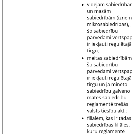
vidējām sabiedrībā
un mazām
sabiedrībām (izņem
mikrosabiedrības), j
šo sabiedrību
pārvedami vērtspapī
ir iekļauti regulētajā
tirgū;
meitas sabiedrībām, 
šo sabiedrību
pārvedami vērtspapī
ir iekļauti regulētajā
tirgū un ja minēto
sabiedrību galveno
mātes sabiedrību
reglamentē trešās
valsts tiesību akti;
filiālēm, kas ir tādas
sabiedrības filiāles,
kuru reglamentē