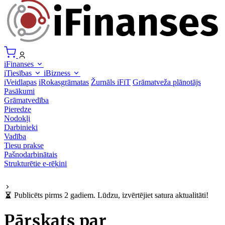
iFinanses
iTiesības
iBizness
iVeidlapas
iRokasgrāmatas
Žurnāls iFiT
Grāmatveža plānotājs
Pasākumi
Grāmatvedība
Pieredze
Nodokļi
Darbinieki
Vadība
Tiesu prakse
Pašnodarbinātais
Strukturētie e-rēķini
Publicēts pirms 2 gadiem. Lūdzu, izvērtējiet satura aktualitāti!
Pārskats par