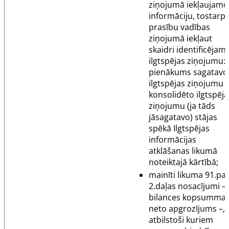
ziņojumā iekļaujamo
informāciju, tostarp
prasību vadības
ziņojumā iekļaut
skaidri identificējam
ilgtspējas ziņojumu:
pienākums sagatavo
ilgtspējas ziņojumu 
konsolidēto ilgtspēja
ziņojumu (ja tāds
jāsagatavo) stājas
spēkā Ilgtspējas
informācijas
atklāšanas likumā
noteiktajā kārtībā;
mainīti likuma
91.pa
2.daļas nosacījumi –
bilances kopsumma
neto apgrozījums –,
atbilstoši kuriem