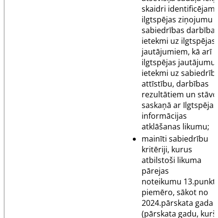
skaidri identificējam
ilgtspējas ziņojumu 
sabiedrības darbība
ietekmi uz ilgtspējas
jautājumiem, kā arī
ilgtspējas jautājumu
ietekmi uz sabiedrīb
attīstību, darbības
rezultātiem un stāvo
saskaņā ar Ilgtspējas
informācijas
atklāšanas likumu;
mainīti sabiedrību
kritēriji, kurus
atbilstoši likuma
pārejas
noteikumu
13.punk
piemēro, sākot no
2024.pārskata gada
(pārskata gadu, kurš