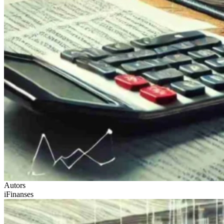
Autors
iFinanses