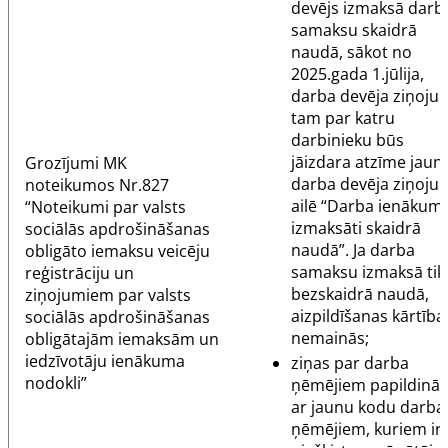
devējs izmaksā darb
samaksu skaidrā
naudā, sākot no
2025.gada 1.jūlija,
darba devēja ziņoju
tam par katru
darbinieku būs
jāizdara atzīme jaun
Grozījumi
MK
darba devēja ziņoju
noteikumos Nr.827
ailē “Darba ienākumi
“Noteikumi par valsts
izmaksāti skaidrā
sociālās apdrošināšanas
naudā”. Ja darba
obligāto iemaksu veicēju
samaksu izmaksā tik
reģistrāciju un
bezskaidrā naudā,
ziņojumiem par valsts
aizpildīšanas kārtība
sociālās apdrošināšanas
nemainās;
obligātajām iemaksām un
iedzīvotāju ienākuma
ziņas par darba
nodokli”
ņēmējiem papildināt
ar jaunu kodu darba
ņēmējiem, kuriem ir