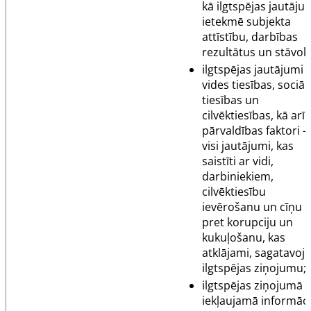
kā ilgtspējas jautāju
ietekmē subjekta
attīstību, darbības
rezultātus un stāvokl
ilgtspējas jautājumi i
vides tiesības, sociāl
tiesības un
cilvēktiesības, kā arī
pārvaldības faktori –
visi jautājumi, kas
saistīti ar vidi,
darbiniekiem,
cilvēktiesību
ievērošanu un cīņu
pret korupciju un
kukuļošanu, kas
atklājami, sagatavojo
ilgtspējas ziņojumu;
ilgtspējas ziņojumā
iekļaujamā informāci