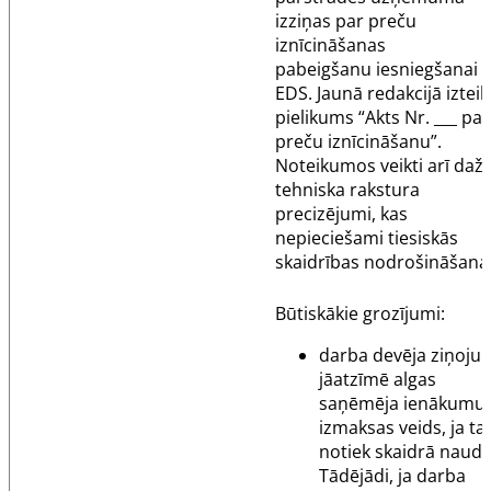
izziņas par preču
iznīcināšanas
pabeigšanu iesniegšanai 
EDS. Jaunā redakcijā izteik
pielikums “Akts Nr. ___ par
preču iznīcināšanu”.
Noteikumos veikti arī daž
tehniska rakstura
precizējumi, kas
nepieciešami tiesiskās
skaidrības nodrošināšanai
Būtiskākie grozījumi:
darba devēja ziņoju
jāatzīmē algas
saņēmēja ienākumu
izmaksas veids, ja ta
notiek skaidrā naudā
Tādējādi, ja darba