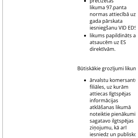
precizētas
likuma
97.panta
normas attiecībā uz
gada pārskata
iesniegšanu VID EDS
likums papildināts ar
atsaucēm uz ES
direktīvām.
Būtiskākie grozījumi likum
ārvalstu komersantu
filiāles, uz kurām
attiecas Ilgtspējas
informācijas
atklāšanas likumā
noteiktie pienākumi,
sagatavo ilgtspējas
ziņojumu, kā arī
iesniedz un publisko