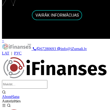
<
67280693
info@iZurnali.lv
LAT
|
РУС
Abonēšana
Autorizēties