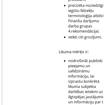
precizēta noziedzīgi
iegūtu līdzekļu
terminoloģija atbilst
Finanšu darījumu
darba grupas
4.rekomendācijai;
veikti citi grozījumi.
Likuma mērķis ir:
nodrošināt publiski
pieejamu un
salīdzināmu
informāciju, lai
izprastu konkrētā
likuma subjekta
darbības ietekmi uz
ilgtspējas jautājumi
un informāciju par to