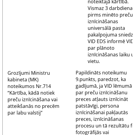
noteiktajā kārtībā.
Vismaz 3 darbdienas
pirms minēto preču
iznīcināšanas
universālā pasta
pakalpojuma sniedzē
VID EDS informē VID
par plānoto
iznīcināšanas laiku u
vietu.
Papildināts noteikumu
Grozījumi
Ministru
9.punkts
, paredzot, ka
kabineta (MK)
gadījumā, ja VID lēmumā
noteikumos Nr.714
par preču iznīcināšanu
“Kārtība, kādā notiek
preces atļauts iznīcināt
preču iznīcināšana vai
patstāvīgi, persona
atteikšanās no precēm
iznīcināšanai pakļautās
par labu valstij”
preces, iznīcināšanas
procesu un tā rezultātu fi
fotogrāfijās vai