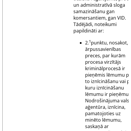
un administratīvā sloga
samazināšanu gan
komersantiem, gan VID.
Tādējādi, noteikumi
papildināti ar:
1
2.
punktu
, nosakot, 
ārpussavienības
preces, par kurām
procesa virzītājs
kriminālprocesā ir
pieņēmis lēmumu p
to iznīcināšanu vai p
kuru iznīcināšanu
lēmumu ir pieņēmus
Nodrošinājuma valst
aģentūra, iznīcina,
pamatojoties uz
minēto lēmumu,
saskaņā ar