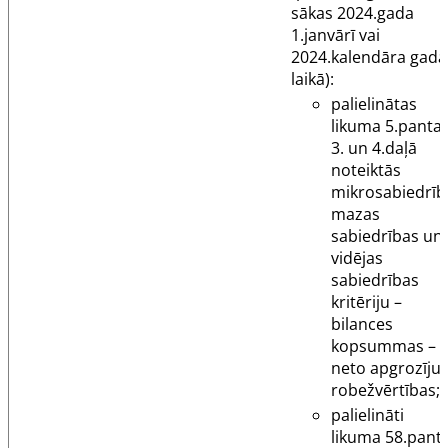
sākas 2024.gada
1.janvārī vai
2024.kalendāra gada
laikā):
palielinātas
likuma
5.panta
3. un 4.daļā
noteiktās
mikrosabiedrīb
mazas
sabiedrības un
vidējas
sabiedrības
kritēriju –
bilances
kopsummas – 
neto apgrozīj
robežvērtības;
palielināti
likuma
58.pant