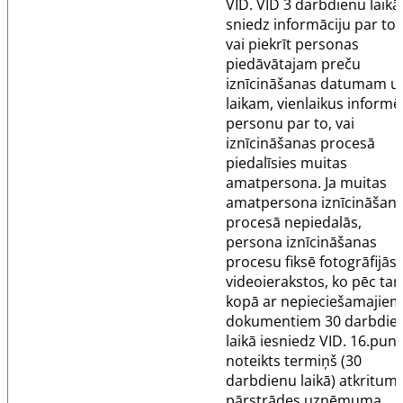
VID. VID 3 darbdienu laikā
sniedz informāciju par to,
vai piekrīt personas
piedāvātajam preču
iznīcināšanas datumam u
laikam, vienlaikus informē
personu par to, vai
iznīcināšanas procesā
piedalīsies muitas
amatpersona. Ja muitas
amatpersona iznīcināšan
procesā nepiedalās,
persona iznīcināšanas
procesu fiksē fotogrāfijās 
videoierakstos, ko pēc ta
kopā ar nepieciešamajiem
dokumentiem 30 darbdie
laikā iesniedz VID.
16.punk
noteikts termiņš (30
darbdienu laikā) atkritum
pārstrādes uzņēmuma