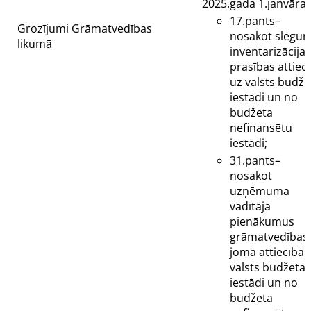
2025.gada 1.janvāra:
17.pants
–
Grozījumi
Grāmatvedības
nosakot slēgu
likumā
inventarizācijas
prasības attiec
uz valsts budže
iestādi un no
budžeta
nefinansētu
iestādi;
31.pants
–
nosakot
uzņēmuma
vadītāja
pienākumus
grāmatvedības
jomā attiecībā 
valsts budžeta
iestādi un no
budžeta