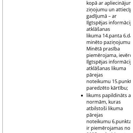
kopā ar apliecināju
ziņojumu un attiecīg
gadījumā – ar
Ilgtspējas informācij
atklāšanas
likuma
14.panta
6.da
minēto paziņojumu.
Minētā prasība
piemērojama, ievēro
Ilgtspējas informācij
atklāšanas likuma
pārejas
noteikumu
15.punkt
paredzēto kārtību;
likums papildināts ar
normām, kuras
atbilstoši likuma
pārejas
noteikumu
6.punkt
ir piemērojamas no