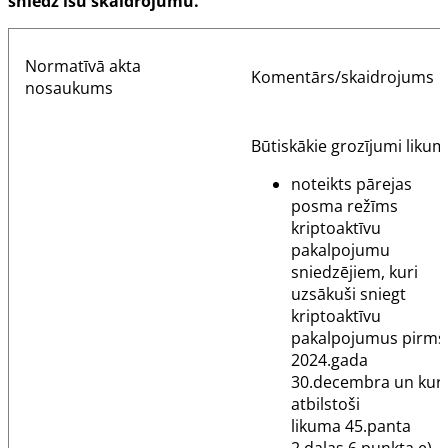
sniedz īsu skaidrojumu.
Normatīvā akta
Komentārs/skaidrojums
nosaukums
Būtiskākie grozījumi likum
noteikts pārejas
posma režīms
kriptoaktīvu
pakalpojumu
sniedzējiem, kuri
uzsākuši sniegt
kriptoaktīvu
pakalpojumus pirms
2024.gada
30.decembra un kur
atbilstoši
likuma
45.panta