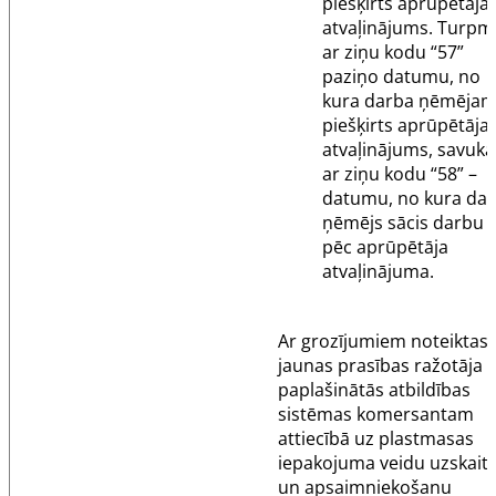
piešķirts aprūpētāja
atvaļinājums. Turpm
ar ziņu kodu “57”
paziņo datumu, no
kura darba ņēmējam 
piešķirts aprūpētāja
atvaļinājums, savukā
ar ziņu kodu “58” –
datumu, no kura da
ņēmējs sācis darbu
pēc aprūpētāja
atvaļinājuma.
Ar grozījumiem noteiktas
jaunas prasības ražotāja
paplašinātās atbildības
sistēmas komersantam
attiecībā uz plastmasas
iepakojuma veidu uzskaiti
un apsaimniekošanu