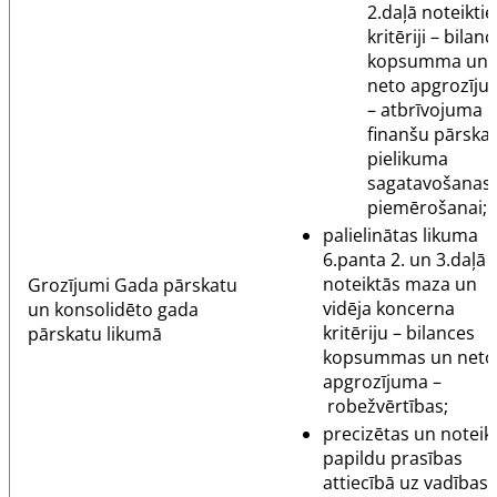
2.daļā noteiktie
kritēriji – bilan
kopsumma un
neto apgrozīju
– atbrīvojuma 
finanšu pārska
pielikuma
sagatavošanas
piemērošanai;
palielinātas likuma
6.panta
2. un 3.daļā
noteiktās maza un
Grozījumi
Gada pārskatu
vidēja koncerna
un konsolidēto gada
kritēriju – bilances
pārskatu likumā
kopsummas un neto
apgrozījuma –
robežvērtības;
precizētas un noteik
papildu prasības
attiecībā uz vadības