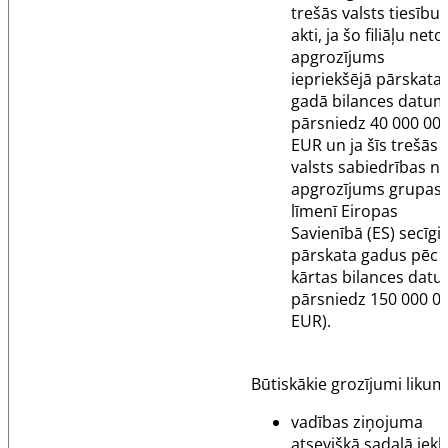
trešās valsts tiesību
akti, ja šo filiāļu neto
apgrozījums
iepriekšējā pārskata
gadā bilances datu
pārsniedz 40 000 00
EUR un ja šīs trešās
valsts sabiedrības n
apgrozījums grupas
līmenī Eiropas
Savienībā (ES) secīgi 
pārskata gadus pēc
kārtas bilances dat
pārsniedz 150 000 0
EUR).
Būtiskākie grozījumi likum
vadības ziņojuma
atsevišķā sadaļā iekļ