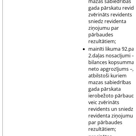
mazas sabiedrības
gada pārskatu revid
zvērināts revidents 
sniedz revidenta
ziņojumu par
pārbaudes
rezultātiem;
mainīti likuma
92.pa
2.daļas nosacījumi –
bilances kopsumma
neto apgrozījums –,
atbilstoši kuriem
mazas sabiedrības
gada pārskata
ierobežoto pārbaudi
veic zvērināts
revidents un sniedz
revidenta ziņojumu
par pārbaudes
rezultātiem;