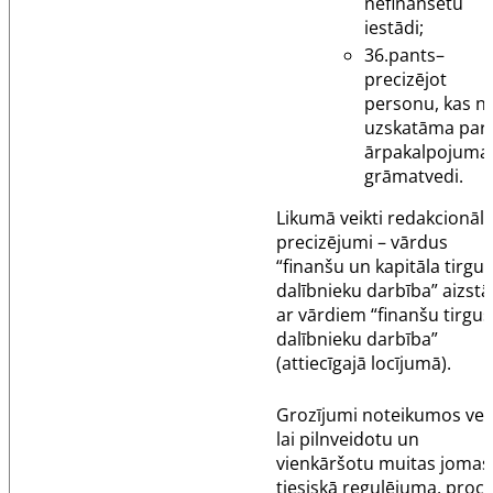
nefinansētu
iestādi;
36.pants
–
precizējot
personu, kas n
uzskatāma par
ārpakalpojuma
grāmatvedi.
Likumā veikti redakcionāli
precizējumi – vārdus
“finanšu un kapitāla tirgus
dalībnieku darbība” aizstā
ar vārdiem “finanšu tirgus
dalībnieku darbība”
(attiecīgajā locījumā).
Grozījumi noteikumos veik
lai pilnveidotu un
vienkāršotu muitas jomas
tiesiskā regulējuma, proc