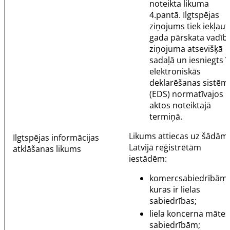
noteikta likuma
4.pantā
. Ilgtspējas
ziņojums tiek iekļaut
gada pārskata vadīb
ziņojuma atsevišķā
sadaļā un iesniegts 
elektroniskās
deklarēšanas sistēm
(EDS) normatīvajos
aktos noteiktajā
termiņā.
Likums attiecas uz šādām
Ilgtspējas informācijas
Latvijā reģistrētām
atklāšanas likums
iestādēm:
komercsabiedrībām,
kuras ir lielas
sabiedrības;
liela koncerna mātes
sabiedrībām;