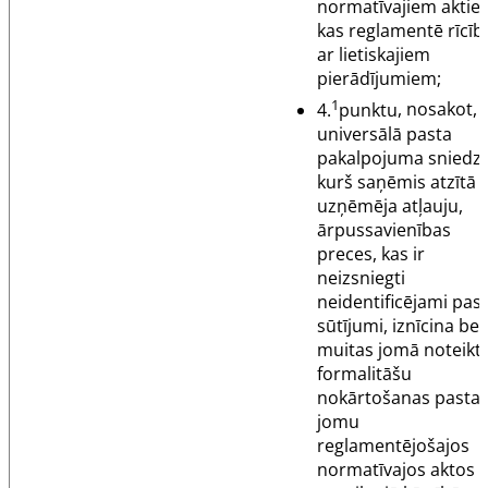
normatīvajiem aktie
kas reglamentē rīcīb
ar lietiskajiem
pierādījumiem;
1
4.
punktu
, nosakot, 
universālā pasta
pakalpojuma sniedzē
kurš saņēmis atzītā
uzņēmēja atļauju,
ārpussavienības
preces, kas ir
neizsniegti
neidentificējami pas
sūtījumi, iznīcina bez
muitas jomā noteikt
formalitāšu
nokārtošanas pasta
jomu
reglamentējošajos
normatīvajos aktos