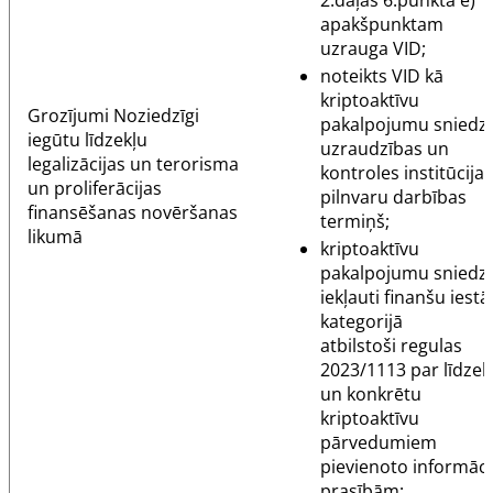
2.daļas 6.punkta e)
apakšpunktam
uzrauga VID;
noteikts VID kā
kriptoaktīvu
Grozījumi
Noziedzīgi
pakalpojumu sniedz
iegūtu līdzekļu
uzraudzības un
legalizācijas un terorisma
kontroles institūcijas
un proliferācijas
pilnvaru darbības
finansēšanas novēršanas
termiņš;
likumā
kriptoaktīvu
pakalpojumu sniedzē
iekļauti finanšu iest
kategorijā
atbilstoši
regulas
2023/1113
par līdzek
un konkrētu
kriptoaktīvu
pārvedumiem
pievienoto informāci
prasībām;