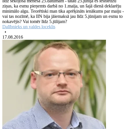
līdz sekojošā mēneša 25.datumam - tātad 25.jūnijā es iesniedzu
ziņas, ka esmu pieņemts darbā no 1.maija, un šajā dienā deklarēju
minimālo algu. Teorētiski man tika aprēķināts ienākums par maiju -
vai tas nozīmē, ka IIN bija jāiemaksā jau līdz 5.jūnijam un esmu to
nokavējis? Vai tomēr līdz 5.jūlijam?
Dalībnieks un valdes loceklis
•
17.08.2016