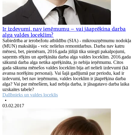
Ir izdevumi, nav ieņēmumu – vai jāaprēķina darba
alga valdes loceklim?
Sabiedrība ar ierobežotu atbildību (SIA) - mikrouzņēmumu nodokļa
(MUN) maksātāja - veic nelielus remontdarbus. Darba nav katru
mēnesi, bet, piemēram, 2016.gada jūlijā tika sniegti pakalpojumi,
saņemts rēķins un aprēķināta darba alga valdes loceklim. 2016.gada
sākumā darba alga netika aprēķināta, jo nebija ieņēmumu. Citos
gada sākuma mēnešos valdes loceklim bija arī nelieli izdevumi (kā
avansa norēķinu personai). Vai šajā gadījumā par periodu, kad ir
izdevumi, bet nav ieņēmumu, valdes loceklim ir jāaprēķina darba
alga? Vai par mēnešiem, kad nebija darba, ir jāsagatavo darba laika
uzskaites tabele?
Dalībnieks un valdes loceklis
•
03.02.2017