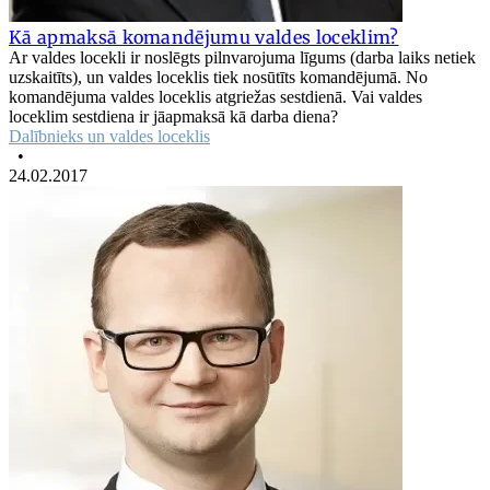
Kā apmaksā komandējumu valdes loceklim?
Ar valdes locekli ir noslēgts pilnvarojuma līgums (darba laiks netiek
uzskaitīts), un valdes loceklis tiek nosūtīts komandējumā. No
komandējuma valdes loceklis atgriežas sestdienā. Vai valdes
loceklim sestdiena ir jāapmaksā kā darba diena?
Dalībnieks un valdes loceklis
•
24.02.2017