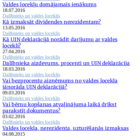
Valdes locekļu domājamais ienākums
18.07.2016
Dalībnieks un valdes loceklis
Kā izmaksāt dividendes nerezidentam?
13.05.2016
Dalībnieks un valdes loceklis
Kā UIN deklarācijā norādīt darījumu ar valdes
locekli?
27.04.2016
Dalībnieks un valdes loceklis
Dalībnieka aizdevums, procenti un UIN deklarācija
18.03.2016
Dalībnieks un valdes loceklis
Vai bezprocentu aizņēmums no valdes locekļa
jānorāda UIN deklarācijā?
09.03.2016
Dalībnieks un valdes loceklis
Vai bērnu kopšanas atvaļinājuma laikā drīkst
parakstīt dokumentus?
03.02.2016
Dalībnieks un valdes loceklis
Valdes locekļa, nerezidenta, uzturēšanās izmaksas
04.08.2015