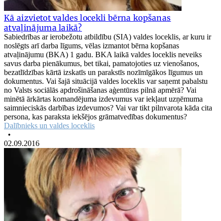
Kā aizvietot valdes locekli bērna kopšanas
atvaļinājuma laikā?
Sabiedrības ar ierobežotu atbildību (SIA) valdes loceklis, ar kuru ir
noslēgts arī darba līgums, vēlas izmantot bērna kopšanas
atvaļinājumu (BKA) 1 gadu. BKA laikā valdes loceklis neveiks
savus darba pienākumus, bet tikai, pamatojoties uz vienošanos,
bezatlīdzības kārtā izskatīs un parakstīs nozīmīgākos līgumus un
dokumentus. Vai šajā situācijā valdes loceklis var saņemt pabalstu
no Valsts sociālās apdrošināšanas aģentūras pilnā apmērā? Vai
minētā ārkārtas komandējuma izdevumus var iekļaut uzņēmuma
saimnieciskās darbības izdevumos? Vai var tikt pilnvarota kāda cita
persona, kas paraksta iekšējos grāmatvedības dokumentus?
Dalībnieks un valdes loceklis
•
02.09.2016