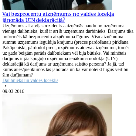
Vai bezprocentu aizņēmums no valdes locekļa
jānorāda UIN deklarācijā?
Uzņēmums - Latvijas rezidents - aizņēmās naudu no uzņēmuma
vienīgā dalībnieka, kurš ir arī šī uzņēmuma darbinieks. Darījums tika
noformēts kā bezprocentu aizņēmuma līgums. Visu aizņēmuma
summu uzņēmums ieguldīja krājumu (preces pārdošanai) pirkšanā.
Pakāpeniski, pārdodot preci, uzņēmums atdeva aizņēmumu, tomēr
uz gada beigām parāds dalībniekam vēl bija būtisks. Vai minētais
darījums ir jāatspoguļo uzņēmuma ienākuma nodokļa (UIN)
deklarācijā kā darījums ar uzņēmuma saistīto personu? Ja jā, tad
kurās ailēs/pielikumos tas jānorāda un kā var noteikt tirgus vērtību
šim darījumam?
Dalībnieks un valdes loceklis
•
09.03.2016