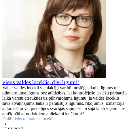
Viens valdes loceklis, divi līgumi?
Vai ar valdes locekli vienlaicīgi var būt noslēgts darba līgums un
pilnvarojuma līgums bez atlīdzības, lai kontrolējošo iestāžu pārbaužu
laikā varētu atsaukties uz pilnvarojuma līgumu, ja valdes loceklis
sava atvaļinājuma laikā ir parakstījis līgumus, rīkojumus, izmantojis
automašīnu vai piedalījies svarīgās sapulcēs un šajā laikā viņam nav
aprēķināti ar nodokļiem apliekami ienākumi?
Dalībnieks un valdes loceklis
•