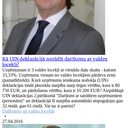
Kā UIN deklarācijā norādīt darījumu ar valdes
locekli?
Uzņēmumam ir 3 valdes locekļi ar vienādu daļu skaitu - katram
33,33%. Uzņēmums vienam no valdes locekļiem pārdeva zemi
(pamatlīdzekli). Kurā uzņēmumu ienākuma nodokļa (UIN)
deklarācijas rindā jānorāda starpība starp tirgus vērtību, kura ir 80
750 EUR, un pārdošanas vērtību, kura ir 10 200 EUR? Aizpildītajā
UIN deklarācijas 2.pielikumā "Darījumi ar saistītiem uzņēmumiem
(personām)" un deklarācijā šī starpība automātiski atspoguļojas gan
32.rindā, gan 61.rindā. Vai tas ir pareizi?
Dalībnieks un valdes loceklis
•
27.04.2016