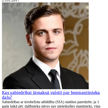
25.01.2017
Kas sabiedrībai jāmaksā valstij par bezmantinieka
daļu?
Sabiedrības ar ierobežotu atbildību (SIA) statūtos paredzēts: ja 1
gada laikā pēc dalībnieka nāves nav pieteikušies mantinieki, viņa