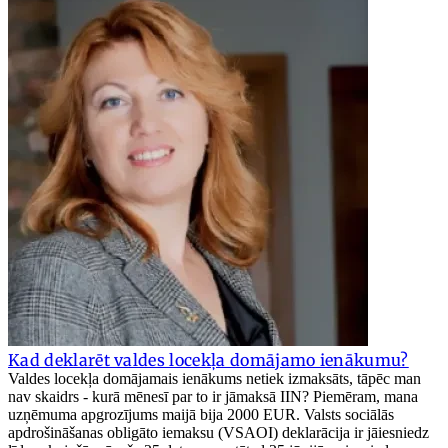
Kad deklarēt valdes locekļa domājamo ienākumu?
Valdes locekļa domājamais ienākums netiek izmaksāts, tāpēc man
nav skaidrs - kurā mēnesī par to ir jāmaksā IIN? Piemēram, mana
uzņēmuma apgrozījums maijā bija 2000 EUR. Valsts sociālās
apdrošināšanas obligāto iemaksu (VSAOI) deklarācija ir jāiesniedz