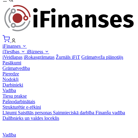
iFinanses
iTiesības
iBizness
iVeidlapas
iRokasgrāmatas
Žurnāls iFiT
Grāmatveža plānotājs
Pasākumi
Grāmatvedība
Pieredze
Nodokļi
Darbinieki
Vadība
Tiesu prakse
Pašnodarbinātais
Strukturētie e-rēķini
Līgumi
Saistītās personas
Saimnieciskā darbība
Finanšu vadība
Dalībnieks un valdes loceklis
Vadība