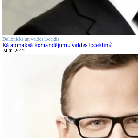
Dalībnieks un valdes loceklis
Kā apmaksā komandējumu valdes loceklim?
24.02.2017