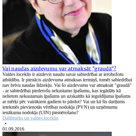
Vai naudas aizdevumu var atmaksāt "graudā"?
Valdes loceklis ir aizdevis naudu savai sabiedrībai ar ierobežotu
atbildību. Ir pienācis aizdevuma atmaksas termiņš, tomēr sabiedrībai
nav brīvu naudas līdzekļu. Vai šo aizdevumu var atmaksāt "graudā"
- ar sabiedrībai piederošu nekustamo īpašumu, kas iegādāts kā
nelietots nekustamais īpašums un uzskaitīts kā ieguldījuma īpašums
ar mērķi pēc vairākiem gadiem to pārdot? Vai un kā šis darījums
ietekmēs pievienotās vērtības nodokļa (PVN) un uzņēmumu
ienākuma nodokļa (UIN) piemērošanu?
Dalībnieks un valdes loceklis
•
01.09.2016