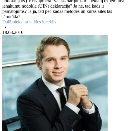
nodokli (IIN) 10% apmērā. Vai šis darījums ir jāiekļauj uzņēmuma
ienākumu nodokļa (UIN) deklarācijā? Ja nē, tad kāds ir
pamatojums? Ja jā, tad pēc kādas metodes un kurās ailēs tas
jānorāda?
Dalībnieks un valdes loceklis
•
18.03.2016