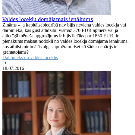
Valdes locekļu domājamais ienākums
Zināms – ja kapitālsabiedrībā nav bijis neviena valdes locekļa vai
darbinieka, kas gūst atlīdzību vismaz 370 EUR apmērā vai ja
attiecīgā mēneša apgrozījums ir bijis lielāks par 1850 EUR, ir
pienākums maksāt nodokli no valdes locekļa domājamā ienākuma,
kas atbilst minimālās algas apmēram. Bet kā šāds scenārijs ir
grāmatojams?
Dalībnieks un valdes loceklis
•
18.07.2016