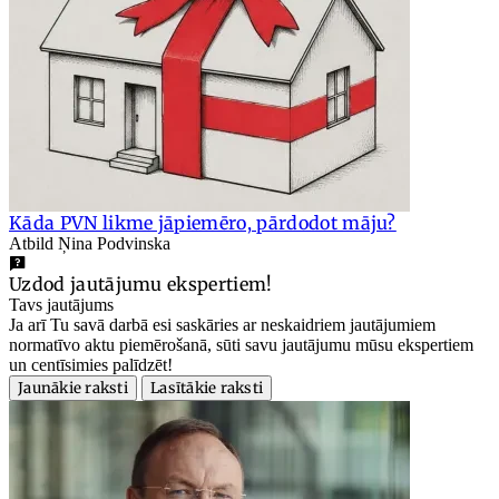
Kāda PVN likme jāpiemēro, pārdodot māju?
Atbild Ņina Podvinska
Uzdod jautājumu ekspertiem!
Tavs jautājums
Ja arī Tu savā darbā esi saskāries ar neskaidriem jautājumiem
normatīvo aktu piemērošanā, sūti savu jautājumu mūsu ekspertiem
un centīsimies palīdzēt!
Jaunākie raksti
Lasītākie raksti