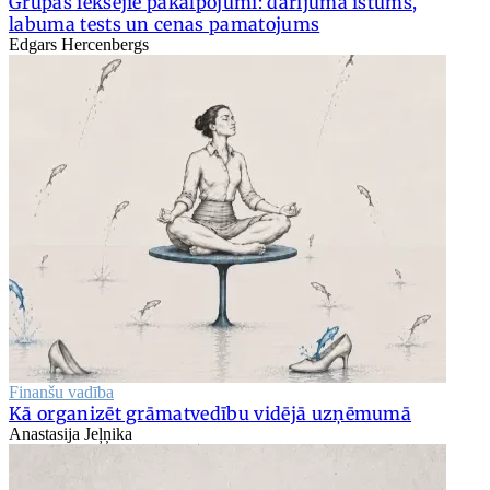
Grupas iekšējie pakalpojumi: darījuma īstums,
labuma tests un cenas pamatojums
Edgars Hercenbergs
Finanšu vadība
Kā organizēt grāmatvedību vidējā uzņēmumā
Anastasija Jeļņika