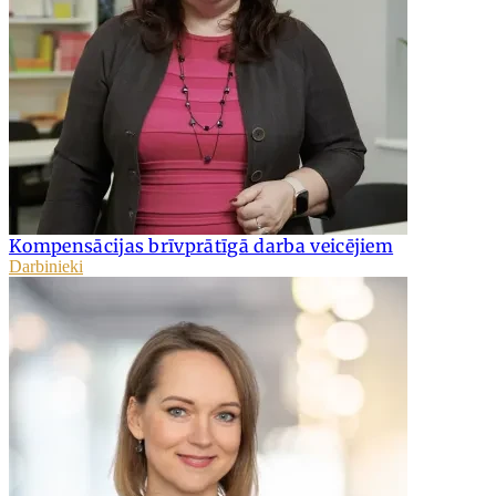
Kompensācijas brīvprātīgā darba veicējiem
Darbinieki