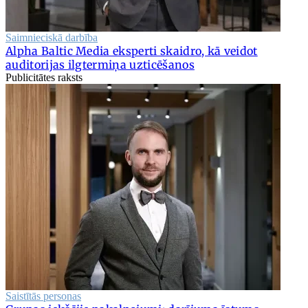
Saimnieciskā darbība
Alpha Baltic Media eksperti skaidro, kā veidot
auditorijas ilgtermiņa uzticēšanos
Publicitātes raksts
Saistītās personas