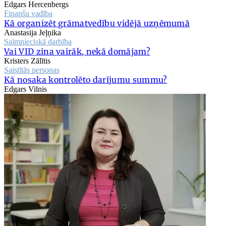
Edgars Hercenbergs
Finanšu vadība
Kā organizēt grāmatvedību vidējā uzņēmumā
Anastasija Jeļņika
Saimnieciskā darbība
Vai VID zina vairāk, nekā domājam?
Kristers Zālītis
Saistītās personas
Kā nosaka kontrolēto darījumu summu?
Edgars Vilnis