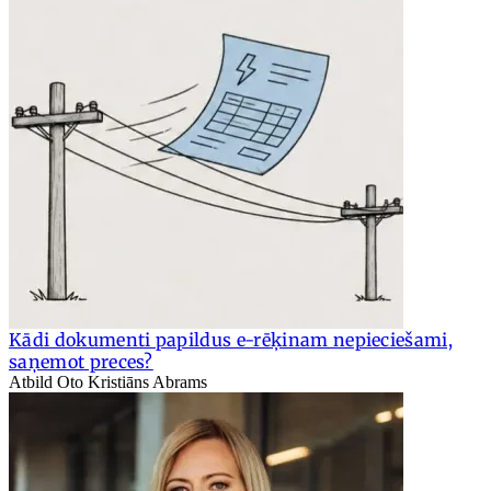
Kādi dokumenti papildus e-rēķinam nepieciešami,
saņemot preces?
Atbild Oto Kristiāns Abrams