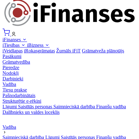
iFinanses
iTiesības
iBizness
iVeidlapas
iRokasgrāmatas
Žurnāls iFiT
Grāmatveža plānotājs
Pasākumi
Grāmatvedība
Pieredze
Nodokļi
Darbinieki
Vadība
Tiesu prakse
Pašnodarbinātais
Strukturētie e-rēķini
Līgumi
Saistītās personas
Saimnieciskā darbība
Finanšu vadība
Dalībnieks un valdes loceklis
Vadība
Saimnieciskā darbība
Līgumi
Saistītās personas
Finanšu vadība