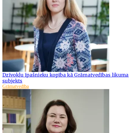
Dzīvokļu īpašnieku kopība kā Grāmatvedības likuma
subjekts
Grāmatvedība