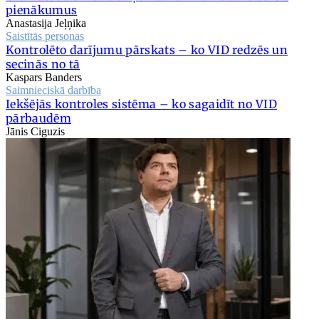
pienākumus
Anastasija Jeļņika
Saistītās personas
Kontrolēto darījumu pārskats – ko VID redzēs un
secinās no tā
Kaspars Banders
Saimnieciskā darbība
Iekšējās kontroles sistēma – ko sagaidīt no VID
pārbaudēm
Jānis Ciguzis