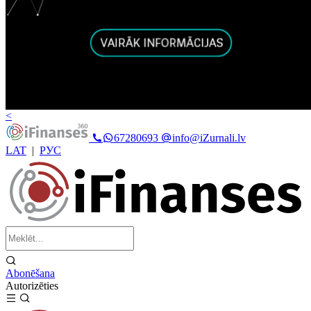
<
67280693
info@iZurnali.lv
LAT
|
РУС
Abonēšana
Autorizēties