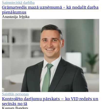
Saimnieciskā darbība
Grāmatvedis mazā uzņēmumā - kā nodalīt darba
pienākumus
Anastasija Jeļņika
Saistītās personas
Kontrolēto darījumu pārskats – ko VID redzēs un
secinās no tā
Kaspars Banders