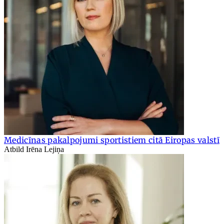
Medicīnas pakalpojumi sportistiem citā Eiropas valstī
Atbild Irēna Lejiņa