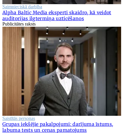
Saimnieciskā darbība
Alpha Baltic Media eksperti skaidro, kā veidot
auditorijas ilgtermiņa uzticēšanos
Publicitātes raksts
Saistītās personas
Grupas iekšējie pakalpojumi: darījuma īstums,
labuma tests un cenas pamatojums