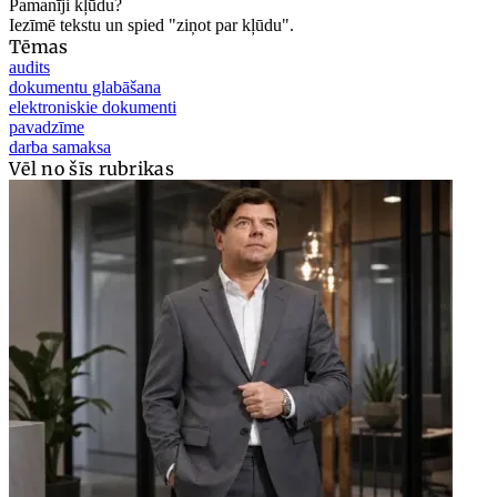
Pamanīji kļūdu?
Iezīmē tekstu un spied "ziņot par kļūdu".
Tēmas
audits
dokumentu glabāšana
elektroniskie dokumenti
pavadzīme
darba samaksa
Vēl no šīs rubrikas