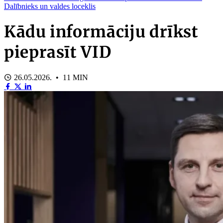
Dalībnieks un valdes loceklis
Kādu informāciju drīkst
pieprasīt VID
26.05.2026. • 11 MIN