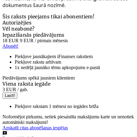
dokumentus šaurā nozīmē.
Šis raksts pieejams tikai abonentiem!
Autorizējies
Vēl neabonē?
Iepazīšanās piedāvājums
18 EUR
9 EUR
/ pirmais mēnesis
Abonēt!
Piekļuve jaunākajiem iFinanses rakstiem
Piekļuve rakstu arhīvam
1x nedēļā jaunāko tēmu apkopojums e-pastā
Piedāvājums spēkā jauniem klientiem
Viena raksta iegāde
3 EUR
/ gab.
Lasīt!
Piekļuve rakstam 1 mēnesi no iegādes brīža
Noformējot pirkumu, netiek piesaistīta maksājumu karte un nenotiek
automātiski maksājumi!
Apskatīt citas abonēšanas iespējas