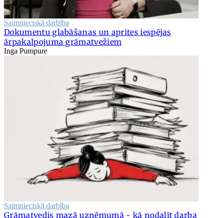
Saimnieciskā darbība
Dokumentu glabāšanas un aprites iespējas
ārpakalpojuma grāmatvežiem
Inga Pumpure
Saimnieciskā darbība
Grāmatvedis mazā uzņēmumā - kā nodalīt darba