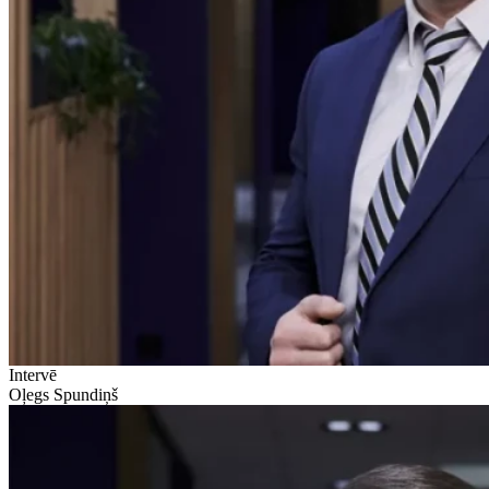
Intervē
Oļegs Spundiņš