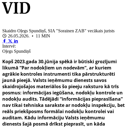
VID
Skaidro Oļegs Spundiņš, SIA "Sorainen ZAB" vecākais jurists
26.05.2026. • 11 MIN
Intervē:
Oļegs Spundiņš
Kopš 2023.gada 30.jūnija spēkā ir būtiski grozījumi
likumā “Par nodokļiem un nodevām”, ar kuriem
agrākie kontroles instrumenti tika pārstrukturēti
jaunā pieejā. Valsts ieņēmumu dienests savos
skaidrojošajos materiālos šo pieeju raksturo kā trīs
posmus: informācijas iegūšana, nodokļu kontrole un
nodokļu audits. Tādējādi “informācijas pieprasīšana”
nav tikai tehniska sarakste ar nodokļu inspekciju, bet
reāls priekšposms formālai nodokļu kontrolei vai
auditam. Kādu informāciju Valsts ieņēmumu
dienests šajā posmā drīkst pieprasīt, un kāda