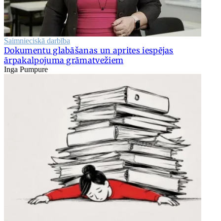
Saimnieciskā darbība
Dokumentu glabāšanas un aprites iespējas
ārpakalpojuma grāmatvežiem
Inga Pumpure