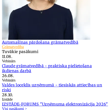
Automašīnas pārdošana grāmatvedībā
Grāmatvedība
Tuvākie pasākumi
11.08.
Vebinārs
Claude grāmatvedībā - praktiska pielietošana
ikdienas darbā
26.08.
Vebinārs
Valdes loceklis uzņēmumā - tiesiskās attiecības un
riski
28.10.
Izstāde
IZSTĀDE-FORUMS "Uzņēmuma elektronizācija 2026"
Visi pasākumi >