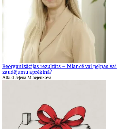
Reorganizācijas rezultāts – bilancē vai peļņas vai
zaudējumu aprēķinā?
Atbild Jeļena Mihejenkova