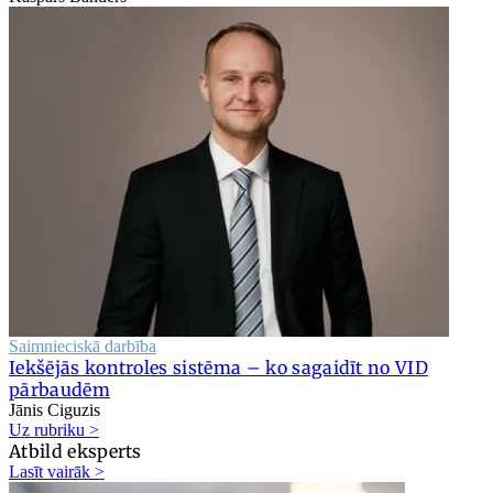
Saimnieciskā darbība
Iekšējās kontroles sistēma – ko sagaidīt no VID
pārbaudēm
Jānis Ciguzis
Uz rubriku >
Atbild eksperts
Lasīt vairāk >