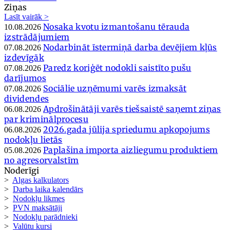
Ziņas
Lasīt vairāk >
Nosaka kvotu izmantošanu tērauda
10.08.2026
izstrādājumiem
Nodarbināt īstermiņā darba devējiem kļūs
07.08.2026
izdevīgāk
Paredz koriģēt nodokli saistīto pušu
07.08.2026
darījumos
Sociālie uzņēmumi varēs izmaksāt
07.08.2026
dividendes
Apdrošinātāji varēs tiešsaistē saņemt ziņas
06.08.2026
par kriminālprocesu
2026.gada jūlija spriedumu apkopojums
06.08.2026
nodokļu lietās
Paplašina importa aizliegumu produktiem
05.08.2026
no agresorvalstīm
Noderīgi
>
Algas kalkulators
>
Darba laika kalendārs
>
Nodokļu likmes
>
PVN maksātāji
>
Nodokļu parādnieki
>
Valūtu kursi