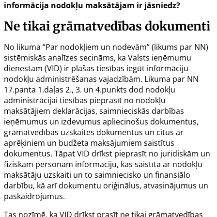
informācija nodokļu maksātājam ir jāsniedz?
Ne tikai grāmatvedības dokumenti
No likuma “Par nodokļiem un nodevām” (likums par NN)
sistēmiskās analīzes secināms, ka Valsts ieņēmumu
dienestam (VID) ir plašas tiesības iegūt informāciju
nodokļu administrēšanas vajadzībām. Likuma par NN
17.panta 1.daļas 2., 3. un 4.punkts dod nodokļu
administrācijai tiesības pieprasīt no nodokļu
maksātājiem deklarācijas, saimnieciskās darbības
ieņēmumus un izdevumus apliecinošus dokumentus,
grāmatvedības uzskaites dokumentus un citus ar
aprēķiniem un budžeta maksājumiem saistītus
dokumentus. Tāpat VID drīkst pieprasīt no juridiskām un
fiziskām personām informāciju, kas saistīta ar nodokļu
maksātāju uzskaiti un to saimniecisko un finansiālo
darbību, kā arī dokumentu oriģinālus, atvasinājumus un
paskaidrojumus.
Tas nozīmē, ka VID drīkst prasīt ne tikai grāmatvedības