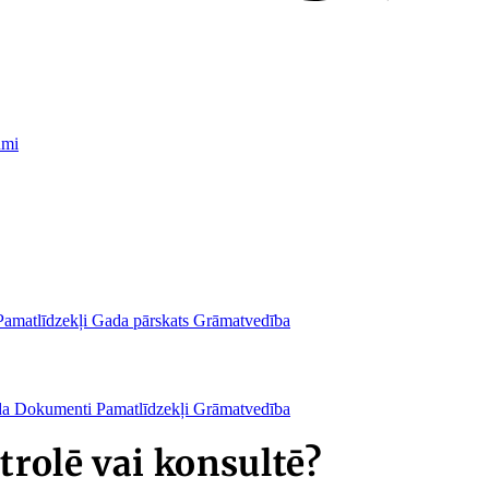
umi
Pamatlīdzekļi
Gada pārskats
Grāmatvedība
da
Dokumenti
Pamatlīdzekļi
Grāmatvedība
trolē vai konsultē?