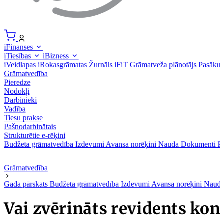
iFinanses
iTiesības
iBizness
iVeidlapas
iRokasgrāmatas
Žurnāls iFiT
Grāmatveža plānotājs
Pasāk
Grāmatvedība
Pieredze
Nodokļi
Darbinieki
Vadība
Tiesu prakse
Pašnodarbinātais
Strukturētie e-rēķini
Budžeta grāmatvedība
Izdevumi
Avansa norēķini
Nauda
Dokumenti
Grāmatvedība
Gada pārskats
Budžeta grāmatvedība
Izdevumi
Avansa norēķini
Nau
Vai zvērināts revidents kon