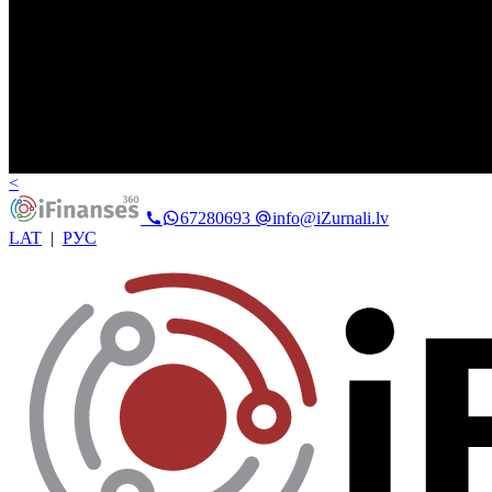
<
67280693
info@iZurnali.lv
LAT
|
РУС