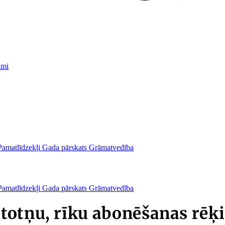
umi
Pamatlīdzekļi
Gada pārskats
Grāmatvedība
Pamatlīdzekļi
Gada pārskats
Grāmatvedība
totņu, rīku abonēšanas rē