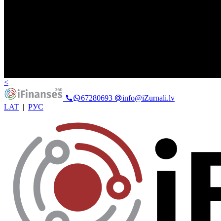
<
67280693
info@iZurnali.lv
LAT
|
РУС