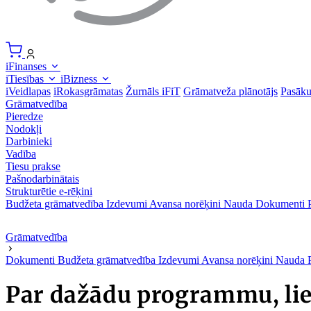
iFinanses
iTiesības
iBizness
iVeidlapas
iRokasgrāmatas
Žurnāls iFiT
Grāmatveža plānotājs
Pasāk
Grāmatvedība
Pieredze
Nodokļi
Darbinieki
Vadība
Tiesu prakse
Pašnodarbinātais
Strukturētie e-rēķini
Budžeta grāmatvedība
Izdevumi
Avansa norēķini
Nauda
Dokumenti
Grāmatvedība
Dokumenti
Budžeta grāmatvedība
Izdevumi
Avansa norēķini
Nauda
Par dažādu programmu, lie