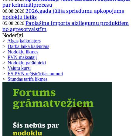
par kriminālprocesu
2026.gada jūlija spriedumu apkopojums
06.08.2026
nodokļu lietās
Paplašina importa aizliegumu produktiem
05.08.2026
no agresorvalstīm
Noderīgi
>
Algas kalkulators
>
Darba laika kalendārs
>
Nodokļu likmes
>
PVN maksātāji
>
Nodokļu parādnieki
>
Valūtu kursi
>
ES PVN reģistrācijas numuri
>
Stundas tarifa likmes