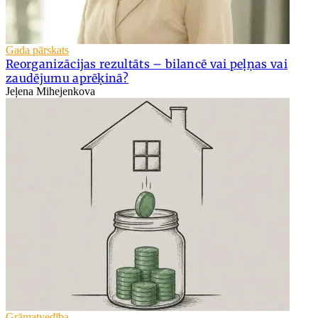
Gada pārskats
Reorganizācijas rezultāts – bilancē vai peļņas vai
zaudējumu aprēķinā?
Jeļena Mihejenkova
Grāmatvedība