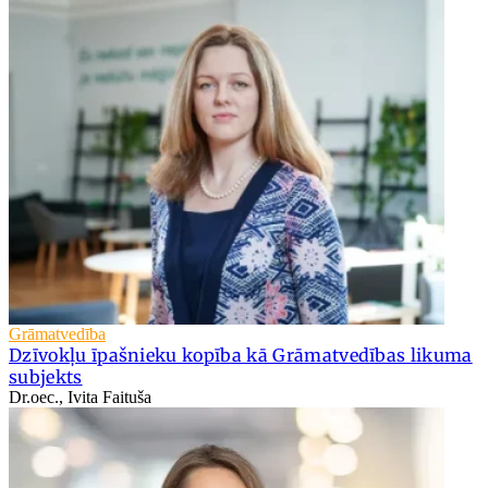
Grāmatvedība
Dzīvokļu īpašnieku kopība kā Grāmatvedības likuma
subjekts
Dr.oec., Ivita Faituša