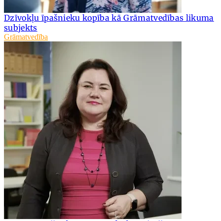
Dzīvokļu īpašnieku kopība kā Grāmatvedības likuma
subjekts
Grāmatvedība