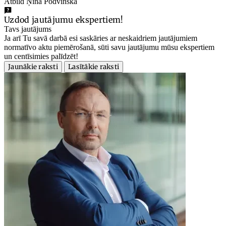
Atbild Ņina Podvinska
Uzdod jautājumu ekspertiem!
Tavs jautājums
Ja arī Tu savā darbā esi saskāries ar neskaidriem jautājumiem
normatīvo aktu piemērošanā, sūti savu jautājumu mūsu ekspertiem
un centīsimies palīdzēt!
Jaunākie raksti
Lasītākie raksti