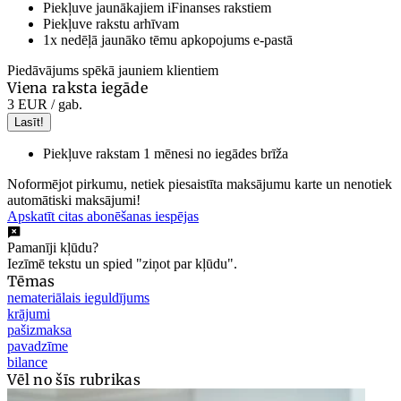
Piekļuve jaunākajiem iFinanses rakstiem
Piekļuve rakstu arhīvam
1x nedēļā jaunāko tēmu apkopojums e-pastā
Piedāvājums spēkā jauniem klientiem
Viena raksta iegāde
3 EUR
/ gab.
Lasīt!
Piekļuve rakstam 1 mēnesi no iegādes brīža
Noformējot pirkumu, netiek piesaistīta maksājumu karte un nenotiek
automātiski maksājumi!
Apskatīt citas abonēšanas iespējas
Pamanīji kļūdu?
Iezīmē tekstu un spied "ziņot par kļūdu".
Tēmas
nemateriālais ieguldījums
krājumi
pašizmaksa
pavadzīme
bilance
Vēl no šīs rubrikas