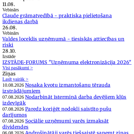
11.08.
Vebinārs
Claude grāmatvedībā - praktiska pielietošana
ikdienas darbā
26.08.
Vebinārs
Valdes loceklis uzņēmumā - tiesiskās attiecības un
riski
28.10.
Izstāde
IZSTĀDE-FORUMS "Uzņēmuma elektronizācija 2026"
Visi pasākumi >
Ziņas
Lasīt vairāk >
Nosaka kvotu izmantošanu tērauda
10.08.2026
izstrādājumiem
Nodarbināt īstermiņā darba devējiem kļūs
07.08.2026
izdevīgāk
Paredz koriģēt nodokli saistīto pušu
07.08.2026
darījumos
Sociālie uzņēmumi varēs izmaksāt
07.08.2026
dividendes
Apdrošinātāji varēs tiešsaistē saņemt ziņas
06.08.2026