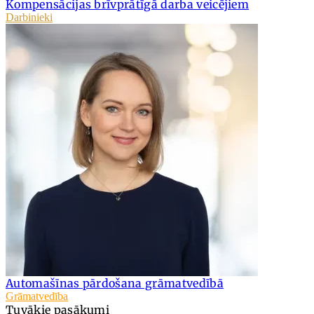
Kompensācijas brīvprātīgā darba veicējiem
Darbinieki
Automašīnas pārdošana grāmatvedībā
Grāmatvedība
Tuvākie pasākumi