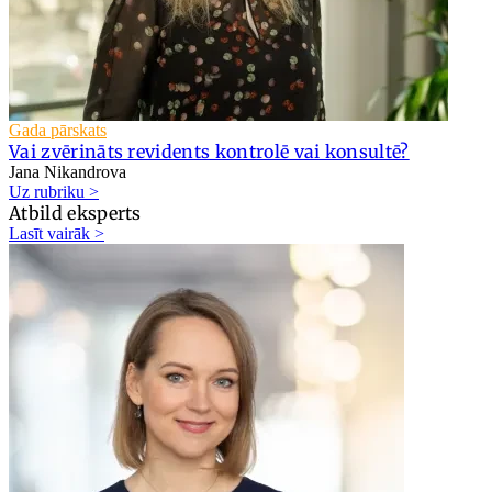
Gada pārskats
Vai zvērināts revidents kontrolē vai konsultē?
Jana Nikandrova
Uz rubriku >
Atbild eksperts
Lasīt vairāk >