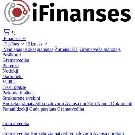
iFinanses
iTiesības
iBizness
iVeidlapas
iRokasgrāmatas
Žurnāls iFiT
Grāmatveža plānotājs
Pasākumi
Grāmatvedība
Pieredze
Nodokļi
Darbinieki
Vadība
Tiesu prakse
Pašnodarbinātais
Strukturētie e-rēķini
Budžeta grāmatvedība
Izdevumi
Avansa norēķini
Nauda
Dokumenti
Pamatlīdzekļi
Gada pārskats
Grāmatvedība
Grāmatvedība
Grāmatvedība
Budžeta grāmatvedība
Izdevumi
Avansa norēķini