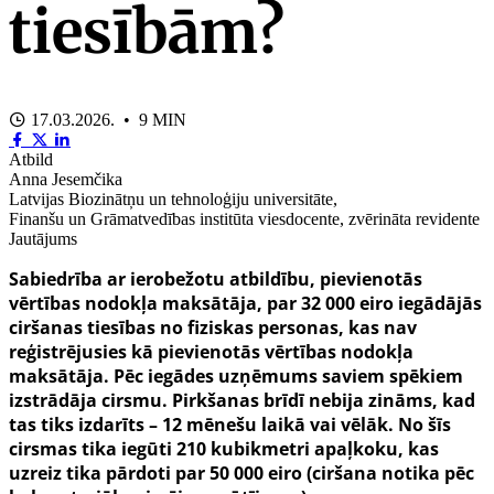
tiesībām?
17.03.2026. • 9 MIN
Atbild
Anna Jesemčika
Latvijas Biozinātņu un tehnoloģiju universitāte,
Finanšu un Grāmatvedības institūta viesdocente, zvērināta revidente
Jautājums
Sabiedrība ar ierobežotu atbildību, pievienotās
vērtības nodokļa maksātāja, par 32 000 eiro iegādājās
ciršanas tiesības no fiziskas personas, kas nav
reģistrējusies kā pievienotās vērtības nodokļa
maksātāja. Pēc iegādes uzņēmums saviem spēkiem
izstrādāja cirsmu. Pirkšanas brīdī nebija zināms, kad
tas tiks izdarīts – 12 mēnešu laikā vai vēlāk. No šīs
cirsmas tika iegūti 210 kubikmetri apaļkoku, kas
uzreiz tika pārdoti par 50 000 eiro (ciršana notika pēc