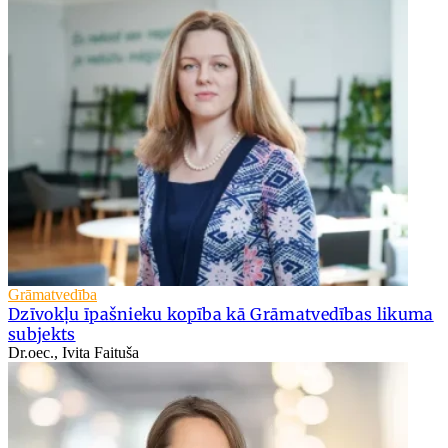
Grāmatvedība
Dzīvokļu īpašnieku kopība kā Grāmatvedības likuma
subjekts
Dr.oec., Ivita Faituša