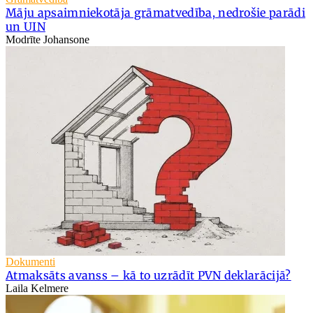
Māju apsaimniekotāja grāmatvedība, nedrošie parādi
un UIN
Modrīte Johansone
Dokumenti
Atmaksāts avanss – kā to uzrādīt PVN deklarācijā?
Laila Kelmere