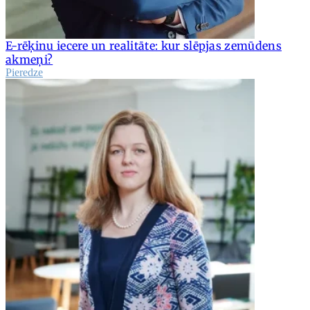
E-rēķinu iecere un realitāte: kur slēpjas zemūdens
akmeņi?
Pieredze