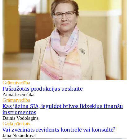
Grāmatvedība
Pašražotās produkcijas uzskaite
Anna Jesemčika
Grāmatvedība
Kas jāzina SIA, ieguldot brīvos līdzekļus finanšu
instrumentos
Dainis Vodolagins
Gada pārskats
Vai zvērināts revidents kontrolē vai konsultē?
Jana Nikandrova