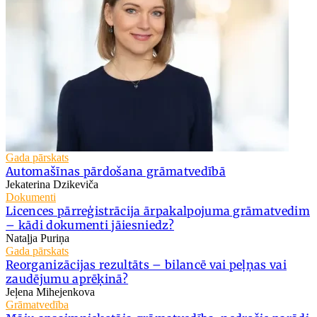
Gada pārskats
Automašīnas pārdošana grāmatvedībā
Jekaterina Dzikeviča
Dokumenti
Licences pārreģistrācija ārpakalpojuma grāmatvedim
– kādi dokumenti jāiesniedz?
Nataļja Puriņa
Gada pārskats
Reorganizācijas rezultāts – bilancē vai peļņas vai
zaudējumu aprēķinā?
Jeļena Mihejenkova
Grāmatvedība