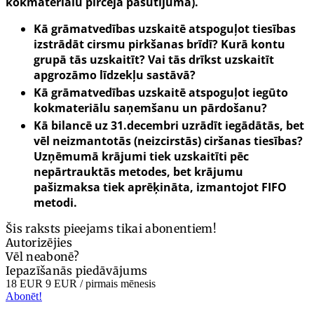
kokmateriālu pircēja pasūtījuma).
Kā grāmatvedības uzskaitē atspoguļot tiesības
izstrādāt cirsmu pirkšanas brīdī? Kurā kontu
grupā tās uzskaitīt? Vai tās drīkst uzskaitīt
apgrozāmo līdzekļu sastāvā?
Kā grāmatvedības uzskaitē atspoguļot iegūto
kokmateriālu saņemšanu un pārdošanu?
Kā bilancē uz 31.decembri uzrādīt iegādātās, bet
vēl neizmantotās (neizcirstās) ciršanas tiesības?
Uzņēmumā krājumi tiek uzskaitīti pēc
nepārtrauktās metodes, bet krājumu
pašizmaksa tiek aprēķināta, izmantojot FIFO
metodi.
Šis raksts pieejams tikai abonentiem!
Autorizējies
Vēl neabonē?
Iepazīšanās piedāvājums
18 EUR
9 EUR
/ pirmais mēnesis
Abonēt!