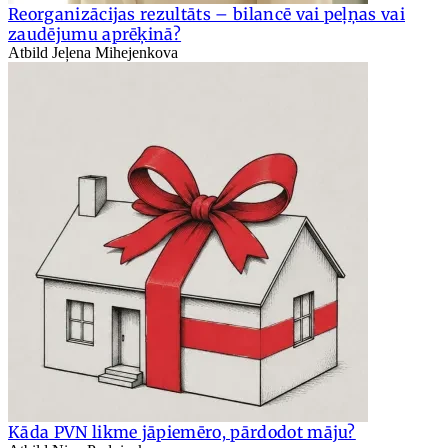
Reorganizācijas rezultāts – bilancē vai peļņas vai
zaudējumu aprēķinā?
Atbild Jeļena Mihejenkova
Kāda PVN likme jāpiemēro, pārdodot māju?