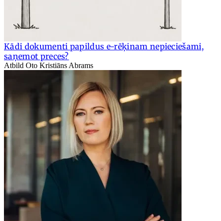
Kādi dokumenti papildus e-rēķinam nepieciešami,
saņemot preces?
Atbild Oto Kristiāns Abrams