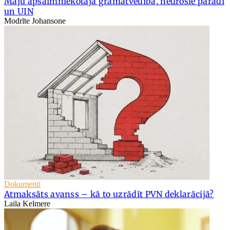
Māju apsaimniekotāja grāmatvedība, nedrošie parādi
un UIN
Modrīte Johansone
Dokumenti
Atmaksāts avanss – kā to uzrādīt PVN deklarācijā?
Laila Kelmere