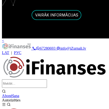
<
67280693
info@iZurnali.lv
LAT
|
РУС
Abonēšana
Autorizēties