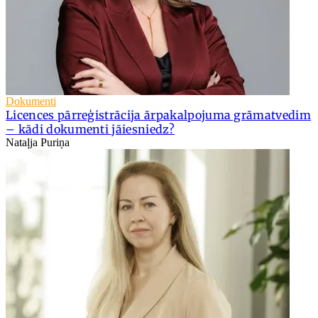
Dokumenti
Licences pārreģistrācija ārpakalpojuma grāmatvedim
– kādi dokumenti jāiesniedz?
Nataļja Puriņa