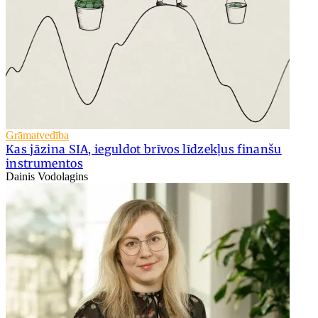
Grāmatvedība
Kas jāzina SIA, ieguldot brīvos līdzekļus finanšu
instrumentos
Dainis Vodolagins