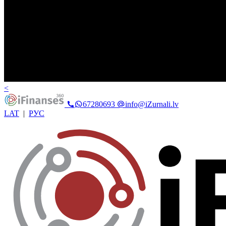
<
67280693
info@iZurnali.lv
LAT
|
РУС