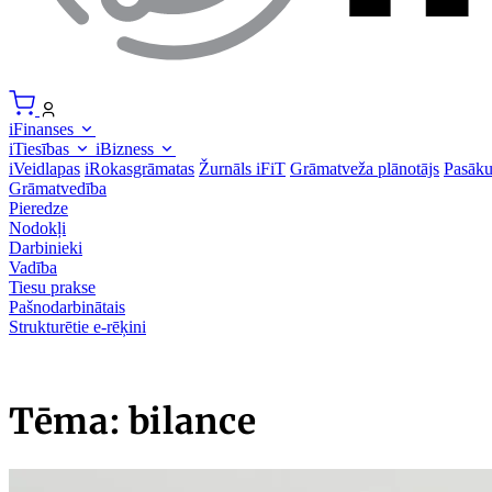
iFinanses
iTiesības
iBizness
iVeidlapas
iRokasgrāmatas
Žurnāls iFiT
Grāmatveža plānotājs
Pasāk
Grāmatvedība
Pieredze
Nodokļi
Darbinieki
Vadība
Tiesu prakse
Pašnodarbinātais
Strukturētie e-rēķini
Tēma: bilance