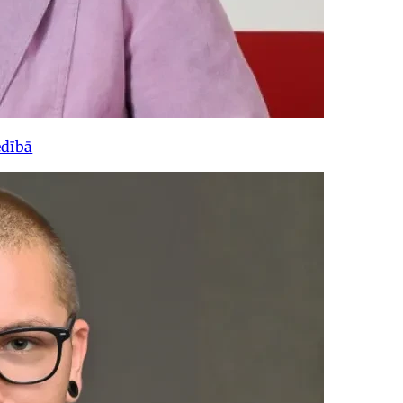
edībā