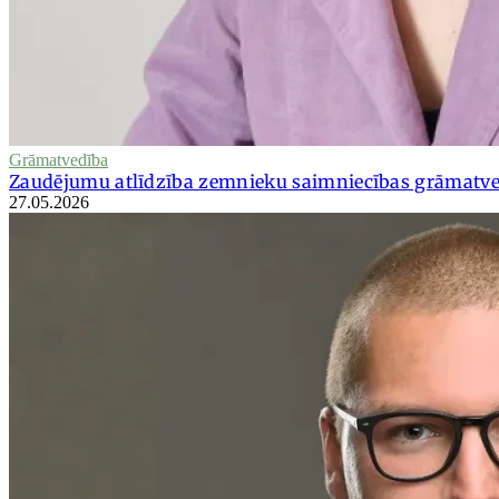
Grāmatvedība
Zaudējumu atlīdzība zemnieku saimniecības grāmatv
27.05.2026