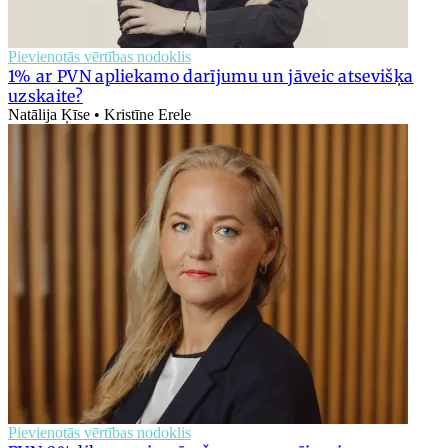
Pievienotās vērtības nodoklis
1% ar PVN apliekamo darījumu un jāveic atsevišķa
uzskaite?
Natālija Ķīse • Kristīne Erele
Pievienotās vērtības nodoklis