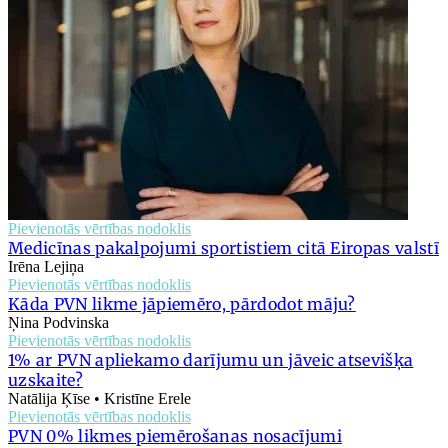
Pievienotās vērtības nodoklis
Medicīnas pakalpojumi sportistiem citā Eiropas valstī
Irēna Lejiņa
Pievienotās vērtības nodoklis
Kāda PVN likme jāpiemēro, pārdodot māju?
Ņina Podvinska
Pievienotās vērtības nodoklis
1% ar PVN apliekamo darījumu un jāveic atsevišķa
uzskaite?
Natālija Ķīse • Kristīne Erele
Pievienotās vērtības nodoklis
PVN 0% likmes piemērošanas nosacījumi