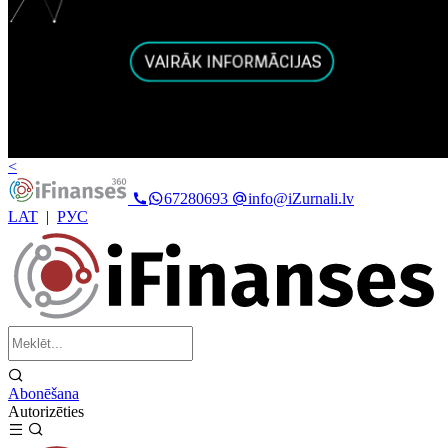
<
67280693
info@iZurnali.lv
LAT
|
РУС
Abonēšana
Autorizēties