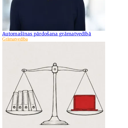
Automašīnas pārdošana grāmatvedībā
Grāmatvedība