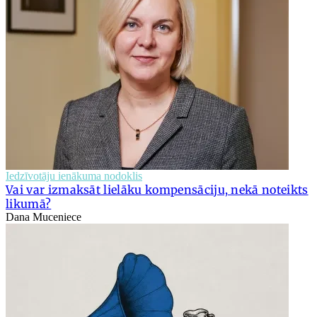
Iedzīvotāju ienākuma nodoklis
Vai var izmaksāt lielāku kompensāciju, nekā noteikts
likumā?
Dana Muceniece