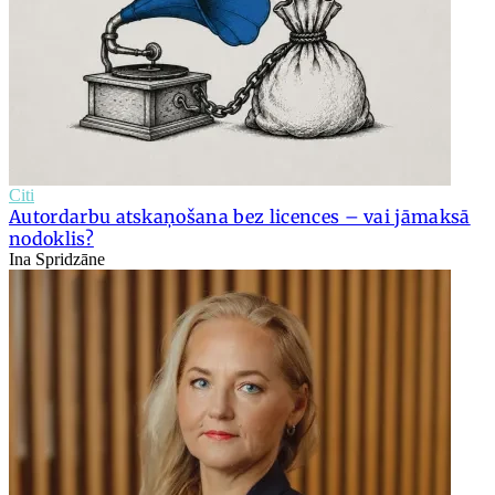
Citi
Autordarbu atskaņošana bez licences – vai jāmaksā
nodoklis?
Ina Spridzāne