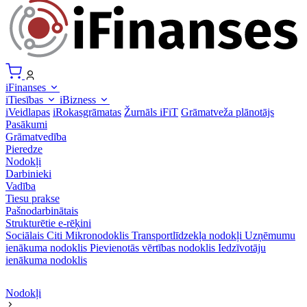
iFinanses
iTiesības
iBizness
iVeidlapas
iRokasgrāmatas
Žurnāls iFiT
Grāmatveža plānotājs
Pasākumi
Grāmatvedība
Pieredze
Nodokļi
Darbinieki
Vadība
Tiesu prakse
Pašnodarbinātais
Strukturētie e-rēķini
Sociālais
Citi
Mikronodoklis
Transportlīdzekļa nodokļi
Uzņēmumu
ienākuma nodoklis
Pievienotās vērtības nodoklis
Iedzīvotāju
ienākuma nodoklis
Nodokļi