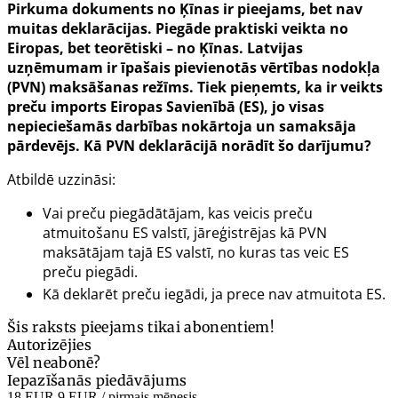
Pirkuma dokuments no Ķīnas ir pieejams, bet nav
muitas deklarācijas. Piegāde praktiski veikta no
Eiropas, bet teorētiski – no Ķīnas. Latvijas
uzņēmumam ir īpašais pievienotās vērtības nodokļa
(PVN) maksāšanas režīms. Tiek pieņemts, ka ir veikts
preču imports Eiropas Savienībā (ES), jo visas
nepieciešamās darbības nokārtoja un samaksāja
pārdevējs. Kā PVN deklarācijā norādīt šo darījumu?
Atbildē uzzināsi:
Vai preču piegādātājam, kas veicis preču
atmuitošanu ES valstī, jāreģistrējas kā PVN
maksātājam tajā ES valstī, no kuras tas veic ES
preču piegādi.
Kā deklarēt preču iegādi, ja prece nav atmuitota ES.
Šis raksts pieejams tikai abonentiem!
Autorizējies
Vēl neabonē?
Iepazīšanās piedāvājums
18 EUR
9 EUR
/ pirmais mēnesis