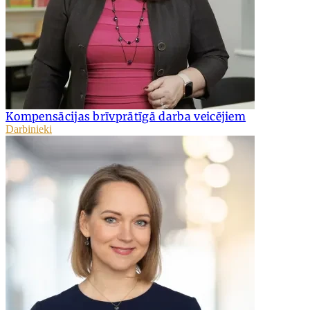
Kompensācijas brīvprātīgā darba veicējiem
Darbinieki