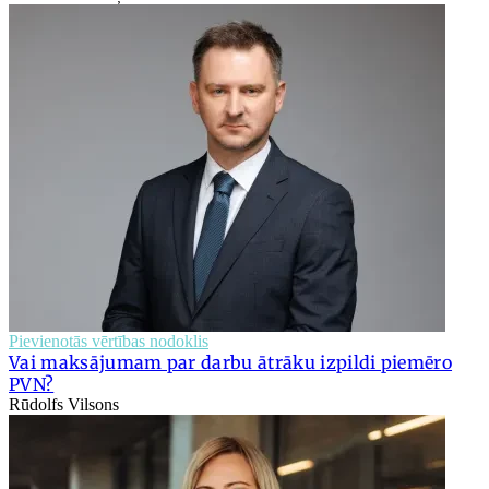
Pievienotās vērtības nodoklis
Vai maksājumam par darbu ātrāku izpildi piemēro
PVN?
Rūdolfs Vilsons