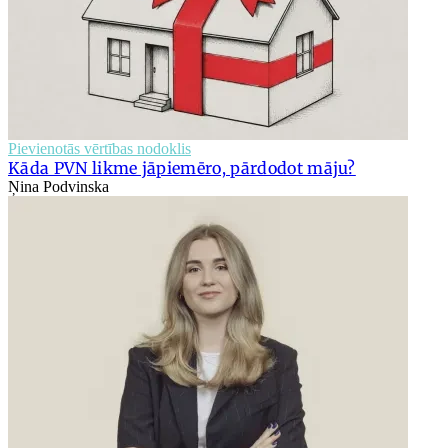
Pievienotās vērtības nodoklis
Kāda PVN likme jāpiemēro, pārdodot māju?
Ņina Podvinska