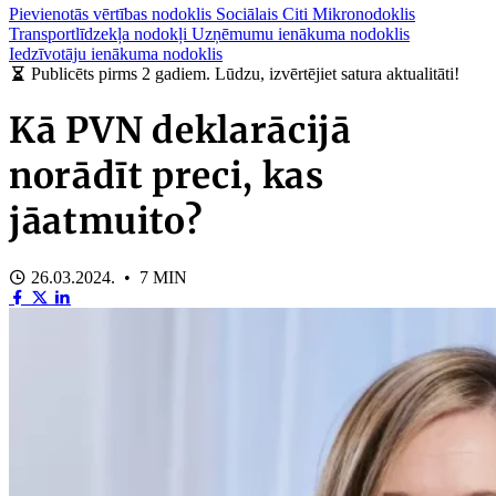
Pievienotās vērtības nodoklis
Sociālais
Citi
Mikronodoklis
Transportlīdzekļa nodokļi
Uzņēmumu ienākuma nodoklis
Iedzīvotāju ienākuma nodoklis
Publicēts pirms 2 gadiem. Lūdzu, izvērtējiet satura aktualitāti!
Kā PVN deklarācijā
norādīt preci, kas
jāatmuito?
26.03.2024. • 7 MIN