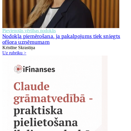
Pievienotās vērtības nodoklis
Nodokļa piemērošana, ja pakalpojums tiek sniegts
ofšora uzņēmumam
Kristīne Skrastiņa
Uz rubriku >