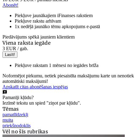
Abonēt!
Piekļuve jaunākajiem iFinanses rakstiem
Piekļuve rakstu arhīvam
1x nedēļā jaunāko tēmu apkopojums e-pastā
Piedāvājums spēkā jauniem klientiem
Viena raksta iegāde
3 EUR
/ gab.
Lasīt!
Piekļuve rakstam 1 mēnesi no iegādes brīža
Noformējot pirkumu, netiek piesaistīta maksājumu karte un nenotiek
automātiski maksājumi!
Apskatīt citas abonēšanas iespējas
Pamanīji kļūdu?
Iezīmē tekstu un spied "ziņot par kļūdu".
Tēmas
pamatlīdzekļi
muita
priekšnodoklis
Vēl no šīs rubrikas