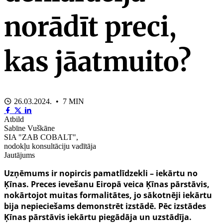
norādīt preci,
kas jāatmuito?
26.03.2024. • 7 MIN
Atbild
Sabīne Vuškāne
SIA "ZAB COBALT",
nodokļu konsultāciju vadītāja
Jautājums
Uzņēmums ir nopircis pamatlīdzekli – iekārtu no
Ķīnas. Preces ievešanu Eiropā veica Ķīnas pārstāvis,
nokārtojot muitas formalitātes, jo sākotnēji iekārtu
bija nepieciešams demonstrēt izstādē. Pēc izstādes
Ķīnas pārstāvis iekārtu piegādāja un uzstādīja.