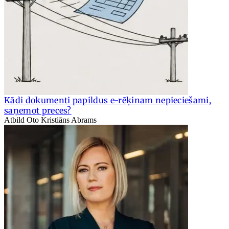
Kādi dokumenti papildus e-rēķinam nepieciešami,
saņemot preces?
Atbild Oto Kristiāns Abrams