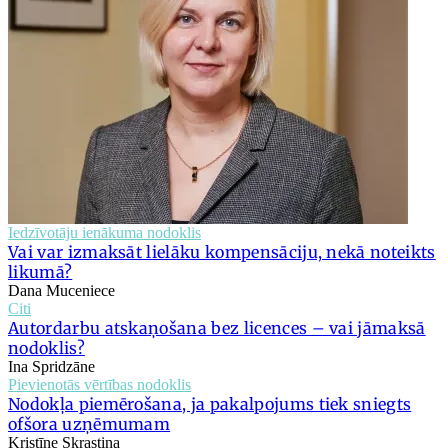
Iedzīvotāju ienākuma nodoklis
Vai var izmaksāt lielāku kompensāciju, nekā noteikts
likumā?
Dana Muceniece
Citi
Autordarbu atskaņošana bez licences – vai jāmaksā
nodoklis?
Ina Spridzāne
Pievienotās vērtības nodoklis
Nodokļa piemērošana, ja pakalpojums tiek sniegts
ofšora uzņēmumam
Kristīne Skrastiņa