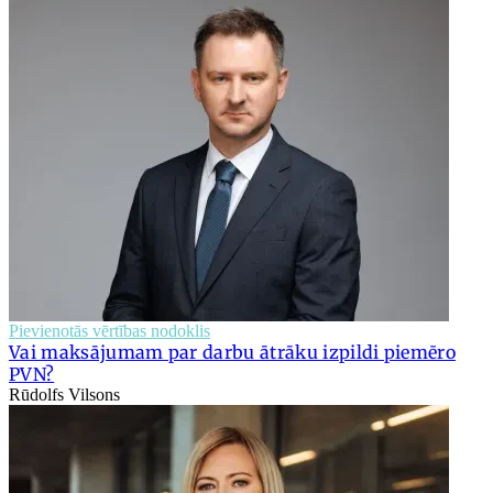
Pievienotās vērtības nodoklis
Vai maksājumam par darbu ātrāku izpildi piemēro
PVN?
Rūdolfs Vilsons