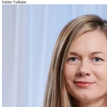
Sabīne Vuškāne