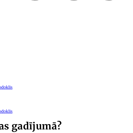
odoklis
odoklis
as gadījumā?