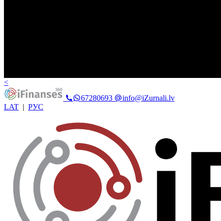
<
67280693
info@iZurnali.lv
LAT
|
РУС