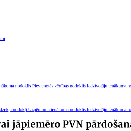
umi
nākuma nodoklis
Pievienotās vērtības nodoklis
Iedzīvotāju ienākuma n
īdzekļa nodokļi
Uzņēmumu ienākuma nodoklis
Iedzīvotāju ienākuma n
vai jāpiemēro PVN pārdošan