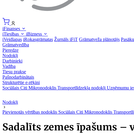
iFinanses
iTiesības
iBizness
iVeidlapas
iRokasgrāmatas
Žurnāls iFiT
Grāmatveža plānotājs
Pasāk
Grāmatvedība
Pieredze
Nodokļi
Darbinieki
Vadība
Tiesu prakse
Pašnodarbinātais
Strukturētie e-rēķini
Sociālais
Citi
Mikronodoklis
Transportlīdzekļa nodokļi
Uzņēmumu ie
Nodokļi
Pievienotās vērtības nodoklis
Sociālais
Citi
Mikronodoklis
Transportl
Sadalīts zemes īpašums – 