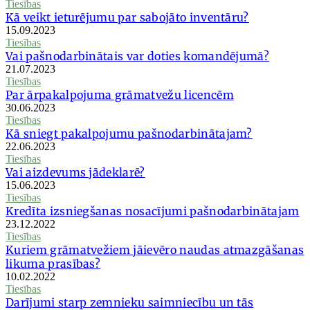
Tiesības
Kā veikt ieturējumu par sabojāto inventāru?
15.09.2023
Tiesības
Vai pašnodarbinātais var doties komandējumā?
21.07.2023
Tiesības
Par ārpakalpojuma grāmatvežu licencēm
30.06.2023
Tiesības
Kā sniegt pakalpojumu pašnodarbinātajam?
22.06.2023
Tiesības
Vai aizdevums jādeklarē?
15.06.2023
Tiesības
Kredīta izsniegšanas nosacījumi pašnodarbinātajam
23.12.2022
Tiesības
Kuriem grāmatvežiem jāievēro naudas atmazgāšanas
likuma prasības?
10.02.2022
Tiesības
Darījumi starp zemnieku saimniecību un tās