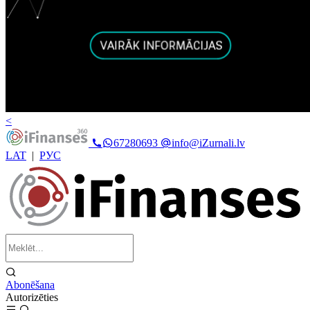
<
67280693
info@iZurnali.lv
LAT
|
РУС
Abonēšana
Autorizēties