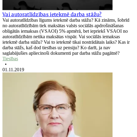
Vai autoratlīdzības ietekmē darba stāžu?
Vai autoratlīdzības līgums ietekmē darba stāžu? Kā zināms, šobrīd
no autoratlīdzībām tiek maksātas valsts sociālās apdrošināšanas
obligātās iemaksas (VSAOI) 5% apmērā, bet iepriekš VSAOI no
autoratlīdzībām netika maksātas vispār. Vai sociālās iemaksas
ietekmē darba stāžu? Vai to ietekmē tikai nostrādātais laiks? Kas ir
darba stāžs, kaš dod tiesības uz pensiju? Ko darīt, ja nav
saglabājušies apliecinoši dokumenti par darba stāžu pagātnē?
Tiesības
•
01.11.2019