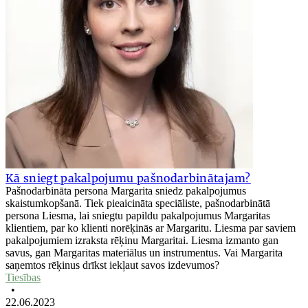
Kā sniegt pakalpojumu pašnodarbinātajam?
Pašnodarbināta persona Margarita sniedz pakalpojumus
skaistumkopšanā. Tiek pieaicināta speciāliste, pašnodarbinātā
persona Liesma, lai sniegtu papildu pakalpojumus Margaritas
klientiem, par ko klienti norēķinās ar Margaritu. Liesma par saviem
pakalpojumiem izraksta rēķinu Margaritai. Liesma izmanto gan
savus, gan Margaritas materiālus un instrumentus. Vai Margarita
saņemtos rēķinus drīkst iekļaut savos izdevumos?
Tiesības
•
22.06.2023