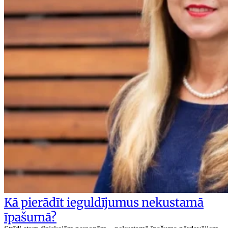
Kā pierādīt ieguldījumus nekustamā
īpašumā?