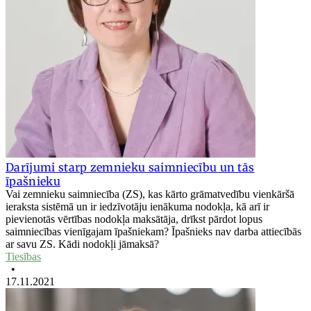
Darījumi starp zemnieku saimniecību un tās
īpašnieku
Vai zemnieku saimniecība (ZS), kas kārto grāmatvedību vienkāršā
ieraksta sistēmā un ir iedzīvotāju ienākuma nodokļa, kā arī ir
pievienotās vērtības nodokļa maksātāja, drīkst pārdot lopus
saimniecības vienīgajam īpašniekam? Īpašnieks nav darba attiecībās
ar savu ZS. Kādi nodokļi jāmaksā?
Tiesības
•
17.11.2021