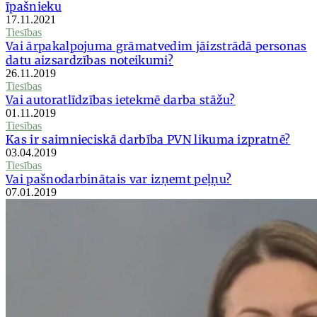
īpašnieku
17.11.2021
Tiesības
Vai ārpakalpojuma grāmatvedim jāizstrādā personas
datu aizsardzības noteikumi?
26.11.2019
Tiesības
Vai autoratlīdzības ietekmē darba stāžu?
01.11.2019
Tiesības
Kas ir saimnieciskā darbība PVN likuma izpratnē?
03.04.2019
Tiesības
Vai pašnodarbinātais var izņemt peļņu?
07.01.2019