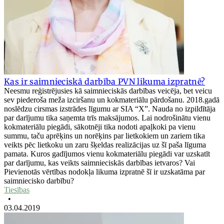
Kas ir saimnieciskā darbība PVN likuma izpratnē?
Neesmu reģistrējusies kā saimnieciskās darbības veicēja, bet veicu
sev piederoša meža izciršanu un kokmateriālu pārdošanu. 2018.gadā
noslēdzu cirsmas izstrādes līgumu ar SIA “X”. Nauda no izpildītāja
par darījumu tika saņemta trīs maksājumos. Lai nodrošinātu vienu
kokmateriālu piegādi, sākotnēji tika nodoti apaļkoki pa vienu
summu, taču aprēķins un norēķins par lietkokiem un zariem tika
veikts pēc lietkoku un zaru šķeldas realizācijas uz šī paša līguma
pamata. Kuros gadījumos vienu kokmateriālu piegādi var uzskatīt
par darījumu, kas veikts saimnieciskās darbības ietvaros? Vai
Pievienotās vērtības nodokļa likuma izpratnē šī ir uzskatāma par
saimniecisko darbību?
Tiesības
•
03.04.2019