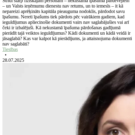
Strīdi starp fiziskajām personām – nekustamā īpašuma pārdevējiem
– un Valsts ieņēmumu dienestu nav retums, un to iemesls – it kā
nepareizi aprēķināts kapitāla pieauguma nodoklis, pārdodot savu
īpašumu. Nereti īpašums tiek pārdots pēc vairākiem gadiem, kad
ieguldījumus apliecinošie dokumenti vairs nav saglabājušies vai arī
čeki ir izbalējuši. Kā nekustamā īpašuma pārdošanas gadījumā
pierādīt tajā veiktos ieguldījumus? Kādi dokumenti un kādā veidā ir
jāsaglabā? Kas var kalpot kā pierādījums, ja attaisnojuma dokumenti
nav saglabāti?
Tiesības
•
28.07.2025