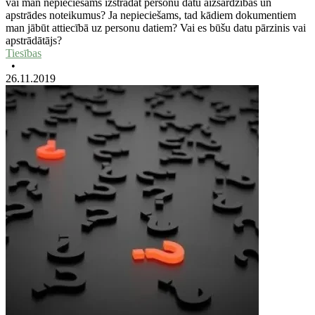
vai man nepieciešams izstrādāt personu datu aizsardzības un
apstrādes noteikumus? Ja nepieciešams, tad kādiem dokumentiem
man jābūt attiecībā uz personu datiem? Vai es būšu datu pārzinis vai
apstrādātājs?
Tiesības
•
26.11.2019