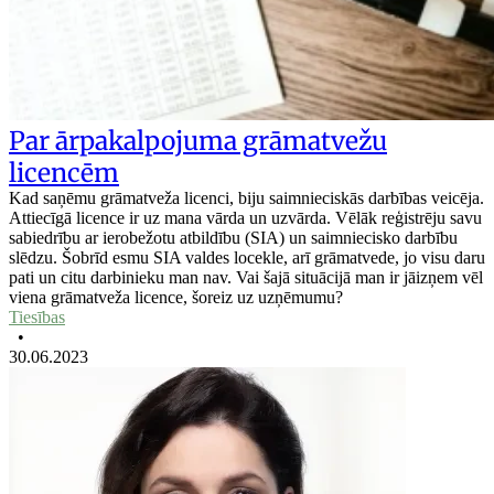
Par ārpakalpojuma grāmatvežu
licencēm
Kad saņēmu grāmatveža licenci, biju saimnieciskās darbības veicēja.
Attiecīgā licence ir uz mana vārda un uzvārda. Vēlāk reģistrēju savu
sabiedrību ar ierobežotu atbildību (SIA) un saimniecisko darbību
slēdzu. Šobrīd esmu SIA valdes locekle, arī grāmatvede, jo visu daru
pati un citu darbinieku man nav. Vai šajā situācijā man ir jāizņem vēl
viena grāmatveža licence, šoreiz uz uzņēmumu?
Tiesības
•
30.06.2023