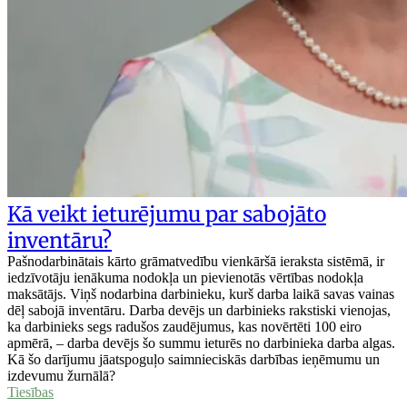
Kā veikt ieturējumu par sabojāto
inventāru?
Pašnodarbinātais kārto grāmatvedību vienkāršā ieraksta sistēmā, ir
iedzīvotāju ienākuma nodokļa un pievienotās vērtības nodokļa
maksātājs. Viņš nodarbina darbinieku, kurš darba laikā savas vainas
dēļ sabojā inventāru. Darba devējs un darbinieks rakstiski vienojas,
ka darbinieks segs radušos zaudējumus, kas novērtēti 100 eiro
apmērā, – darba devējs šo summu ieturēs no darbinieka darba algas.
Kā šo darījumu jāatspoguļo saimnieciskās darbības ieņēmumu un
izdevumu žurnālā?
Tiesības