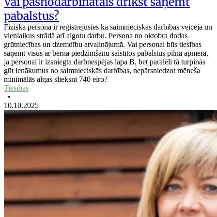
Vai pašnodarbinātais drīkst saņemt
pabalstus?
Fiziska persona ir reģistrējusies kā saimnieciskās darbības veicēja un
vienlaikus strādā arī algotu darbu. Persona no oktobra dodas
grūtniecības un dzemdību atvaļinājumā. Vai personai būs tiesības
saņemt visus ar bērna piedzimšanu saistītos pabalstus pilnā apmērā,
ja personai ir izsniegta darbnespējas lapa B, bet paralēli tā turpinās
gūt ienākumus no saimnieciskās darbības, nepārsniedzot mēneša
minimālās algas slieksni 740 eiro?
Tiesības
•
10.10.2025