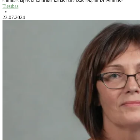
slimības lapas laikā drīkst kādas izmaksas iekļaut izdevumos?
Tiesības
•
23.07.2024