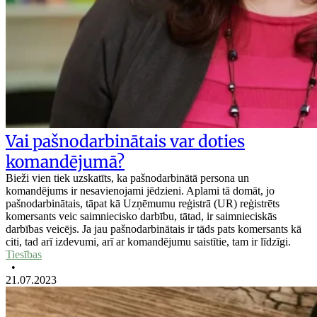
Vai pašnodarbinātais var doties
komandējumā?
Bieži vien tiek uzskatīts, ka pašnodarbinātā persona un
komandējums ir nesavienojami jēdzieni. Aplami tā domāt, jo
pašnodarbinātais, tāpat kā Uzņēmumu reģistrā (UR) reģistrēts
komersants veic saimniecisko darbību, tātad, ir saimnieciskās
darbības veicējs. Ja jau pašnodarbinātais ir tāds pats komersants kā
citi, tad arī izdevumi, arī ar komandējumu saistītie, tam ir līdzīgi.
Tiesības
•
21.07.2023