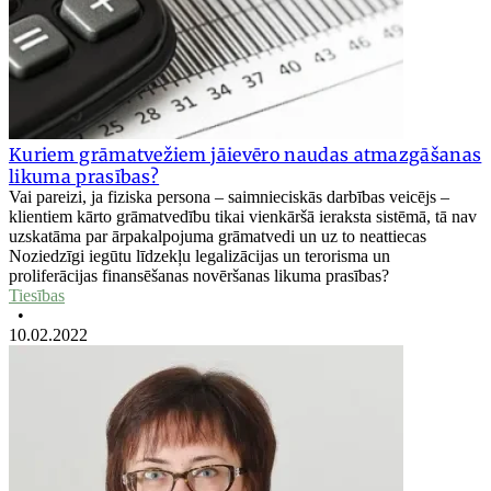
Kuriem grāmatvežiem jāievēro naudas atmazgāšanas
likuma prasības?
Vai pareizi, ja fiziska persona – saimnieciskās darbības veicējs –
klientiem kārto grāmatvedību tikai vienkāršā ieraksta sistēmā, tā nav
uzskatāma par ārpakalpojuma grāmatvedi un uz to neattiecas
Noziedzīgi iegūtu līdzekļu legalizācijas un terorisma un
proliferācijas finansēšanas novēršanas likuma prasības?
Tiesības
•
10.02.2022