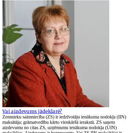
Vai aizdevums jādeklarē?
Zemnieku saimniecība (ZS) ir iedzīvotāju ienākuma nodokļa (IIN)
maksātāja; grāmatvedību kārto vienkāršā ierakstā. ZS saņem
aizdevumu no citas ZS, uzņēmumu ienākuma nodokļa (UIN)
maksātājas. Aizdevums ir bezprocentu. Vai ZS IIN maksātājai ir