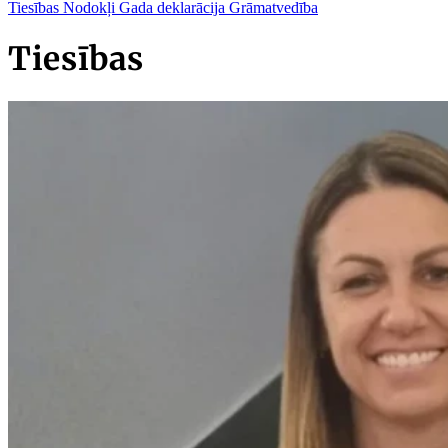
Tiesības
Nodokļi
Gada deklarācija
Grāmatvedība
Tiesības