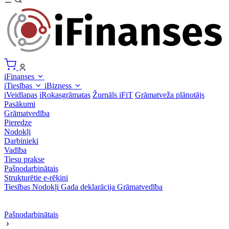
iFinanses
iTiesības
iBizness
iVeidlapas
iRokasgrāmatas
Žurnāls iFiT
Grāmatveža plānotājs
Pasākumi
Grāmatvedība
Pieredze
Nodokļi
Darbinieki
Vadība
Tiesu prakse
Pašnodarbinātais
Strukturētie e-rēķini
Tiesības
Nodokļi
Gada deklarācija
Grāmatvedība
Pašnodarbinātais