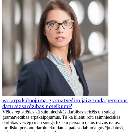
Vai ārpakalpojuma grāmatvedim jāizstrādā personas
datu aizsardzības noteikumi?
Vēlos reģistrēties kā saimnieciskās darbības veicējs un sniegt
grāmatvedības ārpakalpojumus. Tā kā klienti (citi saimnieciskās
darbības veicēji) man sniegs fizisku personu datus (savus datus,
juridisku personu darbinieku datus, patieso labuma guvēju datus),