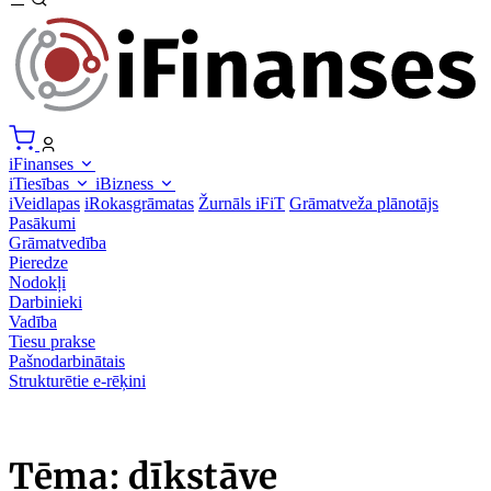
iFinanses
iTiesības
iBizness
iVeidlapas
iRokasgrāmatas
Žurnāls iFiT
Grāmatveža plānotājs
Pasākumi
Grāmatvedība
Pieredze
Nodokļi
Darbinieki
Vadība
Tiesu prakse
Pašnodarbinātais
Strukturētie e-rēķini
Tēma: dīkstāve