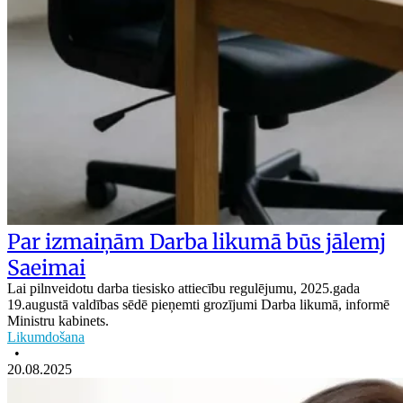
Par izmaiņām Darba likumā būs jālemj
Saeimai
Lai pilnveidotu darba tiesisko attiecību regulējumu, 2025.gada
19.augustā valdības sēdē pieņemti grozījumi Darba likumā, informē
Ministru kabinets.
Likumdošana
•
20.08.2025