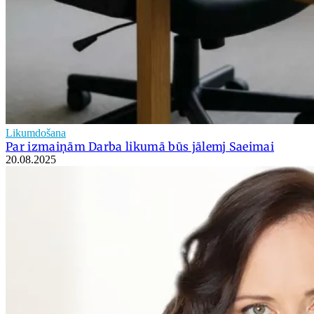
Likumdošana
Par izmaiņām Darba likumā būs jālemj Saeimai
20.08.2025