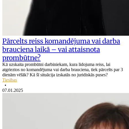
Pārcelts reiss komandējuma vai darba
brauciena laikā – vai attaisnota
prombūtne?
Kā uzskaita prombūtni darbiniekam, kura lidojuma reiss, lai
atgrieztos no komandējuma vai darba brauciena, tiek pārcelts par 3
dienām vēlāk? Kā šī situācija izskatās no juridiskās puses?
Tiesības
•
07.01.2025