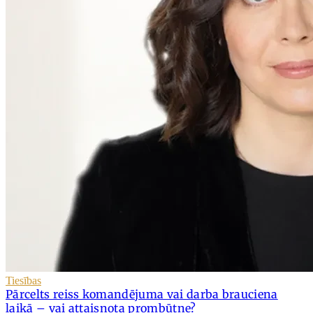
Tiesības
Pārcelts reiss komandējuma vai darba brauciena
laikā – vai attaisnota prombūtne?