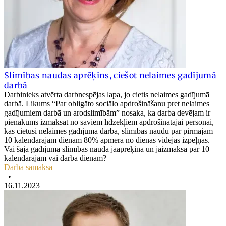
Slimības naudas aprēķins, ciešot nelaimes gadījumā
darbā
Darbinieks atvērta darbnespējas lapa, jo cietis nelaimes gadījumā
darbā. Likums “Par obligāto sociālo apdrošināšanu pret nelaimes
gadījumiem darbā un arodslimībām” nosaka, ka darba devējam ir
pienākums izmaksāt no saviem līdzekļiem apdrošinātajai personai,
kas cietusi nelaimes gadījumā darbā, slimības naudu par pirmajām
10 kalendārajām dienām 80% apmērā no dienas vidējās izpeļņas.
Vai šajā gadījumā slimības nauda jāaprēķina un jāizmaksā par 10
kalendārajām vai darba dienām?
Darba samaksa
•
16.11.2023