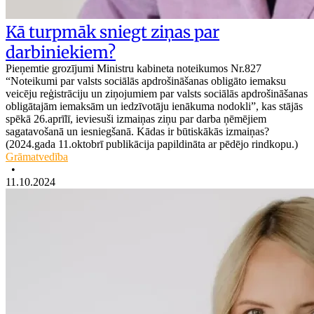
Kā turpmāk sniegt ziņas par
darbiniekiem?
Pieņemtie grozījumi Ministru kabineta noteikumos Nr.827
“Noteikumi par valsts sociālās apdrošināšanas obligāto iemaksu
veicēju reģistrāciju un ziņojumiem par valsts sociālās apdrošināšanas
obligātajām iemaksām un iedzīvotāju ienākuma nodokli”, kas stājās
spēkā 26.aprīlī, ieviesuši izmaiņas ziņu par darba ņēmējiem
sagatavošanā un iesniegšanā. Kādas ir būtiskākās izmaiņas?
(2024.gada 11.oktobrī publikācija papildināta ar pēdējo rindkopu.)
Grāmatvedība
•
11.10.2024