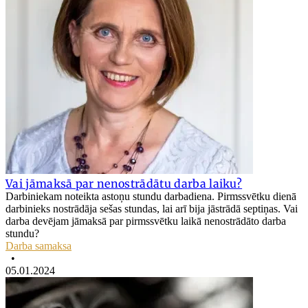
Vai jāmaksā par nenostrādātu darba laiku?
Darbiniekam noteikta astoņu stundu darbadiena. Pirmssvētku dienā
darbinieks nostrādāja sešas stundas, lai arī bija jāstrādā septiņas. Vai
darba devējam jāmaksā par pirmssvētku laikā nenostrādāto darba
stundu?
Darba samaksa
•
05.01.2024