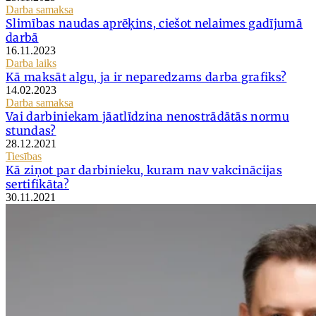
Darba samaksa
Slimības naudas aprēķins, ciešot nelaimes gadījumā
darbā
16.11.2023
Darba laiks
Kā maksāt algu, ja ir neparedzams darba grafiks?
14.02.2023
Darba samaksa
Vai darbiniekam jāatlīdzina nenostrādātās normu
stundas?
28.12.2021
Tiesības
Kā ziņot par darbinieku, kuram nav vakcinācijas
sertifikāta?
30.11.2021