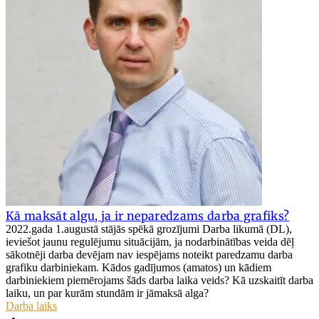
Kā maksāt algu, ja ir neparedzams darba grafiks?
2022.gada 1.augustā stājās spēkā grozījumi Darba likumā (DL),
ieviešot jaunu regulējumu situācijām, ja nodarbinātības veida dēļ
sākotnēji darba devējam nav iespējams noteikt paredzamu darba
grafiku darbiniekam. Kādos gadījumos (amatos) un kādiem
darbiniekiem piemērojams šāds darba laika veids? Kā uzskaitīt darba
laiku, un par kurām stundām ir jāmaksā alga?
Darba laiks
•