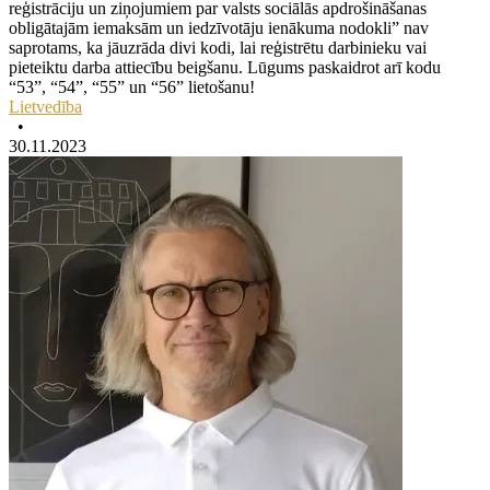
reģistrāciju un ziņojumiem par valsts sociālās apdrošināšanas
obligātajām iemaksām un iedzīvotāju ienākuma nodokli” nav
saprotams, ka jāuzrāda divi kodi, lai reģistrētu darbinieku vai
pieteiktu darba attiecību beigšanu. Lūgums paskaidrot arī kodu
“53”, “54”, “55” un “56” lietošanu!
Lietvedība
•
30.11.2023