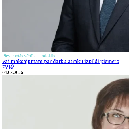
Pievienotās vērtības nodoklis
Vai maksājumam par darbu ātrāku izpildi piemēro
PVN?
04.08.2026