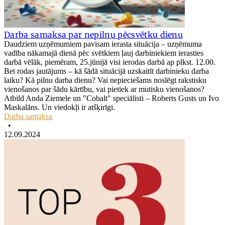
Darba samaksa par nepilnu pēcsvētku dienu
Daudziem uzņēmumiem pavisam ierasta situācija – uzņēmuma
vadība nākamajā dienā pēc svētkiem ļauj darbiniekiem ierasties
darbā vēlāk, piemēram, 25.jūnijā visi ierodas darbā ap plkst. 12.00.
Bet rodas jautājums – kā šādā situācijā uzskaitīt darbinieku darba
laiku? Kā pilnu darba dienu? Vai nepieciešams noslēgt rakstisku
vienošanos par šādu kārtību, vai pietiek ar mutisku vienošanos?
Atbild Anda Ziemele un "Cobalt" speciālisti – Roberts Gusts un Ivo
Maskalāns. Un viedokļi ir atšķirīgi.
Darba samaksa
•
12.09.2024