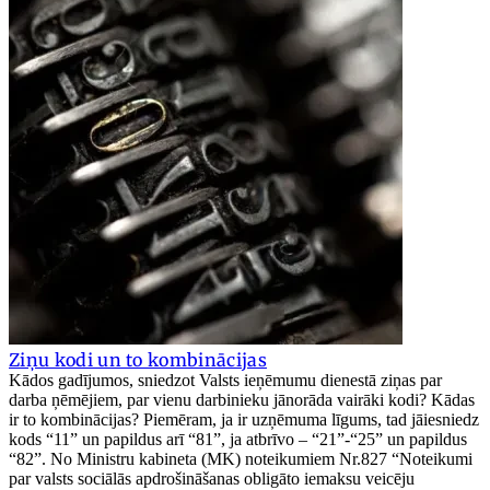
Ziņu kodi un to kombinācijas
Kādos gadījumos, sniedzot Valsts ieņēmumu dienestā ziņas par
darba ņēmējiem, par vienu darbinieku jānorāda vairāki kodi? Kādas
ir to kombinācijas? Piemēram, ja ir uzņēmuma līgums, tad jāiesniedz
kods “11” un papildus arī “81”, ja atbrīvo – “21”-“25” un papildus
“82”. No Ministru kabineta (MK) noteikumiem Nr.827 “Noteikumi
par valsts sociālās apdrošināšanas obligāto iemaksu veicēju