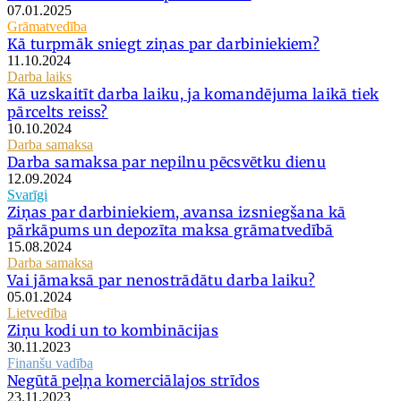
07.01.2025
Grāmatvedība
Kā turpmāk sniegt ziņas par darbiniekiem?
11.10.2024
Darba laiks
Kā uzskaitīt darba laiku, ja komandējuma laikā tiek
pārcelts reiss?
10.10.2024
Darba samaksa
Darba samaksa par nepilnu pēcsvētku dienu
12.09.2024
Svarīgi
Ziņas par darbiniekiem, avansa izsniegšana kā
pārkāpums un depozīta maksa grāmatvedībā
15.08.2024
Darba samaksa
Vai jāmaksā par nenostrādātu darba laiku?
05.01.2024
Lietvedība
Ziņu kodi un to kombinācijas
30.11.2023
Finanšu vadība
Negūtā peļņa komerciālajos strīdos
23.11.2023