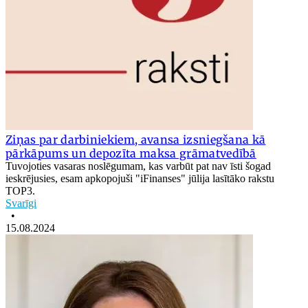
Ziņas par darbiniekiem, avansa izsniegšana kā
pārkāpums un depozīta maksa grāmatvedībā
Tuvojoties vasaras noslēgumam, kas varbūt pat nav īsti šogad
ieskrējusies, esam apkopojuši "iFinanses" jūlija lasītāko rakstu
TOP3.
Svarīgi
•
15.08.2024