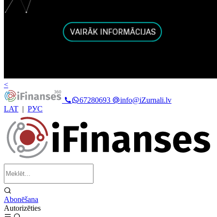
<
67280693
info@iZurnali.lv
LAT
|
РУС
Abonēšana
Autorizēties