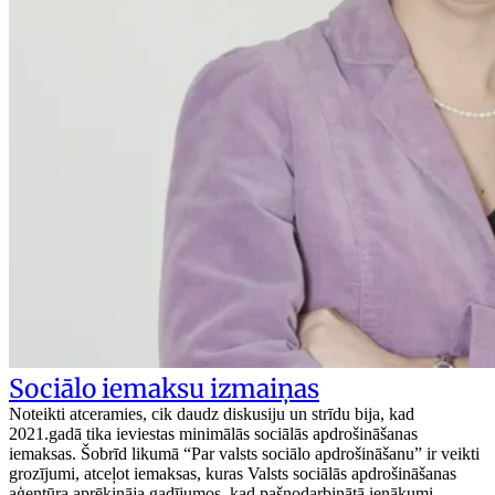
Sociālo iemaksu izmaiņas
Noteikti atceramies, cik daudz diskusiju un strīdu bija, kad
2021.gadā tika ieviestas minimālās sociālās apdrošināšanas
iemaksas. Šobrīd likumā “Par valsts sociālo apdrošināšanu” ir veikti
grozījumi, atceļot iemaksas, kuras Valsts sociālās apdrošināšanas
aģentūra aprēķināja gadījumos, kad pašnodarbinātā ienākumi