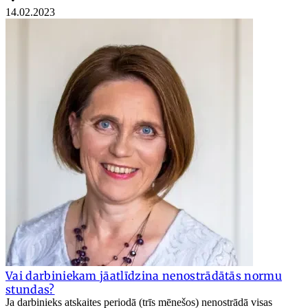
14.02.2023
Vai darbiniekam jāatlīdzina nenostrādātās normu
stundas?
Ja darbinieks atskaites periodā (trīs mēnešos) nenostrādā visas