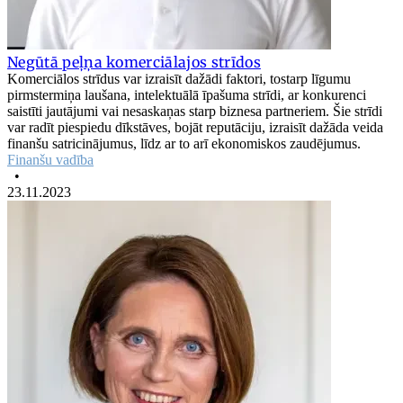
Negūtā peļņa komerciālajos strīdos
Komerciālos strīdus var izraisīt dažādi faktori, tostarp līgumu
pirmstermiņa laušana, intelektuālā īpašuma strīdi, ar konkurenci
saistīti jautājumi vai nesaskaņas starp biznesa partneriem. Šie strīdi
var radīt piespiedu dīkstāves, bojāt reputāciju, izraisīt dažāda veida
finanšu satricinājumus, līdz ar to arī ekonomiskos zaudējumus.
Finanšu vadība
•
23.11.2023