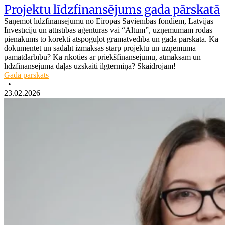
Projektu līdzfinansējums gada pārskatā
Saņemot līdzfinansējumu no Eiropas Savienības fondiem, Latvijas
Investīciju un attīstības aģentūras vai “Altum”, uzņēmumam rodas
pienākums to korekti atspoguļot grāmatvedībā un gada pārskatā. Kā
dokumentēt un sadalīt izmaksas starp projektu un uzņēmuma
pamatdarbību? Kā rīkoties ar priekšfinansējumu, atmaksām un
līdzfinansējuma daļas uzskaiti ilgtermiņā? Skaidrojam!
Gada pārskats
•
23.02.2026