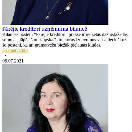
Pārējie kreditori uzņēmuma bilancē
Bilances postenī “Pārējie kreditori” praksē ir redzētas dažnedažādas
summas, tāpēc šoreiz apskatīsim, kurus izdevumus var attiecināt uz
šo posteni, kā arī grāmatvežu biežāk pieļautās kļūdas.
Grāmatvedība
•
05.07.2021