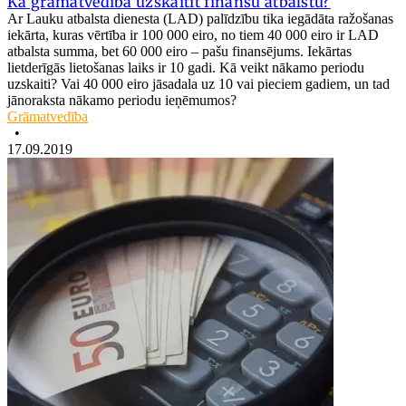
Kā grāmatvedībā uzskaitīt finanšu atbalstu?
Ar Lauku atbalsta dienesta (LAD) palīdzību tika iegādāta ražošanas
iekārta, kuras vērtība ir 100 000 eiro, no tiem 40 000 eiro ir LAD
atbalsta summa, bet 60 000 eiro – pašu finansējums. Iekārtas
lietderīgās lietošanas laiks ir 10 gadi. Kā veikt nākamo periodu
uzskaiti? Vai 40 000 eiro jāsadala uz 10 vai pieciem gadiem, un tad
jānoraksta nākamo periodu ieņēmumos?
Grāmatvedība
•
17.09.2019