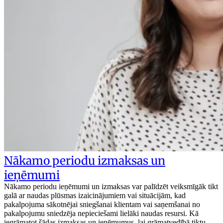
Nākamo periodu izmaksas un
ieņēmumi
Nākamo periodu ieņēmumi un izmaksas var palīdzēt veiksmīgāk tikt
galā ar naudas plūsmas izaicinājumiem vai situācijām, kad
pakalpojuma sākotnējai sniegšanai klientam vai saņemšanai no
pakalpojumu sniedzēja nepieciešami lielāki naudas resursi. Kā
iegrāmatot šādas izmaksas un ieņēmumus, lai grāmatvedībā tiktu