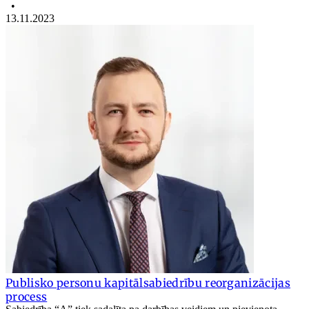
•
13.11.2023
Publisko personu kapitālsabiedrību reorganizācijas
process