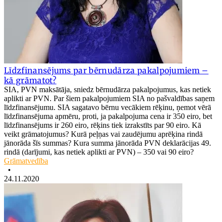
Līdzfinansējums par bērnudārza pakalpojumiem –
kā grāmatot?
SIA, PVN maksātāja, sniedz bērnudārza pakalpojumus, kas netiek
aplikti ar PVN. Par šiem pakalpojumiem SIA no pašvaldības saņem
līdzfinansējumu. SIA sagatavo bērnu vecākiem rēķinu, ņemot vērā
līdzfinansējuma apmēru, proti, ja pakalpojuma cena ir 350 eiro, bet
līdzfinansējums ir 260 eiro, rēķins tiek izrakstīts par 90 eiro. Kā
veikt grāmatojumus? Kurā peļņas vai zaudējumu aprēķina rindā
jānorāda šīs summas? Kura summa jānorāda PVN deklarācijas 49.
rindā (darījumi, kas netiek aplikti ar PVN) – 350 vai 90 eiro?
Grāmatvedība
•
24.11.2020