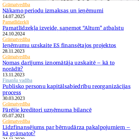
Grāmatvedība
Nākamo periodu izmaksas un ieņēmumi
14.07.2025
Pamatlīdzekļi
Pamatlīdzekļa izveide, saņemot “Altum” atbalstu
24.10.2024
Grāmatvedība
Ieņēmumu uzskaite ES finansētajos projektos
28.11.2023
Grāmatvedība
Nomas darījums iznomātāja uzskaitē – kā to
norādīt?
13.11.2023
Finanšu vadība
Publisko personu kapitālsabiedrību reorganizācijas
process
30.03.2023
Grāmatvedība
Pārējie kreditori uzņēmuma bilancē
05.07.2021
Grāmatvedība
Līdzfinansējums par bērnudārza pakalpojumiem –
kā grāmatot?