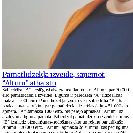
Pamatlīdzekļa izveide, saņemot
“Altum” atbalstu
Sabiedrība “A” noslēgusi aizdevuma līgumu ar “Altum” par 70 000
eiro pamatlīdzekļa izveidei. Līgumā ir paredzēta “A” līdzdalības
maksa – 1000 eiro. Pamatlīdzekļa izveidi veic sabiedrība “B”, kas
izraksta avansa rēķinu par pamatlīdzekļa izveides daļu – 51 000 eiro
apmērā. “A” samaksā 1000 eiro, bet pārējo apmaksā “Altum” uz
aizdevuma līguma pamata. Pabeidzot pamatlīdzekļa izveides darbus,
“B” izsniedz pieņemšanas-nodošanas aktu un rēķinu par atlikušo
summu – 20 000 eiro. “Altum” apmaksā šo summu, kas pēc līguma
noteikumiem ir aizdevuma neatgriežamā daļa, un samazina kopējo