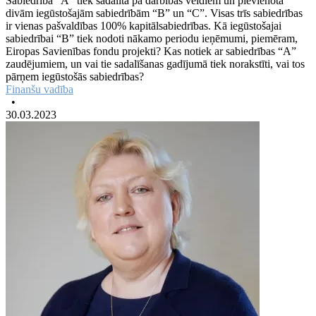
Sabiedrība “A” tiek sadalīta pa darbības veidiem un pievienota
divām iegūstošajām sabiedrībām “B” un “C”. Visas trīs sabiedrības
ir vienas pašvaldības 100% kapitālsabiedrības. Kā iegūstošajai
sabiedrībai “B” tiek nodoti nākamo periodu ieņēmumi, piemēram,
Eiropas Savienības fondu projekti? Kas notiek ar sabiedrības “A”
zaudējumiem, un vai tie sadalīšanas gadījumā tiek norakstīti, vai tos
pārņem iegūstošās sabiedrības?
Finanšu vadība
•
30.03.2023