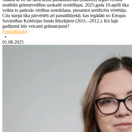
neatbilst grāmatvedības uzskaitē norādītajai, 2025.gada 10.aprīlī tika
veikta to patiesās vērtības noteikšana, piesaistot sertificētu vērtētāju.
Cita starpā tika pārvērtēti arī pamatlīdzekļi, kas iegādāti no Eiropas
Savienības Kohēzijas fonda līdzekļiem (2011.–2012.). Kā šajā
gadījumā būs veicami grāmatojumi?
Pamatlīdzekļi
•
01.08.2025