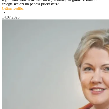
sniegts skaidrs un patiess priekšstats?
Grāmatvedība
•
14.07.2025