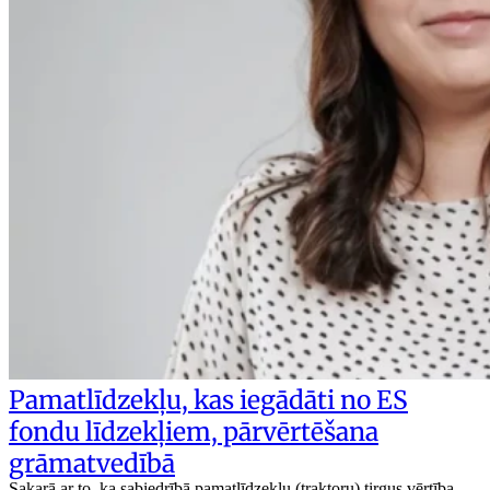
Pamatlīdzekļu, kas iegādāti no ES
fondu līdzekļiem, pārvērtēšana
grāmatvedībā
Sakarā ar to, ka sabiedrībā pamatlīdzekļu (traktoru) tirgus vērtība