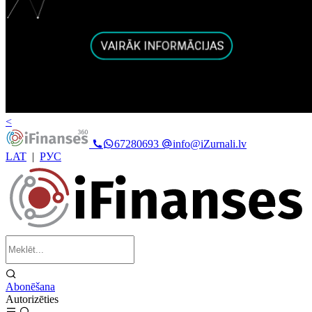
<
67280693
info@iZurnali.lv
LAT
|
РУС
Abonēšana
Autorizēties