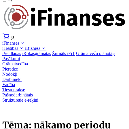
iFinanses
iTiesības
iBizness
iVeidlapas
iRokasgrāmatas
Žurnāls iFiT
Grāmatveža plānotājs
Pasākumi
Grāmatvedība
Pieredze
Nodokļi
Darbinieki
Vadība
Tiesu prakse
Pašnodarbinātais
Strukturētie e-rēķini
Tēma: nākamo periodu