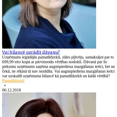
Vai bilancē uzrādīt dāvanu?
Uzņēmums iegādājās pamatlīdzekli, zāles pļāvēju, samaksājot par to
699,99 eiro kopā ar pievienotās vērtības nodokli. Dāvanā par šo
pirkumu uzņēmums saņēma augstspiediena mazgāšanas ierīci, bet ne
čekā, ne rēķinā tā nav norādīta. Vai augstspiediena mazgāšanas ierīci
var uzskaitīt uzņēmuma bilancē kā pamatlīdzekli un kādā vērtībā?
Pamatlīdzekļi
•
06.12.2018