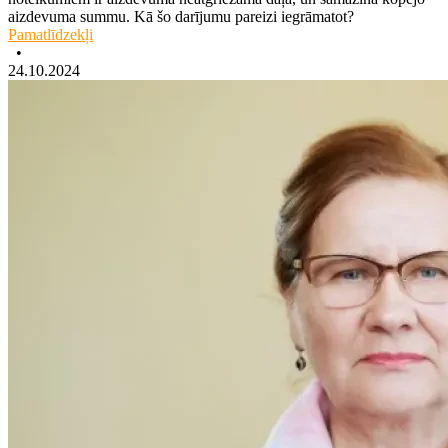
aizdevuma summu. Kā šo darījumu pareizi iegrāmatot?
Pamatlīdzekļi
•
24.10.2024