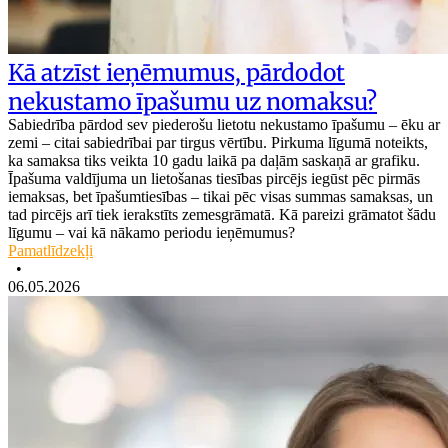
Kā atzīst ieņēmumus, pārdodot
nekustamo īpašumu uz nomaksu?
Sabiedrība pārdod sev piederošu lietotu nekustamo īpašumu – ēku ar
zemi – citai sabiedrībai par tirgus vērtību. Pirkuma līgumā noteikts,
ka samaksa tiks veikta 10 gadu laikā pa daļām saskaņā ar grafiku.
Īpašuma valdījuma un lietošanas tiesības pircējs iegūst pēc pirmās
iemaksas, bet īpašumtiesības – tikai pēc visas summas samaksas, un
tad pircējs arī tiek ierakstīts zemesgrāmatā. Kā pareizi grāmatot šādu
līgumu – vai kā nākamo periodu ieņēmumus?
Pamatlīdzekļi
•
06.05.2026