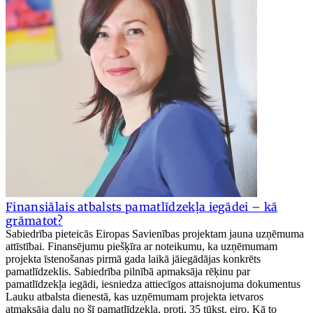
Finansiālais atbalsts pamatlīdzekļa iegādei – kā
grāmatot?
Sabiedrība pieteicās Eiropas Savienības projektam jauna uzņēmuma
attīstībai. Finansējumu piešķīra ar noteikumu, ka uzņēmumam
projekta īstenošanas pirmā gada laikā jāiegādājas konkrēts
pamatlīdzeklis. Sabiedrība pilnībā apmaksāja rēķinu par
pamatlīdzekļa iegādi, iesniedza attiecīgos attaisnojuma dokumentus
Lauku atbalsta dienestā, kas uzņēmumam projekta ietvaros
atmaksāja daļu no šī pamatlīdzekļa, proti, 35 tūkst. eiro. Kā to