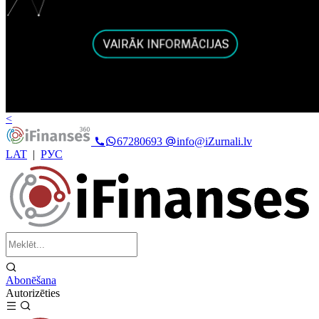
<
67280693
info@iZurnali.lv
LAT
|
РУС
Abonēšana
Autorizēties