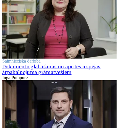
Saimnieciskā darbība
Dokumentu glabāšanas un aprites iespējas
ārpakalpojuma grāmatvežiem
Inga Pumpure