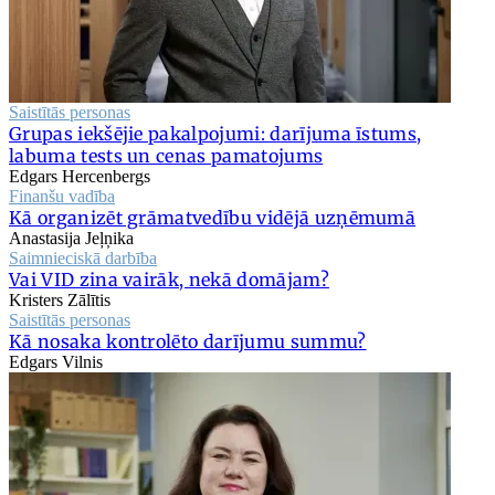
Saistītās personas
Grupas iekšējie pakalpojumi: darījuma īstums,
labuma tests un cenas pamatojums
Edgars Hercenbergs
Finanšu vadība
Kā organizēt grāmatvedību vidējā uzņēmumā
Anastasija Jeļņika
Saimnieciskā darbība
Vai VID zina vairāk, nekā domājam?
Kristers Zālītis
Saistītās personas
Kā nosaka kontrolēto darījumu summu?
Edgars Vilnis