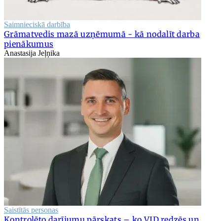
Saimnieciskā darbība
Grāmatvedis mazā uzņēmumā - kā nodalīt darba
pienākumus
Anastasija Jeļņika
Saistītās personas
Kontrolēto darījumu pārskats – ko VID redzēs un