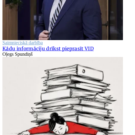
Saimnieciskā darbība
Kādu informāciju drīkst pieprasīt VID
Oļegs Spundiņš