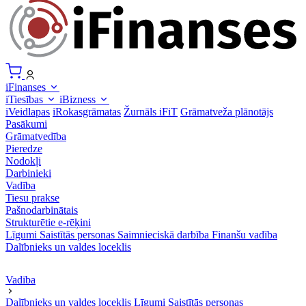
iFinanses
iTiesības
iBizness
iVeidlapas
iRokasgrāmatas
Žurnāls iFiT
Grāmatveža plānotājs
Pasākumi
Grāmatvedība
Pieredze
Nodokļi
Darbinieki
Vadība
Tiesu prakse
Pašnodarbinātais
Strukturētie e-rēķini
Līgumi
Saistītās personas
Saimnieciskā darbība
Finanšu vadība
Dalībnieks un valdes loceklis
Vadība
Dalībnieks un valdes loceklis
Līgumi
Saistītās personas