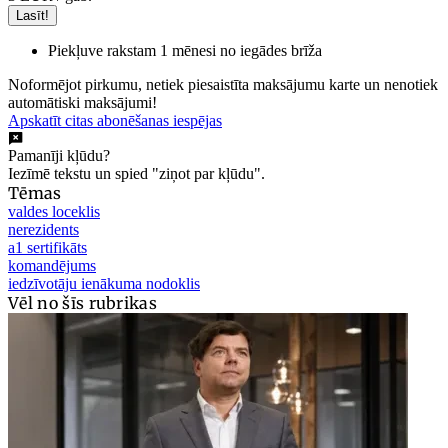
Lasīt!
Piekļuve rakstam 1 mēnesi no iegādes brīža
Noformējot pirkumu, netiek piesaistīta maksājumu karte un nenotiek
automātiski maksājumi!
Apskatīt citas abonēšanas iespējas
Pamanīji kļūdu?
Iezīmē tekstu un spied "ziņot par kļūdu".
Tēmas
valdes loceklis
nerezidents
a1 sertifikāts
komandējums
iedzīvotāju ienākuma nodoklis
Vēl no šīs rubrikas