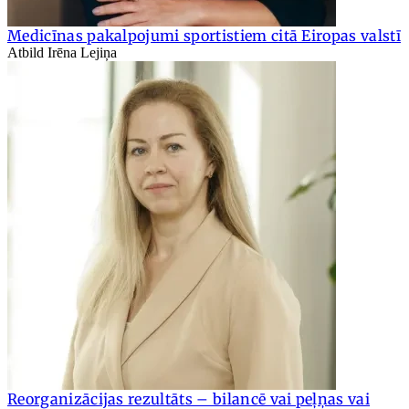
Medicīnas pakalpojumi sportistiem citā Eiropas valstī
Atbild Irēna Lejiņa
Reorganizācijas rezultāts – bilancē vai peļņas vai