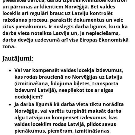
piesaistes darbus, darbu izpildes kvalitātes kontroli
un pārrunas ar klientiem Norvēģijā. Bet valdes
loceklis arī regulāri brauc uz Latviju kontrolēt
ražošanas procesu, parakstīt dokumentus un veic
citus pienākumus. Ir noslēgts darba līgums, kurā kā
darba vieta noteikta Latvija un, ja nepieciešams,
darba devēja uzdevumā arī visa Eiropas Ekonomiskā
zona.
Jautājumi:
Vai var kompensēt valdes locekļa izdevumus,
kas rodas braucienā no Norvēģijas uz Latviju
(izmitināšana, lidojuma biļetes, transporta
izdevumi Latvijā), neapliekot tos ar algas
nodokļiem?
Ja darba līgumā kā darba vieta tiktu norādīta
Norvēģija, vai varētu turpināt maksāt darba
algu Latvijā un kompensēt izdevumus, kas
valdes loceklim rodas Latvijā, pildot savus
pienākumus, piemēram, izmitināšanas,