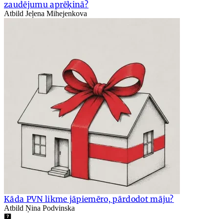
zaudējumu aprēķinā?
Atbild Jeļena Mihejenkova
Kāda PVN likme jāpiemēro, pārdodot māju?
Atbild Ņina Podvinska