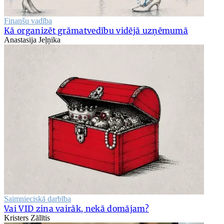
Finanšu vadība
Kā organizēt grāmatvedību vidējā uzņēmumā
Anastasija Jeļņika
Saimnieciskā darbība
Vai VID zina vairāk, nekā domājam?
Kristers Zālītis