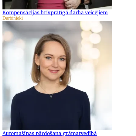
Kompensācijas brīvprātīgā darba veicējiem
Darbinieki
Automašīnas pārdošana grāmatvedībā