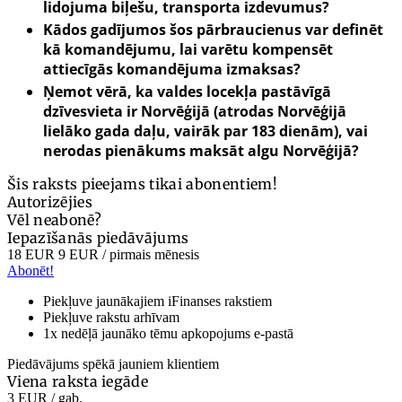
lidojuma biļešu, transporta izdevumus?
Kādos gadījumos šos pārbraucienus var definēt
kā komandējumu, lai varētu kompensēt
attiecīgās komandējuma izmaksas?
Ņemot vērā, ka valdes locekļa pastāvīgā
dzīvesvieta ir Norvēģijā (atrodas Norvēģijā
lielāko gada daļu, vairāk par 183 dienām), vai
nerodas pienākums maksāt algu Norvēģijā?
Šis raksts pieejams tikai abonentiem!
Autorizējies
Vēl neabonē?
Iepazīšanās piedāvājums
18 EUR
9 EUR
/ pirmais mēnesis
Abonēt!
Piekļuve jaunākajiem iFinanses rakstiem
Piekļuve rakstu arhīvam
1x nedēļā jaunāko tēmu apkopojums e-pastā
Piedāvājums spēkā jauniem klientiem
Viena raksta iegāde
3 EUR
/ gab.