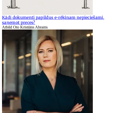
Kādi dokumenti papildus e-rēķinam nepieciešami,
saņemot preces?
Atbild Oto Kristiāns Abrams