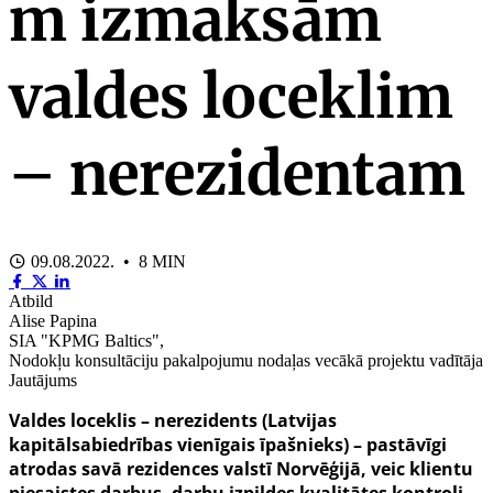
m izmaksām
valdes loceklim
– nerezidentam
09.08.2022. • 8 MIN
Atbild
Alise Papina
SIA "KPMG Baltics",
Nodokļu konsultāciju pakalpojumu nodaļas vecākā projektu vadītāja
Jautājums
Valdes loceklis – nerezidents (Latvijas
kapitālsabiedrības vienīgais īpašnieks) – pastāvīgi
atrodas savā rezidences valstī Norvēģijā, veic klientu