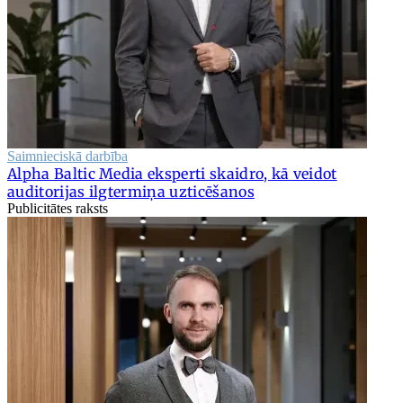
Saimnieciskā darbība
Alpha Baltic Media eksperti skaidro, kā veidot
auditorijas ilgtermiņa uzticēšanos
Publicitātes raksts