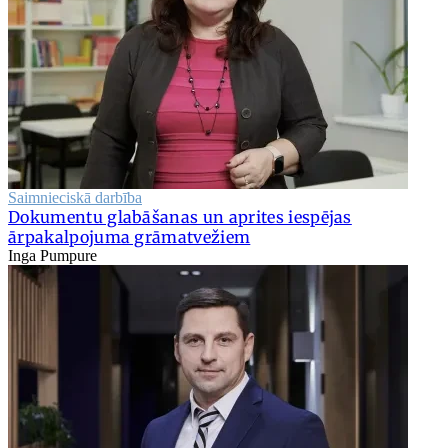
Saimnieciskā darbība
Dokumentu glabāšanas un aprites iespējas
ārpakalpojuma grāmatvežiem
Inga Pumpure