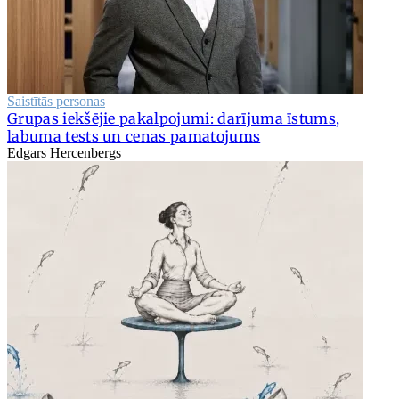
Saistītās personas
Grupas iekšējie pakalpojumi: darījuma īstums,
labuma tests un cenas pamatojums
Edgars Hercenbergs