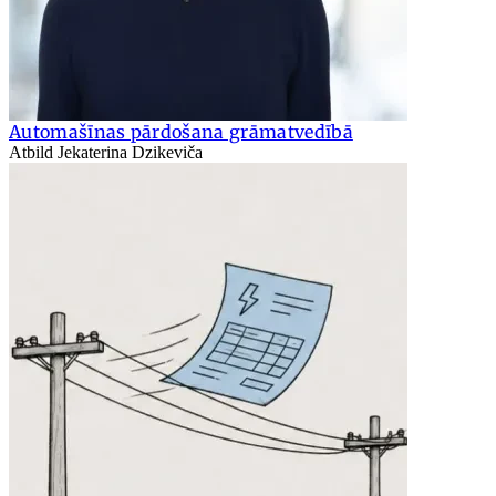
Automašīnas pārdošana grāmatvedībā
Atbild Jekaterina Dzikeviča