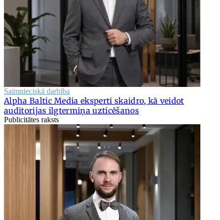
Saimnieciskā darbība
Alpha Baltic Media eksperti skaidro, kā veidot
auditorijas ilgtermiņa uzticēšanos
Publicitātes raksts