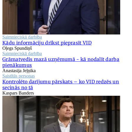
Saimnieciskā darbība
Kādu informāciju drīkst pieprasīt VID
Oļegs Spundiņš
Saimnieciskā darbība
Grāmatvedis mazā uzņēmumā - kā nodalīt darba
pienākumus
Anastasija Jeļņika
Saistītās personas
Kontrolēto darījumu pārskats – ko VID redzēs un
secinās no tā
Kaspars Banders