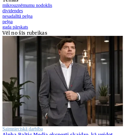
mikrouzņēmumu nodoklis
dividendes
nesadalītā peļņa
peļņa
gada pārskats
Vēl no šīs rubrikas
Saimnieciskā darbība
Alpha Baltic Media eksperti skaidro, kā veidot