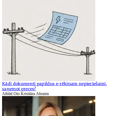
Kādi dokumenti papildus e-rēķinam nepieciešami,
saņemot preces?
Atbild Oto Kristiāns Abrams