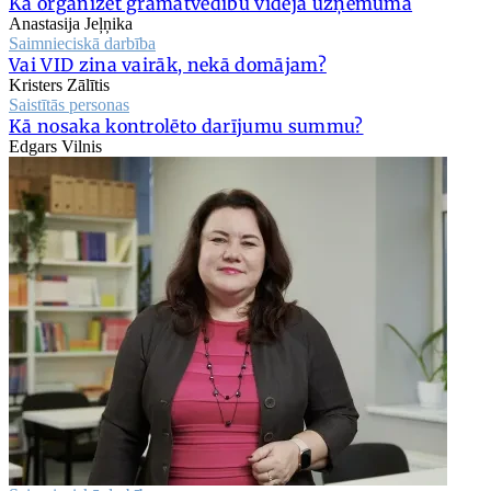
Kā organizēt grāmatvedību vidējā uzņēmumā
Anastasija Jeļņika
Saimnieciskā darbība
Vai VID zina vairāk, nekā domājam?
Kristers Zālītis
Saistītās personas
Kā nosaka kontrolēto darījumu summu?
Edgars Vilnis