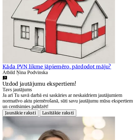
Kāda PVN likme jāpiemēro, pārdodot māju?
Atbild Ņina Podvinska
Uzdod jautājumu ekspertiem!
Tavs jautājums
Ja arī Tu savā darbā esi saskāries ar neskaidriem jautājumiem
normatīvo aktu piemērošanā, sūti savu jautājumu mūsu ekspertiem
un centīsimies palīdzēt!
Jaunākie raksti
Lasītākie raksti