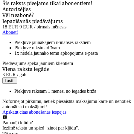
Šis raksts pieejams tikai abonentiem!
Autorizējies
Vēl neabonē?
Iepazīšanās piedāvājums
18 EUR
9 EUR
/ pirmais mēnesis
Abonēt!
Piekļuve jaunākajiem iFinanses rakstiem
Piekļuve rakstu arhīvam
1x nedēļā jaunāko tēmu apkopojums e-pastā
Piedāvājums spēkā jauniem klientiem
Viena raksta iegāde
3 EUR
/ gab.
Lasīt!
Piekļuve rakstam 1 mēnesi no iegādes brīža
Noformējot pirkumu, netiek piesaistīta maksājumu karte un nenotiek
automātiski maksājumi!
Apskatīt citas abonēšanas iespējas
Pamanīji kļūdu?
Iezīmē tekstu un spied "ziņot par kļūdu".
Tēmas