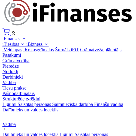
iFinanses
iTiesības
iBizness
iVeidlapas
iRokasgrāmatas
Žurnāls iFiT
Grāmatveža plānotājs
Pasākumi
Grāmatvedība
Pieredze
Nodokļi
Darbinieki
Vadība
Tiesu prakse
Pašnodarbinātais
Strukturētie e-rēķini
Līgumi
Saistītās personas
Saimnieciskā darbība
Finanšu vadība
Dalībnieks un valdes loceklis
Vadība
Dalībnieks un valdes loceklis
Līgumi
Saistītās personas