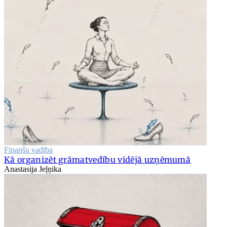
Finanšu vadība
Kā organizēt grāmatvedību vidējā uzņēmumā
Anastasija Jeļņika