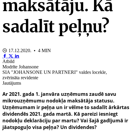
maksātāju. Kā
sadalīt peļņu?
17.12.2020. • 4 MIN
Atbild
Modrīte Johansone
SIA "JOHANSONE UN PARTNERI" valdes locekle,
zvērināta revidente
Jautājums
Ar 2021. gada 1. janvāra uzņēmums zaudē savu
mikrouzņēmumu nodokļa maksātāja statusu.
Uzņēmumam ir peļņa un ir vēlme to sadalīt ārkārtas
dividendēs 2021. gada martā. Kā pareizi iesniegt
nodokļu deklarāciju par martu? Vai šajā gadījumā ir
jāatspoguļo visa peļņa? Un dividendes?