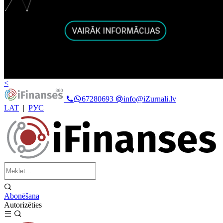
<
67280693
info@iZurnali.lv
LAT
|
РУС
Abonēšana
Autorizēties