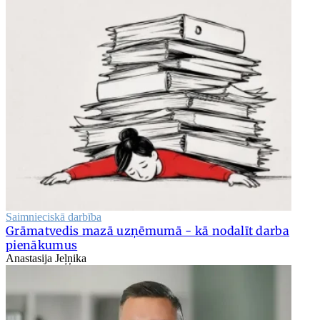
Saimnieciskā darbība
Grāmatvedis mazā uzņēmumā - kā nodalīt darba
pienākumus
Anastasija Jeļņika