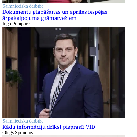
Saimnieciskā darbība
Dokumentu glabāšanas un aprites iespējas
ārpakalpojuma grāmatvežiem
Inga Pumpure
Saimnieciskā darbība
Kādu informāciju drīkst pieprasīt VID
Oļegs Spundiņš