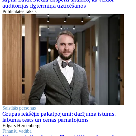
auditorijas ilgtermiņa uzticēšanos
Publicitātes raksts
Saistītās personas
Grupas iekšējie pakalpojumi: darījuma īstums,
labuma tests un cenas pamatojums
Edgars Hercenbergs
Finanšu vadība