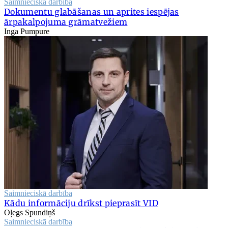
Saimnieciskā darbība
Dokumentu glabāšanas un aprites iespējas
ārpakalpojuma grāmatvežiem
Inga Pumpure
Saimnieciskā darbība
Kādu informāciju drīkst pieprasīt VID
Oļegs Spundiņš
Saimnieciskā darbība