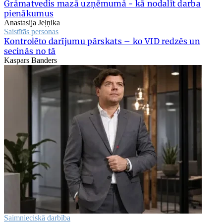
Grāmatvedis mazā uzņēmumā - kā nodalīt darba
pienākumus
Anastasija Jeļņika
Saistītās personas
Kontrolēto darījumu pārskats – ko VID redzēs un
secinās no tā
Kaspars Banders
Saimnieciskā darbība