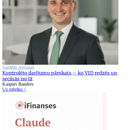
Saistītās personas
Kontrolēto darījumu pārskats – ko VID redzēs un
secinās no tā
Kaspars Banders
Uz rubriku >