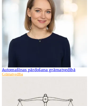
Automašīnas pārdošana grāmatvedībā
Grāmatvedība