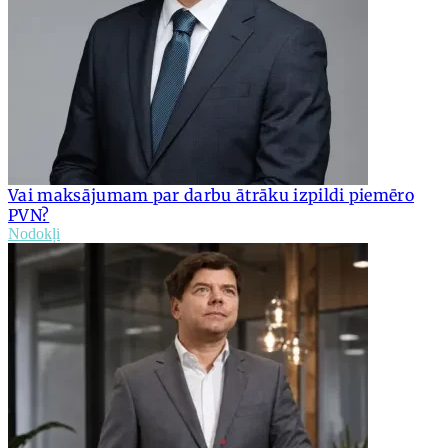
Vai maksājumam par darbu ātrāku izpildi piemēro
PVN?
Nodokļi