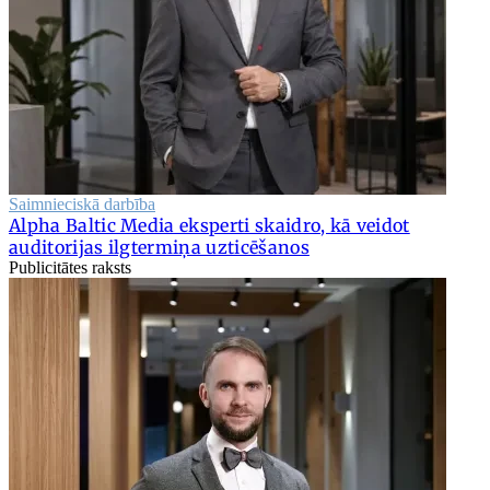
Saimnieciskā darbība
Alpha Baltic Media eksperti skaidro, kā veidot
auditorijas ilgtermiņa uzticēšanos
Publicitātes raksts