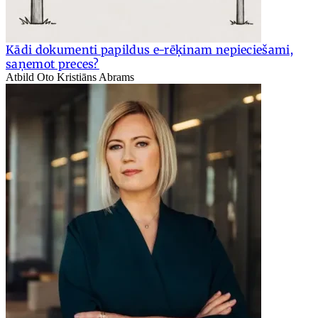
Kādi dokumenti papildus e-rēķinam nepieciešami,
saņemot preces?
Atbild Oto Kristiāns Abrams