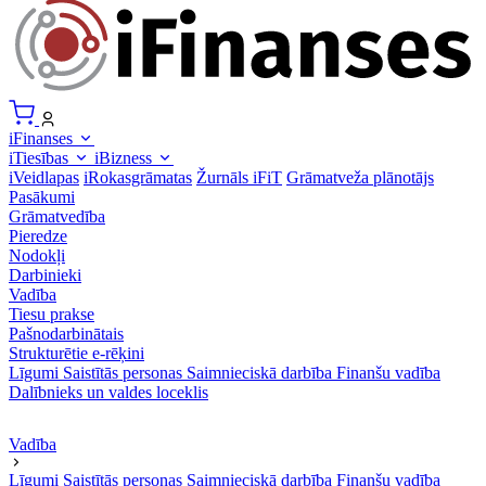
iFinanses
iTiesības
iBizness
iVeidlapas
iRokasgrāmatas
Žurnāls iFiT
Grāmatveža plānotājs
Pasākumi
Grāmatvedība
Pieredze
Nodokļi
Darbinieki
Vadība
Tiesu prakse
Pašnodarbinātais
Strukturētie e-rēķini
Līgumi
Saistītās personas
Saimnieciskā darbība
Finanšu vadība
Dalībnieks un valdes loceklis
Vadība
Līgumi
Saistītās personas
Saimnieciskā darbība
Finanšu vadība