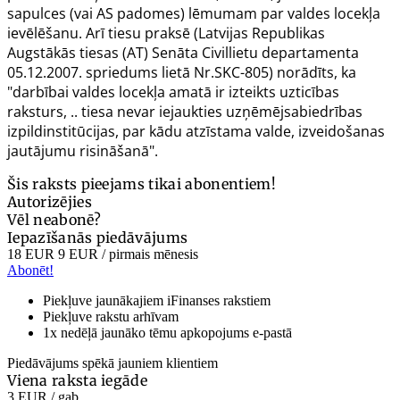
sapulces (vai AS padomes) lēmumam par valdes locekļa
ievēlēšanu. Arī tiesu praksē (Latvijas Republikas
Augstākās tiesas (AT) Senāta Civillietu departamenta
05.12.2007.
spriedums lietā Nr.SKC-805
) norādīts, ka
"darbībai valdes locekļa amatā ir izteikts uzticības
raksturs, .. tiesa nevar iejaukties uzņēmējsabiedrības
izpildinstitūcijas, par kādu atzīstama valde, izveidošanas
jautājumu risināšanā".
Šis raksts pieejams tikai abonentiem!
Autorizējies
Vēl neabonē?
Iepazīšanās piedāvājums
18 EUR
9 EUR
/ pirmais mēnesis
Abonēt!
Piekļuve jaunākajiem iFinanses rakstiem
Piekļuve rakstu arhīvam
1x nedēļā jaunāko tēmu apkopojums e-pastā
Piedāvājums spēkā jauniem klientiem
Viena raksta iegāde
3 EUR
/ gab.