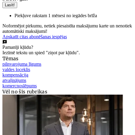
Lasīt!
Piekļuve rakstam 1 mēnesi no iegādes brīža
Noformējot pirkumu, netiek piesaistīta maksājumu karte un nenotiek
automātiski maksājumi!
Apskatīt citas abonēšanas iespējas
Pamanīji kļūdu?
Iezīmē tekstu un spied "ziņot par kļūdu".
Tēmas
pilnvarojuma līgums
valdes loceklis
kompensācija
atvaļinājums
komercnoslēpums
Vēl no šīs rubrikas