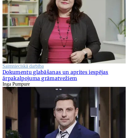
Saimnieciskā darbība
Dokumentu glabāšanas un aprites iespējas
ārpakalpojuma grāmatvežiem
Inga Pumpure