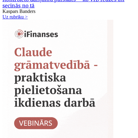
secinās no tā
Kaspars Banders
Uz rubriku >