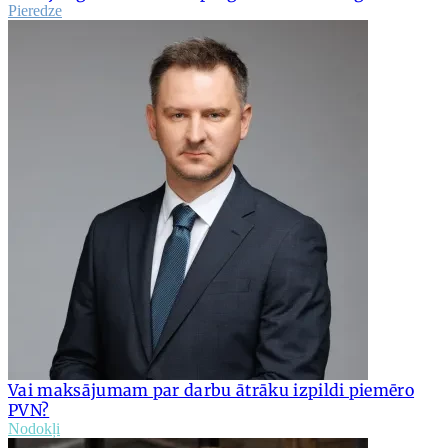
Pieredze
Vai maksājumam par darbu ātrāku izpildi piemēro
PVN?
Nodokļi