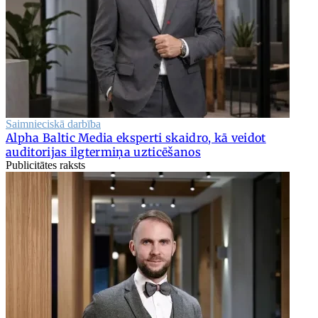
Saimnieciskā darbība
Alpha Baltic Media eksperti skaidro, kā veidot
auditorijas ilgtermiņa uzticēšanos
Publicitātes raksts