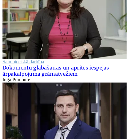
Saimnieciskā darbība
Dokumentu glabāšanas un aprites iespējas
ārpakalpojuma grāmatvežiem
Inga Pumpure