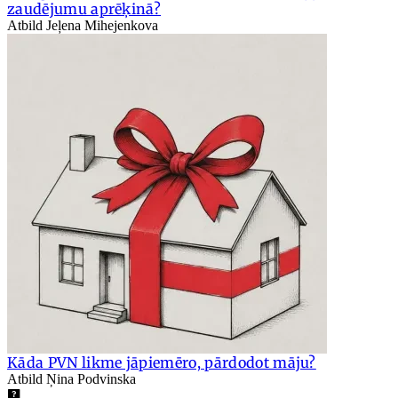
zaudējumu aprēķinā?
Atbild Jeļena Mihejenkova
Kāda PVN likme jāpiemēro, pārdodot māju?
Atbild Ņina Podvinska