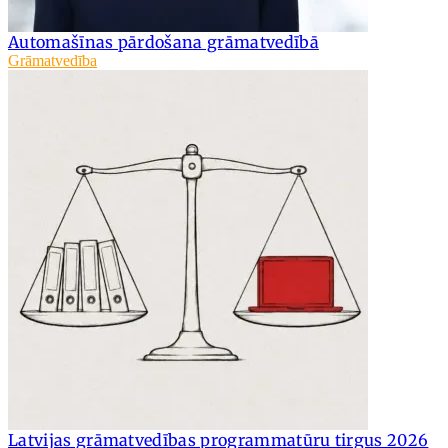
Automašīnas pārdošana grāmatvedībā
Grāmatvedība
Latvijas grāmatvedības programmatūru tirgus 2026