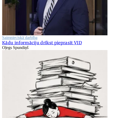
Saimnieciskā darbība
Kādu informāciju drīkst pieprasīt VID
Oļegs Spundiņš