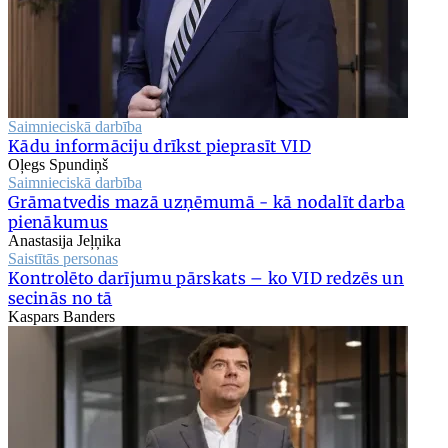
Saimnieciskā darbība
Kādu informāciju drīkst pieprasīt VID
Oļegs Spundiņš
Saimnieciskā darbība
Grāmatvedis mazā uzņēmumā - kā nodalīt darba
pienākumus
Anastasija Jeļņika
Saistītās personas
Kontrolēto darījumu pārskats – ko VID redzēs un
secinās no tā
Kaspars Banders