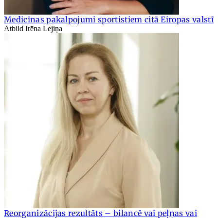
Medicīnas pakalpojumi sportistiem citā Eiropas valstī
Atbild Irēna Lejiņa
Reorganizācijas rezultāts – bilancē vai peļņas vai