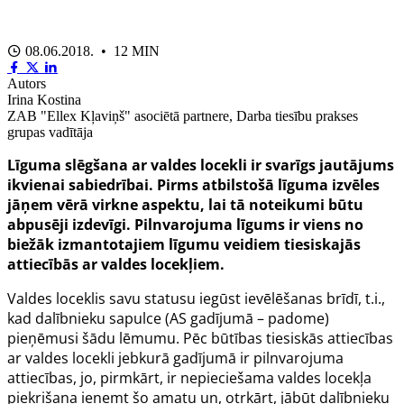
08.06.2018. • 12 MIN
Autors
Irina Kostina
ZAB "Ellex Kļaviņš" asociētā partnere, Darba tiesību prakses
grupas vadītāja
Līguma slēgšana ar valdes locekli ir svarīgs jautājums
ikvienai sabiedrībai. Pirms atbilstošā līguma izvēles
jāņem vērā virkne aspektu, lai tā noteikumi būtu
abpusēji izdevīgi. Pilnvarojuma līgums ir viens no
biežāk izmantotajiem līgumu veidiem tiesiskajās
attiecībās ar valdes locekļiem.
Valdes loceklis savu statusu iegūst ievēlēšanas brīdī, t.i.,
kad dalībnieku sapulce (AS gadījumā – padome)
pieņēmusi šādu lēmumu. Pēc būtības tiesiskās attiecības
ar valdes locekli jebkurā gadījumā ir pilnvarojuma
attiecības, jo, pirmkārt, ir nepieciešama valdes locekļa
piekrišana ieņemt šo amatu un, otrkārt, jābūt dalībnieku