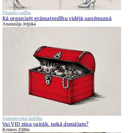
Finanšu vadība
Kā organizēt grāmatvedību vidējā uzņēmumā
Anastasija Jeļņika
Saimnieciskā darbība
Vai VID zina vairāk, nekā domājam?
Kristers Zālītis