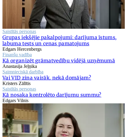
Saistītās personas
Grupas iekšējie pakalpojumi: darījuma īstums,
labuma tests un cenas pamatojums
Edgars Hercenbergs
Finanšu vadība
Kā organizēt grāmatvedību vidējā uzņēmumā
Anastasija Jeļņika
Saimnieciskā darbība
Vai VID zina vairāk, nekā domājam?
Kristers Zālītis
Saistītās personas
Kā nosaka kontrolēto darījumu summu?
Edgars Vilnis