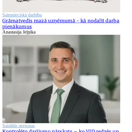
Saimnieciskā darbība
Grāmatvedis mazā uzņēmumā - kā nodalīt darba
pienākumus
Anastasija Jeļņika
Saistītās personas
Kontrolēto darījumu pārskats – ko VID redzēs un