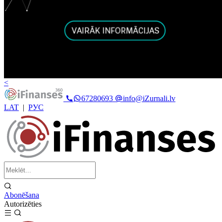
<
67280693
info@iZurnali.lv
LAT
|
РУС
Abonēšana
Autorizēties