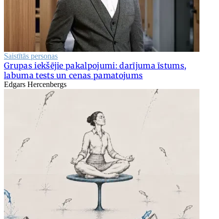
Saistītās personas
Grupas iekšējie pakalpojumi: darījuma īstums,
labuma tests un cenas pamatojums
Edgars Hercenbergs