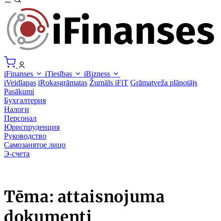
iFinanses
iTiesības
iBizness
iVeidlapas
iRokasgrāmatas
Žurnāls iFiT
Grāmatveža plānotājs
Pasākumi
Бухгалтерия
Налоги
Персонал
Юриспруденция
Руководство
Самозанятое лицо
Э-счета
Tēma: attaisnojuma
dokumenti