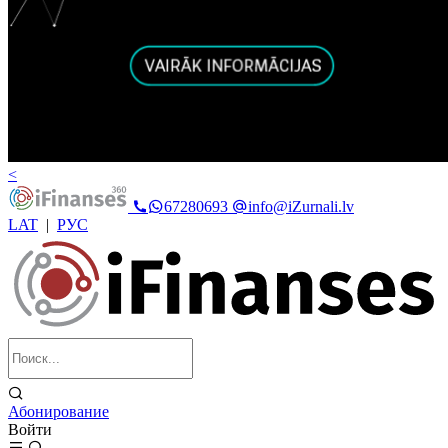
<
67280693
info@iZurnali.lv
LAT
|
РУС
Абонирование
Войти