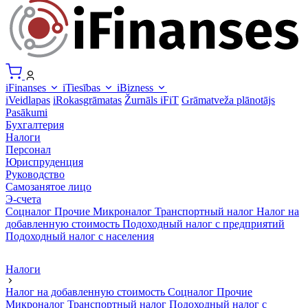
iFinanses
iTiesības
iBizness
iVeidlapas
iRokasgrāmatas
Žurnāls iFiT
Grāmatveža plānotājs
Pasākumi
Бухгалтерия
Налоги
Персонал
Юриспруденция
Руководство
Самозанятое лицо
Э-счета
Соцналог
Прочие
Микроналог
Транспортный налог
Налог на
добавленную стоимость
Подоходный налог с предприятий
Подоходный налог с населения
Налоги
Налог на добавленную стоимость
Соцналог
Прочие
Микроналог
Транспортный налог
Подоходный налог с