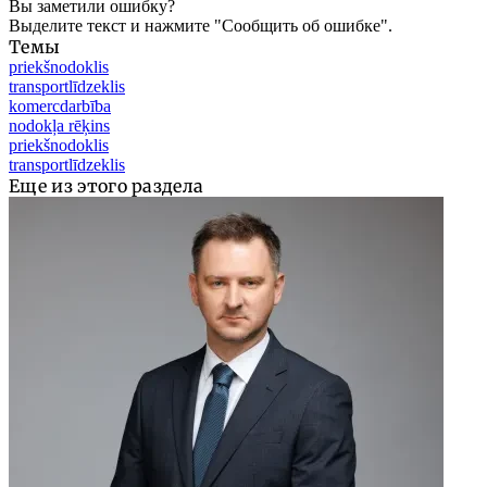
Вы заметили ошибку?
Выделите текст и нажмите "Сообщить об ошибке".
Темы
priekšnodoklis
transportlīdzeklis
komercdarbība
nodokļa rēķins
priekšnodoklis
transportlīdzeklis
Еще из этого раздела