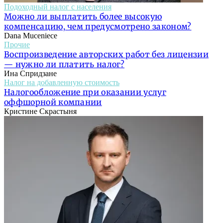
Подоходный налог с населения
Можно ли выплатить более высокую
компенсацию, чем предусмотрено законом?
Dana Muceniece
Прочие
Воспроизведение авторских работ без лицензии
— нужно ли платить налог?
Ина Спридзане
Налог на добавленную стоимость
Налогообложение при оказании услуг
оффшорной компании
Кристине Скрастыня