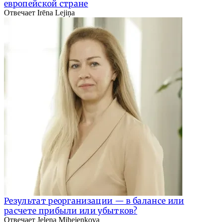
европейской стране
Отвечает Irēna Lejiņa
Результат реорганизации — в балансе или
расчете прибыли или убытков?
Отвечает Jeļena Mihejenkova