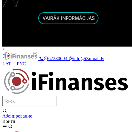
<
67280693
info@iZurnali.lv
LAT
|
РУС
Абонирование
Войти