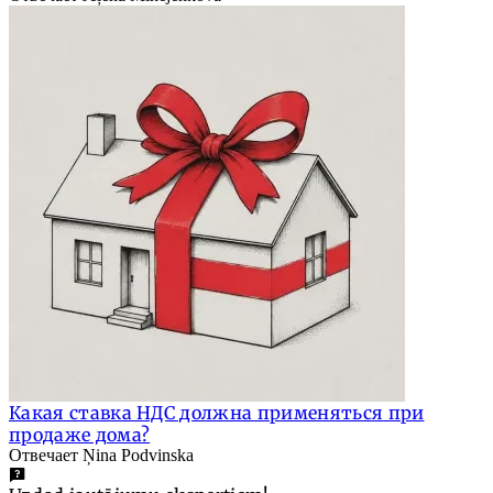
Какая ставка НДС должна применяться при
продаже дома?
Отвечает Ņina Podvinska