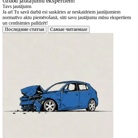
Uzdod jautājumu ekspertiem!
Tavs jautājums
Ja arī Tu savā darbā esi saskāries ar neskaidriem jautājumiem
normatīvo aktu piemērošanā, sūti savu jautājumu mūsu ekspertiem
un centīsimies palīdzēt!
Последние статьи
Самые читаемые