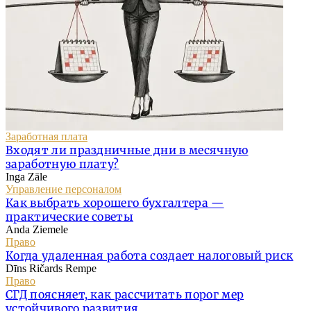
Заработная плата
Входят ли праздничные дни в месячную
заработную плату?
Inga Zāle
Управление персоналом
Как выбрать хорошего бухгалтера —
практические советы
Anda Ziemele
Право
Когда удаленная работа создает налоговый риск
Dīns Ričards Rempe
Право
СГД поясняет, как рассчитать порог мер
устойчивого развития