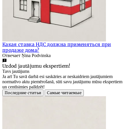
Какая ставка НДС должна применяться при
продаже дома?
Отвечает Ņina Podvinska
Uzdod jautājumu ekspertiem!
Tavs jautājums
Ja arī Tu savā darbā esi saskāries ar neskaidriem jautājumiem
normatīvo aktu piemērošanā, sūti savu jautājumu mūsu ekspertiem
un centīsimies palīdzēt!
Последние статьи
Самые читаемые