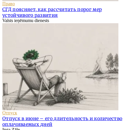
Право
СГД поясняет, как рассчитать порог мер
устойчивого развития
Valsts ieņēmumu dienests
Отпуск
Отпуск в июне – его длительность и количество
оплачиваемых дней
Inga Zāle