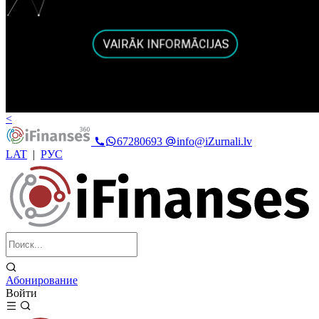
<
67280693
info@iZurnali.lv
LAT
|
РУС
Абонирование
Войти