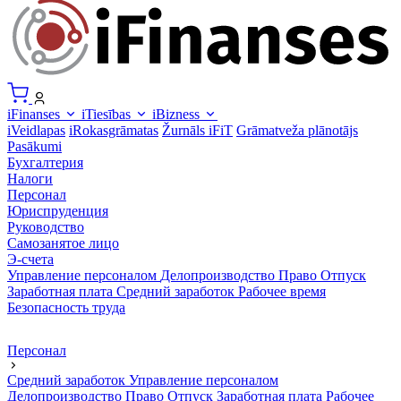
iFinanses
iTiesības
iBizness
iVeidlapas
iRokasgrāmatas
Žurnāls iFiT
Grāmatveža plānotājs
Pasākumi
Бухгалтерия
Налоги
Персонал
Юриспруденция
Руководство
Самозанятое лицо
Э-счета
Управление персоналом
Делопроизводство
Право
Отпуск
Заработная плата
Средний заработок
Рабочее время
Безопасность труда
Персонал
Средний заработок
Управление персоналом
Делопроизводство
Право
Отпуск
Заработная плата
Рабочее