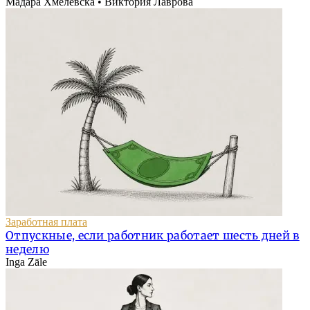
Мадара Хмелевска • Виктория Лаврова
Заработная плата
Отпускные, если работник работает шесть дней в
неделю
Inga Zāle