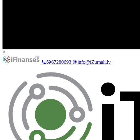
<
67280693
info@iZurnali.lv