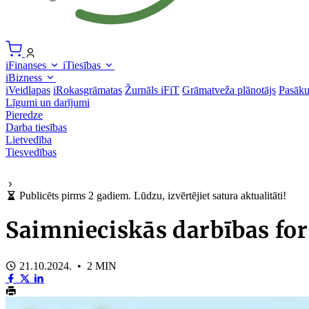
iFinanses
iTiesības
iBizness
iVeidlapas
iRokasgrāmatas
Žurnāls iFiT
Grāmatveža plānotājs
Pasāk
Līgumi un darījumi
Pieredze
Darba tiesības
Lietvedība
Tiesvedības
Publicēts pirms 2 gadiem. Lūdzu, izvērtējiet satura aktualitāti!
Saimnieciskās darbības for
21.10.2024. • 2 MIN