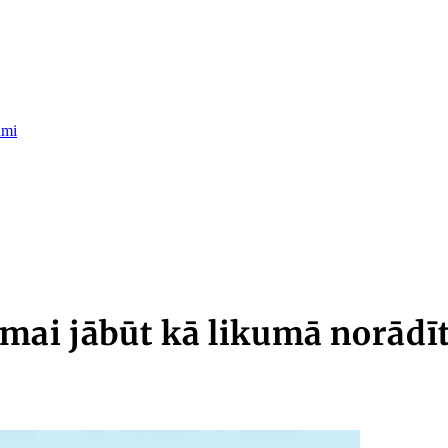
umi
mai jābūt kā likumā norādī