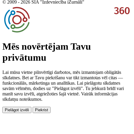
© 2009 - 2026 SIA "Izdevniecība iŽurnāli"
Mēs novērtējam Tavu
privātumu
Lai mūsu vietne pilnvērtīgi darbotos, mēs izmantojam obligātās
sīkdatnes. Bet ar Tavu piekrišanu var tikt izmantotas vēl citas —
funkcionālās, mārketinga un analītikas. Lai pielāgotu sīkdatnes
savām vēlmēm, dodies uz "Pielāgot izvēli". Tu jebkurā brīdī vari
manīt savu izvēli, atgriežoties šajā vietnē. Vairāk informācijas
sīkdatņu noteikumos.
Pielāgot izvēli
Piekrist