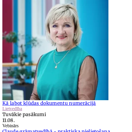
Kā labot kļūdas dokumentu numerācijā
Lietvedība
Tuvākie pasākumi
11.08.
Vebinārs
Claude grāmatvedībā - praktiska pielietošana