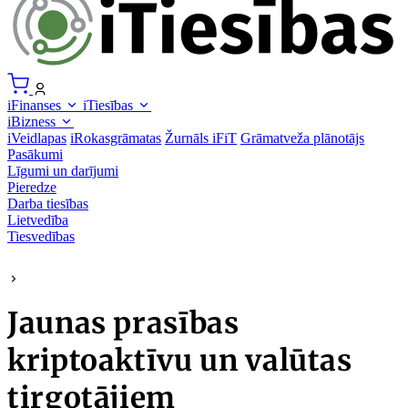
iFinanses
iTiesības
iBizness
iVeidlapas
iRokasgrāmatas
Žurnāls iFiT
Grāmatveža plānotājs
Pasākumi
Līgumi un darījumi
Pieredze
Darba tiesības
Lietvedība
Tiesvedības
Jaunas prasības
kriptoaktīvu un valūtas
tirgotājiem