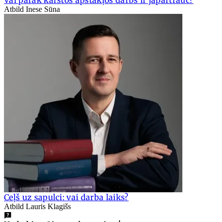
Atbild Inese Sūna
Ceļš uz sapulci: vai darba laiks?
Atbild Lauris Klagišs