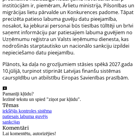
institūcijām ir, piemēram, Ārlietu ministrija, Pilsonības un
migrācijas lietu pārvalde un Konkurences padome. Tāpat
precizēta patieso labuma guvēju datu pieejamība,
nosakot, ka jebkurai personai būs tiesības tūlītēji un brīvi
saņemt informāciju par patiesajiem labuma guvējiem no
Uzņēmumu reģistra un Valsts ieņēmumu dienesta, kas
nodrošinās starptautisko un nacionālo sankciju izpildei
nepieciešamo datu pieejamību.
Plānots, ka daļa no grozījumiem stāsies spēkā 2027.gada
10.jūlijā, turpinot stiprināt Latvijas finanšu sistēmas
caurspīdību un atbilstību Eiropas Savienības prasībām.
Pamanīji kļūdu?
Iezīmē tekstu un spied "ziņot par kļūdu".
Tēmas
iekšējās kontroles sistēma
patiesais labuma guvējs
sankcijas
Komentāri
Lai komentētu, autorizējies!