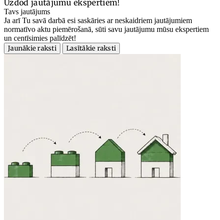
Uzdod jautājumu ekspertiem!
Tavs jautājums
Ja arī Tu savā darbā esi saskāries ar neskaidriem jautājumiem
normatīvo aktu piemērošanā, sūti savu jautājumu mūsu ekspertiem
un centīsimies palīdzēt!
Jaunākie raksti
Lasītākie raksti