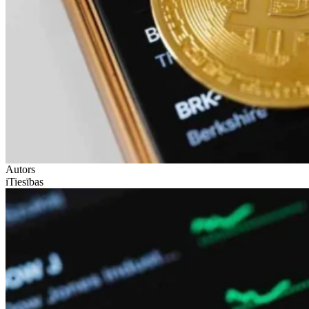
Autors
iTiesības