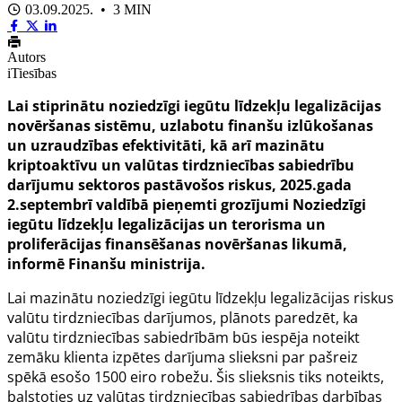
03.09.2025. • 3 MIN
Autors
iTiesības
Lai stiprinātu noziedzīgi iegūtu līdzekļu legalizācijas
novēršanas sistēmu, uzlabotu finanšu izlūkošanas
un uzraudzības efektivitāti, kā arī mazinātu
kriptoaktīvu un valūtas tirdzniecības sabiedrību
darījumu sektoros pastāvošos riskus, 2025.gada
2.septembrī valdībā pieņemti grozījumi Noziedzīgi
iegūtu līdzekļu legalizācijas un terorisma un
proliferācijas finansēšanas novēršanas likumā,
informē Finanšu ministrija.
Lai mazinātu noziedzīgi iegūtu līdzekļu legalizācijas riskus
valūtu tirdzniecības darījumos, plānots paredzēt, ka
valūtu tirdzniecības sabiedrībām būs iespēja noteikt
zemāku klienta izpētes darījuma slieksni par pašreiz
spēkā esošo 1500 eiro robežu. Šis slieksnis tiks noteikts,
balstoties uz valūtas tirdzniecības sabiedrības darbības