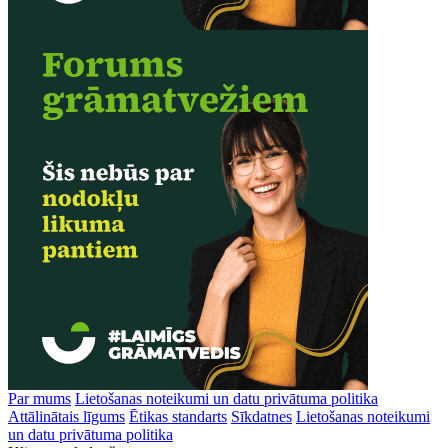
Par mums
Lietošanas noteikumi un datu privātuma politika
Attālinātais līgums
Ētikas standarts
Sīkdatnes
Lietošanas noteikumi
un datu privātuma politika