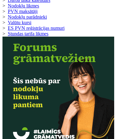
>
Darba laika kalendārs
>
Nodokļu likmes
>
PVN maksātāji
>
Nodokļu parādnieki
>
Valūtu kursi
>
ES PVN reģistrācijas numuri
>
Stundas tarifa likmes