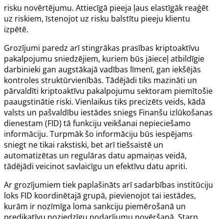
risku novērtējumu. Attiecīgā pieeja ļaus elastīgāk reaģēt
uz riskiem, īstenojot uz risku balstītu pieeju klientu
izpētē.
Grozījumi paredz arī stingrākas prasības kriptoaktīvu
pakalpojumu sniedzējiem, kuriem būs jāieceļ atbildīgie
darbinieki gan augstākajā vadības līmenī, gan iekšējās
kontroles struktūrvienībās. Tādējādi tiks mazināti un
pārvaldīti kriptoaktīvu pakalpojumu sektoram piemītošie
paaugstinātie riski. Vienlaikus tiks precizēts veids, kādā
valsts un pašvaldību iestādes sniegs Finanšu izlūkošanas
dienestam (FID) tā funkciju veikšanai nepieciešamo
informāciju. Turpmāk šo informāciju būs iespējams
sniegt ne tikai rakstiski, bet arī tiešsaistē un
automatizētas un regulāras datu apmaiņas veidā,
tādējādi veicinot savlaicīgu un efektīvu datu apriti.
Ar grozījumiem tiek paplašināts arī sadarbības institūciju
loks FID koordinētajā grupā, pievienojot tai iestādes,
kurām ir nozīmīga loma sankciju piemērošanā un
predikatīvu noziedzīgu nodarījumu novēršanā. Starp