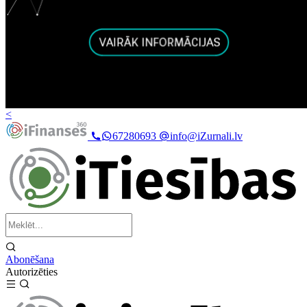
<
67280693
info@iZurnali.lv
Abonēšana
Autorizēties