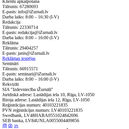
Klientu apkalpošana
Tālrunis:
67280693
E-pasts:
info@iZurnali.lv
Darba laiks:
8:00 – 16:30
(I-V)
Redakcija
Tālrunis:
22330714
E-pasts:
redakcija@iZurnali.lv
Darba laiks:
8:00 – 16:00
(I-V)
Reklāma
Tālrunis:
29404257
E-pasts:
janis@iZurnali.lv
Reklāmas iespējas
Semināri
Tālrunis:
66915571
E-pasts:
seminari@iZurnali.lv
Darba laiks:
8:00 – 16:00
(I-V)
Rekvizīti
SIA "Izdevniecība iŽurnāli"
Juridiskā adrese: Lastādijas iela 10, Rīga, LV-1050
Biroja adrese: Lastādijas iela 12, Rīga, LV-1050
Reģistrācijas numurs: 40103221835
PVN reģistrācijas numurs: LV40103221835
Swedbank, LV48HABA0551024842696
SEB banka, LV84UNLA0055004409856