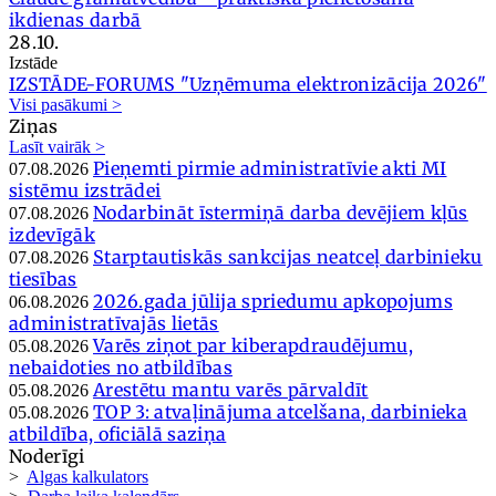
ikdienas darbā
28.10.
Izstāde
IZSTĀDE-FORUMS "Uzņēmuma elektronizācija 2026"
Visi pasākumi >
Ziņas
Lasīt vairāk >
Pieņemti pirmie administratīvie akti MI
07.08.2026
sistēmu izstrādei
Nodarbināt īstermiņā darba devējiem kļūs
07.08.2026
izdevīgāk
Starptautiskās sankcijas neatceļ darbinieku
07.08.2026
tiesības
2026.gada jūlija spriedumu apkopojums
06.08.2026
administratīvajās lietās
Varēs ziņot par kiberapdraudējumu,
05.08.2026
nebaidoties no atbildības
Arestētu mantu varēs pārvaldīt
05.08.2026
TOP 3: atvaļinājuma atcelšana, darbinieka
05.08.2026
atbildība, oficiālā saziņa
Noderīgi
>
Algas kalkulators