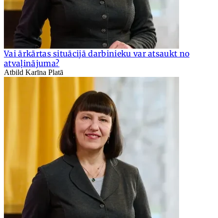
Vai ārkārtas situācijā darbinieku var atsaukt no
atvaļinājuma?
Atbild Karīna Platā