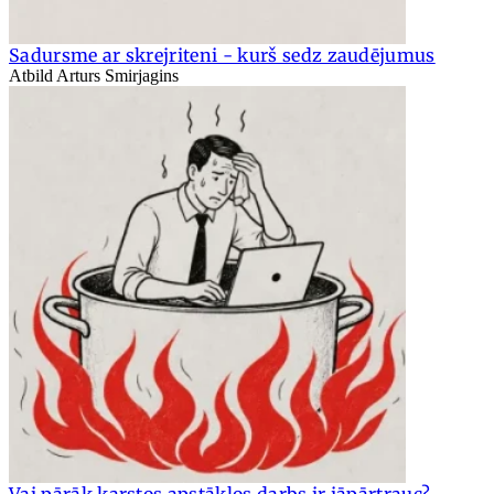
Sadursme ar skrejriteni - kurš sedz zaudējumus
Atbild Arturs Smirjagins
Vai pārāk karstos apstākļos darbs ir jāpārtrauc?