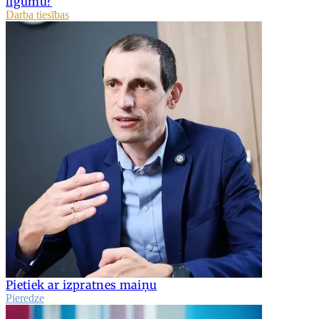
līgumu?
Darba tiesības
Pietiek ar izpratnes maiņu
Pieredze