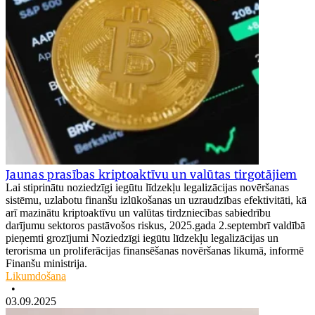
Jaunas prasības kriptoaktīvu un valūtas tirgotājiem
Lai stiprinātu noziedzīgi iegūtu līdzekļu legalizācijas novēršanas
sistēmu, uzlabotu finanšu izlūkošanas un uzraudzības efektivitāti, kā
arī mazinātu kriptoaktīvu un valūtas tirdzniecības sabiedrību
darījumu sektoros pastāvošos riskus, 2025.gada 2.septembrī valdībā
pieņemti grozījumi Noziedzīgi iegūtu līdzekļu legalizācijas un
terorisma un proliferācijas finansēšanas novēršanas likumā, informē
Finanšu ministrija.
Likumdošana
•
03.09.2025