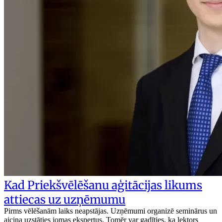
Kad Priekšvēlēšanu aģitācijas likums
attiecas uz uzņēmumu
Pirms vēlēšanām laiks neapstājas. Uzņēmumi organizē seminārus un
aicina uzstāties jomas ekspertus. Tomēr var gadīties, ka lektors