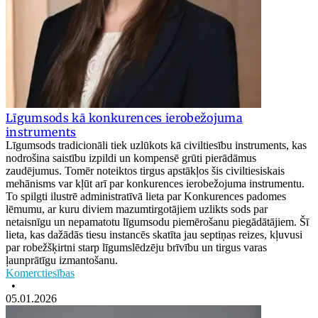
Līgumsods kā konkurences ierobežojuma
instruments
Līgumsods tradicionāli tiek uzlūkots kā civiltiesību instruments, kas
nodrošina saistību izpildi un kompensē grūti pierādāmus
zaudējumus. Tomēr noteiktos tirgus apstākļos šis civiltiesiskais
mehānisms var kļūt arī par konkurences ierobežojuma instrumentu.
To spilgti ilustrē administratīvā lieta par Konkurences padomes
lēmumu, ar kuru diviem mazumtirgotājiem uzlikts sods par
netaisnīgu un nepamatotu līgumsodu piemērošanu piegādātājiem. Šī
lieta, kas dažādās tiesu instancēs skatīta jau septiņas reizes, kļuvusi
par robežšķirtni starp līgumslēdzēju brīvību un tirgus varas
ļaunprātīgu izmantošanu.
Komerctiesības
•
05.01.2026