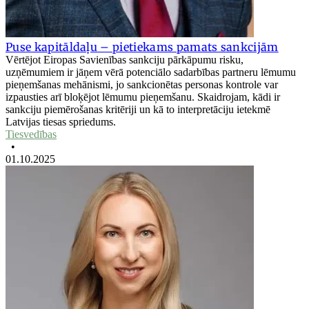
Puse kapitāldaļu – pietiekams pamats sankcijām
Vērtējot Eiropas Savienības sankciju pārkāpumu risku,
uzņēmumiem ir jāņem vērā potenciālo sadarbības partneru lēmumu
pieņemšanas mehānismi, jo sankcionētas personas kontrole var
izpausties arī bloķējot lēmumu pieņemšanu. Skaidrojam, kādi ir
sankciju piemērošanas kritēriji un kā to interpretāciju ietekmē
Latvijas tiesas spriedums.
Tiesvedības
•
01.10.2025