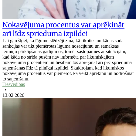
Nokavējuma procentus var aprēķināt
arī līdz sprieduma izpildei
Lai gan šķiet, ka līgumu slēdzēji zina, kā rīkoties un kādas soda
sankcijas var tikt piemērotas līguma nosacījumu un samaksas
termiņu pārkāpšanas gadījumos, tomēr sastopamies ar situācijām,
kad kāda no strīda pusēm nav informēta par likumiskajiem
nokavējuma procentiem un tiesībām tos aprēķināt arī pēc sprieduma
saņemšanas līdz tā pilnīgai izpildei. Skaidrojam, kad likumiskos
nokavējuma procentus var piemērot, kā veikt aprēķinu un nodrošināt
to saņemšanu.
Tiesvedības
•
13.02.2026