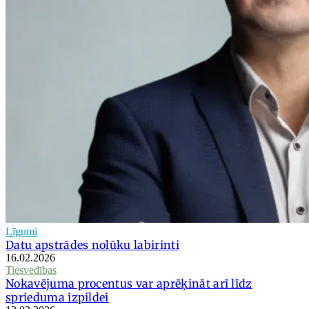
Līgumi
Datu apstrādes nolūku labirinti
16.02.2026
Tiesvedības
Nokavējuma procentus var aprēķināt arī līdz
sprieduma izpildei