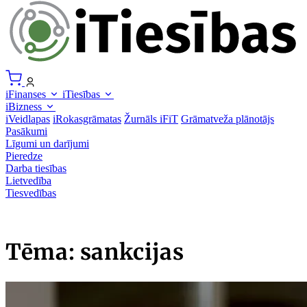
iFinanses
iTiesības
iBizness
iVeidlapas
iRokasgrāmatas
Žurnāls iFiT
Grāmatveža plānotājs
Pasākumi
Līgumi un darījumi
Pieredze
Darba tiesības
Lietvedība
Tiesvedības
Tēma: sankcijas