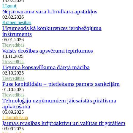
13.02.2026
Līgumi
Nepārvarama vara hibrīdkara apstākļos
02.02.2026
Komerctiesības
Līgumsods kā konkurences ierobežojuma
instruments
05.01.2026
Tiesvedības
Valsts drošības apsvērumi iepirkumos
13.11.2025
Tiesvedības
Līguma kopsavilkuma dārgā mācība
02.10.2025
Tiesvedības
Puse kapitāldaļu – pietiekams pamats sankcijām
01.10.2025
Tiesvedības
Tehnoloģiju uzņēmumiem jāiesaistās pirātisma
apkarošanā
05.09.2025
Likumdošana
Jaunas prasības kriptoaktīvu un valūtas tirgotājiem
03.09.2025