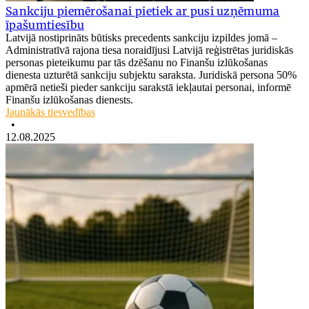
Sankciju piemērošanai pietiek ar pusi uzņēmuma
īpašumtiesību
Latvijā nostiprināts būtisks precedents sankciju izpildes jomā –
Administratīvā rajona tiesa noraidījusi Latvijā reģistrētas juridiskās
personas pieteikumu par tās dzēšanu no Finanšu izlūkošanas
dienesta uzturētā sankciju subjektu saraksta. Juridiskā persona 50%
apmērā netieši pieder sankciju sarakstā iekļautai personai, informē
Finanšu izlūkošanas dienests.
Jaunākās tiesvedības
•
12.08.2025