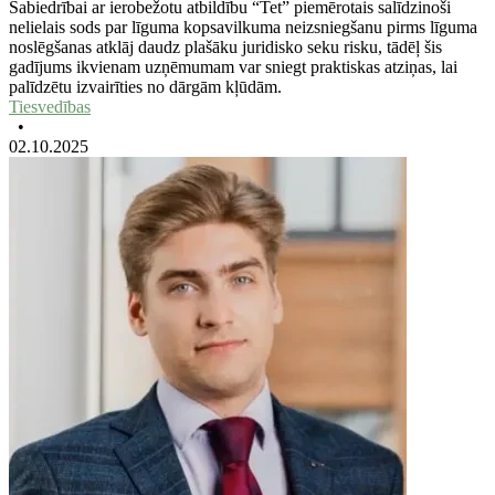
Sabiedrībai ar ierobežotu atbildību “Tet” piemērotais salīdzinoši
nelielais sods par līguma kopsavilkuma neizsniegšanu pirms līguma
noslēgšanas atklāj daudz plašāku juridisko seku risku, tādēļ šis
gadījums ikvienam uzņēmumam var sniegt praktiskas atziņas, lai
palīdzētu izvairīties no dārgām kļūdām.
Tiesvedības
•
02.10.2025