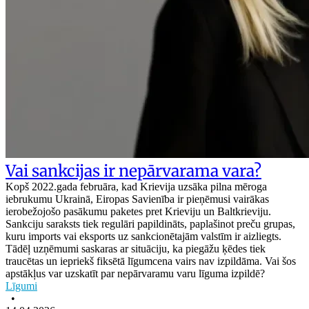
Vai sankcijas ir nepārvarama vara?
Kopš 2022.gada februāra, kad Krievija uzsāka pilna mēroga
iebrukumu Ukrainā, Eiropas Savienība ir pieņēmusi vairākas
ierobežojošo pasākumu paketes pret Krieviju un Baltkrieviju.
Sankciju saraksts tiek regulāri papildināts, paplašinot preču grupas,
kuru imports vai eksports uz sankcionētajām valstīm ir aizliegts.
Tādēļ uzņēmumi saskaras ar situāciju, ka piegāžu ķēdes tiek
traucētas un iepriekš fiksētā līgumcena vairs nav izpildāma. Vai šos
apstākļus var uzskatīt par nepārvaramu varu līguma izpildē?
Līgumi
•