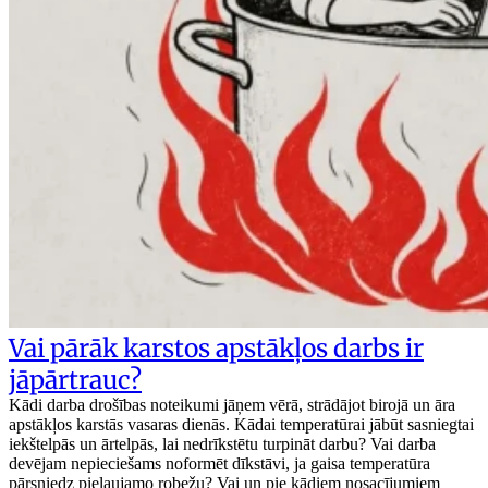
Vai pārāk karstos apstākļos darbs ir
jāpārtrauc?
Kādi darba drošības noteikumi jāņem vērā, strādājot birojā un āra
apstākļos karstās vasaras dienās. Kādai temperatūrai jābūt sasniegtai
iekštelpās un ārtelpās, lai nedrīkstētu turpināt darbu? Vai darba
devējam nepieciešams noformēt dīkstāvi, ja gaisa temperatūra
pārsniedz pieļaujamo robežu? Vai un pie kādiem nosacījumiem