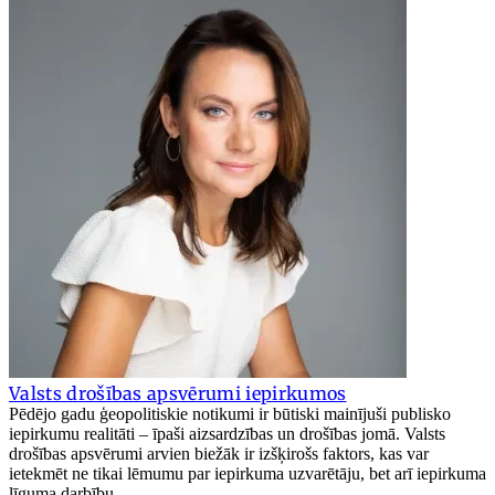
Valsts drošības apsvērumi iepirkumos
Pēdējo gadu ģeopolitiskie notikumi ir būtiski mainījuši publisko
iepirkumu realitāti – īpaši aizsardzības un drošības jomā. Valsts
drošības apsvērumi arvien biežāk ir izšķirošs faktors, kas var
ietekmēt ne tikai lēmumu par iepirkuma uzvarētāju, bet arī iepirkuma
līguma darbību.