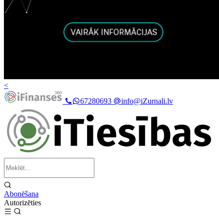
<
67280693
info@iZurnali.lv
Abonēšana
Autorizēties