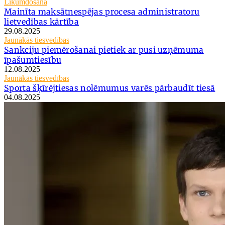
Likumdošana
Mainīta maksātnespējas procesa administratoru
lietvedības kārtība
29.08.2025
Jaunākās tiesvedības
Sankciju piemērošanai pietiek ar pusi uzņēmuma
īpašumtiesību
12.08.2025
Jaunākās tiesvedības
Sporta šķīrējtiesas nolēmumus varēs pārbaudīt tiesā
04.08.2025