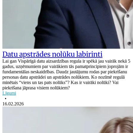
Datu apstrādes nolūku labirinti
Lai gan Vispārīgā datu aizsardzības regula ir spēkā jau vairāk nekā 5
gadus, uzņēmumiem par vairākiem tās pamatprincipiem joprojām ir
fundamentālas neskaidrības. Daudz jautājumu rodas par piekrišanu
personas datu apstrādei un apstrādes nolūkiem. Ko nozīmē regulā
minētais “viens un tas pats nolūks”? Kas ir vairāki nolūki? Vai
piekrišana jāprasa visiem nolūkiem?
Līgumi
•
16.02.2026