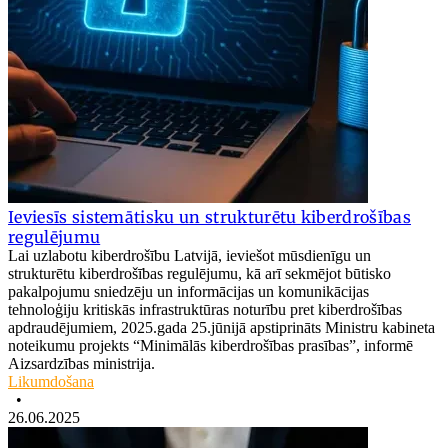
Ieviesīs sistemātisku un strukturētu kiberdrošības
regulējumu
Lai uzlabotu kiberdrošību Latvijā, ieviešot mūsdienīgu un
strukturētu kiberdrošības regulējumu, kā arī sekmējot būtisko
pakalpojumu sniedzēju un informācijas un komunikācijas
tehnoloģiju kritiskās infrastruktūras noturību pret kiberdrošības
apdraudējumiem, 2025.gada 25.jūnijā apstiprināts Ministru kabineta
noteikumu projekts “Minimālās kiberdrošības prasības”, informē
Aizsardzības ministrija.
Likumdošana
•
26.06.2025