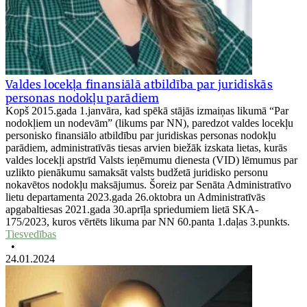
Valdes locekļa finansiālā atbildība par juridiskās
personas nodokļu parādiem
Kopš 2015.gada 1.janvāra, kad spēkā stājās izmaiņas likumā “Par
nodokļiem un nodevām” (likums par NN), paredzot valdes locekļu
personisko finansiālo atbildību par juridiskas personas nodokļu
parādiem, administratīvās tiesas arvien biežāk izskata lietas, kurās
valdes locekļi apstrīd Valsts ieņēmumu dienesta (VID) lēmumus par
uzlikto pienākumu samaksāt valsts budžetā juridisko personu
nokavētos nodokļu maksājumus. Šoreiz par Senāta Administratīvo
lietu departamenta 2023.gada 26.oktobra un Administratīvās
apgabaltiesas 2021.gada 30.aprīļa spriedumiem lietā SKA-
175/2023, kuros vērtēts likuma par NN 60.panta 1.daļas 3.punkts.
Tiesvedības
•
24.01.2024