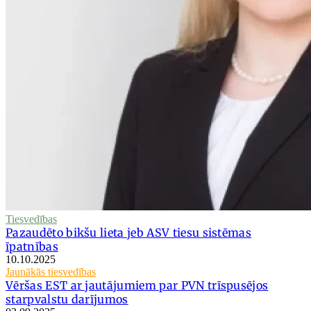
Tiesvedības
Pazaudēto bikšu lieta jeb ASV tiesu sistēmas
īpatnības
10.10.2025
Jaunākās tiesvedības
Vēršas EST ar jautājumiem par PVN trīspusējos
starpvalstu darījumos