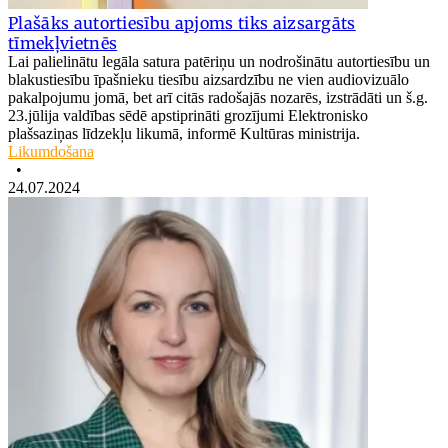
Plašāks autortiesību apjoms tiks aizsargāts
tīmekļvietnēs
Lai palielinātu legāla satura patēriņu un nodrošinātu autortiesību un
blakustiesību īpašnieku tiesību aizsardzību ne vien audiovizuālo
pakalpojumu jomā, bet arī citās radošajās nozarēs, izstrādāti un š.g.
23.jūlija valdības sēdē apstiprināti grozījumi Elektronisko
plašsaziņas līdzekļu likumā, informē Kultūras ministrija.
Likumdošana
•
24.07.2024