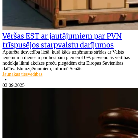
Vēršas EST ar jautājumiem par PVN
trīspusējos starpvalstu darījumos
Apturēta tiesvedība lietā, kurā kāds uzņēmums strīdas ar Valsts
ieņēmumu dienestu par tiesībām piemērot 0% pievienotās vērtības
nodokļa likmi akcīzes preču piegādēm citu Eiropas Savienības
dalībvalstu uzņēmumiem, informē Senāts.
Jaunākās tiesvedības
•
03.09.2025