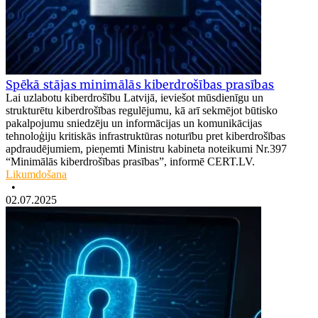
Spēkā stājas minimālās kiberdrošības prasības
Lai uzlabotu kiberdrošību Latvijā, ieviešot mūsdienīgu un
strukturētu kiberdrošības regulējumu, kā arī sekmējot būtisko
pakalpojumu sniedzēju un informācijas un komunikācijas
tehnoloģiju kritiskās infrastruktūras noturību pret kiberdrošības
apdraudējumiem, pieņemti Ministru kabineta noteikumi Nr.397
“Minimālās kiberdrošības prasības”, informē CERT.LV.
Likumdošana
•
02.07.2025