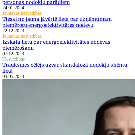
personas nodokļu parādiem
24.01.2024
Jaunākās tiesvedības
Tiesai no jauna jāvērtē lieta par uzņēmumam
piemērotu energoefektivitātes nodevu
22.12.2023
Jaunākās tiesvedības
Izskata lietu par energoefektivitātes nodevas
piemērošanu
07.12.2023
Tiesvedības
Trauksmes cēlējs uzvar skandalozā nodokļu shēmu
lietā
03.05.2023