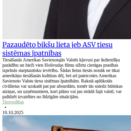
Pazaudēto bikšu lieta jeb ASV tiesu
sistēmas īpatnības
Tiesāšanās Amerikas Savienotajās Valstīs kļuvusi par ikdienišķu
parādību un bieži vien Holivudas filmu sižetu cienīgas prasības
izpelnās starptautisku ievērību. Šādas lietas tiesās nonāk ne tikai
amerikāņu tiesāšanās kultūras dēļ, bet arī pateicoties Amerikas
Savienoto Valstu tiesu sistēmas īpatnībām. Rakstā aplūkotās
civillietas var uzskatīt pat par absurdām, tomēr tās sniedz būtiskas
atziņas, un uzņēmumiem, kuri plāno vai jau strādā šajā valstī, var
palīdzēt izvairīties no līdzīgām situācijām.
Tiesvedības
•
10.10.2025