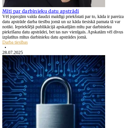
Mīti par darbinieku datu apstrādi
Vēl joprojām valda daudzi maldīgi priekšstati par to, kāda ir pareiza
datu apstrāde darba tiesību jomā un uz kāda tiesiskā pamata tā var
notikt. Iepriekšējā publikācijā apskatījām mītu par darbinieku
piekrišanu datu apstrādei, bet tas nav vienīgais. Apskatām vēl divus
izplatītus mītus darbinieku datu apstrādes jomā.
Darba tiesības
•
28.07.2025