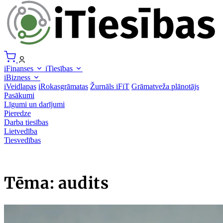
iFinanses
iTiesības
iBizness
iVeidlapas
iRokasgrāmatas
Žurnāls iFiT
Grāmatveža plānotājs
Pasākumi
Līgumi un darījumi
Pieredze
Darba tiesības
Lietvedība
Tiesvedības
Tēma: audits