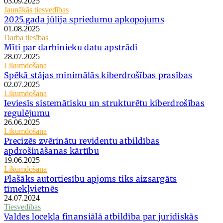
03.09.2025
Jaunākās tiesvedības
2025.gada jūlija spriedumu apkopojums
01.08.2025
Darba tiesības
Mīti par darbinieku datu apstrādi
28.07.2025
Likumdošana
Spēkā stājas minimālās kiberdrošības prasības
02.07.2025
Likumdošana
Ieviesīs sistemātisku un strukturētu kiberdrošības
regulējumu
26.06.2025
Likumdošana
Precizēs zvērinātu revidentu atbildības
apdrošināšanas kārtību
19.06.2025
Likumdošana
Plašāks autortiesību apjoms tiks aizsargāts
tīmekļvietnēs
24.07.2024
Tiesvedības
Valdes locekļa finansiālā atbildība par juridiskās