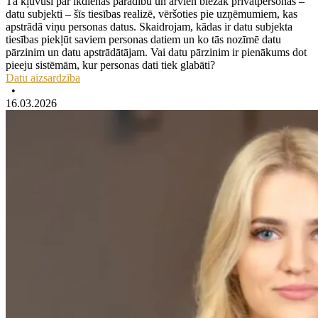
Tā kļuvusi par ikdienas parādību un arvien biežāk privātpersonas –
datu subjekti – šīs tiesības realizē, vēršoties pie uzņēmumiem, kas
apstrādā viņu personas datus. Skaidrojam, kādas ir datu subjekta
tiesības piekļūt saviem personas datiem un ko tās nozīmē datu
pārzinim un datu apstrādātājam. Vai datu pārzinim ir pienākums dot
pieeju sistēmām, kur personas dati tiek glabāti?
Datu aizsardzība
•
16.03.2026