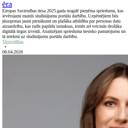
ēra
Eiropas Savienības tiesa 2025.gada nogalē pieņēma spriedumu, kas
ievērojami mainīs sludinājumu portālu darbību. Uzņēmējiem būs
jāuzņemas jauni pienākumi un plašāka atbildība par personas datu
aizsardzību, kas radīs papildu izmaksas, tomēr arī veicinās drošāka
digitālā tirgus izveidi. Analizējam sprieduma tiesisko pamatojumu un
tā ietekmi uz sludinājumu portālu darbību.
Tiesvedības
•
08.04.2026