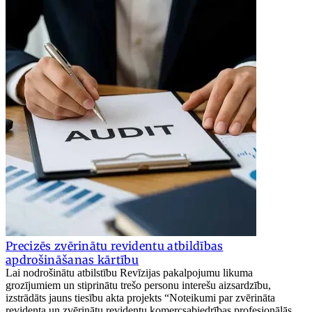
Precizēs zvērinātu revidentu atbildības
apdrošināšanas kārtību
Lai nodrošinātu atbilstību Revīzijas pakalpojumu likuma
grozījumiem un stiprinātu trešo personu interešu aizsardzību,
izstrādāts jauns tiesību akta projekts “Noteikumi par zvērināta
revidenta un zvērinātu revidentu komercsabiedrības profesionālās