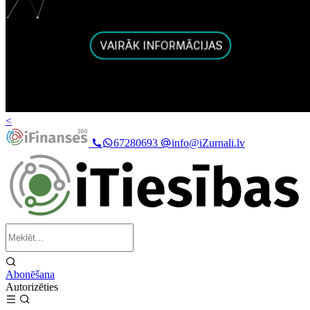
<
67280693
info@iZurnali.lv
Abonēšana
Autorizēties