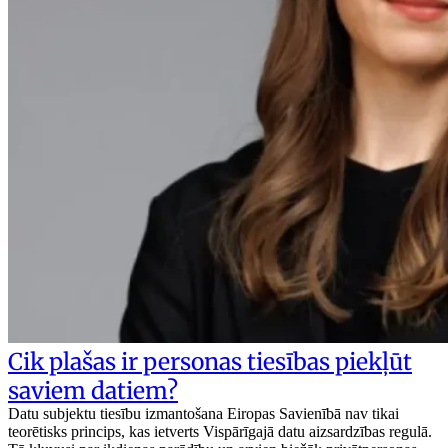
Cik plašas ir personas tiesības piekļūt
saviem datiem?
Datu subjektu tiesību izmantošana Eiropas Savienībā nav tikai
teorētisks princips, kas ietverts Vispārīgajā datu aizsardzības regulā.