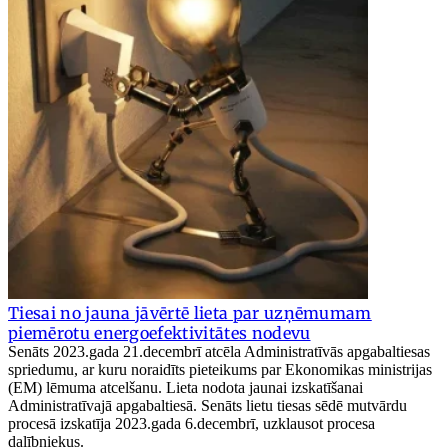
Tiesai no jauna jāvērtē lieta par uzņēmumam
piemērotu energoefektivitātes nodevu
Senāts 2023.gada 21.decembrī atcēla Administratīvās apgabaltiesas
spriedumu, ar kuru noraidīts pieteikums par Ekonomikas ministrijas
(EM) lēmuma atcelšanu. Lieta nodota jaunai izskatīšanai
Administratīvajā apgabaltiesā. Senāts lietu tiesas sēdē mutvārdu
procesā izskatīja 2023.gada 6.decembrī, uzklausot procesa
dalībniekus.