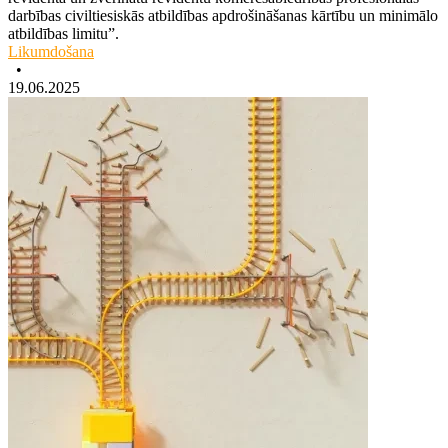
darbības civiltiesiskās atbildības apdrošināšanas kārtību un minimālo
atbildības limitu”.
Likumdošana
•
19.06.2025