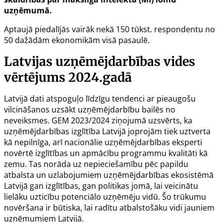
uzņēmumā.
Aptaujā piedalījās vairāk nekā 150 tūkst. respondentu no
50 dažādām ekonomikām visā pasaulē.
Latvijas uzņēmējdarbības vides
vērtējums 2024.gadā
Latvijā dati atspoguļo līdzīgu tendenci ar pieaugošu
vilcināšanos uzsākt uzņēmējdarbību bailēs no
neveiksmes. GEM 2023/2024 ziņojumā uzsvērts, ka
uzņēmējdarbības izglītība Latvijā joprojām tiek uztverta
kā nepilnīga, arī nacionālie uzņēmējdarbības eksperti
novērtē izglītības un apmācību programmu kvalitāti kā
zemu. Tas norāda uz nepieciešamību pēc papildu
atbalsta un uzlabojumiem uzņēmējdarbības ekosistēmā
Latvijā gan izglītības, gan politikas jomā, lai veicinātu
lielāku uzticību potenciālo uzņēmēju vidū. Šo trūkumu
novēršana ir būtiska, lai radītu atbalstošāku vidi jauniem
uzņēmumiem Latvijā.