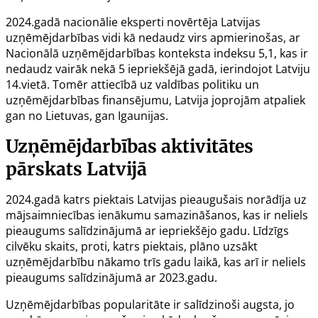
2024.gadā nacionālie eksperti novērtēja Latvijas
uzņēmējdarbības vidi kā nedaudz virs apmierinošas, ar
Nacionālā uzņēmējdarbības konteksta indeksu 5,1, kas ir
nedaudz vairāk nekā 5 iepriekšējā gadā, ierindojot Latviju
14.vietā. Tomēr attiecībā uz valdības politiku un
uzņēmējdarbības finansējumu, Latvija joprojām atpaliek
gan no Lietuvas, gan Igaunijas.
Uzņēmējdarbības aktivitātes
pārskats Latvijā
2024.gadā katrs piektais Latvijas pieaugušais norādīja uz
mājsaimniecības ienākumu samazināšanos, kas ir neliels
pieaugums salīdzinājumā ar iepriekšējo gadu. Līdzīgs
cilvēku skaits, proti, katrs piektais, plāno uzsākt
uzņēmējdarbību nākamo trīs gadu laikā, kas arī ir neliels
pieaugums salīdzinājumā ar 2023.gadu.
Uzņēmējdarbības popularitāte ir salīdzinoši augsta, jo