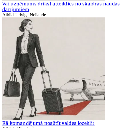
Vai uzņēmums drīkst atteikties no skaidras naudas
darījumiem
Atbild Jadviga Neilande
Kā komandējumā nosūtīt valdes locekli?