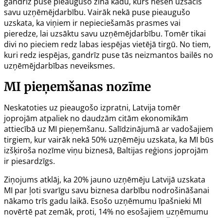
gandrīz puse pieaugušo zina kādu, kurš nesen uzsācis
savu uzņēmējdarbību. Vairāk nekā puse pieaugušo
uzskata, ka viņiem ir nepieciešamās prasmes vai
pieredze, lai uzsāktu savu uzņēmējdarbību. Tomēr tikai
divi no pieciem redz labas iespējas vietējā tirgū. No tiem,
kuri redz iespējas, gandrīz puse tās neizmantos bailēs no
uzņēmējdarbības neveiksmes.
MI pieņemšanas nozīme
Neskatoties uz pieaugošo izpratni, Latvija tomēr
joprojām atpaliek no daudzām citām ekonomikām
attiecībā uz MI pieņemšanu. Salīdzinājumā ar vadošajiem
tirgiem, kur vairāk nekā 50% uzņēmēju uzskata, ka MI būs
izšķiroša nozīme viņu biznesā, Baltijas reģions joprojām
ir piesardzīgs.
Ziņojums atklāj, ka 20% jauno uzņēmēju Latvijā uzskata
MI par ļoti svarīgu savu biznesa darbību nodrošināšanai
nākamo trīs gadu laikā. Esošo uzņēmumu īpašnieki MI
novērtē pat zemāk, proti, 14% no esošajiem uzņēmumu