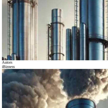
Autors
iBizness