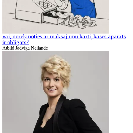
Vai, norēķinoties ar maksājumu karti, kases aparāts
ir obligāts?
Atbild Jadviga Neilande