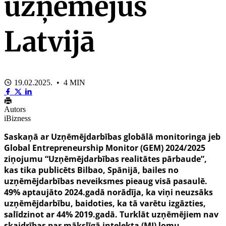
uzņēmējus
Latvijā
19.02.2025. • 4 MIN
Autors
iBizness
Saskaņā ar Uzņēmējdarbības globālā monitoringa jeb
Global Entrepreneurship Monitor
(GEM) 2024/2025
ziņojumu “Uzņēmējdarbības realitātes pārbaude”,
kas tika publicēts Bilbao, Spānijā, bailes no
uzņēmējdarbības neveiksmes pieaug visā pasaulē.
49% aptaujāto 2024.gadā norādīja, ka viņi neuzsāks
uzņēmējdarbību, baidoties, ka tā varētu izgāzties,
salīdzinot ar 44% 2019.gadā. Turklāt uzņēmējiem nav
skaidrības par mākslīgā intelekta (MI) lomu