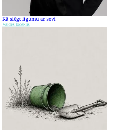
Kā slēgt līgumu ar sevi
Valdes loceklis