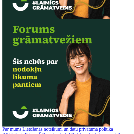
Par mums
Lietošanas noteikumi un datu privātuma politika