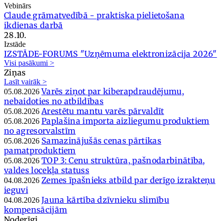
Vebinārs
Claude grāmatvedībā - praktiska pielietošana
ikdienas darbā
28.10.
Izstāde
IZSTĀDE-FORUMS "Uzņēmuma elektronizācija 2026"
Visi pasākumi >
Ziņas
Lasīt vairāk >
Varēs ziņot par kiberapdraudējumu,
05.08.2026
nebaidoties no atbildības
Arestētu mantu varēs pārvaldīt
05.08.2026
Paplašina importa aizliegumu produktiem
05.08.2026
no agresorvalstīm
Samazinājušās cenas pārtikas
05.08.2026
pamatproduktiem
TOP 3: Cenu struktūra, pašnodarbinātība,
05.08.2026
valdes locekļa statuss
Zemes īpašnieks atbild par derīgo izrakteņu
04.08.2026
ieguvi
Jauna kārtība dzīvnieku slimību
04.08.2026
kompensācijām
Noderīgi