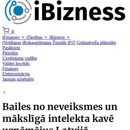
iFinanses
iTiesības
iBizness
iVeidlapas
iRokasgrāmatas
Žurnāls iFiT
Grāmatveža plānotājs
Pasākumi
Pieredze
Uzņēmuma vadība
Valdes loceklis
Finanses
Elektronizācija
Jaunais uzņēmējs
Bailes no neveiksmes un
mākslīgā intelekta kavē