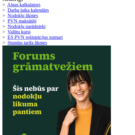
>
Algas kalkulators
>
Darba laika kalendārs
>
Nodokļu likmes
>
PVN maksātāji
>
Nodokļu parādnieki
>
Valūtu kursi
>
ES PVN reģistrācijas numuri
>
Stundas tarifa likmes