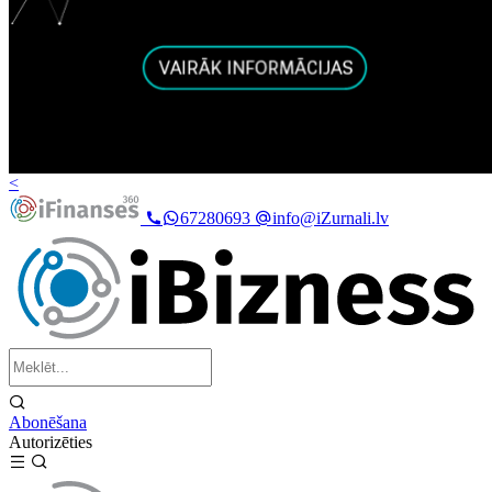
<
67280693
info@iZurnali.lv
Abonēšana
Autorizēties