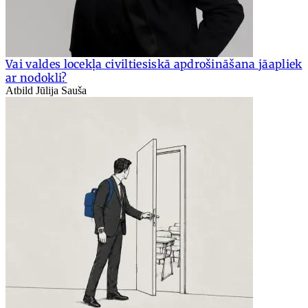
Vai valdes locekļa civiltiesiskā apdrošināšana jāapliek
ar nodokli?
Atbild Jūlija Sauša