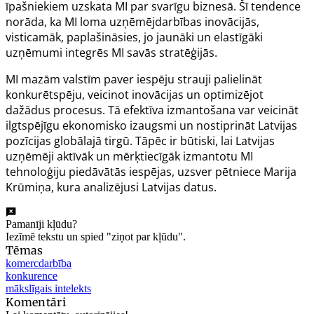
īpašniekiem uzskata MI par svarīgu biznesā. Šī tendence
norāda, ka MI loma uzņēmējdarbības inovācijās,
visticamāk, paplašināsies, jo jaunāki un elastīgāki
uzņēmumi integrēs MI savās stratēģijās.
MI mazām valstīm paver iespēju strauji palielināt
konkurētspēju, veicinot inovācijas un optimizējot
dažādus procesus. Tā efektīva izmantošana var veicināt
ilgtspējīgu ekonomisko izaugsmi un nostiprināt Latvijas
pozīcijas globālajā tirgū. Tāpēc ir būtiski, lai Latvijas
uzņēmēji aktīvāk un mērķtiecīgāk izmantotu MI
tehnoloģiju piedāvātās iespējas, uzsver pētniece Marija
Krūmiņa, kura analizējusi Latvijas datus.
Pamanīji kļūdu?
Iezīmē tekstu un spied "ziņot par kļūdu".
Tēmas
komercdarbība
konkurence
mākslīgais intelekts
Komentāri