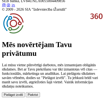
SEB banka, LV84UNLA0055004409856
© 2009 - 2026 SIA "Izdevniecība iŽurnāli"
Mēs novērtējam Tavu
privātumu
Lai mūsu vietne pilnvērtīgi darbotos, mēs izmantojam obligātās
sīkdatnes. Bet ar Tavu piekrišanu var tikt izmantotas vēl citas —
funkcionālās, mārketinga un analītikas. Lai pielāgotu sīkdatnes
savām vēlmēm, dodies uz "Pielāgot izvēli". Tu jebkurā brīdī vari
manīt savu izvēli, atgriežoties šajā vietnē. Vairāk informācijas
sīkdatņu noteikumos.
Pielāgot izvēli
Piekrist