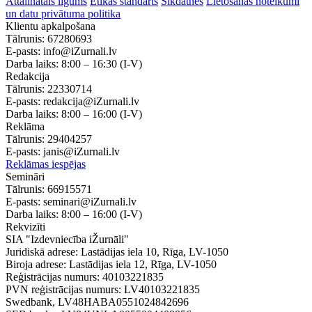
Attālinātais līgums
Ētikas standarts
Sīkdatnes
Lietošanas noteikumi
un datu privātuma politika
Klientu apkalpošana
Tālrunis:
67280693
E-pasts:
info@iZurnali.lv
Darba laiks:
8:00 – 16:30
(I-V)
Redakcija
Tālrunis:
22330714
E-pasts:
redakcija@iZurnali.lv
Darba laiks:
8:00 – 16:00
(I-V)
Reklāma
Tālrunis:
29404257
E-pasts:
janis@iZurnali.lv
Reklāmas iespējas
Semināri
Tālrunis:
66915571
E-pasts:
seminari@iZurnali.lv
Darba laiks:
8:00 – 16:00
(I-V)
Rekvizīti
SIA "Izdevniecība iŽurnāli"
Juridiskā adrese: Lastādijas iela 10, Rīga, LV-1050
Biroja adrese: Lastādijas iela 12, Rīga, LV-1050
Reģistrācijas numurs: 40103221835
PVN reģistrācijas numurs: LV40103221835
Swedbank, LV48HABA0551024842696