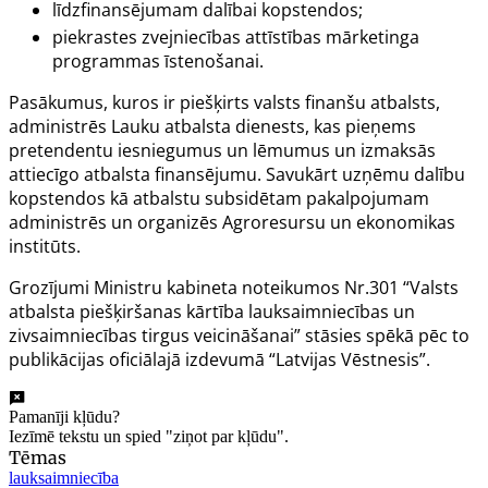
līdzfinansējumam dalībai kopstendos;
piekrastes zvejniecības attīstības mārketinga
programmas īstenošanai.
Pasākumus, kuros ir piešķirts valsts finanšu atbalsts,
administrēs Lauku atbalsta dienests, kas pieņems
pretendentu iesniegumus un lēmumus un izmaksās
attiecīgo atbalsta finansējumu. Savukārt uzņēmu dalību
kopstendos kā atbalstu subsidētam pakalpojumam
administrēs un organizēs Agroresursu un ekonomikas
institūts.
Grozījumi
Ministru kabineta noteikumos Nr.301
“Valsts
atbalsta piešķiršanas kārtība lauksaimniecības un
zivsaimniecības tirgus veicināšanai” stāsies spēkā pēc to
publikācijas oficiālajā izdevumā “Latvijas Vēstnesis”
.
Pamanīji kļūdu?
Iezīmē tekstu un spied "ziņot par kļūdu".
Tēmas
lauksaimniecība