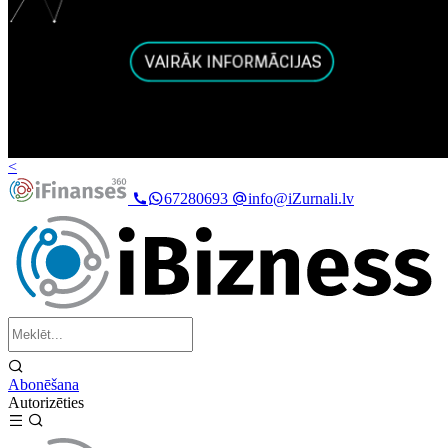
<
67280693
info@iZurnali.lv
Abonēšana
Autorizēties