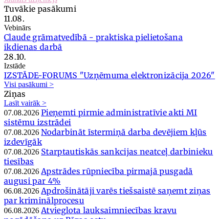
Tuvākie pasākumi
11.08.
Vebinārs
Claude grāmatvedībā - praktiska pielietošana
ikdienas darbā
28.10.
Izstāde
IZSTĀDE-FORUMS "Uzņēmuma elektronizācija 2026"
Visi pasākumi >
Ziņas
Lasīt vairāk >
Pieņemti pirmie administratīvie akti MI
07.08.2026
sistēmu izstrādei
Nodarbināt īstermiņā darba devējiem kļūs
07.08.2026
izdevīgāk
Starptautiskās sankcijas neatceļ darbinieku
07.08.2026
tiesības
Apstrādes rūpniecība pirmajā pusgadā
07.08.2026
augusi par 4%
Apdrošinātāji varēs tiešsaistē saņemt ziņas
06.08.2026
par kriminālprocesu
Atvieglota lauksaimniecības kravu
06.08.2026