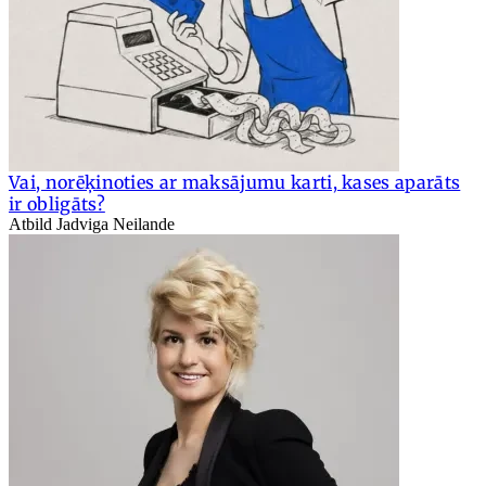
Vai, norēķinoties ar maksājumu karti, kases aparāts
ir obligāts?
Atbild Jadviga Neilande