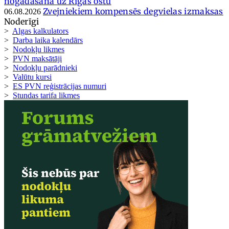
nogādāšana uz Rīgas ostu
Zvejniekiem kompensēs degvielas izmaksas
06.08.2026
Noderīgi
>
Algas kalkulators
>
Darba laika kalendārs
>
Nodokļu likmes
>
PVN maksātāji
>
Nodokļu parādnieki
>
Valūtu kursi
>
ES PVN reģistrācijas numuri
>
Stundas tarifa likmes