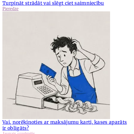
Turpināt strādāt vai slēgt ciet saimniecību
Pieredze
Vai, norēķinoties ar maksājumu karti, kases aparāts
ir obligāts?
Jaunais uzņēmējs