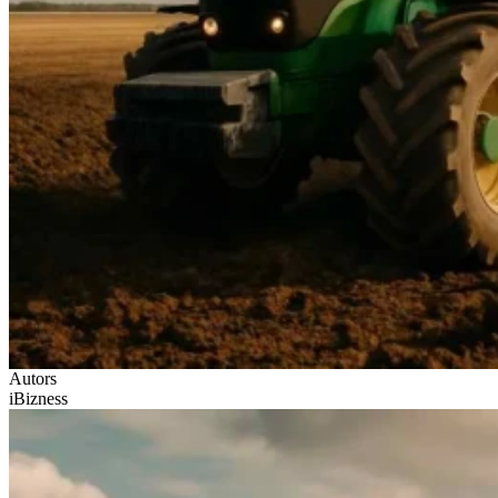
Autors
iBizness