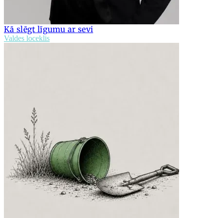
Kā slēgt līgumu ar sevi
Valdes loceklis