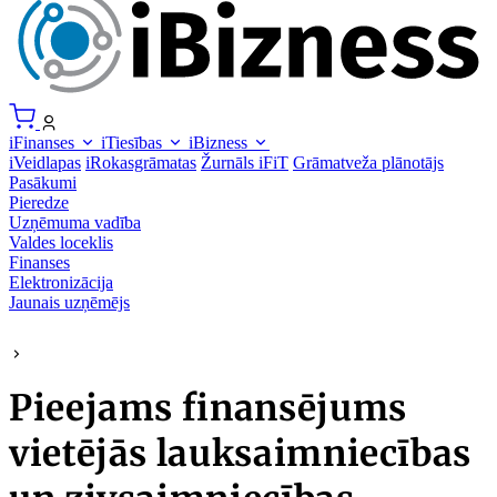
iFinanses
iTiesības
iBizness
iVeidlapas
iRokasgrāmatas
Žurnāls iFiT
Grāmatveža plānotājs
Pasākumi
Pieredze
Uzņēmuma vadība
Valdes loceklis
Finanses
Elektronizācija
Jaunais uzņēmējs
Pieejams finansējums
vietējās lauksaimniecības