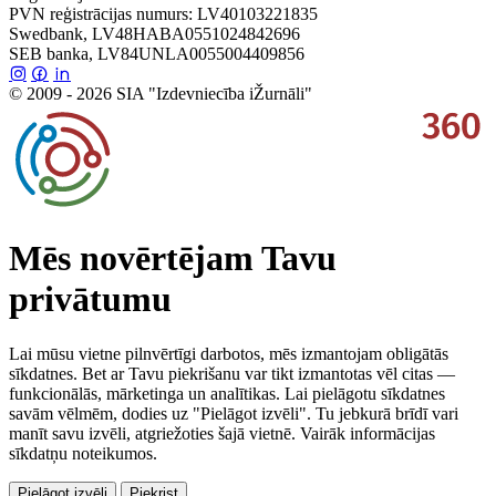
PVN reģistrācijas numurs: LV40103221835
Swedbank, LV48HABA0551024842696
SEB banka, LV84UNLA0055004409856
© 2009 - 2026 SIA "Izdevniecība iŽurnāli"
Mēs novērtējam Tavu
privātumu
Lai mūsu vietne pilnvērtīgi darbotos, mēs izmantojam obligātās
sīkdatnes. Bet ar Tavu piekrišanu var tikt izmantotas vēl citas —
funkcionālās, mārketinga un analītikas. Lai pielāgotu sīkdatnes
savām vēlmēm, dodies uz "Pielāgot izvēli". Tu jebkurā brīdī vari
manīt savu izvēli, atgriežoties šajā vietnē. Vairāk informācijas
sīkdatņu noteikumos.
Pielāgot izvēli
Piekrist