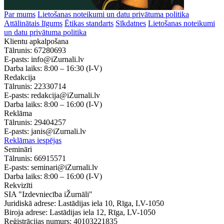
Par mums
Lietošanas noteikumi un datu privātuma politika
Attālinātais līgums
Ētikas standarts
Sīkdatnes
Lietošanas noteikumi
un datu privātuma politika
Klientu apkalpošana
Tālrunis:
67280693
E-pasts:
info@iZurnali.lv
Darba laiks:
8:00 – 16:30
(I-V)
Redakcija
Tālrunis:
22330714
E-pasts:
redakcija@iZurnali.lv
Darba laiks:
8:00 – 16:00
(I-V)
Reklāma
Tālrunis:
29404257
E-pasts:
janis@iZurnali.lv
Reklāmas iespējas
Semināri
Tālrunis:
66915571
E-pasts:
seminari@iZurnali.lv
Darba laiks:
8:00 – 16:00
(I-V)
Rekvizīti
SIA "Izdevniecība iŽurnāli"
Juridiskā adrese: Lastādijas iela 10, Rīga, LV-1050
Biroja adrese: Lastādijas iela 12, Rīga, LV-1050
Reģistrācijas numurs: 40103221835