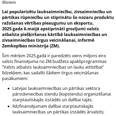
iBizness
Lai popularizētu lauksaimniecību, zivsaimniecību un
pārtikas rūpniecību un stiprinātu šo nozaru produktu
ražošanas vērtības pieaugumu un eksportu,
2025.gada 6.maijā apstiprināti grozījumi valsts
atbalsta piešķiršanas kārtībā lauksaimniecības un
zivsaimniecības tirgus veicināšanai, informē
Zemkopības ministrija (ZM).
Šim mērķim 2025.gadā ir paredzēts viens miljons eiro
valsts finansējuma no ZM budžeta apakšprogrammas
“Valsts atbalsts lauksaimniecības un lauku attīstībai”
līdzekļiem, kas sadalīti šādiem tirgus veicināšanas
pasākumiem:
Latvijas lauksaimniecības un pārtikas sektora
pārstāvniecības stendu (kopstendu) organizēšanai
starptautiskajās izstādēs un dalībai tajās;
līdzfinansējumam dalībai starptautiskajās
lauksaimniecības un pārtikas izstādēs ārvalstīs;