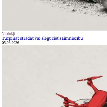
Viedokļi
Turpināt strādāt vai slēgt ciet saimniecību
05.08.2026