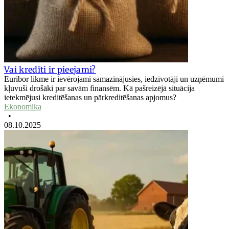
Vai kredīti ir pieejami?
Euribor likme ir ievērojami samazinājusies, iedzīvotāji un uzņēmumi
kļuvuši drošāki par savām finansēm. Kā pašreizējā situācija
ietekmējusi kreditēšanas un pārkreditēšanas apjomus?
Ekonomika
•
08.10.2025