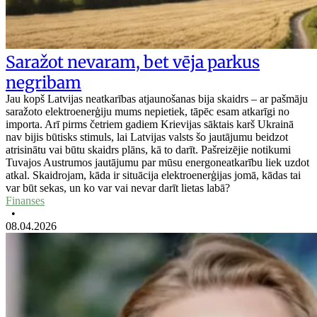
Saražot nevaram, bet vēja parkus
negribam
Jau kopš Latvijas neatkarības atjaunošanas bija skaidrs – ar pašmāju
saražoto elektroenerģiju mums nepietiek, tāpēc esam atkarīgi no
importa. Arī pirms četriem gadiem Krievijas sāktais karš Ukrainā
nav bijis būtisks stimuls, lai Latvijas valsts šo jautājumu beidzot
atrisinātu vai būtu skaidrs plāns, kā to darīt. Pašreizējie notikumi
Tuvajos Austrumos jautājumu par mūsu energoneatkarību liek uzdot
atkal. Skaidrojam, kāda ir situācija elektroenerģijas jomā, kādas tai
var būt sekas, un ko var vai nevar darīt lietas labā?
Finanses
•
08.04.2026