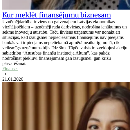
Kur meklēt finansējumu biznesam
Uzņēmējdarbība ir viens no galvenajiem Latvijas ekonomikas
virzītājspēkiem – uzņēmēji rada darbvietas, nodrošina ienākumus un
sekmē inovāciju attīstību. Taču ikviens uzņēmums var nonākt arī
situācijās, kad izaugsmei nepieciešamais finansējums nav pieejams
bankās vai ir pieejams nepietiekamā apmērā neatkarīgi no tā, cik
veiksmīgs uzņēmums bijis līdz šim. Tāpēc valsts ir izveidojusi akciju
sabiedrību “Attīstības finanšu institūcija Altum”, kas palīdz
nodrošināt piekļuvi finansējumam gan izaugsmei, gan krīžu
pārvarēšanai.
Finanses
•
21.01.2026