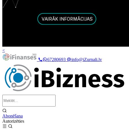
<
67280693
info@iZurnali.lv
Abonēšana
Autorizēties