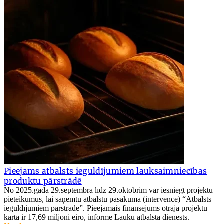
Pieejams atbalsts ieguldījumiem lauksaimniecības
produktu pārstrādē
No 2025.gada 29.septembra līdz 29.oktobrim var iesniegt projektu
pieteikumus, lai saņemtu atbalstu pasākumā (intervencē) “Atbalsts
ieguldījumiem pārstrādē”. Pieejamais finansējums otrajā projektu
kārtā ir 17,69 miljoni eiro, informē Lauku atbalsta dienests.