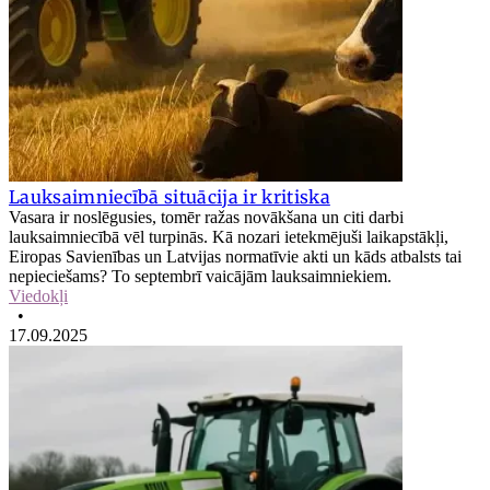
Lauksaimniecībā situācija ir kritiska
Vasara ir noslēgusies, tomēr ražas novākšana un citi darbi
lauksaimniecībā vēl turpinās. Kā nozari ietekmējuši laikapstākļi,
Eiropas Savienības un Latvijas normatīvie akti un kāds atbalsts tai
nepieciešams? To septembrī vaicājām lauksaimniekiem.
Viedokļi
•
17.09.2025