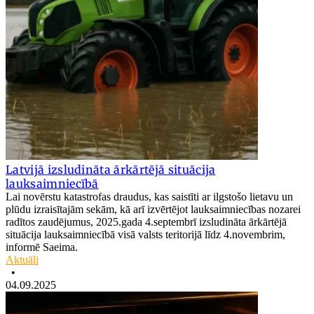
Latvijā izsludināta ārkārtējā situācija
lauksaimniecībā
Lai novērstu katastrofas draudus, kas saistīti ar ilgstošo lietavu un
plūdu izraisītajām sekām, kā arī izvērtējot lauksaimniecības nozarei
radītos zaudējumus, 2025.gada 4.septembrī izsludināta ārkārtējā
situācija lauksaimniecībā visā valsts teritorijā līdz 4.novembrim,
informē Saeima.
Aktuāli
•
04.09.2025