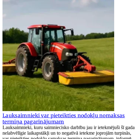
Lauksaimnieki var pieteikties nodokļu nomaksas
termiņa pagarinājumam
Lauksaimnieki, kuru saimniecisko darbību jau ir ietekmējuši šī gada
nelabvēlīgie laikapstākļi un to negatīvā ietekme joprojām turpinās,
var pieteikties nodokļu samaksas termiņa pagarinājumam, informē