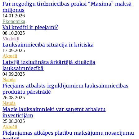
Par negodīgu tirdzniecības praksi “Maxima” maksā
miljonus
14.01.2026
Ekonomika
Vai kredīti ir pieejami?
08.10.2025
Viedokļi
Lauksaimniecībā situācija ir kritiska
17.09.2025
Aktuāli
Latvijā izsludināta ārkārtējā situācija
lauksaimniecībā
04.09.2025
Nauda
Pieejams atbalsts ieguldījumiem lauksaimniecības
produktu pārstrādē
26.08.2025
Nauda
Mazie lauksaimnieki var saņemt atbalstu
investīcijām
25.08.2025
Aktuāli
Pieļaujamas atkāpes platību maksājumu nosacījumu
izpildē