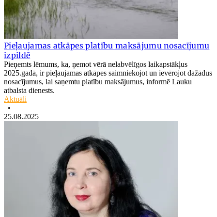
Pieļaujamas atkāpes platību maksājumu nosacījumu
izpildē
Pieņemts lēmums, ka, ņemot vērā nelabvēlīgos laikapstākļus
2025.gadā, ir pieļaujamas atkāpes saimniekojot un ievērojot dažādus
nosacījumus, lai saņemtu platību maksājumus, informē Lauku
atbalsta dienests.
Aktuāli
•
25.08.2025