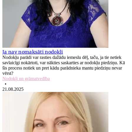
Ja nav nomaksāti nodokļi
Nodokļu parādi var rasties dažādu iemeslu dēļ, taču, ja tie netiek
savlaicīgi nokārtoti, var nākties saskarties ar nodokļu piedziņu. Kā
šis process notiek un pret kādu parādnieka mantu piedziņu nevar
vērst?
Nodokļi un grāmatvedība
•
21.08.2025