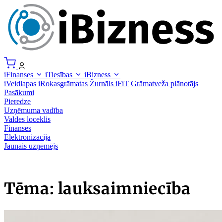
iFinanses
iTiesības
iBizness
iVeidlapas
iRokasgrāmatas
Žurnāls iFiT
Grāmatveža plānotājs
Pasākumi
Pieredze
Uzņēmuma vadība
Valdes loceklis
Finanses
Elektronizācija
Jaunais uzņēmējs
Tēma: lauksaimniecība