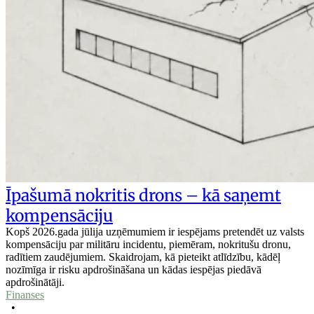
Īpašumā nokritis drons – kā saņemt
kompensāciju
Kopš 2026.gada jūlija uzņēmumiem ir iespējams pretendēt uz valsts
kompensāciju par militāru incidentu, piemēram, nokritušu dronu,
radītiem zaudējumiem. Skaidrojam, kā pieteikt atlīdzību, kādēļ
nozīmīga ir risku apdrošināšana un kādas iespējas piedāvā
apdrošinātāji.
Finanses
•