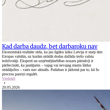
Kad darba daudz, bet darbaroku nav
Ekonomiskā realitāte rāda, ka jau ilgāku laiku Latvija ir starp tām
Eiropas valstīm, uz kurām strādāt dodas dažādu trešo valstu
iedzīvotāji. Eksperti un uzņēmējdarbības nozaru pārstāvji ir
pārliecināti, ka jautājums – vajag vai nevajag mums šādus
strādājošos – vairs nav aktuāls. Patlaban ir jādomā par to, kā šo
procesu pareizi regulēt.
Viedokļi
•
20.05.2026