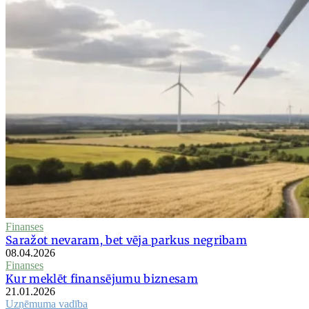
Finanses
Saražot nevaram, bet vēja parkus negribam
08.04.2026
Finanses
Kur meklēt finansējumu biznesam
21.01.2026
Uzņēmuma vadība