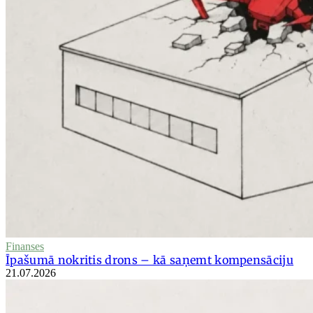
Finanses
Īpašumā nokritis drons – kā saņemt kompensāciju
21.07.2026