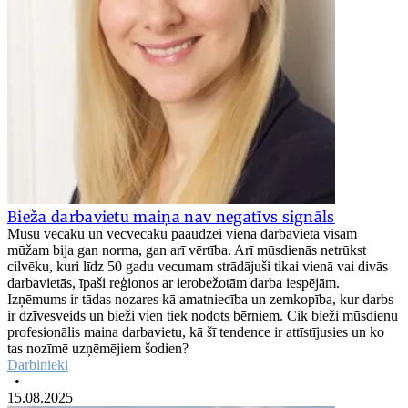
Bieža darbavietu maiņa nav negatīvs signāls
Mūsu vecāku un vecvecāku paaudzei viena darbavieta visam
mūžam bija gan norma, gan arī vērtība. Arī mūsdienās netrūkst
cilvēku, kuri līdz 50 gadu vecumam strādājuši tikai vienā vai divās
darbavietās, īpaši reģionos ar ierobežotām darba iespējām.
Izņēmums ir tādas nozares kā amatniecība un zemkopība, kur darbs
ir dzīvesveids un bieži vien tiek nodots bērniem. Cik bieži mūsdienu
profesionālis maina darbavietu, kā šī tendence ir attīstījusies un ko
tas nozīmē uzņēmējiem šodien?
Darbinieki
•
15.08.2025