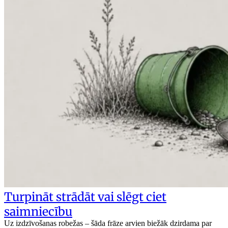
Turpināt strādāt vai slēgt ciet
saimniecību
Uz izdzīvošanas robežas – šāda frāze arvien biežāk dzirdama par