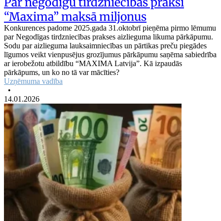
Par negodīgu tirdzniecības praksi
“Maxima” maksā miljonus
Konkurences padome 2025.gada 31.oktobrī pieņēma pirmo lēmumu
par Negodīgas tirdzniecības prakses aizlieguma likuma pārkāpumu.
Sodu par aizlieguma lauksaimniecības un pārtikas preču piegādes
līgumos veikt vienpusējus grozījumus pārkāpumu saņēma sabiedrība
ar ierobežotu atbildību “MAXIMA Latvija”. Kā izpaudās
pārkāpums, un ko no tā var mācīties?
Uzņēmuma vadība
•
14.01.2026